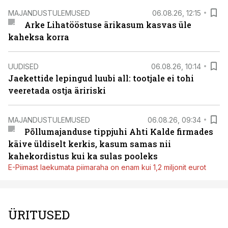
MAJANDUSTULEMUSED
06.08.26, 12:15
Arke Lihatööstuse ärikasum kasvas üle
kaheksa korra
UUDISED
06.08.26, 10:14
Jaekettide lepingud luubi all: tootjale ei tohi
veeretada ostja äririski
MAJANDUSTULEMUSED
06.08.26, 09:34
Põllumajanduse tippjuhi Ahti Kalde firmades
käive üldiselt kerkis, kasum samas nii
kahekordistus kui ka sulas pooleks
E-Piimast laekumata piimaraha on enam kui 1,2 miljonit eurot
ÜRITUSED