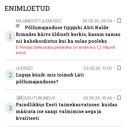
ENIMLOETUD
MAJANDUSTULEMUSED
06.08.26, 09:34
Põllumajanduse tippjuhi Ahti Kalde
firmades käive üldiselt kerkis, kasum samas
1
nii kahekordistus kui ka sulas pooleks
E-Piimast laekumata piimaraha on enam kui 1,2 miljonit
eurot
UUDISED
03.08.26, 12:00
2
Lugeja küsib: mis toimub Läti
põllumajanduses?
SISUTURUNDUS
09.06.26, 16:46
ST
Paindlikkus Eesti taimekasvatuses: kuidas
3
määrata ise saagi valmimise aega ja
kvaliteeti