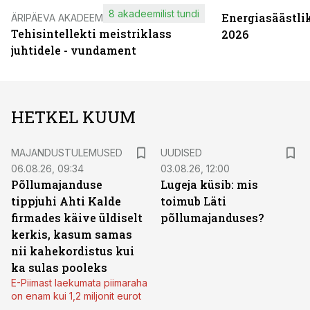
8 akadeemilist tundi
Energiasäästli
ÄRIPÄEVA AKADEEMIA
Tehisintellekti meistriklass
2026
juhtidele - vundament
HETKEL KUUM
MAJANDUSTULEMUSED
UUDISED
06.08.26, 09:34
03.08.26, 12:00
Põllumajanduse
Lugeja küsib: mis
tippjuhi Ahti Kalde
toimub Läti
firmades käive üldiselt
põllumajanduses?
kerkis, kasum samas
nii kahekordistus kui
ka sulas pooleks
E-Piimast laekumata piimaraha
on enam kui 1,2 miljonit eurot