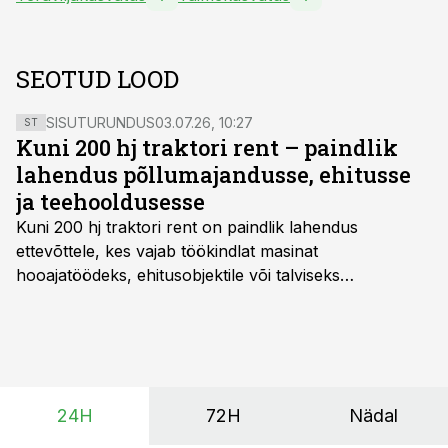
SEOTUD LOOD
SISUTURUNDUS
03.07.26, 10:27
ST
Kuni 200 hj traktori rent – paindlik
lahendus põllumajandusse, ehitusse
ja teehooldusesse
Kuni 200 hj traktori rent
on paindlik lahendus
ettevõttele, kes vajab töökindlat masinat
hooajatöödeks, ehitusobjektile või talviseks
lumetõrjeks. Renditraktor kuni 200 hj aitab katta
hooajalisi töötippe, ootamatuid lisatöid või asendada
ajutiselt rivist välja langenud tehnikat, ja seda ilma suuri
investeeringuid tegemata. Baltic Agro masinarent tagab
vajaliku traktori ja lisavarustuse just siis, kui töömaht
24H
72H
Nädal
on suurim ning iga töötund on oluline.