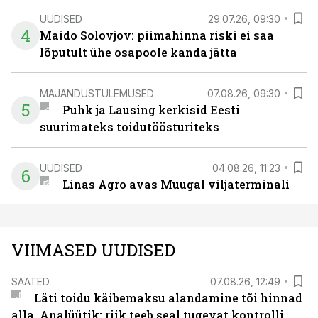
UUDISED
29.07.26, 09:30
4
Maido Solovjov: piimahinna riski ei saa
lõputult ühe osapoole kanda jätta
MAJANDUSTULEMUSED
07.08.26, 09:30
5
Puhk ja Lausing kerkisid Eesti
suurimateks toidutöösturiteks
UUDISED
04.08.26, 11:23
6
Linas Agro avas Muugal viljaterminali
VIIMASED UUDISED
SAATED
07.08.26, 12:49
Läti toidu käibemaksu alandamine tõi hinnad
alla. Analüütik: riik teeb seal tugevat kontrolli