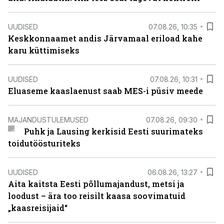
UUDISED
07.08.26, 10:35
Keskkonnaamet andis Järvamaal eriload kahe
karu küttimiseks
UUDISED
07.08.26, 10:31
Eluaseme kaaslaenust saab MES-i püsiv meede
MAJANDUSTULEMUSED
07.08.26, 09:30
Puhk ja Lausing kerkisid Eesti suurimateks
toidutöösturiteks
UUDISED
06.08.26, 13:27
Aita kaitsta Eesti põllumajandust, metsi ja
loodust – ära too reisilt kaasa soovimatuid
„kaasreisijaid“