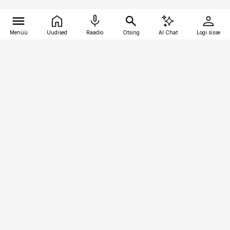
Menüü
Uudised
Raadio
Otsing
AI Chat
Logi sisse
Vana-Lõuna 39/1, 19094 Tallinn
(+372) 667 0111
pollumajandus@pollumajandus.ee
Telli
Reklaam
Firmast
Sisu kasutamisõigused
Ajakirjaniku
eetikakoodeks
Üldtingimused
Privaatsustingimused
Küpsiste poliitika
KKK
Eesti Meediaettevõtete
Eelistuste haldamine