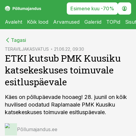
Esimene kuu -70%
Avaleht
Kõik lood
Arvamused
Galeriid
TOPid
Sisu
cebook
Tagasi
Twitter)
TERAVILJAKASVATUS
21.06.22, 09:30
ETKI kutsub PMK Kuusiku
kedIn
katsekeskuses toimuvale
ail
esitluspäevale
k
Käes on põllupäevade hooaeg! 28. juunil on kõik
huvilised oodatud Raplamaale PMK Kuusiku
katsekeskuses toimuvale esitluspäevale.
Põllumajandus.ee