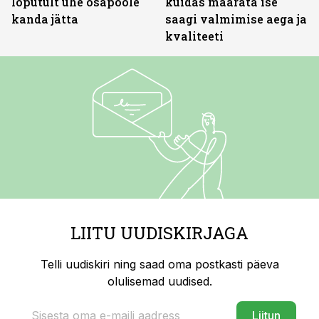
lõputult ühe osapoole
kuidas määrata ise
kanda jätta
saagi valmimise aega ja
kvaliteeti
LIITU UUDISKIRJAGA
Telli uudiskiri ning saad oma postkasti päeva
olulisemad uudised.
Liitun