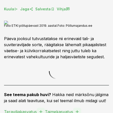
Kuula
Jaga
Salvesta
Vihja
Foto ETKI põllupäevast 2019. aastal.
Foto:
Põllumajandus.ee
Päeva jooksul tutvustatakse nii erinevaid tali- ja
suviteraviljade sorte, räägitakse lähemalt pikaajalistest
väetise- ja külvikorrakatsetest ning juttu tuleb ka
erinevatest vahekultuuride ja haljasväetiste segudest.
See teema pakub huvi?
Hakka neid märksõnu jälgima
ja saad alati teavituse, kui sel teemal ilmub midagi uut!
Teraviljakasvatus
Taimekasvatus