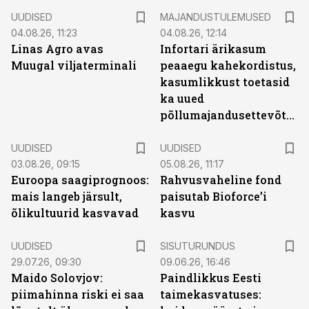
UUDISED
MAJANDUSTULEMUSED
04.08.26, 11:23
04.08.26, 12:14
Linas Agro avas
Infortari ärikasum
Muugal viljaterminali
peaaegu kahekordistus,
kasumlikkust toetasid
ka uued
põllumajandusettevõtted
UUDISED
UUDISED
03.08.26, 09:15
05.08.26, 11:17
Euroopa saagiprognoos:
Rahvusvaheline fond
mais langeb järsult,
paisutab Bioforce’i
õlikultuurid kasvavad
kasvu
ST
UUDISED
SISUTURUNDUS
29.07.26, 09:30
09.06.26, 16:46
Maido Solovjov:
Paindlikkus Eesti
piimahinna riski ei saa
taimekasvatuses: