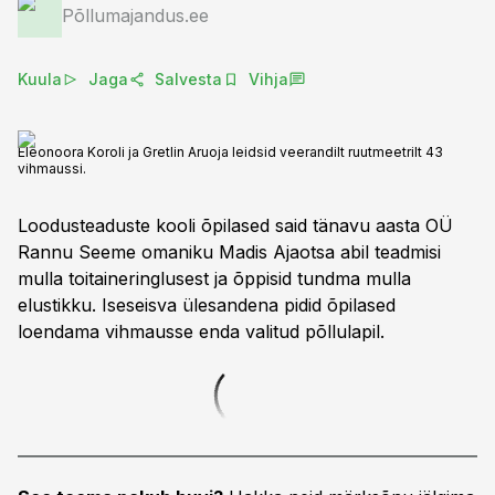
Põllumajandus.ee
Kuula
Jaga
Salvesta
Vihja
Eleonoora Koroli ja Gretlin Aruoja leidsid veerandilt ruutmeetrilt 43
vihmaussi.
Loodusteaduste kooli õpilased said tänavu aasta OÜ
Rannu Seeme omaniku Madis Ajaotsa abil teadmisi
mulla toitaineringlusest ja õppisid tundma mulla
elustikku. Iseseisva ülesandena pidid õpilased
loendama vihmausse enda valitud põllulapil.