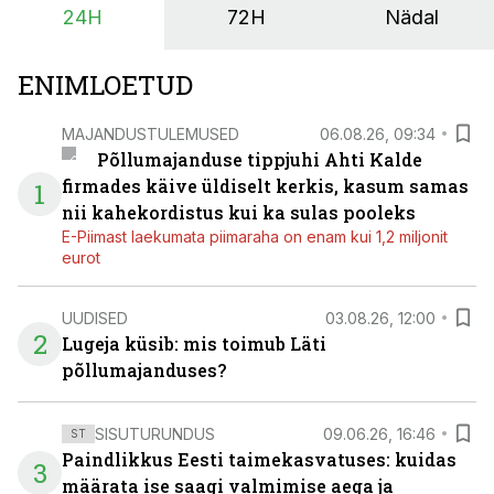
24H
72H
Nädal
põllumajandusettevõtete jaoks üheks olulisemaks
investeeringuks energialahendustes.
ENIMLOETUD
MAJANDUSTULEMUSED
06.08.26, 09:34
Põllumajanduse tippjuhi Ahti Kalde
firmades käive üldiselt kerkis, kasum samas
1
nii kahekordistus kui ka sulas pooleks
E-Piimast laekumata piimaraha on enam kui 1,2 miljonit
eurot
UUDISED
03.08.26, 12:00
2
Lugeja küsib: mis toimub Läti
põllumajanduses?
SISUTURUNDUS
09.06.26, 16:46
ST
Paindlikkus Eesti taimekasvatuses: kuidas
3
määrata ise saagi valmimise aega ja