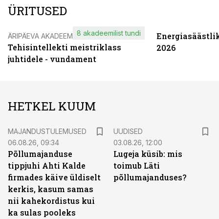
ÜRITUSED
8 akadeemilist tundi
Energiasäästli
ÄRIPÄEVA AKADEEMIA
Tehisintellekti meistriklass
2026
juhtidele - vundament
HETKEL KUUM
MAJANDUSTULEMUSED
UUDISED
06.08.26, 09:34
03.08.26, 12:00
Põllumajanduse
Lugeja küsib: mis
tippjuhi Ahti Kalde
toimub Läti
firmades käive üldiselt
põllumajanduses?
kerkis, kasum samas
nii kahekordistus kui
ka sulas pooleks