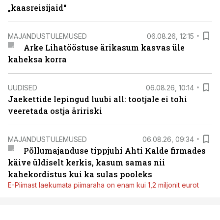
„kaasreisijaid“
MAJANDUSTULEMUSED
06.08.26, 12:15
Arke Lihatööstuse ärikasum kasvas üle
kaheksa korra
UUDISED
06.08.26, 10:14
Jaekettide lepingud luubi all: tootjale ei tohi
veeretada ostja äririski
MAJANDUSTULEMUSED
06.08.26, 09:34
Põllumajanduse tippjuhi Ahti Kalde firmades
käive üldiselt kerkis, kasum samas nii
kahekordistus kui ka sulas pooleks
E-Piimast laekumata piimaraha on enam kui 1,2 miljonit eurot