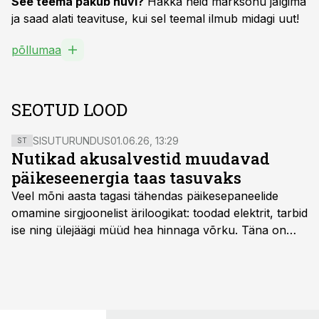
See teema pakub huvi?
Hakka neid märksõnu jälgima
ja saad alati teavituse, kui sel teemal ilmub midagi uut!
põllumaa
SEOTUD LOOD
SISUTURUNDUS
01.06.26, 13:29
ST
Nutikad akusalvestid muudavad
päikeseenergia taas tasuvaks
Veel mõni aasta tagasi tähendas päikesepaneelide
omamine sirgjoonelist äriloogikat: toodad elektrit, tarbid
ise ning ülejäägi müüd hea hinnaga võrku. Täna on
olukord energiaturul muutunud. Taastuvenergia
tootmisvõimsusi on lisandunud omajagu ning
päikeselistel tundidel tekib võrku suur ületootmine, mis
surub börsihinna madalaks või isegi negatiivseks.
Seetõttu on akusalvestid muutumas nii ehitus- kui ka