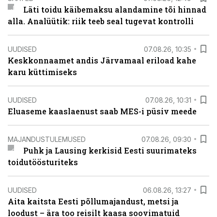
Läti toidu käibemaksu alandamine tõi hinnad
alla. Analüütik: riik teeb seal tugevat kontrolli
UUDISED
07.08.26, 10:35
Keskkonnaamet andis Järvamaal eriload kahe
karu küttimiseks
UUDISED
07.08.26, 10:31
Eluaseme kaaslaenust saab MES-i püsiv meede
MAJANDUSTULEMUSED
07.08.26, 09:30
Puhk ja Lausing kerkisid Eesti suurimateks
toidutöösturiteks
UUDISED
06.08.26, 13:27
Aita kaitsta Eesti põllumajandust, metsi ja
loodust – ära too reisilt kaasa soovimatuid