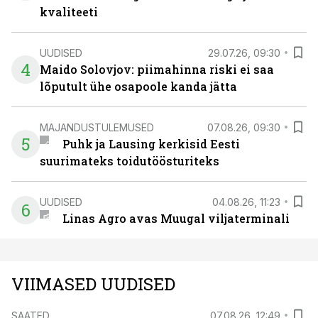
kvaliteeti
UUDISED
29.07.26, 09:30
4
Maido Solovjov: piimahinna riski ei saa
lõputult ühe osapoole kanda jätta
MAJANDUSTULEMUSED
07.08.26, 09:30
5
Puhk ja Lausing kerkisid Eesti
suurimateks toidutöösturiteks
UUDISED
04.08.26, 11:23
6
Linas Agro avas Muugal viljaterminali
VIIMASED UUDISED
SAATED
07.08.26, 12:49