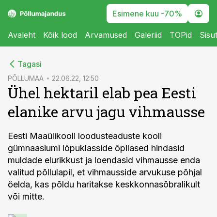
Esimene kuu -70%
Avaleht
Kõik lood
Arvamused
Galeriid
TOPid
Sisu
cebook
Tagasi
Twitter)
PÕLLUMAA
22.06.22, 12:50
Ühel hektaril elab pea Eesti
kedIn
elanike arvu jagu vihmausse
ail
k
Eesti Maaülikooli loodusteaduste kooli
gümnaasiumi lõpuklasside õpilased hindasid
muldade elurikkust ja loendasid vihmausse enda
valitud põllulapil, et vihmausside arvukuse põhjal
öelda, kas põldu haritakse keskkonnasõbralikult
või mitte.