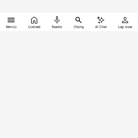
Menüü
Uudised
Raadio
Otsing
AI Chat
Logi sisse
Vana-Lõuna 39/1, 19094 Tallinn
(+372) 667 0111
pollumajandus@pollumajandus.ee
Telli
Reklaam
Firmast
Sisu kasutamisõigused
Ajakirjaniku
eetikakoodeks
Üldtingimused
Privaatsustingimused
Küpsiste poliitika
KKK