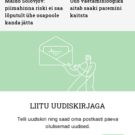
Maido Solovjov:
Uus väetamisloogika
piimahinna riski ei saa
aitab saaki paremini
lõputult ühe osapoole
kaitsta
kanda jätta
LIITU UUDISKIRJAGA
Telli uudiskiri ning saad oma postkasti päeva
olulisemad uudised.