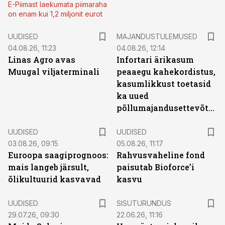
E-Piimast laekumata piimaraha
on enam kui 1,2 miljonit eurot
UUDISED
MAJANDUSTULEMUSED
04.08.26, 11:23
04.08.26, 12:14
Linas Agro avas
Infortari ärikasum
Muugal viljaterminali
peaaegu kahekordistus,
kasumlikkust toetasid
ka uued
põllumajandusettevõtted
UUDISED
UUDISED
03.08.26, 09:15
05.08.26, 11:17
Euroopa saagiprognoos:
Rahvusvaheline fond
mais langeb järsult,
paisutab Bioforce’i
õlikultuurid kasvavad
kasvu
ST
UUDISED
SISUTURUNDUS
29.07.26, 09:30
22.06.26, 11:16