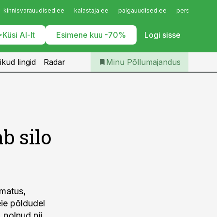
Iseteenindus
kinnisvarauudised.ee
kalastaja.ee
palgauudised.ee
personaliuudi
Telli Põllumajandus
Küsi AI-lt
Esimene kuu -70%
Logi sisse
ikud lingid
Radar
Minu Põllumajandus
b silo
amatus,
ie põldudel
, polnud nii