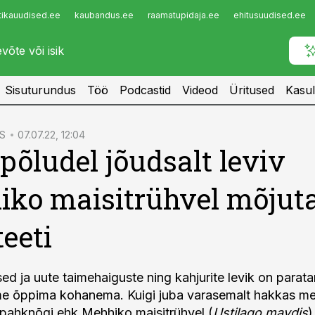
tikauudised.ee
kaubandus.ee
raamatupidaja.ee
ehitusuudised.ee
Infopank
Radar
Sisuturundus
Töö
Podcastid
Videod
Üritused
Kasul
S
07.07.22, 12:04
põludel jõudsalt leviv
ko maisitrühvel mõjuta
teeti
ed ja uute taimehaiguste ning kahjurite levik on parat
me õppima kohanema. Kuigi juba varasemalt hakkas me
 pahknõgi ehk Mehhiko maisitrühvel (
Ustilago maydis
)