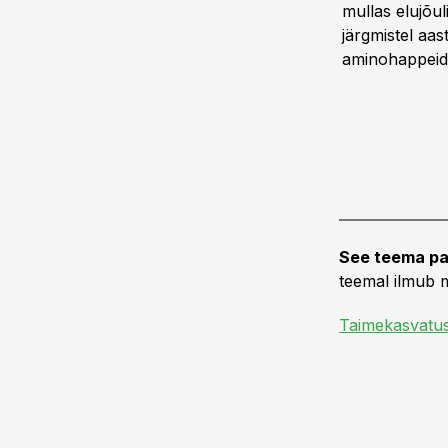
mullas elujõu
järgmistel aas
aminohappeid, 
See teema pa
teemal ilmub m
Taimekasvatu