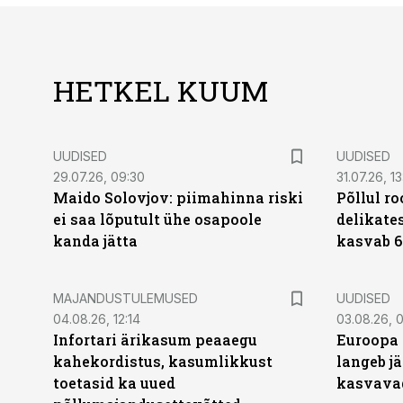
HETKEL KUUM
UUDISED
UUDISED
29.07.26, 09:30
31.07.26, 13
Maido Solovjov: piimahinna riski
Põllul r
ei saa lõputult ühe osapoole
delikates
kanda jätta
kasvab 6
MAJANDUSTULEMUSED
UUDISED
04.08.26, 12:14
03.08.26, 0
Infortari ärikasum peaaegu
Euroopa 
kahekordistus, kasumlikkust
langeb jä
toetasid ka uued
kasvava