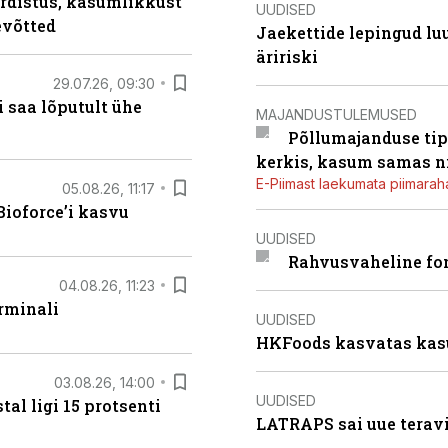
rdistus, kasumlikkust
UUDISED
evõtted
Jaekettide lepingud luub
äririski
29.07.26, 09:30
 saa lõputult ühe
MAJANDUSTULEMUSED
Põllumajanduse tip
kerkis, kasum samas ni
E-Piimast laekumata piimaraha
05.08.26, 11:17
ioforce’i kasvu
UUDISED
Rahvusvaheline fon
04.08.26, 11:23
rminali
UUDISED
HKFoods kasvatas kas
03.08.26, 14:00
UUDISED
al ligi 15 protsenti
LATRAPS sai uue teravi