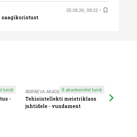
05.08.26, 09:22
 saagikoristust
t tundi
8 akadeemilist tundi
ÄRIPÄEVA AKADEEMIA
IT KOOLIT
tus -
Tehisintellekti meistriklass
Muutuste
juhtidele - vundament
praktilis