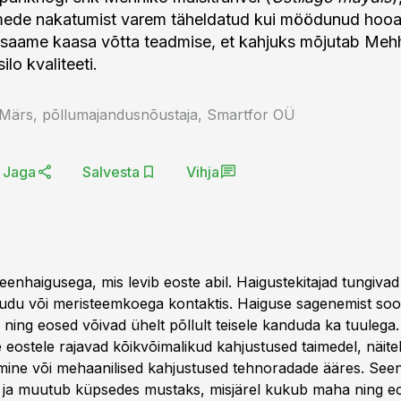
imede nakatumist varem täheldatud kui möödunud hooaja
saame kaasa võtta teadmise, et kahjuks mõjutab Meh
ilo kvaliteeti.
a Märs, põllumajandusnõustaja, Smartfor OÜ
Jaga
Salvesta
Vihja
enhaigusega, mis levib eoste abil. Haigustekitajad tungivad
du või meristeemkoega kontaktis. Haiguse sagenemist soo
ning eosed võivad ühelt põllult teisele kanduda ka tuulega.
 eostele rajavad kõikvõimalikud kahjustused taimedel, näite
mine või mehaanilised kahjustused tehnoradade ääres. See
vi ja muutub küpsedes mustaks, misjärel kukub maha ning e