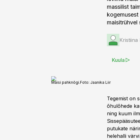
massilist ta
kogemusest 
maisitrühvel s
Kristiin
Kuula
Maisi pahknõgi.
Foto:
Jaanika Liir
Tegemist on se
õhulõhede kau
ning kuum ilm 
Sissepääsutee
putukate näri
helehalli vär