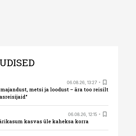
UDISED
06.08.26, 13:27
majandust, metsi ja loodust – ära too reisilt
sreisijaid“
06.08.26, 12:15
ärikasum kasvas üle kaheksa korra