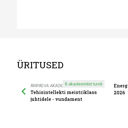
ÜRITUSED
8 akadeemilist tundi
Energ
ÄRIPÄEVA AKADEEMIA
Tehisintellekti meistriklass
2026
juhtidele - vundament