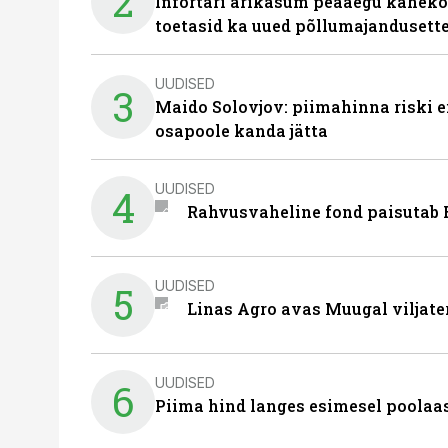
2
Infortari ärikasum peaaegu kaheko
toetasid ka uued põllumajandusett
UUDISED
3
Maido Solovjov: piimahinna riski ei
osapoole kanda jätta
UUDISED
4
Rahvusvaheline fond paisutab B
UUDISED
5
Linas Agro avas Muugal viljate
UUDISED
6
Piima hind langes esimesel poolaast