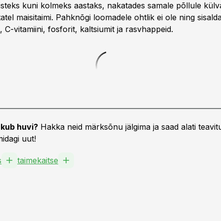
listeks kuni kolmeks aastaks, nakatades samale põllule külv
tatel maisitaimi. Pahknõgi loomadele ohtlik ei ole ning sisald
C-vitamiini, fosforit, kaltsiumit ja rasvhappeid.
kub huvi?
Hakka neid märksõnu jälgima ja saad alati teavitu
idagi uut!
s
taimekaitse