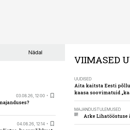
Nädal
VIIMASED U
UUDISED
Aita kaitsta Eesti põllu
kaasa soovimatuid „kaa
03.08.26, 12:00
umajanduses?
MAJANDUSTULEMUSED
Arke Lihatööstuse 
04.08.26, 12:14