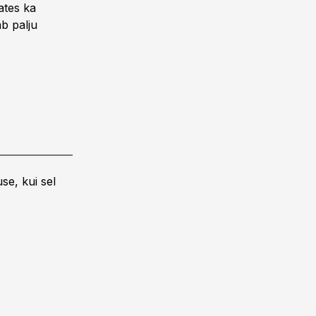
ates ka
ab palju
se, kui sel