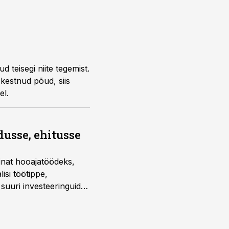
d teisegi niite tegemist.
 kestnud põud, siis
el.
dusse, ehitusse
sinat hooajatöödeks,
isi töötippe,
a suuri investeeringuid
 kui töömaht on suurim