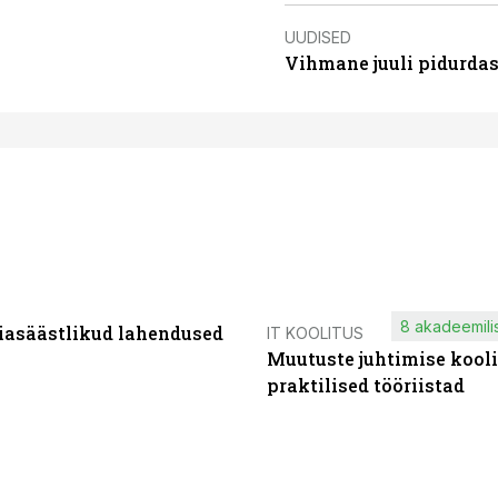
UUDISED
Vihmane juuli pidurdas
8 akadeemilis
iasäästlikud lahendused
IT KOOLITUS
Muutuste juhtimise kooli
praktilised tööriistad