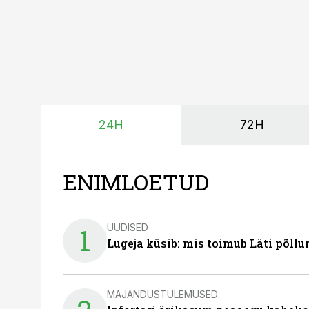
24H
72H
ENIMLOETUD
UUDISED
1
Lugeja küsib: mis toimub Läti põll
MAJANDUSTULEMUSED