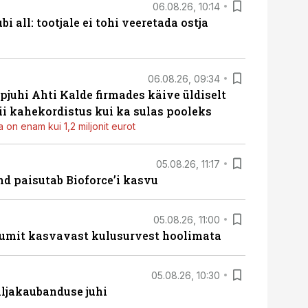
06.08.26, 10:14
i all: tootjale ei tohi veeretada ostja
06.08.26, 09:34
pjuhi Ahti Kalde firmades käive üldiselt
i kahekordistus kui ka sulas pooleks
 on enam kui 1,2 miljonit eurot
05.08.26, 11:17
d paisutab Bioforce’i kasvu
05.08.26, 11:00
umit kasvavast kulusurvest hoolimata
05.08.26, 10:30
ljakaubanduse juhi