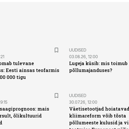
UUDISED
:21
03.08.26, 12:00
oomab tulevane
Lugeja küsib: mis toimub 
s: Eesti ainsas teofarmis
põllumajanduses?
00 000 tigu
UUDISED
9:15
30.07.26, 12:00
saagiprognoos: mais
Väetisetootjad hoiatavad
rsult, õlikultuurid
kliimareform võib tõsta
d
põllumeeste kulusid ja vi