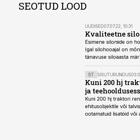
SEOTUD LOOD
UUDISED
07.07.22, 10:31
Kvaliteetne sil
Esimene siloniide on hoi
Igal silohooajal on mõn
tänavuse siloaasta märk
ST
SISUTURUNDUS
03.0
Kuni 200 hj tra
ja teehoolduses
Kuni 200 hj traktori ren
ehitusobjektile või talv
ootamatuid lisatöid või 
tegemata. Baltic Agro m
ning iga töötund on olu