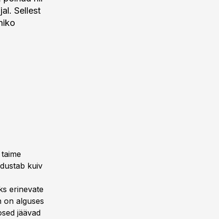
l. Sellest
hiko
 taime
dustab kuiv
ks erinevate
n on alguses
osed jäävad