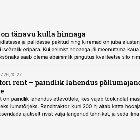
o on tänavu kulla hinnaga
dlatesse ja pallidesse pakitud ning kiiremad on juba alustanu
i iseäralik eripära. Kui eelmist hooaega jäi meenutama kaua
sõnaks saab olema ebainimlik pingutus kvaliteetse silo nim
7.26, 10:27
ktori rent – paindlik lahendus põllumajan
se
t
on paindlik lahendus ettevõttele, kes vajab töökindlat ma
iseks lumetõrjeks. Renditraktor kuni 200 hj aitab katta hooajal
asendada ajutiselt rivist välja langenud tehnikat, ja seda ilm
asinarent tagab vajaliku traktori ja lisavarustuse just siis,
line.