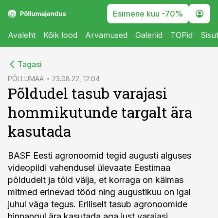
Esimene kuu -70%
Avaleht
Kõik lood
Arvamused
Galeriid
TOPid
Sisu
cebook
Tagasi
Twitter)
PÕLLUMAA
23.08.22, 12:04
Põldudel tasub varajasi
kedIn
hommikutunde targalt ära
ail
kasutada
k
BASF Eesti agronoomid tegid augusti alguses
videopildi vahendusel ülevaate Eestimaa
põldudelt ja tõid välja, et korraga on käimas
mitmed erinevad tööd ning augustikuu on igal
juhul väga tegus. Eriliselt tasub agronoomide
hinnangul ära kasutada aga just varajasi