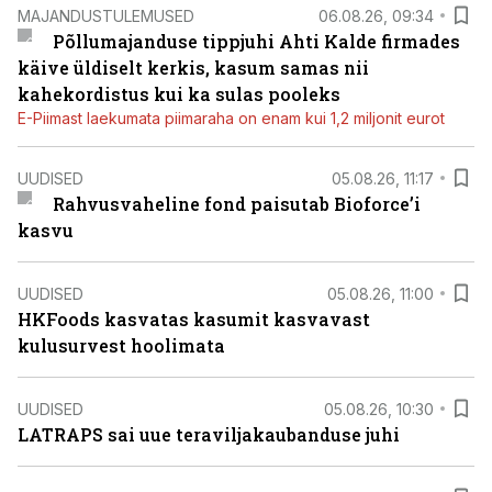
MAJANDUSTULEMUSED
06.08.26, 09:34
Põllumajanduse tippjuhi Ahti Kalde firmades
käive üldiselt kerkis, kasum samas nii
kahekordistus kui ka sulas pooleks
E-Piimast laekumata piimaraha on enam kui 1,2 miljonit eurot
UUDISED
05.08.26, 11:17
Rahvusvaheline fond paisutab Bioforce’i
kasvu
UUDISED
05.08.26, 11:00
HKFoods kasvatas kasumit kasvavast
kulusurvest hoolimata
UUDISED
05.08.26, 10:30
LATRAPS sai uue teraviljakaubanduse juhi