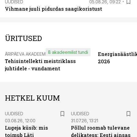
UUDISED
05.08.26, 09:22
Vihmane juuli pidurdas saagikoristust
ÜRITUSED
8 akadeemilist tundi
Energiasäästli
ÄRIPÄEVA AKADEEMIA
Tehisintellekti meistriklass
2026
juhtidele - vundament
HETKEL KUUM
UUDISED
UUDISED
03.08.26, 12:00
31.07.26, 13:21
Lugeja küsib: mis
Põllul roomab tulevane
toimub Läti
delikatess: Eesti ainsas