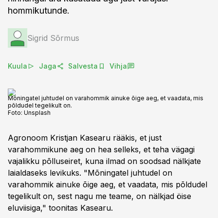
hommikutunde.
Sigrid Sõrmus
Kuula
Jaga
Salvesta
Vihja
Mõningatel juhtudel on varahommik ainuke õige aeg, et vaadata, mis
põldudel tegelikult on.
Foto:
Unsplash
Agronoom Kristjan Kasearu rääkis, et just
varahommikune aeg on hea selleks, et teha vägagi
vajalikku põlluseiret, kuna ilmad on soodsad nälkjate
laialdaseks levikuks. "Mõningatel juhtudel on
varahommik ainuke õige aeg, et vaadata, mis põldudel
tegelikult on, sest nagu me teame, on nälkjad öise
eluviisiga," toonitas Kasearu.