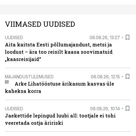
VIIMASED UUDISED
UUDISED
06.08.26, 13:27
Aita kaitsta Eesti põllumajandust, metsi ja
loodust – ära too reisilt kaasa soovimatuid
„kaasreisijaid“
MAJANDUSTULEMUSED
06.08.26, 12:15
Arke Lihatööstuse ärikasum kasvas üle
kaheksa korra
UUDISED
06.08.26, 10:14
Jaekettide lepingud luubi all: tootjale ei tohi
veeretada ostja äririski