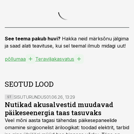
See teema pakub huvi?
Hakka neid märksõnu jälgima
ja saad alati teavituse, kui sel teemal ilmub midagi uut!
põllumaa
Teraviljakasvatus
SEOTUD LOOD
SISUTURUNDUS
01.06.26, 13:29
ST
Nutikad akusalvestid muudavad
päikeseenergia taas tasuvaks
Veel mõni aasta tagasi tähendas päikesepaneelide
omamine sirgjoonelist äriloogikat: toodad elektrit, tarbid