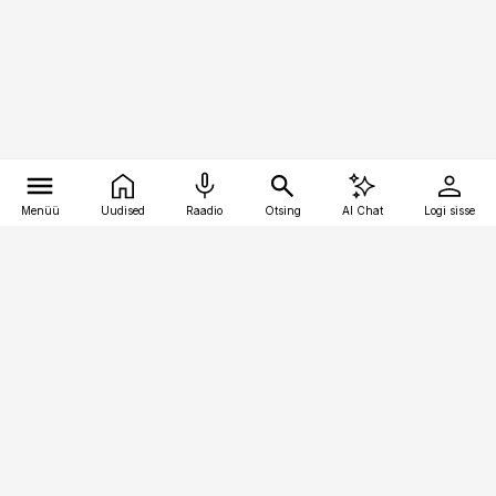
Menüü
Uudised
Raadio
Otsing
AI Chat
Logi sisse
Vana-Lõuna 39/1, 19094 Tallinn
(+372) 667 0111
pollumajandus@pollumajandus.ee
Telli
Reklaam
Firmast