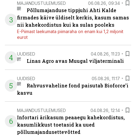
MAJANDUSTULEMUSED
06.08.26, 09:34
Põllumajanduse tippjuhi Ahti Kalde
firmades käive üldiselt kerkis, kasum samas
3
nii kahekordistus kui ka sulas pooleks
E-Piimast laekumata piimaraha on enam kui 1,2 miljonit
eurot
UUDISED
04.08.26, 11:23
4
Linas Agro avas Muugal viljaterminali
UUDISED
05.08.26, 11:17
5
Rahvusvaheline fond paisutab Bioforce’i
kasvu
MAJANDUSTULEMUSED
04.08.26, 12:14
Infortari ärikasum peaaegu kahekordistus,
6
kasumlikkust toetasid ka uued
põllumajandusettevõtted