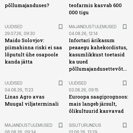
põllumajanduses?
teofarmis kasvab 600
000 tigu
UUDISED
MAJANDUSTULEMUSED
29.07.26, 09:30
04.08.26, 12:14
Maido Solovjov:
Infortari ärikasum
piimahinna riski ei saa
peaaegu kahekordistus,
lõputult ühe osapoole
kasumlikkust toetasid
kanda jätta
ka uued
põllumajandusettevõtted
UUDISED
UUDISED
04.08.26, 11:23
03.08.26, 09:15
Linas Agro avas
Euroopa saagiprognoos:
Muugal viljaterminali
mais langeb järsult,
õlikultuurid kasvavad
ST
MAJANDUSTULEMUSED
SISUTURUNDUS
06.08.26, 09:34
01.06.26, 13:29