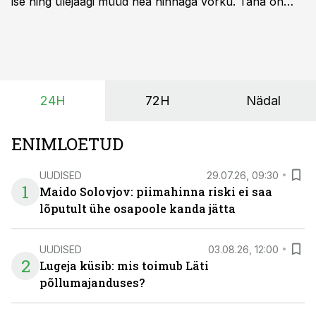
ise ning ülejäägi müüd hea hinnaga võrku. Täna on
olukord energiaturul muutunud. Taastuvenergia
tootmisvõimsusi on lisandunud omajagu ning
päikeselistel tundidel tekib võrku suur ületootmine, mis
surub börsihinna madalaks või isegi negatiivseks.
Seetõttu on akusalvestid muutumas nii ehitus- kui ka
24H
72H
Nädal
põllumajandusettevõtete jaoks üheks olulisemaks
investeeringuks energialahendustes.
ENIMLOETUD
UUDISED
29.07.26, 09:30
1
Maido Solovjov: piimahinna riski ei saa
lõputult ühe osapoole kanda jätta
UUDISED
03.08.26, 12:00
2
Lugeja küsib: mis toimub Läti
põllumajanduses?