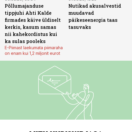
Põllumajanduse
Nutikad akusalvestid
tippjuhi Ahti Kalde
muudavad
firmades käive üldiselt
päikeseenergia taas
kerkis, kasum samas
tasuvaks
nii kahekordistus kui
ka sulas pooleks
E-Piimast laekumata piimaraha
on enam kui 1,2 miljonit eurot