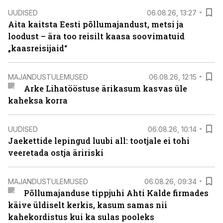
UUDISED
06.08.26, 13:27
Aita kaitsta Eesti põllumajandust, metsi ja
loodust – ära too reisilt kaasa soovimatuid
„kaasreisijaid“
MAJANDUSTULEMUSED
06.08.26, 12:15
Arke Lihatööstuse ärikasum kasvas üle
kaheksa korra
UUDISED
06.08.26, 10:14
Jaekettide lepingud luubi all: tootjale ei tohi
veeretada ostja äririski
MAJANDUSTULEMUSED
06.08.26, 09:34
Põllumajanduse tippjuhi Ahti Kalde firmades
käive üldiselt kerkis, kasum samas nii
kahekordistus kui ka sulas pooleks