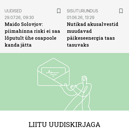
ST
UUDISED
SISUTURUNDUS
29.07.26, 09:30
01.06.26, 13:29
Maido Solovjov:
Nutikad akusalvestid
piimahinna riski ei saa
muudavad
lõputult ühe osapoole
päikeseenergia taas
kanda jätta
tasuvaks
LIITU UUDISKIRJAGA