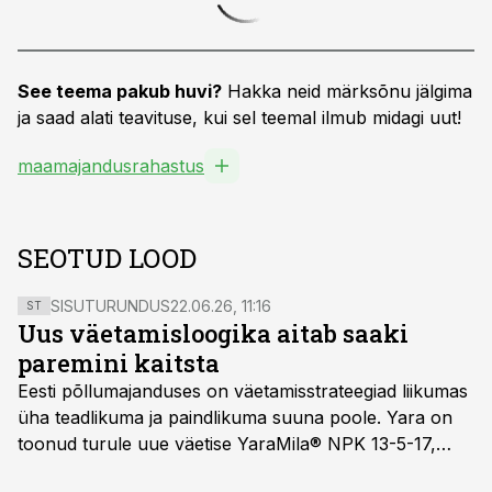
See teema pakub huvi?
Hakka neid märksõnu jälgima
ja saad alati teavituse, kui sel teemal ilmub midagi uut!
maamajandusrahastus
SEOTUD LOOD
SISUTURUNDUS
22.06.26, 11:16
ST
Uus väetamisloogika aitab saaki
paremini kaitsta
Eesti põllumajanduses on väetamisstrateegiad liikumas
üha teadlikuma ja paindlikuma suuna poole. Yara on
toonud turule uue väetise YaraMila® NPK 13-5-17,
mille eesmärk on mitte ainult parandada saagikust,