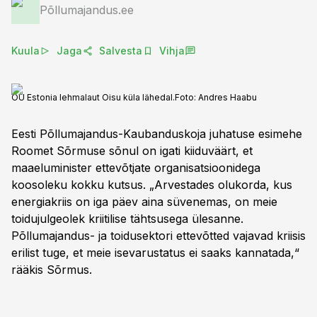
Põllumajandus.ee
Kuula
Jaga
Salvesta
Vihja
OÜ Estonia lehmalaut Oisu küla lähedal.
Foto:
Andres Haabu
Eesti Põllumajandus-Kaubanduskoja juhatuse esimehe
Roomet Sõrmuse sõnul on igati kiiduväärt, et
maaeluminister ettevõtjate organisatsioonidega
koosoleku kokku kutsus. „Arvestades olukorda, kus
energiakriis on iga päev aina süvenemas, on meie
toidujulgeolek kriitilise tähtsusega ülesanne.
Põllumajandus- ja toidusektori ettevõtted vajavad kriisis
erilist tuge, et meie isevarustatus ei saaks kannatada,“
rääkis Sõrmus.