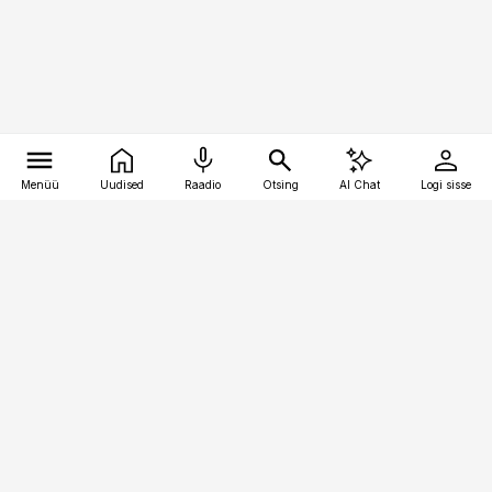
Menüü
Uudised
Raadio
Otsing
AI Chat
Logi sisse
Vana-Lõuna 39/1, 19094 Tallinn
(+372) 667 0111
pollumajandus@pollumajandus.ee
Telli
Reklaam
Firmast