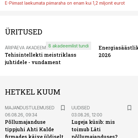
E-Piimast laekumata piimaraha on enam kui 1,2 miljonit eurot
ÜRITUSED
8 akadeemilist tundi
Energiasäästli
ÄRIPÄEVA AKADEEMIA
Tehisintellekti meistriklass
2026
juhtidele - vundament
HETKEL KUUM
MAJANDUSTULEMUSED
UUDISED
06.08.26, 09:34
03.08.26, 12:00
Põllumajanduse
Lugeja küsib: mis
tippjuhi Ahti Kalde
toimub Läti
firmades käive üldiselt
põllumajanduses?