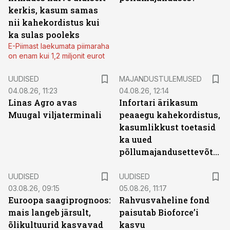
kerkis, kasum samas
nii kahekordistus kui
ka sulas pooleks
E-Piimast laekumata piimaraha
on enam kui 1,2 miljonit eurot
UUDISED
MAJANDUSTULEMUSED
04.08.26, 11:23
04.08.26, 12:14
Linas Agro avas
Infortari ärikasum
Muugal viljaterminali
peaaegu kahekordistus,
kasumlikkust toetasid
ka uued
põllumajandusettevõtted
UUDISED
UUDISED
03.08.26, 09:15
05.08.26, 11:17
Euroopa saagiprognoos:
Rahvusvaheline fond
mais langeb järsult,
paisutab Bioforce’i
õlikultuurid kasvavad
kasvu