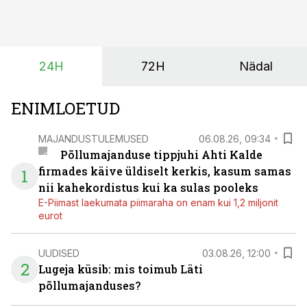
vaid ka muuta põllumeeste mõtteviisi väetamise
ajastuse ja koguste osas.
24H
72H
Nädal
ENIMLOETUD
MAJANDUSTULEMUSED
06.08.26, 09:34
Põllumajanduse tippjuhi Ahti Kalde
firmades käive üldiselt kerkis, kasum samas
1
nii kahekordistus kui ka sulas pooleks
E-Piimast laekumata piimaraha on enam kui 1,2 miljonit
eurot
UUDISED
03.08.26, 12:00
2
Lugeja küsib: mis toimub Läti
põllumajanduses?