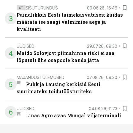
SISUTURUNDUS
09.06.26, 16:46
ST
Paindlikkus Eesti taimekasvatuses: kuidas
3
määrata ise saagi valmimise aega ja
kvaliteeti
UUDISED
29.07.26, 09:30
4
Maido Solovjov: piimahinna riski ei saa
lõputult ühe osapoole kanda jätta
MAJANDUSTULEMUSED
07.08.26, 09:30
5
Puhk ja Lausing kerkisid Eesti
suurimateks toidutöösturiteks
UUDISED
04.08.26, 11:23
6
Linas Agro avas Muugal viljaterminali