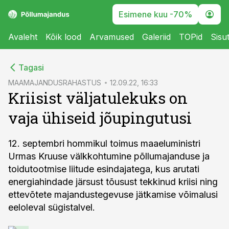
Esimene kuu -70%
Avaleht
Kõik lood
Arvamused
Galeriid
TOPid
Sisu
cebook
Tagasi
Twitter)
MAAMAJANDUSRAHASTUS
12.09.22, 16:33
Kriisist väljatulekuks on
kedIn
vaja ühiseid jõupingutusi
ail
k
12. septembri hommikul toimus maaeluministri
Urmas Kruuse välkkohtumine põllumajanduse ja
toidutootmise liitude esindajatega, kus arutati
energiahindade järsust tõusust tekkinud kriisi ning
ettevõtete majandustegevuse jätkamise võimalusi
eeloleval sügistalvel.