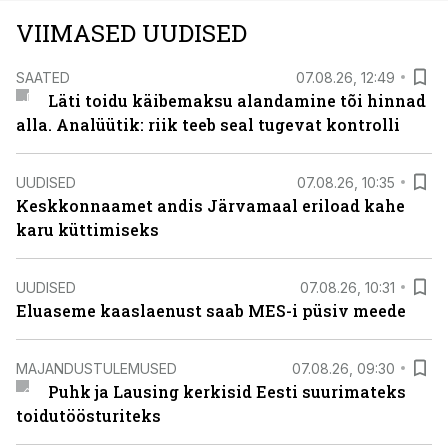
VIIMASED UUDISED
SAATED
07.08.26, 12:49
Läti toidu käibemaksu alandamine tõi hinnad
alla. Analüütik: riik teeb seal tugevat kontrolli
UUDISED
07.08.26, 10:35
Keskkonnaamet andis Järvamaal eriload kahe
karu küttimiseks
UUDISED
07.08.26, 10:31
Eluaseme kaaslaenust saab MES-i püsiv meede
MAJANDUSTULEMUSED
07.08.26, 09:30
Puhk ja Lausing kerkisid Eesti suurimateks
toidutöösturiteks