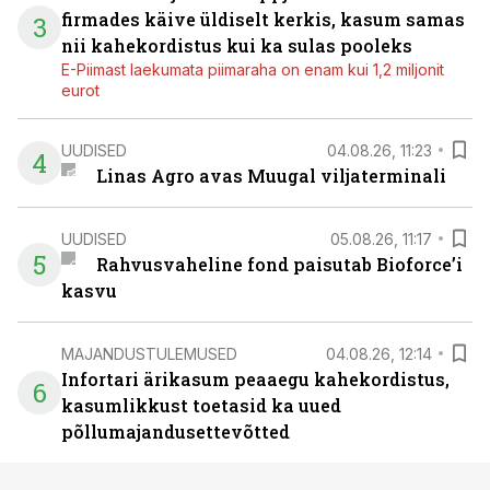
firmades käive üldiselt kerkis, kasum samas
3
nii kahekordistus kui ka sulas pooleks
E-Piimast laekumata piimaraha on enam kui 1,2 miljonit
eurot
UUDISED
04.08.26, 11:23
4
Linas Agro avas Muugal viljaterminali
UUDISED
05.08.26, 11:17
5
Rahvusvaheline fond paisutab Bioforce’i
kasvu
MAJANDUSTULEMUSED
04.08.26, 12:14
Infortari ärikasum peaaegu kahekordistus,
6
kasumlikkust toetasid ka uued
põllumajandusettevõtted