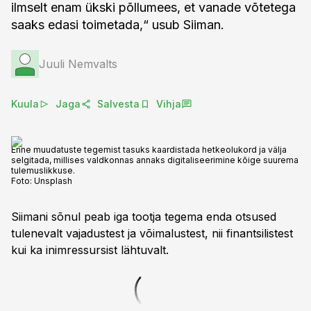
ilmselt enam ükski põllumees, et vanade võtetega
saaks edasi toimetada,“ usub Siiman.
Juuli Nemvalts
Kuula
Jaga
Salvesta
Vihja
Enne muudatuste tegemist tasuks kaardistada hetkeolukord ja välja
selgitada, millises valdkonnas annaks digitaliseerimine kõige suurema
tulemuslikkuse.
Foto:
Unsplash
Siimani sõnul peab iga tootja tegema enda otsused
tulenevalt vajadustest ja võimalustest, nii finantsilistest
kui ka inimressursist lähtuvalt.