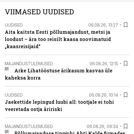
VIIMASED UUDISED
UUDISED
06.08.26, 13:27
Aita kaitsta Eesti põllumajandust, metsi ja
loodust – ära too reisilt kaasa soovimatuid
„kaasreisijaid“
MAJANDUSTULEMUSED
06.08.26, 12:15
Arke Lihatööstuse ärikasum kasvas üle
kaheksa korra
UUDISED
06.08.26, 10:14
Jaekettide lepingud luubi all: tootjale ei tohi
veeretada ostja äririski
MAJANDUSTULEMUSED
06.08.26, 09:34
Põllumajanduse tippjuhi Ahti Kalde firmades