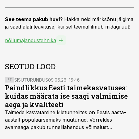
See teema pakub huvi?
Hakka neid märksõnu jälgima
ja saad alati teavituse, kui sel teemal ilmub midagi uut!
põllumajandustehnika
SEOTUD LOOD
SISUTURUNDUS
09.06.26, 16:46
ST
Paindlikkus Eesti taimekasvatuses:
kuidas määrata ise saagi valmimise
aega ja kvaliteeti
Taimede kasvatamine kiletunnelites on Eestis aasta-
aastalt populaarsemaks muutunud. Võrreldes
avamaaga pakub tunnelilahendus võimalust
saagikoristuse algust kuni kahe nädala võrra