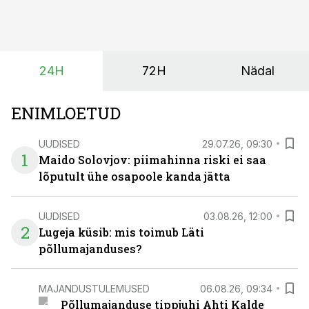
varasemaks tuua või hoopis hilisemaks lükata. Hästi
planeerides on tänu sellele võimalik saada ka saagi
eest turul kõrgemat hinda.
24H
72H
Nädal
ENIMLOETUD
UUDISED
29.07.26, 09:30
1
Maido Solovjov: piimahinna riski ei saa
lõputult ühe osapoole kanda jätta
UUDISED
03.08.26, 12:00
2
Lugeja küsib: mis toimub Läti
põllumajanduses?
MAJANDUSTULEMUSED
06.08.26, 09:34
Põllumajanduse tippjuhi Ahti Kalde