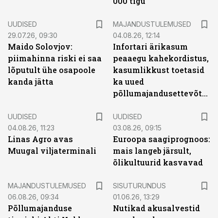
000 tigu
UUDISED
MAJANDUSTULEMUSED
29.07.26, 09:30
04.08.26, 12:14
Maido Solovjov:
Infortari ärikasum
piimahinna riski ei saa
peaaegu kahekordistus,
lõputult ühe osapoole
kasumlikkust toetasid
kanda jätta
ka uued
põllumajandusettevõtted
UUDISED
UUDISED
04.08.26, 11:23
03.08.26, 09:15
Linas Agro avas
Euroopa saagiprognoos:
Muugal viljaterminali
mais langeb järsult,
õlikultuurid kasvavad
ST
MAJANDUSTULEMUSED
SISUTURUNDUS
06.08.26, 09:34
01.06.26, 13:29
Põllumajanduse
Nutikad akusalvestid