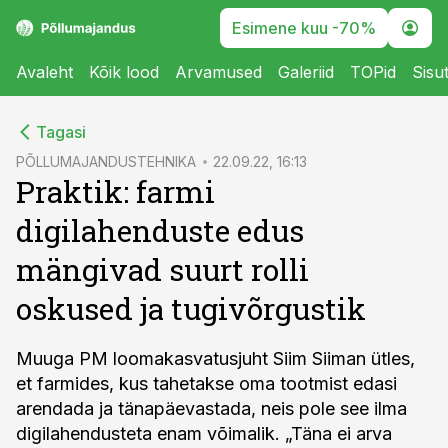
Esimene kuu -70%
Avaleht
Kõik lood
Arvamused
Galeriid
TOPid
Sisu
cebook
Tagasi
Twitter)
PÕLLUMAJANDUSTEHNIKA
22.09.22, 16:13
Praktik: farmi
kedIn
digilahenduste edus
ail
mängivad suurt rolli
k
oskused ja tugivõrgustik
Muuga PM loomakasvatusjuht Siim Siiman ütles,
et farmides, kus tahetakse oma tootmist edasi
arendada ja tänapäevastada, neis pole see ilma
digilahendusteta enam võimalik. „Täna ei arva