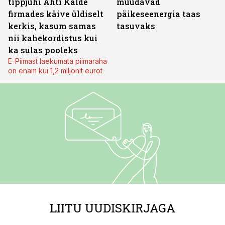
tippjuhi Ahti Kalde
muudavad
firmades käive üldiselt
päikeseenergia taas
kerkis, kasum samas
tasuvaks
nii kahekordistus kui
ka sulas pooleks
E-Piimast laekumata piimaraha
on enam kui 1,2 miljonit eurot
LIITU UUDISKIRJAGA