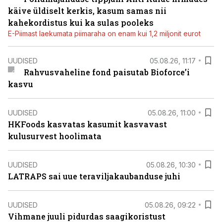
käive üldiselt kerkis, kasum samas nii
kahekordistus kui ka sulas pooleks
E-Piimast laekumata piimaraha on enam kui 1,2 miljonit eurot
UUDISED
05.08.26, 11:17
Rahvusvaheline fond paisutab Bioforce’i
kasvu
UUDISED
05.08.26, 11:00
HKFoods kasvatas kasumit kasvavast
kulusurvest hoolimata
UUDISED
05.08.26, 10:30
LATRAPS sai uue teraviljakaubanduse juhi
UUDISED
05.08.26, 09:22
Vihmane juuli pidurdas saagikoristust