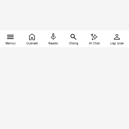
Menüü
Uudised
Raadio
Otsing
AI Chat
Logi sisse
Vana-Lõuna 39/1, 19094 Tallinn
(+372) 667 0111
pollumajandus@pollumajandus.ee
Telli
Reklaam
Firmast
Sisu kasutamisõigused
Ajakirjaniku