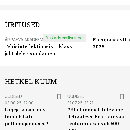
ÜRITUSED
8 akadeemilist tundi
Energiasäästli
ÄRIPÄEVA AKADEEMIA
Tehisintellekti meistriklass
2026
juhtidele - vundament
HETKEL KUUM
UUDISED
UUDISED
03.08.26, 12:00
31.07.26, 13:21
Lugeja küsib: mis
Põllul roomab tulevane
toimub Läti
delikatess: Eesti ainsas
põllumajanduses?
teofarmis kasvab 600