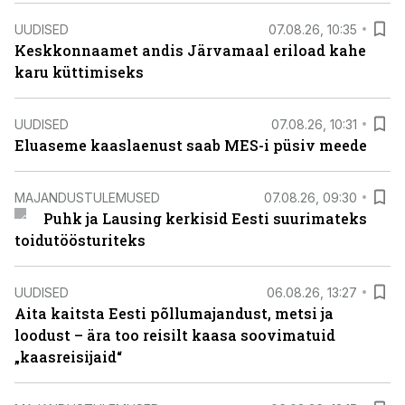
UUDISED
07.08.26, 10:35
Keskkonnaamet andis Järvamaal eriload kahe
karu küttimiseks
UUDISED
07.08.26, 10:31
Eluaseme kaaslaenust saab MES-i püsiv meede
MAJANDUSTULEMUSED
07.08.26, 09:30
Puhk ja Lausing kerkisid Eesti suurimateks
toidutöösturiteks
UUDISED
06.08.26, 13:27
Aita kaitsta Eesti põllumajandust, metsi ja
loodust – ära too reisilt kaasa soovimatuid
„kaasreisijaid“