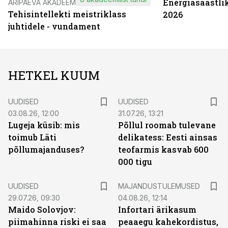
Energiasäästli
ÄRIPÄEVA AKADEEMIA
Tehisintellekti meistriklass
2026
juhtidele - vundament
HETKEL KUUM
UUDISED
UUDISED
03.08.26, 12:00
31.07.26, 13:21
Lugeja küsib: mis
Põllul roomab tulevane
toimub Läti
delikatess: Eesti ainsas
põllumajanduses?
teofarmis kasvab 600
000 tigu
UUDISED
MAJANDUSTULEMUSED
29.07.26, 09:30
04.08.26, 12:14
Maido Solovjov:
Infortari ärikasum
piimahinna riski ei saa
peaaegu kahekordistus,