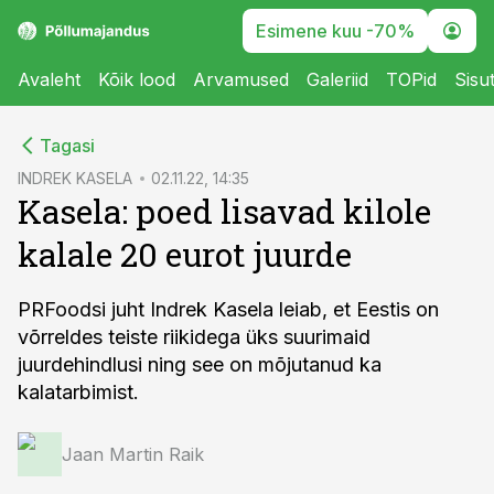
Esimene kuu -70%
Avaleht
Kõik lood
Arvamused
Galeriid
TOPid
Sisu
cebook
cebook
Tagasi
Twitter)
Twitter)
INDREK KASELA
02.11.22, 14:35
Kasela: poed lisavad kilole
kedIn
kedIn
kalale 20 eurot juurde
ail
ail
k
k
PRFoodsi juht Indrek Kasela leiab, et Eestis on
võrreldes teiste riikidega üks suurimaid
juurdehindlusi ning see on mõjutanud ka
kalatarbimist.
Jaan Martin Raik