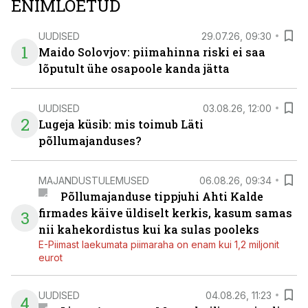
ENIMLOETUD
UUDISED
29.07.26, 09:30
1
Maido Solovjov: piimahinna riski ei saa
lõputult ühe osapoole kanda jätta
UUDISED
03.08.26, 12:00
2
Lugeja küsib: mis toimub Läti
põllumajanduses?
MAJANDUSTULEMUSED
06.08.26, 09:34
Põllumajanduse tippjuhi Ahti Kalde
firmades käive üldiselt kerkis, kasum samas
3
nii kahekordistus kui ka sulas pooleks
E-Piimast laekumata piimaraha on enam kui 1,2 miljonit
eurot
UUDISED
04.08.26, 11:23
4