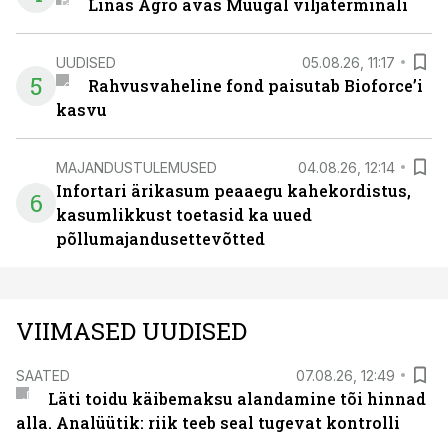
Linas Agro avas Muugal viljaterminali
UUDISED
05.08.26, 11:17
5
Rahvusvaheline fond paisutab Bioforce’i
kasvu
MAJANDUSTULEMUSED
04.08.26, 12:14
Infortari ärikasum peaaegu kahekordistus,
6
kasumlikkust toetasid ka uued
põllumajandusettevõtted
VIIMASED UUDISED
SAATED
07.08.26, 12:49
Läti toidu käibemaksu alandamine tõi hinnad
alla. Analüütik: riik teeb seal tugevat kontrolli