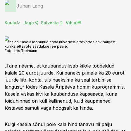
Juhan Lang
Kuula
Jaga
Salvesta
Vihja
Täna on Kasela loobunud enda hüvedest ettevõttes ehk palgast,
kuniks ettevõte saadakse ree peale.
Foto:
Liis Treimann
„Täna näeme, et kaubandus lisab kilole töödeldud
kalale 20 eurot juurde. Kui paneks piimale ka 20 eurot
juurde liitri kohta, siis näeksime ka seal tarbimise
langust,“ tõdes Kasela Äripäeva hommikuprogrammis.
Kasela viskas kivi ka kaubanduse kapsaaeda, kuna
toiduhinnad on küll kallinenud, kuid kaupmehed
tõstavad samuti väga hoogsalt ka hinda.
Kuigi Kasela sõnul pole kala hind tänavu nii palju