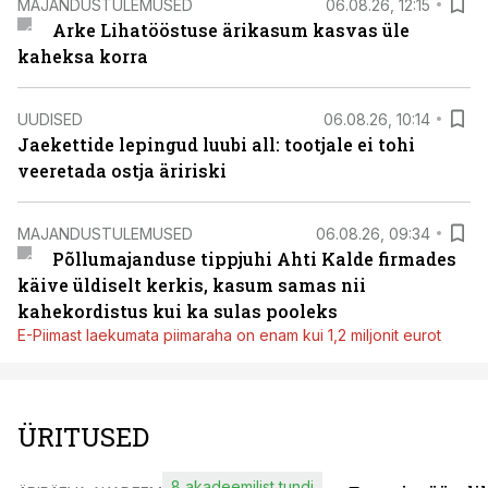
MAJANDUSTULEMUSED
06.08.26, 12:15
Arke Lihatööstuse ärikasum kasvas üle
kaheksa korra
UUDISED
06.08.26, 10:14
Jaekettide lepingud luubi all: tootjale ei tohi
veeretada ostja äririski
MAJANDUSTULEMUSED
06.08.26, 09:34
Põllumajanduse tippjuhi Ahti Kalde firmades
käive üldiselt kerkis, kasum samas nii
kahekordistus kui ka sulas pooleks
E-Piimast laekumata piimaraha on enam kui 1,2 miljonit eurot
ÜRITUSED
8 akadeemilist tundi