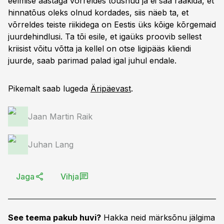
eelmise aastaga võrreldes tõusnud ja ei saa rääkida, et
hinnatõus oleks olnud kordades, siis näeb ta, et
võrreldes teiste riikidega on Eestis üks kõige kõrgemaid
juurdehindlusi. Ta tõi esile, et igaüks proovib sellest
kriisist võitu võtta ja kellel on otse ligipääs kliendi
juurde, saab parimad palad igal juhul endale.
Pikemalt saab lugeda
Äripäevast
.
Jaan Martin Raik
Juhan Lang
Jaga
Vihja
See teema pakub huvi?
Hakka neid märksõnu jälgima