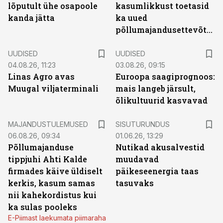
lõputult ühe osapoole
kasumlikkust toetasid
kanda jätta
ka uued
põllumajandusettevõtted
UUDISED
UUDISED
04.08.26, 11:23
03.08.26, 09:15
Linas Agro avas
Euroopa saagiprognoos:
Muugal viljaterminali
mais langeb järsult,
õlikultuurid kasvavad
ST
MAJANDUSTULEMUSED
SISUTURUNDUS
06.08.26, 09:34
01.06.26, 13:29
Põllumajanduse
Nutikad akusalvestid
tippjuhi Ahti Kalde
muudavad
firmades käive üldiselt
päikeseenergia taas
kerkis, kasum samas
tasuvaks
nii kahekordistus kui
ka sulas pooleks
E-Piimast laekumata piimaraha