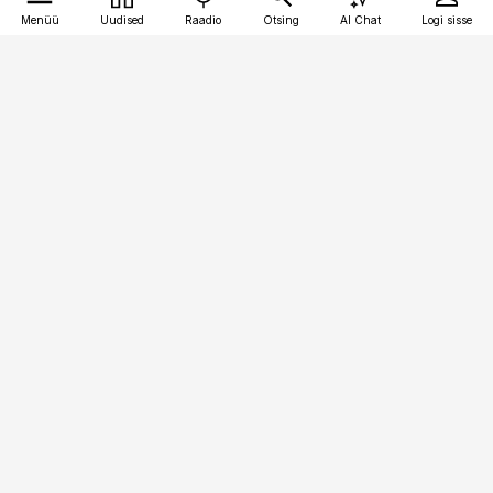
Menüü
Uudised
Raadio
Otsing
AI Chat
Logi sisse
Vana-Lõuna 39/1, 19094 Tallinn
(+372) 667 0111
pollumajandus@pollumajandus.ee
Telli
Reklaam
Firmast
Sisu kasutamisõigused
Ajakirjaniku
eetikakoodeks
Üldtingimused
Privaatsustingimused
Küpsiste poliitika
KKK
Eesti Meediaettevõtete
Eelistuste haldamine
Liit