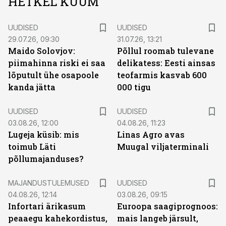
HETKEL KUUM
UUDISED
UUDISED
29.07.26, 09:30
31.07.26, 13:21
Maido Solovjov:
Põllul roomab tulevane
piimahinna riski ei saa
delikatess: Eesti ainsas
lõputult ühe osapoole
teofarmis kasvab 600
kanda jätta
000 tigu
UUDISED
UUDISED
03.08.26, 12:00
04.08.26, 11:23
Lugeja küsib: mis
Linas Agro avas
toimub Läti
Muugal viljaterminali
põllumajanduses?
MAJANDUSTULEMUSED
UUDISED
04.08.26, 12:14
03.08.26, 09:15
Infortari ärikasum
Euroopa saagiprognoos:
peaaegu kahekordistus,
mais langeb järsult,