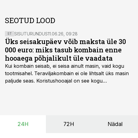
SEOTUD LOOD
SISUTURUNDUS
11.06.26, 09:28
ST
Üks seisakupäev võib maksta üle 30
000 euro: miks tasub kombain enne
hooaega põhjalikult üle vaadata
Kui kombain seisab, ei seisa ainult masin, vaid kogu
tootmisahel.
Teraviljakombain ei ole lihtsalt üks masin
paljude seas. Koristushooajal on see kogu
tootmisprotsessi kõige kriitilisem lüli. Kui külv,
taimekaitse ja väetamine jaotuvad kuude peale, siis
saagi kättesaamine ja realiseerimine toimub sageli väga
lühikese ajavahemiku jooksul – kõigest 2-4 nädalaga.
24H
72H
Nädal