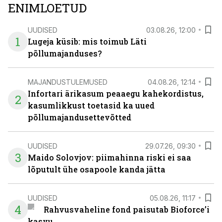
ENIMLOETUD
UUDISED
03.08.26, 12:00
1
Lugeja küsib: mis toimub Läti
põllumajanduses?
MAJANDUSTULEMUSED
04.08.26, 12:14
Infortari ärikasum peaaegu kahekordistus,
2
kasumlikkust toetasid ka uued
põllumajandusettevõtted
UUDISED
29.07.26, 09:30
3
Maido Solovjov: piimahinna riski ei saa
lõputult ühe osapoole kanda jätta
UUDISED
05.08.26, 11:17
4
Rahvusvaheline fond paisutab Bioforce’i
kasvu