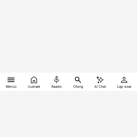
Menüü
Uudised
Raadio
Otsing
AI Chat
Logi sisse
Vana-Lõuna 39/1, 19094 Tallinn
(+372) 667 0111
pollumajandus@pollumajandus.ee