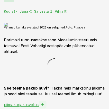
Kuula
Jaga
Salvesta
Vihja
Parimad karjakasvatajad 2022 on selgunud.
Foto:
Pixabay
Parimaid tunnustatakse täna Maaeluministeeriumis
toimuval Eesti Vabariigi aastapäevale pühendatud
aktusel.
See teema pakub huvi?
Hakka neid märksõnu jälgima
ja saad alati teavituse, kui sel teemal ilmub midagi uut!
piimakarjakasvatus