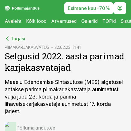
Esimene kuu -70%
Avaleht
Kõik lood
Arvamused
Galeriid
TOPid
Sisu
cebook
Tagasi
Twitter)
PIIMAKARJAKASVATUS
22.02.23, 11:41
Selgusid 2022. aasta parimad
kedIn
karjakasvatajad
ail
k
Maaelu Edendamise Sihtasutuse (MES) algatusel
antakse parima piimakarjakasvataja aunimetust
välja juba 23. korda ja parima
lihaveisekarjakasvataja aunimetust 17. korda
järjest.
Põllumajandus.ee