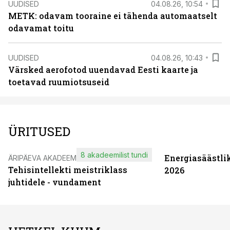
UUDISED
04.08.26, 10:54
METK: odavam tooraine ei tähenda automaatselt
odavamat toitu
UUDISED
04.08.26, 10:43
Värsked aerofotod uuendavad Eesti kaarte ja
toetavad ruumiotsuseid
ÜRITUSED
8 akadeemilist tundi
Energiasäästli
ÄRIPÄEVA AKADEEMIA
Tehisintellekti meistriklass
2026
juhtidele - vundament