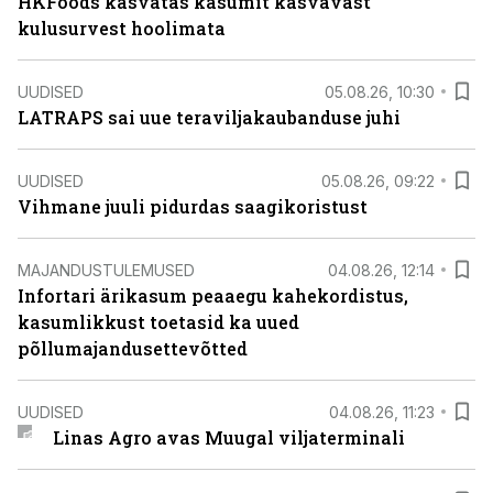
HKFoods kasvatas kasumit kasvavast
kulusurvest hoolimata
UUDISED
05.08.26, 10:30
LATRAPS sai uue teraviljakaubanduse juhi
UUDISED
05.08.26, 09:22
Vihmane juuli pidurdas saagikoristust
MAJANDUSTULEMUSED
04.08.26, 12:14
Infortari ärikasum peaaegu kahekordistus,
kasumlikkust toetasid ka uued
põllumajandusettevõtted
UUDISED
04.08.26, 11:23
Linas Agro avas Muugal viljaterminali