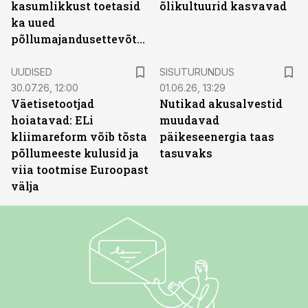
kasumlikkust toetasid
õlikultuurid kasvavad
ka uued
põllumajandusettevõtted
ST
UUDISED
SISUTURUNDUS
30.07.26, 12:00
01.06.26, 13:29
Väetisetootjad
Nutikad akusalvestid
hoiatavad: ELi
muudavad
kliimareform võib tõsta
päikeseenergia taas
põllumeeste kulusid ja
tasuvaks
viia tootmise Euroopast
välja