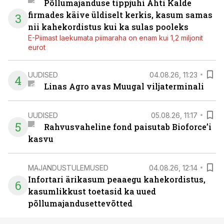
Põllumajanduse tippjuhi Ahti Kalde
firmades käive üldiselt kerkis, kasum samas
3
nii kahekordistus kui ka sulas pooleks
E-Piimast laekumata piimaraha on enam kui 1,2 miljonit
eurot
UUDISED
04.08.26, 11:23
4
Linas Agro avas Muugal viljaterminali
UUDISED
05.08.26, 11:17
5
Rahvusvaheline fond paisutab Bioforce’i
kasvu
MAJANDUSTULEMUSED
04.08.26, 12:14
Infortari ärikasum peaaegu kahekordistus,
6
kasumlikkust toetasid ka uued
põllumajandusettevõtted