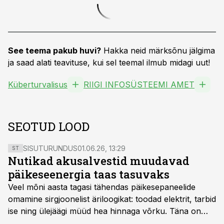
See teema pakub huvi?
Hakka neid märksõnu jälgima
ja saad alati teavituse, kui sel teemal ilmub midagi uut!
Küberturvalisus
RIIGI INFOSÜSTEEMI AMET
SEOTUD LOOD
SISUTURUNDUS
01.06.26, 13:29
ST
Nutikad akusalvestid muudavad
päikeseenergia taas tasuvaks
Veel mõni aasta tagasi tähendas päikesepaneelide
omamine sirgjoonelist äriloogikat: toodad elektrit, tarbid
ise ning ülejäägi müüd hea hinnaga võrku. Täna on
olukord energiaturul muutunud. Taastuvenergia