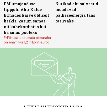
Põllumajanduse
Nutikad akusalvestid
tippjuhi Ahti Kalde
muudavad
firmades käive üldiselt
päikeseenergia taas
kerkis, kasum samas
tasuvaks
nii kahekordistus kui
ka sulas pooleks
E-Piimast laekumata piimaraha
on enam kui 1,2 miljonit eurot