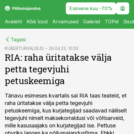
Esimene kuu -70%
Avaleht
Kõik lood
Arvamused
Galeriid
TOPid
Sisu
cebook
Tagasi
Twitter)
KÜBERTURVALISUS
26.04.23, 10:03
RIA: raha üritatakse välja
kedIn
petta tegevjuhi
ail
petuskeemiga
k
Tänavu esimeses kvartalis sai RIA taas teateid, et
raha üritatakse välja petta tegevjuhi
petuskeemiga, kus kurjategijad saadavad näiliselt
tegevjuhi nimelt maksekorraldusi või võltsarveid,
mille kasusaajaks on kurjategijad ise. Pettuse
ohvriks langes ka põllumajandusfirma. Ehkki