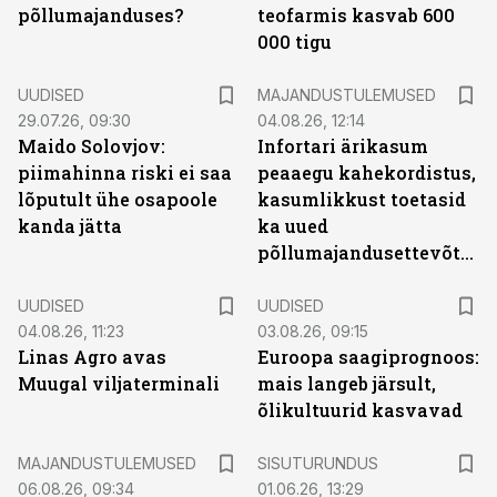
põllumajanduses?
teofarmis kasvab 600
000 tigu
UUDISED
MAJANDUSTULEMUSED
29.07.26, 09:30
04.08.26, 12:14
Maido Solovjov:
Infortari ärikasum
piimahinna riski ei saa
peaaegu kahekordistus,
lõputult ühe osapoole
kasumlikkust toetasid
kanda jätta
ka uued
põllumajandusettevõtted
UUDISED
UUDISED
04.08.26, 11:23
03.08.26, 09:15
Linas Agro avas
Euroopa saagiprognoos:
Muugal viljaterminali
mais langeb järsult,
õlikultuurid kasvavad
ST
MAJANDUSTULEMUSED
SISUTURUNDUS
06.08.26, 09:34
01.06.26, 13:29