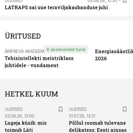
UUDISED
05.08.26, 10:30
LATRAPS sai uue teraviljakaubanduse juhi
ÜRITUSED
8 akadeemilist tundi
Energiasäästli
ÄRIPÄEVA AKADEEMIA
Tehisintellekti meistriklass
2026
juhtidele - vundament
HETKEL KUUM
UUDISED
UUDISED
03.08.26, 12:00
31.07.26, 13:21
Lugeja küsib: mis
Põllul roomab tulevane
toimub Läti
delikatess: Eesti ainsas