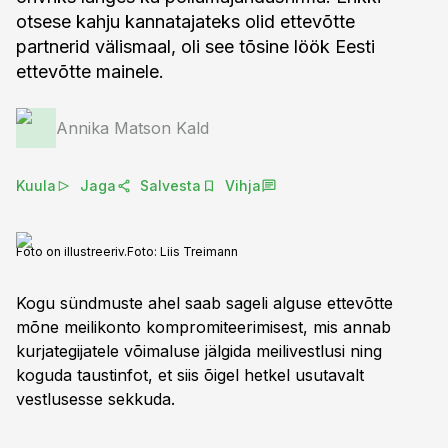
otsese kahju kannatajateks olid ettevõtte
partnerid välismaal, oli see tõsine löök Eesti
ettevõtte mainele.
Annika Matson Kald
Kuula
Jaga
Salvesta
Vihja
Foto on illustreeriv.
Foto:
Liis Treimann
Kogu sündmuste ahel saab sageli alguse ettevõtte
mõne meilikonto kompromiteerimisest, mis annab
kurjategijatele võimaluse jälgida meilivestlusi ning
koguda taustinfot, et siis õigel hetkel usutavalt
vestlusesse sekkuda.