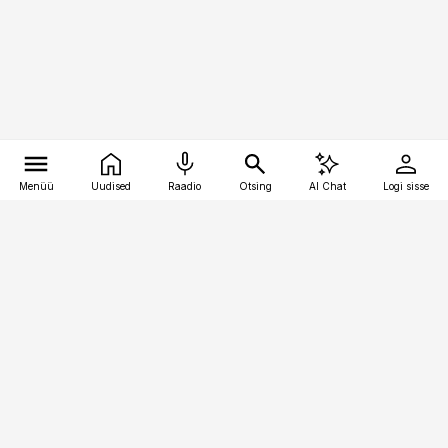
Menüü
Uudised
Raadio
Otsing
AI Chat
Logi sisse
Vana-Lõuna 39/1, 19094 Tallinn
(+372) 667 0111
pollumajandus@pollumajandus.ee
Telli
Reklaam
Firmast