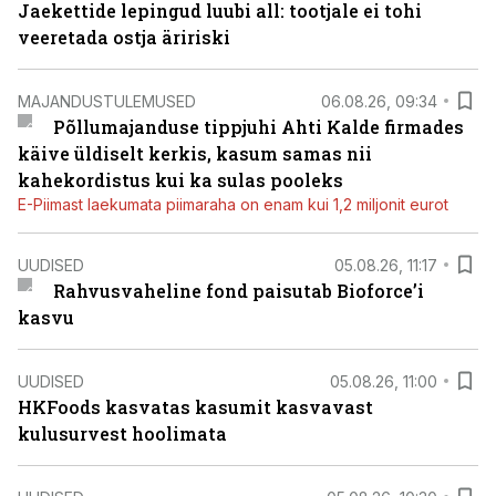
Jaekettide lepingud luubi all: tootjale ei tohi
veeretada ostja äririski
MAJANDUSTULEMUSED
06.08.26, 09:34
Põllumajanduse tippjuhi Ahti Kalde firmades
käive üldiselt kerkis, kasum samas nii
kahekordistus kui ka sulas pooleks
E-Piimast laekumata piimaraha on enam kui 1,2 miljonit eurot
UUDISED
05.08.26, 11:17
Rahvusvaheline fond paisutab Bioforce’i
kasvu
UUDISED
05.08.26, 11:00
HKFoods kasvatas kasumit kasvavast
kulusurvest hoolimata