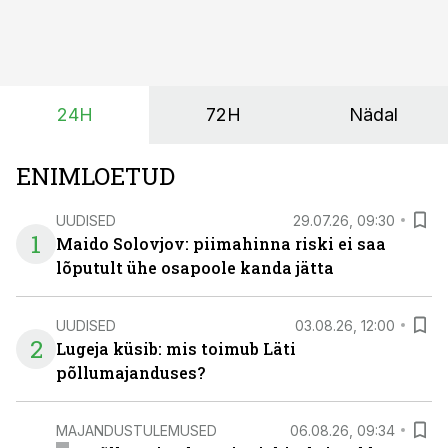
tootmisvõimsusi on lisandunud omajagu ning
päikeselistel tundidel tekib võrku suur ületootmine, mis
surub börsihinna madalaks või isegi negatiivseks.
Seetõttu on akusalvestid muutumas nii ehitus- kui ka
24H
72H
Nädal
põllumajandusettevõtete jaoks üheks olulisemaks
investeeringuks energialahendustes.
ENIMLOETUD
UUDISED
29.07.26, 09:30
1
Maido Solovjov: piimahinna riski ei saa
lõputult ühe osapoole kanda jätta
UUDISED
03.08.26, 12:00
2
Lugeja küsib: mis toimub Läti
põllumajanduses?
MAJANDUSTULEMUSED
06.08.26, 09:34