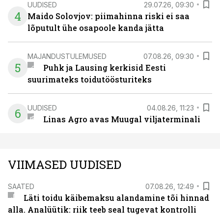
UUDISED
29.07.26, 09:30
4
Maido Solovjov: piimahinna riski ei saa
lõputult ühe osapoole kanda jätta
MAJANDUSTULEMUSED
07.08.26, 09:30
5
Puhk ja Lausing kerkisid Eesti
suurimateks toidutöösturiteks
UUDISED
04.08.26, 11:23
6
Linas Agro avas Muugal viljaterminali
VIIMASED UUDISED
SAATED
07.08.26, 12:49
Läti toidu käibemaksu alandamine tõi hinnad
alla. Analüütik: riik teeb seal tugevat kontrolli