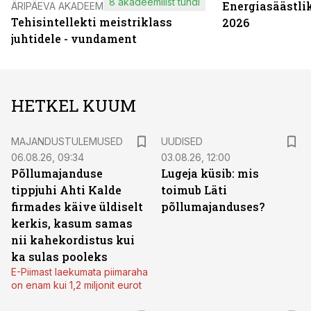
8 akadeemilist tundi
Energiasäästli
ÄRIPÄEVA AKADEEMIA
Tehisintellekti meistriklass
2026
juhtidele - vundament
HETKEL KUUM
MAJANDUSTULEMUSED
UUDISED
06.08.26, 09:34
03.08.26, 12:00
Põllumajanduse
Lugeja küsib: mis
tippjuhi Ahti Kalde
toimub Läti
firmades käive üldiselt
põllumajanduses?
kerkis, kasum samas
nii kahekordistus kui
ka sulas pooleks
E-Piimast laekumata piimaraha
on enam kui 1,2 miljonit eurot