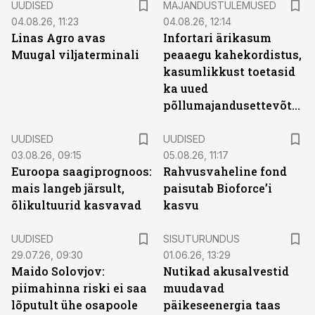
UUDISED
MAJANDUSTULEMUSED
04.08.26, 11:23
04.08.26, 12:14
Linas Agro avas
Infortari ärikasum
Muugal viljaterminali
peaaegu kahekordistus,
kasumlikkust toetasid
ka uued
põllumajandusettevõtted
UUDISED
UUDISED
03.08.26, 09:15
05.08.26, 11:17
Euroopa saagiprognoos:
Rahvusvaheline fond
mais langeb järsult,
paisutab Bioforce’i
õlikultuurid kasvavad
kasvu
ST
UUDISED
SISUTURUNDUS
29.07.26, 09:30
01.06.26, 13:29
Maido Solovjov:
Nutikad akusalvestid
piimahinna riski ei saa
muudavad
lõputult ühe osapoole
päikeseenergia taas