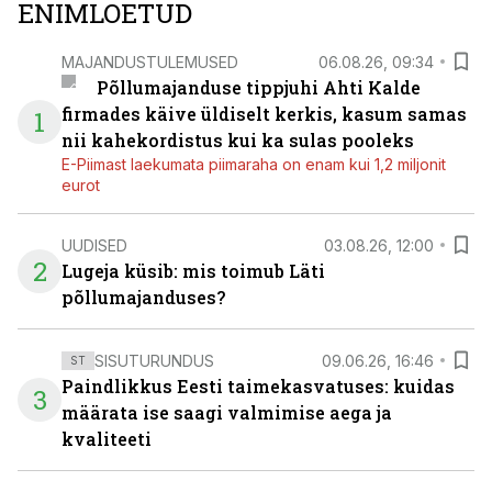
ENIMLOETUD
MAJANDUSTULEMUSED
06.08.26, 09:34
Põllumajanduse tippjuhi Ahti Kalde
firmades käive üldiselt kerkis, kasum samas
1
nii kahekordistus kui ka sulas pooleks
E-Piimast laekumata piimaraha on enam kui 1,2 miljonit
eurot
UUDISED
03.08.26, 12:00
2
Lugeja küsib: mis toimub Läti
põllumajanduses?
SISUTURUNDUS
09.06.26, 16:46
ST
Paindlikkus Eesti taimekasvatuses: kuidas
3
määrata ise saagi valmimise aega ja
kvaliteeti