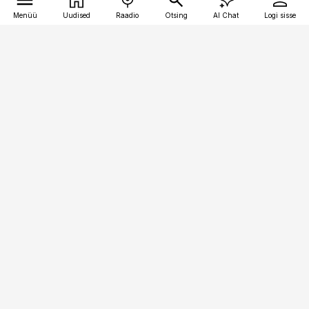
Menüü
Uudised
Raadio
Otsing
AI Chat
Logi sisse
Vana-Lõuna 39/1, 19094 Tallinn
(+372) 667 0111
pollumajandus@pollumajandus.ee
Telli
Reklaam
Firmast
Sisu kasutamisõigused
Ajakirjaniku
eetikakoodeks
Üldtingimused
Privaatsustingimused
Küpsiste poliitika
KKK
Eesti Meediaettevõtete
Eelistuste haldamine
Liit