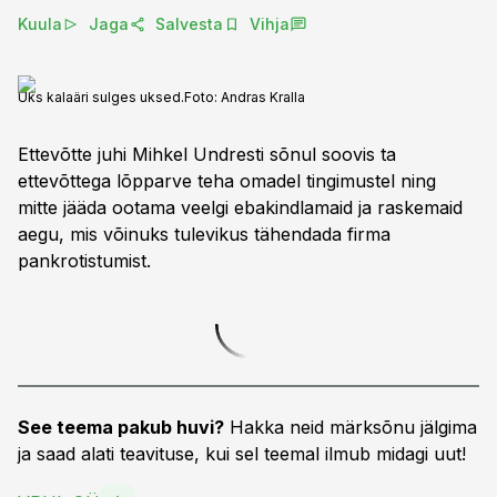
Kuula
Jaga
Salvesta
Vihja
Üks kalaäri sulges uksed.
Foto:
Andras Kralla
Ettevõtte juhi Mihkel Undresti sõnul soovis ta
ettevõttega lõpparve teha omadel tingimustel ning
mitte jääda ootama veelgi ebakindlamaid ja raskemaid
aegu, mis võinuks tulevikus tähendada firma
pankrotistumist.
See teema pakub huvi?
Hakka neid märksõnu jälgima
ja saad alati teavituse, kui sel teemal ilmub midagi uut!