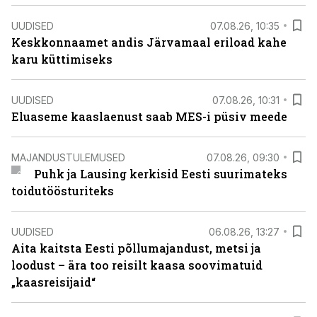
UUDISED
07.08.26, 10:35
Keskkonnaamet andis Järvamaal eriload kahe
karu küttimiseks
UUDISED
07.08.26, 10:31
Eluaseme kaaslaenust saab MES-i püsiv meede
MAJANDUSTULEMUSED
07.08.26, 09:30
Puhk ja Lausing kerkisid Eesti suurimateks
toidutöösturiteks
UUDISED
06.08.26, 13:27
Aita kaitsta Eesti põllumajandust, metsi ja
loodust – ära too reisilt kaasa soovimatuid
„kaasreisijaid“