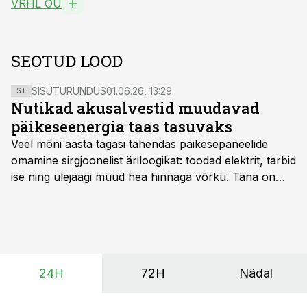
VRHL OÜ
SEOTUD LOOD
SISUTURUNDUS
01.06.26, 13:29
ST
Nutikad akusalvestid muudavad
päikeseenergia taas tasuvaks
Veel mõni aasta tagasi tähendas päikesepaneelide
omamine sirgjoonelist äriloogikat: toodad elektrit, tarbid
ise ning ülejäägi müüd hea hinnaga võrku. Täna on
olukord energiaturul muutunud. Taastuvenergia
tootmisvõimsusi on lisandunud omajagu ning
päikeselistel tundidel tekib võrku suur ületootmine, mis
surub börsihinna madalaks või isegi negatiivseks.
Seetõttu on akusalvestid muutumas nii ehitus- kui ka
24H
72H
Nädal
põllumajandusettevõtete jaoks üheks olulisemaks
investeeringuks energialahendustes.