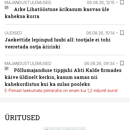
MAJANDUSTULEMUSED
06.08.26, 12:15
Arke Lihatööstuse ärikasum kasvas üle
kaheksa korra
UUDISED
06.08.26, 10:14
Jaekettide lepingud luubi all: tootjale ei tohi
veeretada ostja äririski
MAJANDUSTULEMUSED
06.08.26, 09:34
Põllumajanduse tippjuhi Ahti Kalde firmades
käive üldiselt kerkis, kasum samas nii
kahekordistus kui ka sulas pooleks
E-Piimast laekumata piimaraha on enam kui 1,2 miljonit eurot
ÜRITUSED