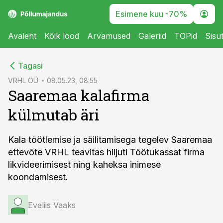
Esimene kuu -70%
Avaleht
Kõik lood
Arvamused
Galeriid
TOPid
Sisu
cebook
Tagasi
Twitter)
VRHL OÜ
08.05.23, 08:55
Saaremaa kalafirma
kedIn
külmutab äri
ail
k
Kala töötlemise ja säilitamisega tegelev Saaremaa
ettevõte VRHL teavitas hiljuti Töötukassat firma
likvideerimisest ning kaheksa inimese
koondamisest.
Eveliis Vaaks