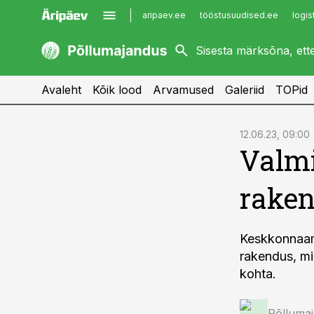
aripaev.ee
tööstusuudised.ee
logis
kaubandus.ee
imelineajalugu.ee
kinnisvarauudised.ee
imelineteadus.ee
Avaleht
Kõik lood
Arvamused
Galeriid
TOPid
cebook
12.06.23, 09:00
Valmi
Twitter)
kedIn
rake
ail
k
Keskkonnaam
rakendus, mi
kohta.
Põlluma