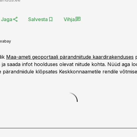
Jaga
Salvesta
Vihja
ixabay
lik
Maa-ameti geoportaali pärandniitude kaardirakenduses
p
 ja saada infot hoolduses olevat niitude kohta. Nüüd aga lo
 pärandniidule klõpsates Keskkonnaametile rendile võtmise h