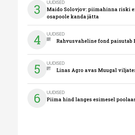
UUDISED
3
Maido Solovjov: piimahinna riski ei
osapoole kanda jätta
UUDISED
4
Rahvusvaheline fond paisutab B
UUDISED
5
Linas Agro avas Muugal viljate
UUDISED
6
Piima hind langes esimesel poolaast