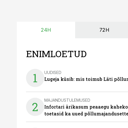
24H
72H
ENIMLOETUD
UUDISED
1
Lugeja küsib: mis toimub Läti põll
MAJANDUSTULEMUSED
2
Infortari ärikasum peaaegu kaheko
toetasid ka uued põllumajandusett