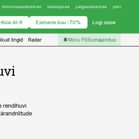
Iseteenindus
kinnisvarauudised.ee
kalastaja.ee
palgauudised.ee
personaliuudi
Telli Põllumajandus
Küsi AI-lt
Esimene kuu -70%
Logi sisse
ikud lingid
Radar
Minu Põllumajandus
uvi
 rendihuvi
pärandniitude