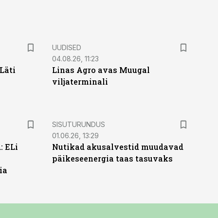
UUDISED
04.08.26, 11:23
Läti
Linas Agro avas Muugal
viljaterminali
ST
SISUTURUNDUS
01.06.26, 13:29
: ELi
Nutikad akusalvestid muudavad
päikeseenergia taas tasuvaks
ia