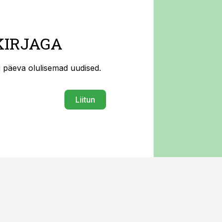
KIRJAGA
ti päeva olulisemad uudised.
Liitun