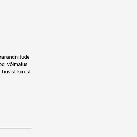
ärandniitude
odi võimalus
uvist kiiresti