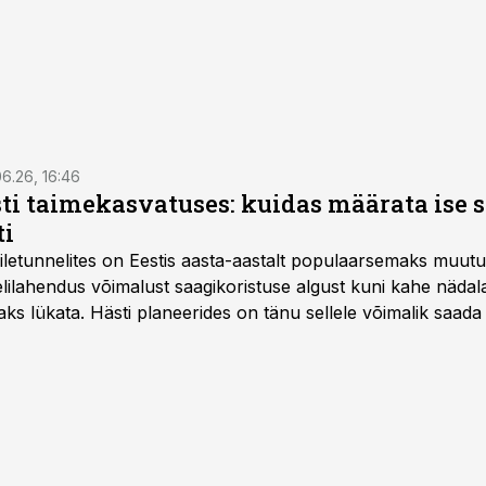
6.26, 16:46
ti taimekasvatuses: kuidas määrata ise 
ti
letunnelites on Eestis aasta-aastalt populaarsemaks muut
ilahendus võimalust saagikoristuse algust kuni kahe näda
aks lükata. Hästi planeerides on tänu sellele võimalik saada 