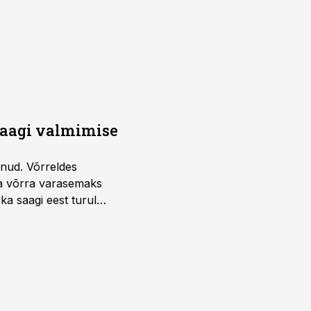
saagi valmimise
unud. Võrreldes
la võrra varasemaks
ka saagi eest turul