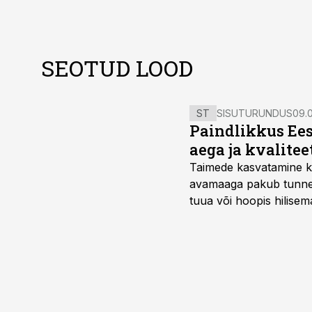
SEOTUD LOOD
ST
SISUTURUNDUS
09.0
Paindlikkus Ees
aega ja kvalitee
Taimede kasvatamine ki
avamaaga pakub tunnel
tuua või hoopis hilisem
kõrgemat hinda.