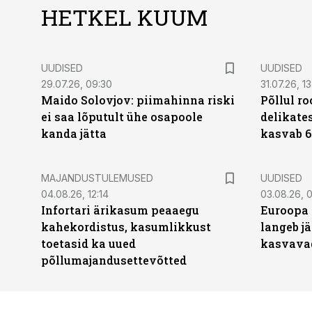
HETKEL KUUM
UUDISED
UUDISED
29.07.26, 09:30
31.07.26, 13
Maido Solovjov: piimahinna riski
Põllul r
ei saa lõputult ühe osapoole
delikates
kanda jätta
kasvab 6
MAJANDUSTULEMUSED
UUDISED
04.08.26, 12:14
03.08.26, 0
Infortari ärikasum peaaegu
Euroopa 
kahekordistus, kasumlikkust
langeb jä
toetasid ka uued
kasvava
põllumajandusettevõtted