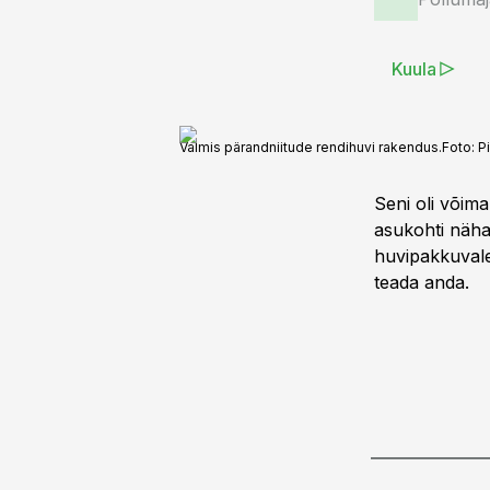
Kuula
Valmis pärandniitude rendihuvi rakendus.
Foto:
P
Seni oli võima
asukohti näha
huvipakkuvale
teada anda.