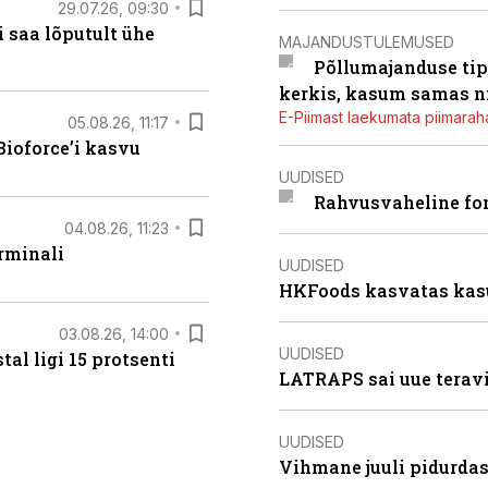
29.07.26, 09:30
 saa lõputult ühe
MAJANDUSTULEMUSED
Põllumajanduse tip
kerkis, kasum samas ni
E-Piimast laekumata piimaraha
05.08.26, 11:17
ioforce’i kasvu
UUDISED
Rahvusvaheline fon
04.08.26, 11:23
rminali
UUDISED
HKFoods kasvatas kas
03.08.26, 14:00
UUDISED
al ligi 15 protsenti
LATRAPS sai uue teravi
UUDISED
Vihmane juuli pidurdas