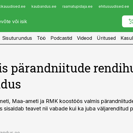
tikauudised.ee
kaubandus.ee
raamatupidaja.ee
ehitusuudised.ee
Infopank
Radar
Sisuturundus
Töö
Podcastid
Videod
Üritused
Kasul
s pärandniitude rendih
ndus
eti, Maa-ameti ja RMK koostöös valmis pärandniitude
s sisaldab teavet nii vabade kui ka juba väljarenditud 
jandus.ee