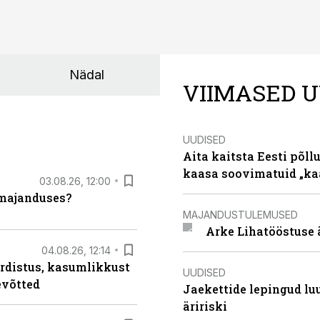
Nädal
VIIMASED U
UUDISED
Aita kaitsta Eesti põllu
kaasa soovimatuid „kaa
03.08.26, 12:00
umajanduses?
MAJANDUSTULEMUSED
Arke Lihatööstuse 
04.08.26, 12:14
rdistus, kasumlikkust
UUDISED
evõtted
Jaekettide lepingud luub
äririski