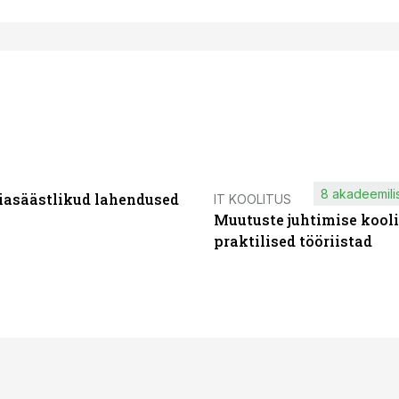
8 akadeemilis
iasäästlikud lahendused
IT KOOLITUS
Muutuste juhtimise kooli
praktilised tööriistad