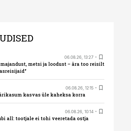
UDISED
06.08.26, 13:27
majandust, metsi ja loodust – ära too reisilt
sreisijaid“
06.08.26, 12:15
ärikasum kasvas üle kaheksa korra
06.08.26, 10:14
i all: tootjale ei tohi veeretada ostja