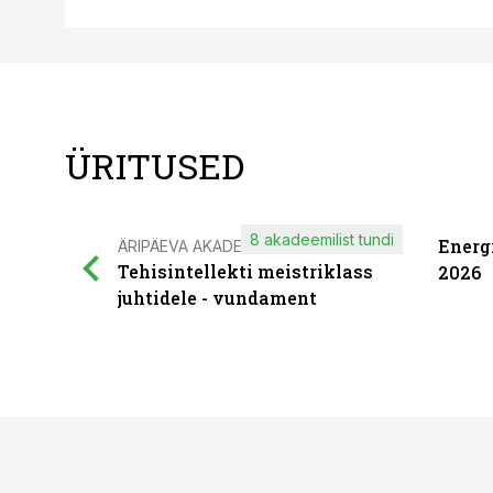
ÜRITUSED
8 akadeemilist tundi
Energ
ÄRIPÄEVA AKADEEMIA
Tehisintellekti meistriklass
2026
juhtidele - vundament