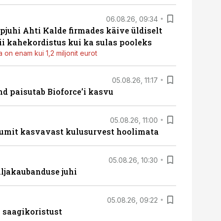
06.08.26, 09:34
pjuhi Ahti Kalde firmades käive üldiselt
i kahekordistus kui ka sulas pooleks
 on enam kui 1,2 miljonit eurot
05.08.26, 11:17
d paisutab Bioforce’i kasvu
05.08.26, 11:00
umit kasvavast kulusurvest hoolimata
05.08.26, 10:30
ljakaubanduse juhi
05.08.26, 09:22
 saagikoristust