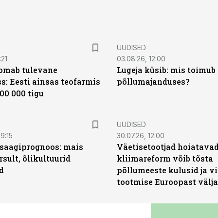
UUDISED
:21
03.08.26, 12:00
oomab tulevane
Lugeja küsib: mis toimub 
s: Eesti ainsas teofarmis
põllumajanduses?
00 000 tigu
UUDISED
9:15
30.07.26, 12:00
saagiprognoos: mais
Väetisetootjad hoiatavad
rsult, õlikultuurid
kliimareform võib tõsta
d
põllumeeste kulusid ja vi
tootmise Euroopast välja