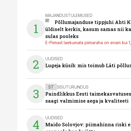
MAJANDUSTULEMUSED
Põllumajanduse tippjuhi Ahti K
1
üldiselt kerkis, kasum samas nii k
sulas pooleks
E-Piimast laekumata piimaraha on enam kui 1,2
UUDISED
2
Lugeja küsib: mis toimub Läti põll
ST
SISUTURUNDUS
3
Paindlikkus Eesti taimekasvatuses
saagi valmimise aega ja kvaliteeti
UUDISED
4
Maido Solovjov: piimahinna riski ei