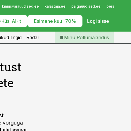
Iseteenindus
kinnisvarauudised.ee
kalastaja.ee
palgauudised.ee
personaliuudi
Telli Põllumajandus
Küsi AI-lt
Esimene kuu -70%
Logi sisse
ikud lingid
Radar
Minu Põllumajandus
tust
ete
st
te võrguga
l alal asuva