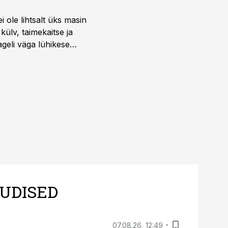
i ole lihtsalt üks masin
külv, taimekaitse ja
ageli väga lühikese
UDISED
07.08.26, 12:49