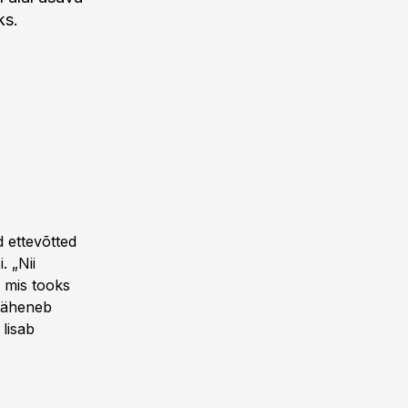
ks.
d ettevõtted
. „Nii
 mis tooks
 väheneb
 lisab