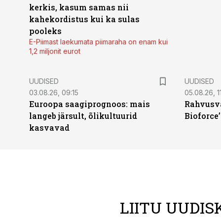
kerkis, kasum samas nii
kahekordistus kui ka sulas
pooleks
E-Piimast laekumata piimaraha on enam kui
1,2 miljonit eurot
UUDISED
UUDISED
03.08.26, 09:15
05.08.26, 11
Euroopa saagiprognoos: mais
Rahvusva
langeb järsult, õlikultuurid
Bioforce
kasvavad
LIITU UUDIS