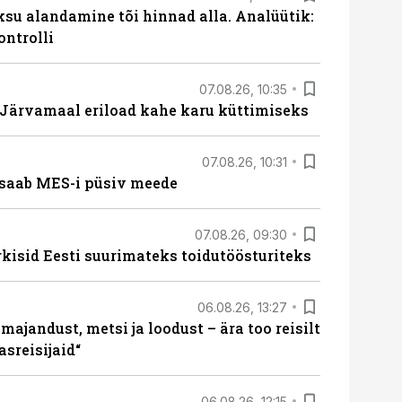
ksu alandamine tõi hinnad alla. Analüütik:
ontrolli
07.08.26, 10:35
ärvamaal eriload kahe karu küttimiseks
07.08.26, 10:31
saab MES-i püsiv meede
07.08.26, 09:30
rkisid Eesti suurimateks toidutöösturiteks
06.08.26, 13:27
majandust, metsi ja loodust – ära too reisilt
sreisijaid“
06.08.26, 12:15