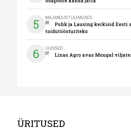
osapoole kanda jätta
MAJANDUSTULEMUSED
5
Puhk ja Lausing kerkisid Eesti
toidutöösturiteks
UUDISED
6
Linas Agro avas Muugal viljate
ÜRITUSED