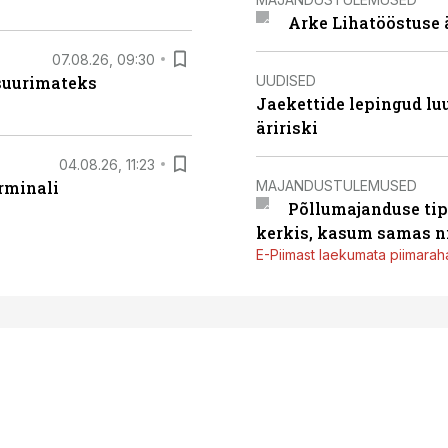
Arke Lihatööstuse 
07.08.26, 09:30
UUDISED
 suurimateks
Jaekettide lepingud luub
äririski
04.08.26, 11:23
MAJANDUSTULEMUSED
rminali
Põllumajanduse tip
kerkis, kasum samas ni
E-Piimast laekumata piimaraha