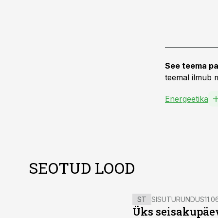
See teema pa
teemal ilmub m
Energeetika
SEOTUD LOOD
ST
SISUTURUNDUS
11.0
Üks seisakupäev