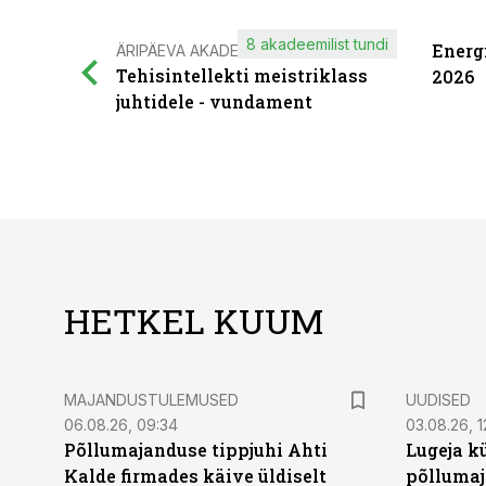
8 akadeemilist tundi
Energ
ÄRIPÄEVA AKADEEMIA
Tehisintellekti meistriklass
2026
juhtidele - vundament
HETKEL KUUM
MAJANDUSTULEMUSED
UUDISED
06.08.26, 09:34
03.08.26, 1
Põllumajanduse tippjuhi Ahti
Lugeja kü
Kalde firmades käive üldiselt
põllumaj