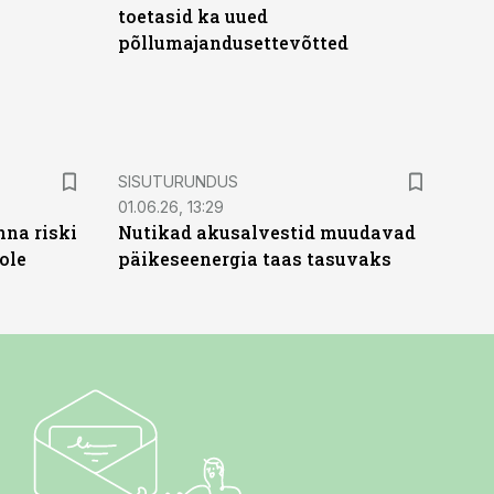
toetasid ka uued
põllumajandusettevõtted
ST
SISUTURUNDUS
01.06.26, 13:29
nna riski
Nutikad akusalvestid muudavad
ole
päikeseenergia taas tasuvaks