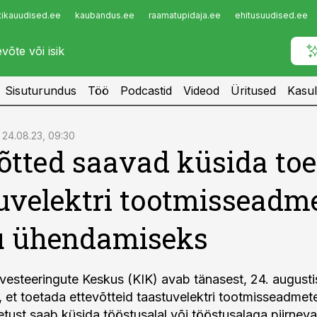
tikauudised.ee
kaubandus.ee
raamatupidaja.ee
ehitusuudised.ee
Infopank
Radar
Sisuturundus
Töö
Podcastid
Videod
Üritused
Kasul
24.08.23, 09:30
õtted saavad küsida toe
uvelektri tootmisseadm
u ühendamiseks
esteeringute Keskus (KIK) avab tänasest, 24. augusti
, et toetada ettevõtteid taastuvelektri tootmisseadme
oetust saab küsida tööstusalal või tööstusalaga piirneva