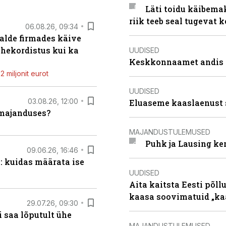
Läti toidu käibema
riik teeb seal tugevat k
06.08.26, 09:34
alde firmades käive
ahekordistus kui ka
UUDISED
Keskkonnaamet andis J
 miljonit eurot
UUDISED
03.08.26, 12:00
Eluaseme kaaslaenust 
umajanduses?
MAJANDUSTULEMUSED
Puhk ja Lausing ke
09.06.26, 16:46
: kuidas määrata ise
UUDISED
Aita kaitsta Eesti põllu
kaasa soovimatuid „kaa
29.07.26, 09:30
 saa lõputult ühe
MAJANDUSTULEMUSED