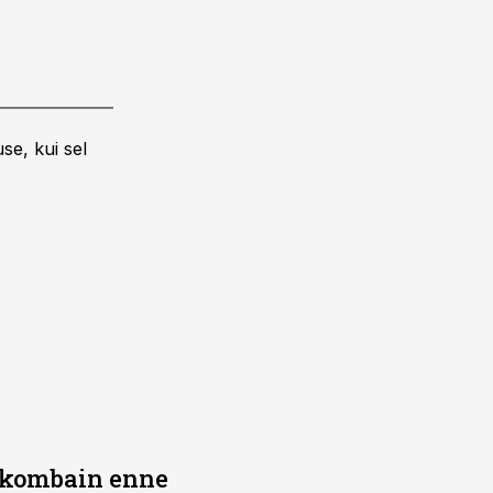
se, kui sel
b kombain enne