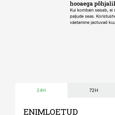
hooaega põhjali
Kui kombain seisab, ei 
paljude seas. Koristusho
väetamine jaotuvad kuud
ajavahemiku jooksul – 
24H
72H
ENIMLOETUD