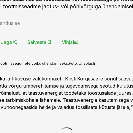
ri tootmisseadme jaotus- või põhivõrguga ühendamise
jandus.ee
Jaga
Salvesta
Vihja
ri tootmisseadmete võrku ühendamiseks.
Foto:
Unsplash
ka ja liikuvuse valdkonnajuhi Krisli Kõrgesaare sõnul saava
katta võrgu ümberehitamise ja tugevdamisega seotud kulutusi
imalust, et taastuvenergiat toodetaks tööstusalade juures,
se tarbimiskohale lähemale. Taastuvenergia kasutamisega
uhoonegaaside heide ja vajadus fossiilsete kütuste järele,“