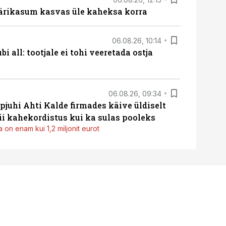
ärikasum kasvas üle kaheksa korra
06.08.26, 10:14
i all: tootjale ei tohi veeretada ostja
06.08.26, 09:34
pjuhi Ahti Kalde firmades käive üldiselt
i kahekordistus kui ka sulas pooleks
 on enam kui 1,2 miljonit eurot