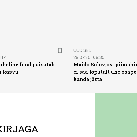
UUDISED
:17
29.07.26, 09:30
heline fond paisutab
Maido Solovjov: piimahi
’i kasvu
ei saa lõputult ühe osapo
kanda jätta
KIRJAGA