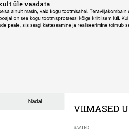
kult üle vaadata
seisa ainult masin, vaid kogu tootmisahel.
Teraviljakombain e
oajal on see kogu tootmisprotsessi kõige kriitilisem lüli. Kui 
e peale, siis saagi kättesaamine ja realiseerimine toimub s
kõigest 2-4 nädalaga.
Nädal
VIIMASED U
SAATED