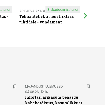
t tundi
8 akadeemilist tundi
ÄRIPÄEVA AKADEEMIA
IT KOOLIT
tus -
Tehisintellekti meistriklass
Muutuste
juhtidele - vundament
praktilis
MAJANDUSTULEMUSED
04.08.26, 12:14
Infortari ärikasum peaaegu
kahekordistus, kasumlikkust