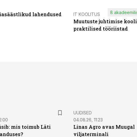
8 akadeemilis
iasäästlikud lahendused
IT KOOLITUS
Muutuste juhtimise kooli
praktilised tööriistad
UUDISED
2:00
04.08.26, 11:23
sib: mis toimub Läti
Linas Agro avas Muugal
anduses?
viljaterminali