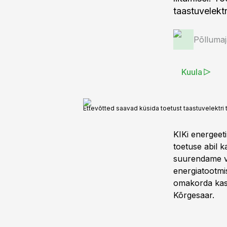
taastuvelekt
Põlluma
Kuula
Ettevõtted saavad küsida toetust taastuvelekt
KIKi energeeti
toetuse abil 
suurendame võ
energiatootmi
omakorda kasv
Kõrgesaar.