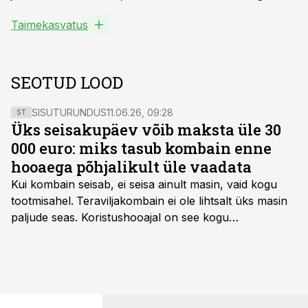
Taimekasvatus
SEOTUD LOOD
SISUTURUNDUS
11.06.26, 09:28
ST
Üks seisakupäev võib maksta üle 30
000 euro: miks tasub kombain enne
hooaega põhjalikult üle vaadata
Kui kombain seisab, ei seisa ainult masin, vaid kogu
tootmisahel.
Teraviljakombain ei ole lihtsalt üks masin
paljude seas. Koristushooajal on see kogu
tootmisprotsessi kõige kriitilisem lüli. Kui külv,
taimekaitse ja väetamine jaotuvad kuude peale, siis
saagi kättesaamine ja realiseerimine toimub sageli väga
lühikese ajavahemiku jooksul – kõigest 2-4 nädalaga.