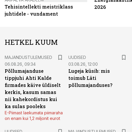
Tehisintellekti meistriklass
2026
juhtidele - vundament
HETKEL KUUM
MAJANDUSTULEMUSED
UUDISED
06.08.26, 09:34
03.08.26, 12:00
Põllumajanduse
Lugeja küsib: mis
tippjuhi Ahti Kalde
toimub Läti
firmades käive üldiselt
põllumajanduses?
kerkis, kasum samas
nii kahekordistus kui
ka sulas pooleks
E-Piimast laekumata piimaraha
on enam kui 1,2 miljonit eurot
UUDISED
MAJANDUSTULEMUSED