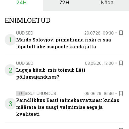
24H
72H
Nädal
ENIMLOETUD
UUDISED
29.07.26, 09:30
1
Maido Solovjov: piimahinna riski ei saa
lõputult ühe osapoole kanda jätta
UUDISED
03.08.26, 12:00
2
Lugeja küsib: mis toimub Läti
põllumajanduses?
SISUTURUNDUS
09.06.26, 16:46
ST
Paindlikkus Eesti taimekasvatuses: kuidas
3
määrata ise saagi valmimise aega ja
kvaliteeti