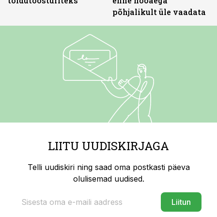
toidutöösturiteks
enne hooaega
põhjalikult üle vaadata
LIITU UUDISKIRJAGA
Telli uudiskiri ning saad oma postkasti päeva
olulisemad uudised.
Liitun