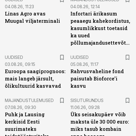
04.08.26, 11:23
04.08.26, 12:14
Linas Agro avas
Infortari ärikasum
Muugal viljaterminali
peaaegu kahekordistus,
kasumlikkust toetasid
ka uued
põllumajandusettevõtted
UUDISED
UUDISED
03.08.26, 09:15
05.08.26, 11:17
Euroopa saagiprognoos:
Rahvusvaheline fond
mais langeb järsult,
paisutab Bioforce’i
õlikultuurid kasvavad
kasvu
ST
MAJANDUSTULEMUSED
SISUTURUNDUS
07.08.26, 09:30
11.06.26, 09:28
Puhk ja Lausing
Üks seisakupäev võib
kerkisid Eesti
maksta üle 30 000 euro:
suurimateks
miks tasub kombain