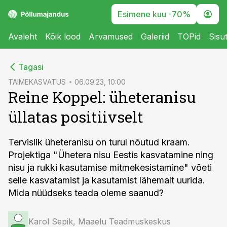
Esimene kuu -70%
Avaleht
Kõik lood
Arvamused
Galeriid
TOPid
Sisu
cebook
Tagasi
Twitter)
TAIMEKASVATUS
06.09.23, 10:00
Reine Koppel: üheteranisu
kedIn
üllatas positiivselt
ail
k
Tervislik üheteranisu on turul nõutud kraam.
Projektiga "Ühetera nisu Eestis kasvatamine ning
nisu ja rukki kasutamise mitmekesistamine" võeti
selle kasvatamist ja kasutamist lähemalt uurida.
Mida nüüdseks teada oleme saanud?
Karol Sepik, Maaelu Teadmuskeskus