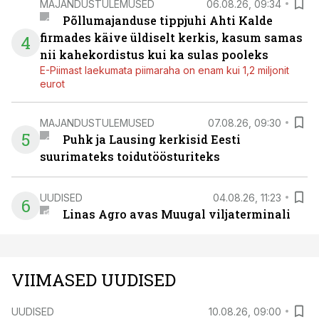
MAJANDUSTULEMUSED
06.08.26, 09:34
Põllumajanduse tippjuhi Ahti Kalde
firmades käive üldiselt kerkis, kasum samas
4
nii kahekordistus kui ka sulas pooleks
E-Piimast laekumata piimaraha on enam kui 1,2 miljonit
eurot
MAJANDUSTULEMUSED
07.08.26, 09:30
5
Puhk ja Lausing kerkisid Eesti
suurimateks toidutöösturiteks
UUDISED
04.08.26, 11:23
6
Linas Agro avas Muugal viljaterminali
VIIMASED UUDISED
UUDISED
10.08.26, 09:00