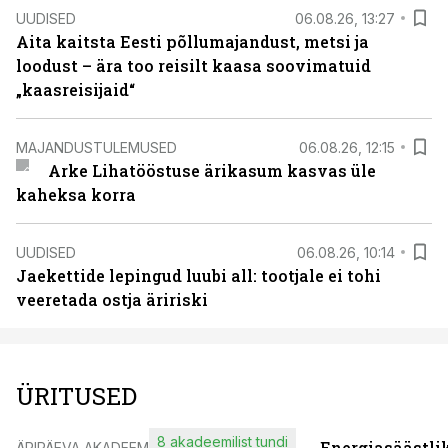
UUDISED
06.08.26, 13:27
Aita kaitsta Eesti põllumajandust, metsi ja
loodust – ära too reisilt kaasa soovimatuid
„kaasreisijaid“
MAJANDUSTULEMUSED
06.08.26, 12:15
Arke Lihatööstuse ärikasum kasvas üle
kaheksa korra
UUDISED
06.08.26, 10:14
Jaekettide lepingud luubi all: tootjale ei tohi
veeretada ostja äririski
ÜRITUSED
8 akadeemilist tundi
Energiasäästli
ÄRIPÄEVA AKADEEMIA