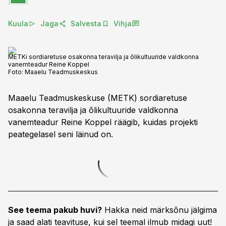
Kuula
Jaga
Salvesta
Vihja
METKi sordiaretuse osakonna teravilja ja õlikultuuride valdkonna
vanemteadur Reine Koppel
Foto:
Maaelu Teadmuskeskus
Maaelu Teadmuskeskuse (METK) sordiaretuse
osakonna teravilja ja õlikultuuride valdkonna
vanemteadur Reine Koppel räägib, kuidas projekti
peategelasel seni läinud on.
See teema pakub huvi?
Hakka neid märksõnu jälgima
ja saad alati teavituse, kui sel teemal ilmub midagi uut!