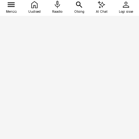
Menüü
Uudised
Raadio
Otsing
AI Chat
Logi sisse
Vana-Lõuna 39/1, 19094 Tallinn
(+372) 667 0111
pollumajandus@pollumajandus.ee
Telli
Reklaam
Firmast
Sisu kasutamisõigused
Ajakirjaniku
eetikakoodeks
Üldtingimused
Privaatsustingimused
Küpsiste poliitika
KKK
Eesti Meediaettevõtete
Eelistuste haldamine
Liit