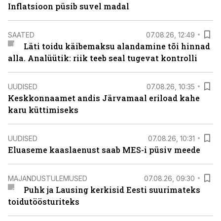
Inflatsioon püsib suvel madal
SAATED
07.08.26, 12:49
Läti toidu käibemaksu alandamine tõi hinnad
alla. Analüütik: riik teeb seal tugevat kontrolli
UUDISED
07.08.26, 10:35
Keskkonnaamet andis Järvamaal eriload kahe
karu küttimiseks
UUDISED
07.08.26, 10:31
Eluaseme kaaslaenust saab MES-i püsiv meede
MAJANDUSTULEMUSED
07.08.26, 09:30
Puhk ja Lausing kerkisid Eesti suurimateks
toidutöösturiteks