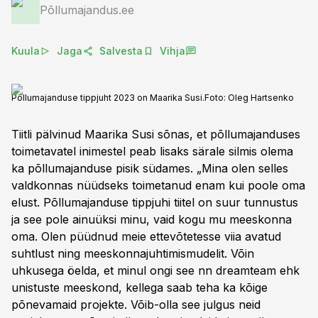
Põllumajandus.ee
Kuula
Jaga
Salvesta
Vihja
Põllumajanduse tippjuht 2023 on Maarika Susi.
Foto:
Oleg Hartsenko
Tiitli pälvinud Maarika Susi sõnas, et põllumajanduses
toimetavatel inimestel peab lisaks särale silmis olema
ka põllumajanduse pisik südames. „Mina olen selles
valdkonnas nüüdseks toimetanud enam kui poole oma
elust. Põllumajanduse tippjuhi tiitel on suur tunnustus
ja see pole ainuüksi minu, vaid kogu mu meeskonna
oma. Olen püüdnud meie ettevõtetesse viia avatud
suhtlust ning meeskonnajuhtimismudelit. Võin
uhkusega öelda, et minul ongi see nn dreamteam ehk
unistuste meeskond, kellega saab teha ka kõige
põnevamaid projekte. Võib-olla see julgus neid