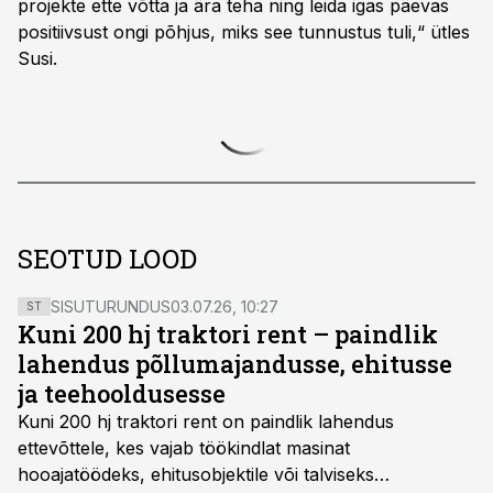
projekte ette võtta ja ära teha ning leida igas päevas
positiivsust ongi põhjus, miks see tunnustus tuli,“ ütles
Susi.
SEOTUD LOOD
SISUTURUNDUS
03.07.26, 10:27
ST
Kuni 200 hj traktori rent – paindlik
lahendus põllumajandusse, ehitusse
ja teehooldusesse
Kuni 200 hj traktori rent
on paindlik lahendus
ettevõttele, kes vajab töökindlat masinat
hooajatöödeks, ehitusobjektile või talviseks