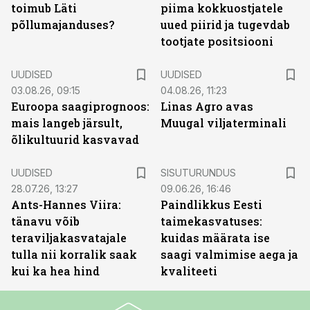
toimub Läti
piima kokkuostjatele
põllumajanduses?
uued piirid ja tugevdab
tootjate positsiooni
UUDISED
UUDISED
03.08.26, 09:15
04.08.26, 11:23
Euroopa saagiprognoos:
Linas Agro avas
mais langeb järsult,
Muugal viljaterminali
õlikultuurid kasvavad
ST
UUDISED
SISUTURUNDUS
28.07.26, 13:27
09.06.26, 16:46
Ants-Hannes Viira:
Paindlikkus Eesti
tänavu võib
taimekasvatuses:
teraviljakasvatajale
kuidas määrata ise
tulla nii korralik saak
saagi valmimise aega ja
kui ka hea hind
kvaliteeti