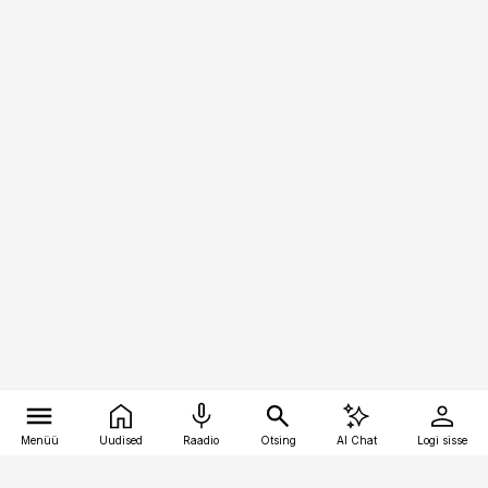
Menüü
Uudised
Raadio
Otsing
AI Chat
Logi sisse