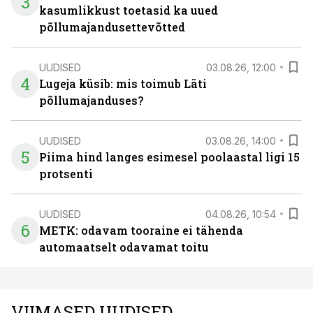
3
kasumlikkust toetasid ka uued
põllumajandusettevõtted
UUDISED
03.08.26, 12:00
4
Lugeja küsib: mis toimub Läti
põllumajanduses?
UUDISED
03.08.26, 14:00
5
Piima hind langes esimesel poolaastal ligi 15
protsenti
UUDISED
04.08.26, 10:54
6
METK: odavam tooraine ei tähenda
automaatselt odavamat toitu
VIIMASED UUDISED