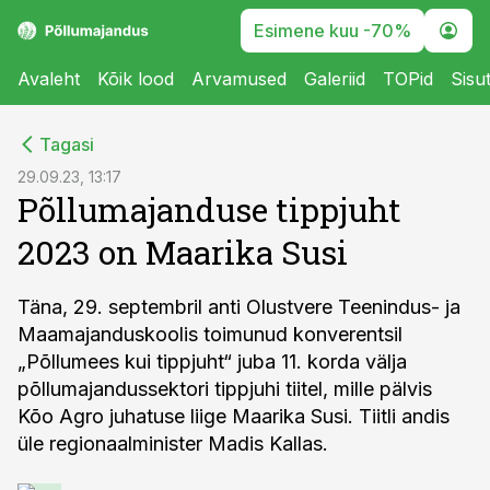
Esimene kuu -70%
Avaleht
Kõik lood
Arvamused
Galeriid
TOPid
Sisu
cebook
Tagasi
Twitter)
29.09.23, 13:17
Põllumajanduse tippjuht
kedIn
2023 on Maarika Susi
ail
k
Täna, 29. septembril anti Olustvere Teenindus- ja
Maamajanduskoolis toimunud konverentsil
„Põllumees kui tippjuht“ juba 11. korda välja
põllumajandussektori tippjuhi tiitel, mille pälvis
Kõo Agro juhatuse liige Maarika Susi. Tiitli andis
üle regionaalminister Madis Kallas.