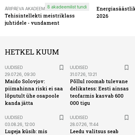
8 akadeemilist tundi
Energiasäästli
ÄRIPÄEVA AKADEEMIA
Tehisintellekti meistriklass
2026
juhtidele - vundament
HETKEL KUUM
UUDISED
UUDISED
29.07.26, 09:30
31.07.26, 13:21
Maido Solovjov:
Põllul roomab tulevane
piimahinna riski ei saa
delikatess: Eesti ainsas
lõputult ühe osapoole
teofarmis kasvab 600
kanda jätta
000 tigu
UUDISED
UUDISED
03.08.26, 12:00
28.07.26, 11:44
Lugeja küsib: mis
Leedu valitsus seab