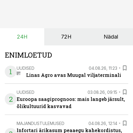
lumetõrjeks. Renditraktor kuni 200 hj aitab katta
hooajalisi töötippe, ootamatuid lisatöid või asendada
ajutiselt rivist välja langenud tehnikat, ja seda ilma suuri
investeeringuid tegemata. Baltic Agro masinarent tagab
vajaliku traktori ja lisavarustuse just siis, kui töömaht
24H
72H
Nädal
on suurim ning iga töötund on oluline.
ENIMLOETUD
UUDISED
04.08.26, 11:23
1
Linas Agro avas Muugal viljaterminali
UUDISED
03.08.26, 09:15
2
Euroopa saagiprognoos: mais langeb järsult,
õlikultuurid kasvavad
MAJANDUSTULEMUSED
04.08.26, 12:14
Infortari ärikasum peaaegu kahekordistus,