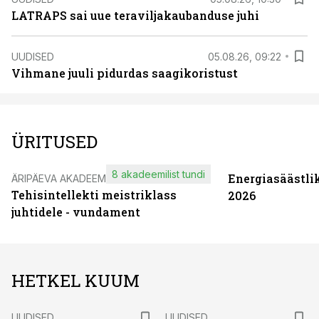
LATRAPS sai uue teraviljakaubanduse juhi
UUDISED
05.08.26, 09:22
Vihmane juuli pidurdas saagikoristust
ÜRITUSED
8 akadeemilist tundi
Energiasäästli
ÄRIPÄEVA AKADEEMIA
Tehisintellekti meistriklass
2026
juhtidele - vundament
HETKEL KUUM
UUDISED
UUDISED