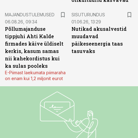
ST
MAJANDUSTULEMUSED
SISUTURUNDUS
06.08.26, 09:34
01.06.26, 13:29
Põllumajanduse
Nutikad akusalvestid
tippjuhi Ahti Kalde
muudavad
firmades käive üldiselt
päikeseenergia taas
kerkis, kasum samas
tasuvaks
nii kahekordistus kui
ka sulas pooleks
E-Piimast laekumata piimaraha
on enam kui 1,2 miljonit eurot