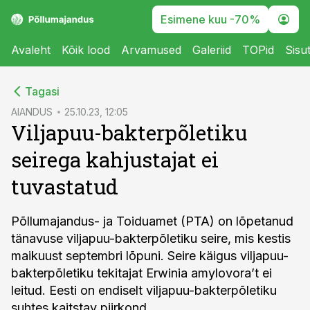
Esimene kuu -70%
Avaleht
Kõik lood
Arvamused
Galeriid
TOPid
Sisu
cebook
Tagasi
Twitter)
AIANDUS
25.10.23, 12:05
Viljapuu-bakterpõletiku
kedIn
seirega kahjustajat ei
ail
tuvastatud
k
Põllumajandus- ja Toiduamet (PTA) on lõpetanud
tänavuse viljapuu-bakterpõletiku seire, mis kestis
maikuust septembri lõpuni. Seire käigus viljapuu-
bakterpõletiku tekitajat Erwinia amylovora’t ei
leitud. Eesti on endiselt viljapuu-bakterpõletiku
suhtes kaitstav piirkond.