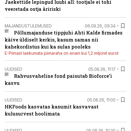
Jaekettide lepingud luubi all: tootjale ei tohi
veeretada ostja äririski
MAJANDUSTULEMUSED
06.08.26, 09:34
Põllumajanduse tippjuhi Ahti Kalde firmades
käive üldiselt kerkis, kasum samas nii
kahekordistus kui ka sulas pooleks
E-Piimast laekumata piimaraha on enam kui 1,2 miljonit eurot
UUDISED
05.08.26, 11:17
Rahvusvaheline fond paisutab Bioforce’i
kasvu
UUDISED
05.08.26, 11:00
HKFoods kasvatas kasumit kasvavast
kulusurvest hoolimata
UUDISED
05.08.26, 10:30