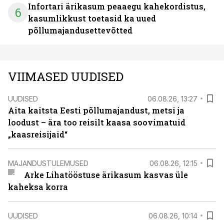
Infortari ärikasum peaaegu kahekordistus,
6
kasumlikkust toetasid ka uued
põllumajandusettevõtted
VIIMASED UUDISED
UUDISED
06.08.26, 13:27
Aita kaitsta Eesti põllumajandust, metsi ja
loodust – ära too reisilt kaasa soovimatuid
„kaasreisijaid“
MAJANDUSTULEMUSED
06.08.26, 12:15
Arke Lihatööstuse ärikasum kasvas üle
kaheksa korra
UUDISED
06.08.26, 10:14