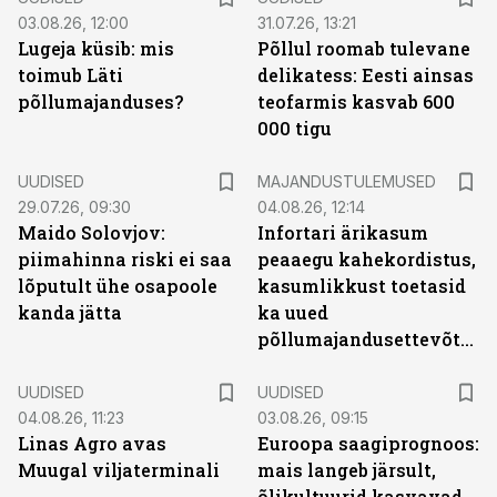
03.08.26, 12:00
31.07.26, 13:21
Lugeja küsib: mis
Põllul roomab tulevane
toimub Läti
delikatess: Eesti ainsas
põllumajanduses?
teofarmis kasvab 600
000 tigu
UUDISED
MAJANDUSTULEMUSED
29.07.26, 09:30
04.08.26, 12:14
Maido Solovjov:
Infortari ärikasum
piimahinna riski ei saa
peaaegu kahekordistus,
lõputult ühe osapoole
kasumlikkust toetasid
kanda jätta
ka uued
põllumajandusettevõtted
UUDISED
UUDISED
04.08.26, 11:23
03.08.26, 09:15
Linas Agro avas
Euroopa saagiprognoos:
Muugal viljaterminali
mais langeb järsult,
õlikultuurid kasvavad