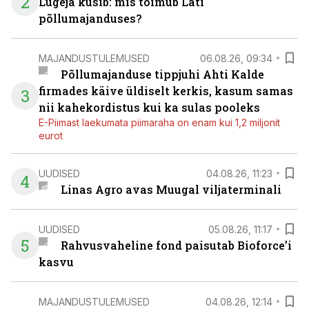
2
Lugeja küsib: mis toimub Läti
põllumajanduses?
MAJANDUSTULEMUSED
06.08.26, 09:34
Põllumajanduse tippjuhi Ahti Kalde
firmades käive üldiselt kerkis, kasum samas
3
nii kahekordistus kui ka sulas pooleks
E-Piimast laekumata piimaraha on enam kui 1,2 miljonit
eurot
UUDISED
04.08.26, 11:23
4
Linas Agro avas Muugal viljaterminali
UUDISED
05.08.26, 11:17
5
Rahvusvaheline fond paisutab Bioforce’i
kasvu
MAJANDUSTULEMUSED
04.08.26, 12:14