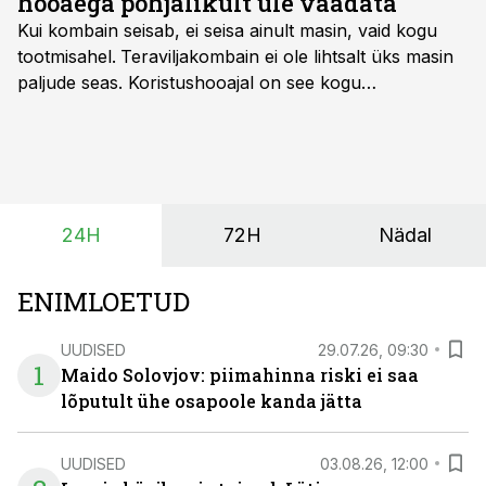
hooaega põhjalikult üle vaadata
Kui kombain seisab, ei seisa ainult masin, vaid kogu
tootmisahel.
Teraviljakombain ei ole lihtsalt üks masin
paljude seas. Koristushooajal on see kogu
tootmisprotsessi kõige kriitilisem lüli. Kui külv,
taimekaitse ja väetamine jaotuvad kuude peale, siis
saagi kättesaamine ja realiseerimine toimub sageli väga
lühikese ajavahemiku jooksul – kõigest 2-4 nädalaga.
24H
72H
Nädal
ENIMLOETUD
UUDISED
29.07.26, 09:30
1
Maido Solovjov: piimahinna riski ei saa
lõputult ühe osapoole kanda jätta
UUDISED
03.08.26, 12:00