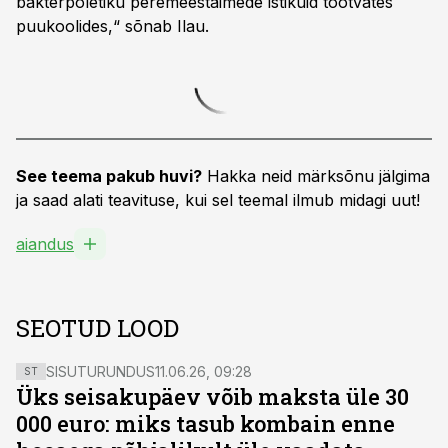
bakterpõletiku peremeestaimede istikuid tootvates
puukoolides,“ sõnab Ilau.
See teema pakub huvi?
Hakka neid märksõnu jälgima
ja saad alati teavituse, kui sel teemal ilmub midagi uut!
aiandus
SEOTUD LOOD
SISUTURUNDUS
11.06.26, 09:28
ST
Üks seisakupäev võib maksta üle 30
000 euro: miks tasub kombain enne