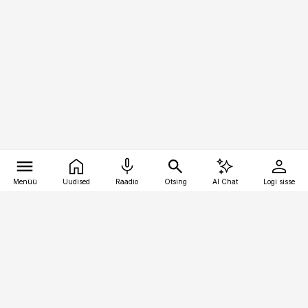
Menüü
Uudised
Raadio
Otsing
AI Chat
Logi sisse
Vana-Lõuna 39/1, 19094 Tallinn
(+372) 667 0111
pollumajandus@pollumajandus.ee