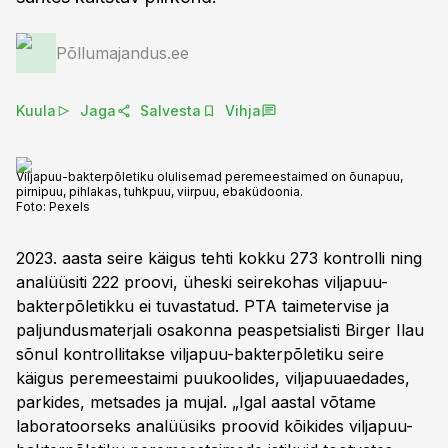
Põllumajandus.ee
Kuula
Jaga
Salvesta
Vihja
Viljapuu-bakterpõletiku olulisemad peremeestaimed on õunapuu,
pirnipuu, pihlakas, tuhkpuu, viirpuu, ebaküdoonia.
Foto:
Pexels
2023. aasta seire käigus tehti kokku 273 kontrolli ning
analüüsiti 222 proovi, üheski seirekohas viljapuu-
bakterpõletikku ei tuvastatud. PTA taimetervise ja
paljundusmaterjali osakonna peaspetsialisti Birger Ilau
sõnul kontrollitakse viljapuu-bakterpõletiku seire
käigus peremeestaimi puukoolides, viljapuuaedades,
parkides, metsades ja mujal. „Igal aastal võtame
laboratoorseks analüüsiks proovid kõikides viljapuu-