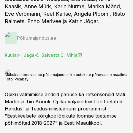
Kaasik, Anne Mürk, Karin Nurme, Marika Mänd,
Eve Veromann, Reet Karise, Angela Ploomi, Risto
Raimets, Enno Merivee ja Katrin Jõgar.
Põllumajandus.ee
Kuula
Jaga
Salvesta
Vihja
Mahukas teos vaatab põllumajanduslike putukate põnevasse maailma.
Foto:
Pixabay
Õpiku valmimisse andsid panuse ka retsensendid Mati
Martin ja Tiiu Annuk. Õpiku väljaandmist on toetatud
Haridus- ja Teadusministeeriumi programmist
"Eestikeelsete kõrgkooliõpikute loomise toetamise
põhimõtted 2018-2027" ja Eesti Maaülikool.