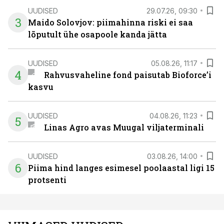
UUDISED
29.07.26, 09:30
3
Maido Solovjov: piimahinna riski ei saa
lõputult ühe osapoole kanda jätta
UUDISED
05.08.26, 11:17
4
Rahvusvaheline fond paisutab Bioforce’i
kasvu
UUDISED
04.08.26, 11:23
5
Linas Agro avas Muugal viljaterminali
UUDISED
03.08.26, 14:00
6
Piima hind langes esimesel poolaastal ligi 15
protsenti