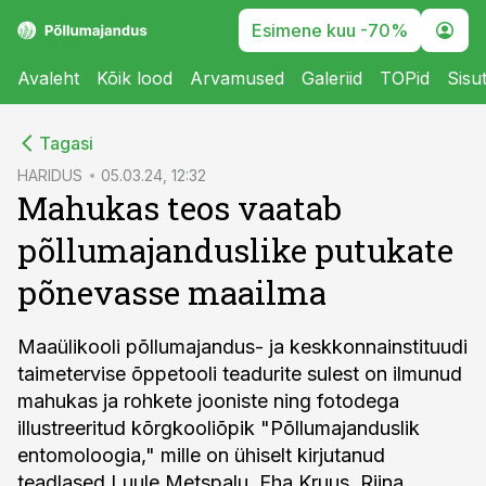
Esimene kuu -70%
Avaleht
Kõik lood
Arvamused
Galeriid
TOPid
Sisu
cebook
Tagasi
Twitter)
HARIDUS
05.03.24, 12:32
Mahukas teos vaatab
kedIn
põllumajanduslike putukate
ail
põnevasse maailma
k
Maaülikooli põllumajandus- ja keskkonnainstituudi
taimetervise õppetooli teadurite sulest on ilmunud
mahukas ja rohkete jooniste ning fotodega
illustreeritud kõrgkooliõpik "Põllumajanduslik
entomoloogia," mille on ühiselt kirjutanud
teadlased Luule Metspalu, Eha Kruus, Riina