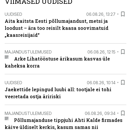
VIIMASED UUDISED
UUDISED
06.08.26, 13:27
Aita kaitsta Eesti põllumajandust, metsi ja
loodust – ära too reisilt kaasa soovimatuid
„kaasreisijaid“
MAJANDUSTULEMUSED
06.08.26, 12:15
Arke Lihatööstuse ärikasum kasvas üle
kaheksa korra
UUDISED
06.08.26, 10:14
Jaekettide lepingud luubi all: tootjale ei tohi
veeretada ostja äririski
MAJANDUSTULEMUSED
06.08.26, 09:34
Põllumajanduse tippjuhi Ahti Kalde firmades
käive üldiselt kerkis, kasum samas nii