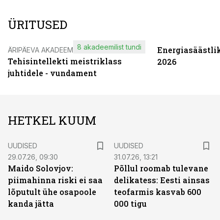
ÜRITUSED
8 akadeemilist tundi
Energiasäästli
ÄRIPÄEVA AKADEEMIA
Tehisintellekti meistriklass
2026
juhtidele - vundament
HETKEL KUUM
UUDISED
UUDISED
29.07.26, 09:30
31.07.26, 13:21
Maido Solovjov:
Põllul roomab tulevane
piimahinna riski ei saa
delikatess: Eesti ainsas
lõputult ühe osapoole
teofarmis kasvab 600
kanda jätta
000 tigu