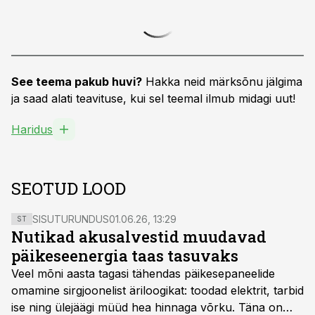
See teema pakub huvi?
Hakka neid märksõnu jälgima
ja saad alati teavituse, kui sel teemal ilmub midagi uut!
Haridus
SEOTUD LOOD
SISUTURUNDUS
01.06.26, 13:29
ST
Nutikad akusalvestid muudavad
päikeseenergia taas tasuvaks
Veel mõni aasta tagasi tähendas päikesepaneelide
omamine sirgjoonelist äriloogikat: toodad elektrit, tarbid
ise ning ülejäägi müüd hea hinnaga võrku. Täna on