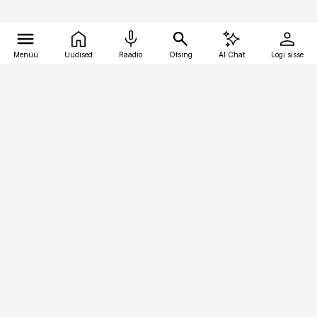
Menüü
Uudised
Raadio
Otsing
AI Chat
Logi sisse
Vana-Lõuna 39/1, 19094 Tallinn
(+372) 667 0111
pollumajandus@pollumajandus.ee
Telli
Reklaam
Firmast
Sisu kasutamisõigused
Ajakirjaniku
eetikakoodeks
Üldtingimused
Privaatsustingimused
Küpsiste poliitika
KKK