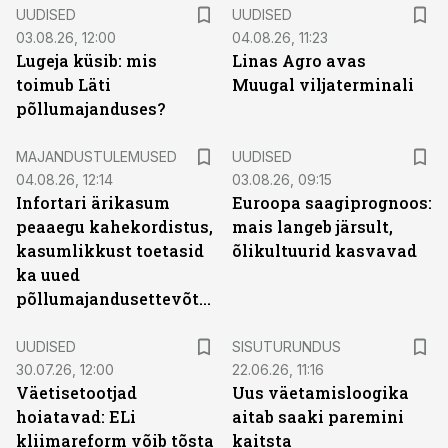
UUDISED
UUDISED
03.08.26, 12:00
04.08.26, 11:23
Lugeja küsib: mis
Linas Agro avas
toimub Läti
Muugal viljaterminali
põllumajanduses?
MAJANDUSTULEMUSED
UUDISED
04.08.26, 12:14
03.08.26, 09:15
Infortari ärikasum
Euroopa saagiprognoos:
peaaegu kahekordistus,
mais langeb järsult,
kasumlikkust toetasid
õlikultuurid kasvavad
ka uued
põllumajandusettevõtted
ST
UUDISED
SISUTURUNDUS
30.07.26, 12:00
22.06.26, 11:16
Väetisetootjad
Uus väetamisloogika
hoiatavad: ELi
aitab saaki paremini
kliimareform võib tõsta
kaitsta