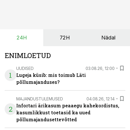
olukord energiaturul muutunud. Taastuvenergia
tootmisvõimsusi on lisandunud omajagu ning
päikeselistel tundidel tekib võrku suur ületootmine, mis
surub börsihinna madalaks või isegi negatiivseks.
Seetõttu on akusalvestid muutumas nii ehitus- kui ka
24H
72H
Nädal
põllumajandusettevõtete jaoks üheks olulisemaks
investeeringuks energialahendustes.
ENIMLOETUD
UUDISED
03.08.26, 12:00
1
Lugeja küsib: mis toimub Läti
põllumajanduses?
MAJANDUSTULEMUSED
04.08.26, 12:14
Infortari ärikasum peaaegu kahekordistus,
2
kasumlikkust toetasid ka uued
põllumajandusettevõtted