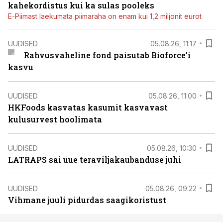
kahekordistus kui ka sulas pooleks
E-Piimast laekumata piimaraha on enam kui 1,2 miljonit eurot
UUDISED
05.08.26, 11:17
Rahvusvaheline fond paisutab Bioforce’i
kasvu
UUDISED
05.08.26, 11:00
HKFoods kasvatas kasumit kasvavast
kulusurvest hoolimata
UUDISED
05.08.26, 10:30
LATRAPS sai uue teraviljakaubanduse juhi
UUDISED
05.08.26, 09:22
Vihmane juuli pidurdas saagikoristust