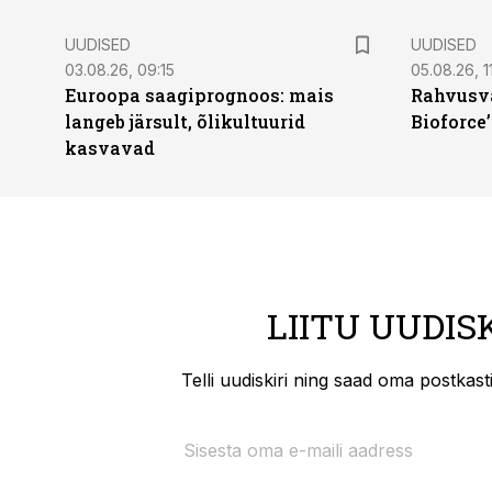
UUDISED
UUDISED
03.08.26, 09:15
05.08.26, 11
Euroopa saagiprognoos: mais
Rahvusva
langeb järsult, õlikultuurid
Bioforce
kasvavad
LIITU UUDIS
Telli uudiskiri ning saad oma postkas