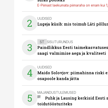
E-Piimast laekumata piimaraha on enam kui 1,2
UUDISED
2
Lugeja küsib: mis toimub Läti põll
ST
SISUTURUNDUS
3
Paindlikkus Eesti taimekasvatuses
saagi valmimise aega ja kvaliteeti
UUDISED
4
Maido Solovjov: piimahinna riski ei
osapoole kanda jätta
MAJANDUSTULEMUSED
5
Puhk ja Lausing kerkisid Eesti
toidutöösturiteks