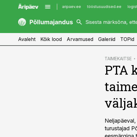
aripaev.ee
tööstusuudised.ee
logis
kaubandus.ee
imelineajalugu.ee
kinnisvarauudised.ee
imelineteadus.ee
Avaleht
Kõik lood
Arvamused
Galeriid
TOPid
cebook
TAIMEKAITSE
PTA k
Twitter)
kedIn
taime
ail
välja
k
Neljapäeval,
turustajad P
eesmärgiga 