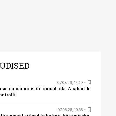
UDISED
07.08.26, 12:49
ksu alandamine tõi hinnad alla. Analüütik:
ontrolli
07.08.26, 10:35
ärvamaal eriload kahe karu küttimiseks