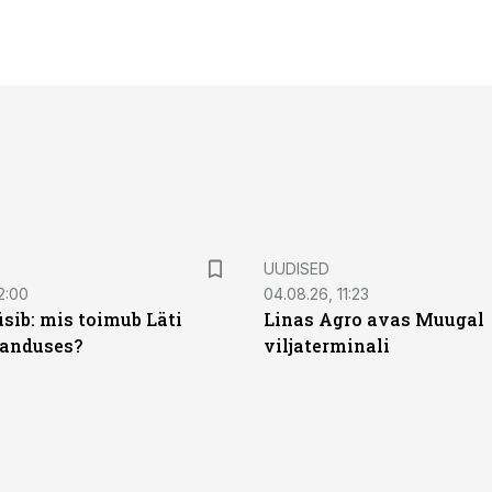
UUDISED
2:00
04.08.26, 11:23
sib: mis toimub Läti
Linas Agro avas Muugal
anduses?
viljaterminali