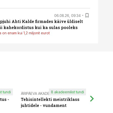
06.08.26, 09:34
pjuhi Ahti Kalde firmades käive üldiselt
i kahekordistus kui ka sulas pooleks
 on enam kui 1,2 miljonit eurot
t tundi
8 akadeemilist tundi
ÄRIPÄEVA AKADEEMIA
IT KOOLIT
tus -
Tehisintellekti meistriklass
Muutuste
juhtidele - vundament
praktilis