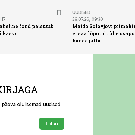
UUDISED
:17
29.07.26, 09:30
heline fond paisutab
Maido Solovjov: piimahi
’i kasvu
ei saa lõputult ühe osapo
kanda jätta
KIRJAGA
ti päeva olulisemad uudised.
Liitun