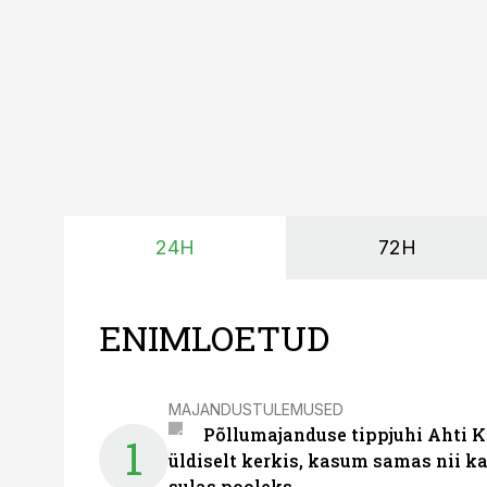
24H
72H
ENIMLOETUD
MAJANDUSTULEMUSED
Põllumajanduse tippjuhi Ahti K
1
üldiselt kerkis, kasum samas nii k
sulas pooleks