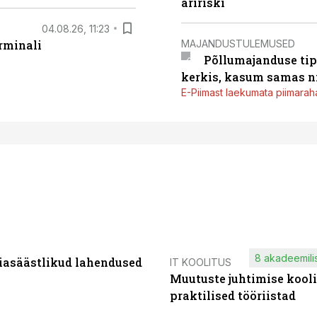
äririski
04.08.26, 11:23
MAJANDUSTULEMUSED
rminali
Põllumajanduse tip
kerkis, kasum samas ni
E-Piimast laekumata piimaraha
8 akadeemilis
iasäästlikud lahendused
IT KOOLITUS
Muutuste juhtimise kooli
praktilised tööriistad