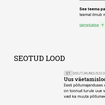
See teema pa
teemal ilmub m
taimekaitse
SEOTUD LOOD
ST
SISUTURUNDUS
22.0
Uus väetamisloo
Eesti põllumajanduses 
on toonud turule uue v
vaid ka muuta põllumees