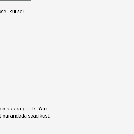
se, kui sel
uma suuna poole. Yara
t parandada saagikust,