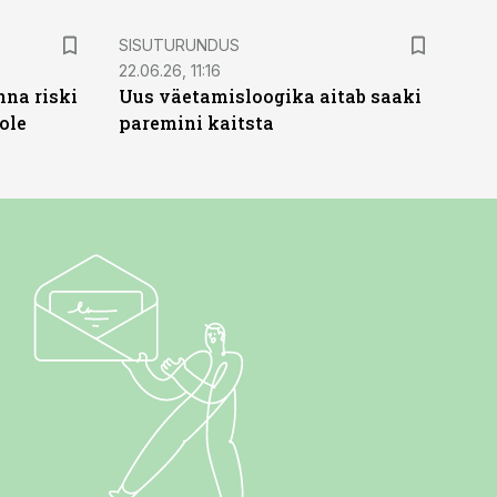
ST
SISUTURUNDUS
22.06.26, 11:16
nna riski
Uus väetamisloogika aitab saaki
ole
paremini kaitsta