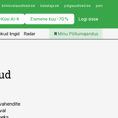
Iseteenindus
kinnisvarauudised.ee
kalastaja.ee
palgauudised.ee
personaliuudi
Telli Põllumajandus
Küsi AI-lt
Esimene kuu -70%
Logi sisse
ikud lingid
Radar
Minu Põllumajandus
tud
evahendite
val
seks.