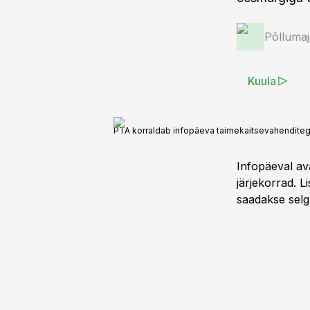
Põlluma
Kuula
PTA korraldab infopäeva taimekaitsevahenditega
Infopäeval av
järjekorrad. L
saadakse selgu