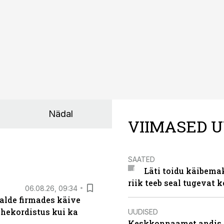
Nädal
VIIMASED U
SAATED
Läti toidu käibema
riik teeb seal tugevat k
06.08.26, 09:34
alde firmades käive
ahekordistus kui ka
UUDISED
Keskkonnaamet andis J