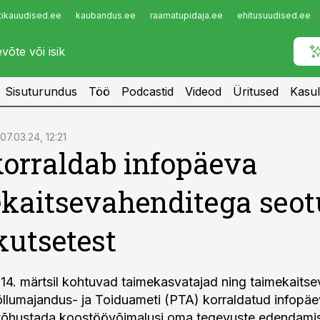
tikauudised.ee
kaubandus.ee
raamatupidaja.ee
ehitusuudised.ee
Infopank
Radar
Sisuturundus
Töö
Podcastid
Videod
Üritused
Kasul
07.03.24, 12:21
orraldab infopäeva
kaitsevahenditega seo
kutsetest
 14. märtsil kohtuvad taimekasvatajad ning taimekaits
õllumajandus- ja Toiduameti (PTA) korraldatud infopäe
tõhustada koostöövõimalusi oma tegevuste edendami