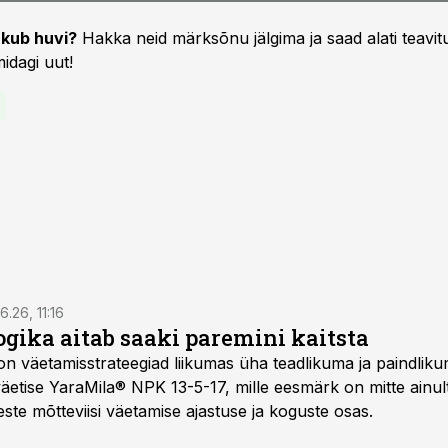
kub huvi?
Hakka neid märksõnu jälgima ja saad alati teavitu
idagi uut!
6.26, 11:16
gika aitab saaki paremini kaitsta
on väetamisstrateegiad liikumas üha teadlikuma ja paindlik
äetise YaraMila® NPK 13-5-17, mille eesmärk on mitte ainul
te mõtteviisi väetamise ajastuse ja koguste osas.