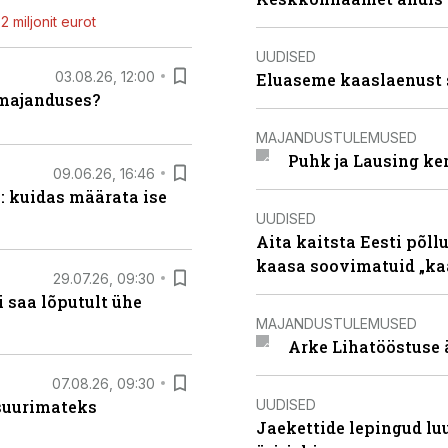
 miljonit eurot
UUDISED
03.08.26, 12:00
Eluaseme kaaslaenust 
umajanduses?
MAJANDUSTULEMUSED
Puhk ja Lausing ke
09.06.26, 16:46
: kuidas määrata ise
UUDISED
Aita kaitsta Eesti põllu
kaasa soovimatuid „kaa
29.07.26, 09:30
 saa lõputult ühe
MAJANDUSTULEMUSED
Arke Lihatööstuse 
07.08.26, 09:30
UUDISED
 suurimateks
Jaekettide lepingud luub