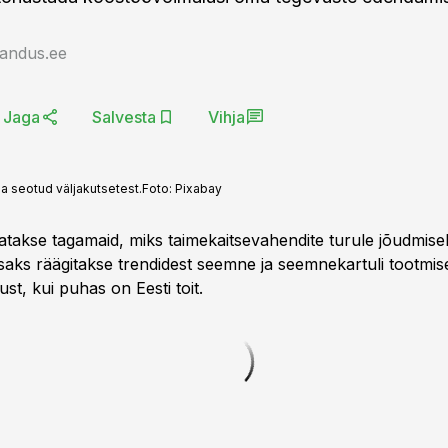
jandus.ee
Jaga
Salvesta
Vihja
 seotud väljakutsetest.
Foto:
Pixabay
atakse tagamaid, miks taimekaitsevahendite turule jõudmise
isaks räägitakse trendidest seemne ja seemnekartuli tootmis
st, kui puhas on Eesti toit.