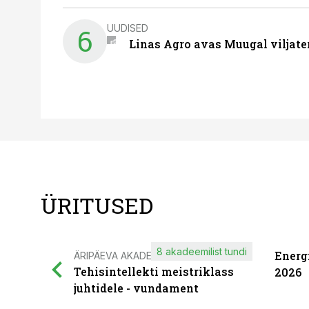
UUDISED
6
Linas Agro avas Muugal viljate
ÜRITUSED
8 akadeemilist tundi
Energ
ÄRIPÄEVA AKADEEMIA
Tehisintellekti meistriklass
2026
juhtidele - vundament