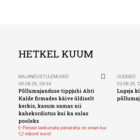
HETKEL KUUM
MAJANDUSTULEMUSED
UUDISED
06.08.26, 09:34
03.08.26, 1
Põllumajanduse tippjuhi Ahti
Lugeja kü
Kalde firmades käive üldiselt
põllumaj
kerkis, kasum samas nii
kahekordistus kui ka sulas
pooleks
E-Piimast laekumata piimaraha on enam kui
1,2 miljonit eurot