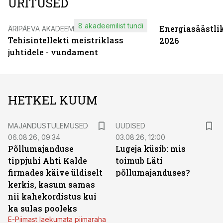
ÜRITUSED
8 akadeemilist tundi
Energiasäästli
ÄRIPÄEVA AKADEEMIA
Tehisintellekti meistriklass
2026
juhtidele - vundament
HETKEL KUUM
MAJANDUSTULEMUSED
UUDISED
06.08.26, 09:34
03.08.26, 12:00
Põllumajanduse
Lugeja küsib: mis
tippjuhi Ahti Kalde
toimub Läti
firmades käive üldiselt
põllumajanduses?
kerkis, kasum samas
nii kahekordistus kui
ka sulas pooleks
E-Piimast laekumata piimaraha