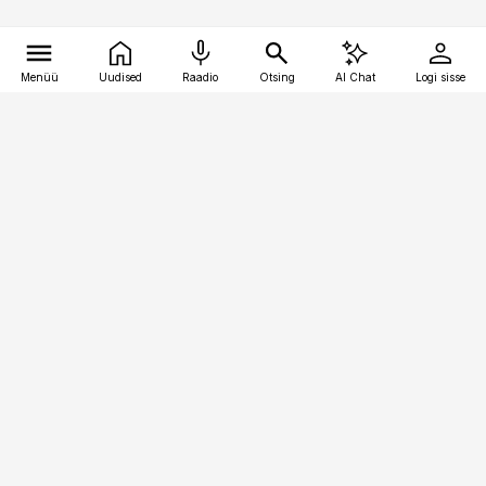
Menüü
Uudised
Raadio
Otsing
AI Chat
Logi sisse
Vana-Lõuna 39/1, 19094 Tallinn
(+372) 667 0111
pollumajandus@pollumajandus.ee
Telli
Reklaam
Firmast
Sisu kasutamisõigused
Ajakirjaniku
eetikakoodeks
Üldtingimused
Privaatsustingimused
Küpsiste poliitika
KKK