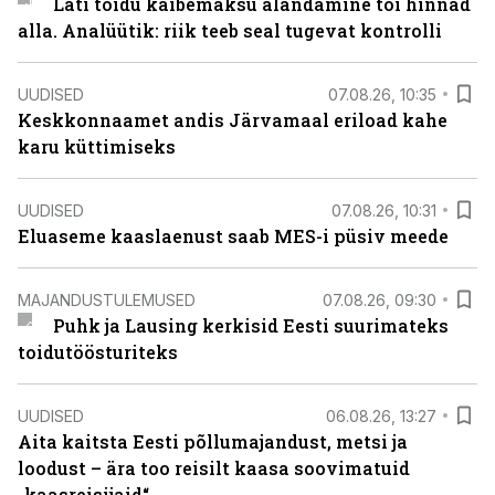
Läti toidu käibemaksu alandamine tõi hinnad
alla. Analüütik: riik teeb seal tugevat kontrolli
UUDISED
07.08.26, 10:35
Keskkonnaamet andis Järvamaal eriload kahe
karu küttimiseks
UUDISED
07.08.26, 10:31
Eluaseme kaaslaenust saab MES-i püsiv meede
MAJANDUSTULEMUSED
07.08.26, 09:30
Puhk ja Lausing kerkisid Eesti suurimateks
toidutöösturiteks
UUDISED
06.08.26, 13:27
Aita kaitsta Eesti põllumajandust, metsi ja
loodust – ära too reisilt kaasa soovimatuid
„kaasreisijaid“