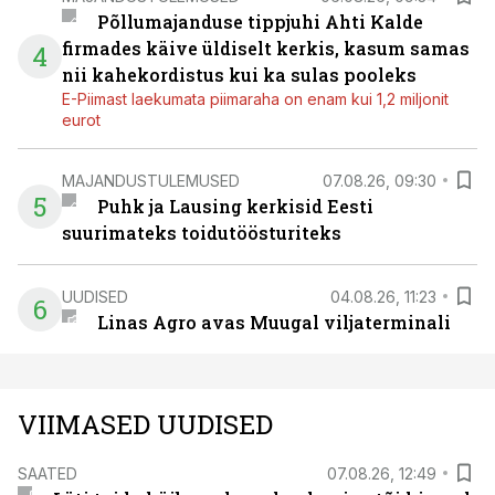
Põllumajanduse tippjuhi Ahti Kalde
firmades käive üldiselt kerkis, kasum samas
4
nii kahekordistus kui ka sulas pooleks
E-Piimast laekumata piimaraha on enam kui 1,2 miljonit
eurot
MAJANDUSTULEMUSED
07.08.26, 09:30
5
Puhk ja Lausing kerkisid Eesti
suurimateks toidutöösturiteks
UUDISED
04.08.26, 11:23
6
Linas Agro avas Muugal viljaterminali
VIIMASED UUDISED
SAATED
07.08.26, 12:49