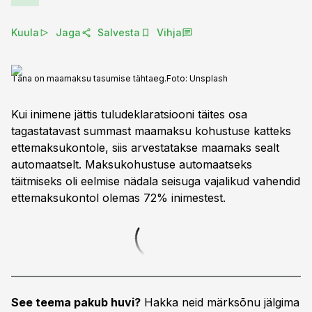
Kuula
Jaga
Salvesta
Vihja
Täna on maamaksu tasumise tähtaeg.
Foto:
Unsplash
Kui inimene jättis tuludeklaratsiooni täites osa
tagastatavast summast maamaksu kohustuse katteks
ettemaksukontole, siis arvestatakse maamaks sealt
automaatselt. Maksukohustuse automaatseks
täitmiseks oli eelmise nädala seisuga vajalikud vahendid
ettemaksukontol olemas 72% inimestest.
See teema pakub huvi?
Hakka neid märksõnu jälgima