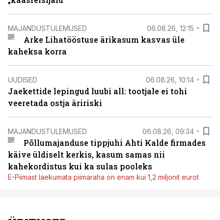
MAJANDUSTULEMUSED
06.08.26, 12:15
Arke Lihatööstuse ärikasum kasvas üle
kaheksa korra
UUDISED
06.08.26, 10:14
Jaekettide lepingud luubi all: tootjale ei tohi
veeretada ostja äririski
MAJANDUSTULEMUSED
06.08.26, 09:34
Põllumajanduse tippjuhi Ahti Kalde firmades
käive üldiselt kerkis, kasum samas nii
kahekordistus kui ka sulas pooleks
E-Piimast laekumata piimaraha on enam kui 1,2 miljonit eurot