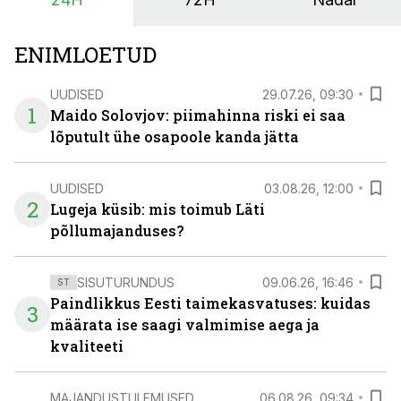
põllumajandusettevõtete jaoks üheks olulisemaks
investeeringuks energialahendustes.
ENIMLOETUD
UUDISED
29.07.26, 09:30
1
Maido Solovjov: piimahinna riski ei saa
lõputult ühe osapoole kanda jätta
UUDISED
03.08.26, 12:00
2
Lugeja küsib: mis toimub Läti
põllumajanduses?
SISUTURUNDUS
09.06.26, 16:46
ST
Paindlikkus Eesti taimekasvatuses: kuidas
3
määrata ise saagi valmimise aega ja
kvaliteeti
MAJANDUSTULEMUSED
06.08.26, 09:34