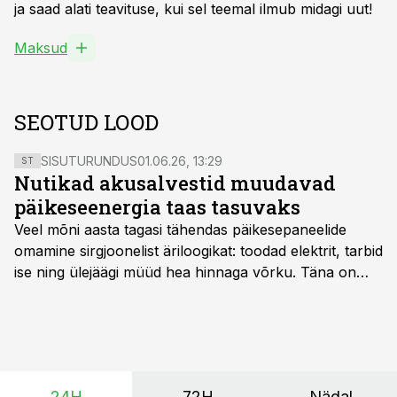
ja saad alati teavituse, kui sel teemal ilmub midagi uut!
Maksud
SEOTUD LOOD
SISUTURUNDUS
01.06.26, 13:29
ST
Nutikad akusalvestid muudavad
päikeseenergia taas tasuvaks
Veel mõni aasta tagasi tähendas päikesepaneelide
omamine sirgjoonelist äriloogikat: toodad elektrit, tarbid
ise ning ülejäägi müüd hea hinnaga võrku. Täna on
olukord energiaturul muutunud. Taastuvenergia
tootmisvõimsusi on lisandunud omajagu ning
päikeselistel tundidel tekib võrku suur ületootmine, mis
surub börsihinna madalaks või isegi negatiivseks.
Seetõttu on akusalvestid muutumas nii ehitus- kui ka
24H
72H
Nädal