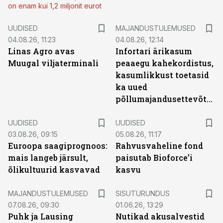
on enam kui 1,2 miljonit eurot
UUDISED
MAJANDUSTULEMUSED
04.08.26, 11:23
04.08.26, 12:14
Linas Agro avas
Infortari ärikasum
Muugal viljaterminali
peaaegu kahekordistus,
kasumlikkust toetasid
ka uued
põllumajandusettevõtted
UUDISED
UUDISED
03.08.26, 09:15
05.08.26, 11:17
Euroopa saagiprognoos:
Rahvusvaheline fond
mais langeb järsult,
paisutab Bioforce’i
õlikultuurid kasvavad
kasvu
ST
MAJANDUSTULEMUSED
SISUTURUNDUS
07.08.26, 09:30
01.06.26, 13:29
Puhk ja Lausing
Nutikad akusalvestid