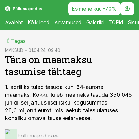
Esimene kuu -70%
Avaleht
Kõik lood
Arvamused
Galeriid
TOPid
Sisu
cebook
Tagasi
Twitter)
MAKSUD
01.04.24, 09:40
Täna on maamaksu
kedIn
tasumise tähtaeg
ail
k
1. aprilliks tuleb tasuda kuni 64-eurone
maamaks. Kokku tuleb maamaks tasuda 350 045
juriidilisel ja füüsilisel isikul kogusummas
28,6 miljonit eurot, mis laekub täies ulatuses
kohaliku omavalitsuse eelarvesse.
Põllumajandus.ee