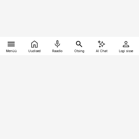
Menüü
Uudised
Raadio
Otsing
AI Chat
Logi sisse
Vana-Lõuna 39/1, 19094 Tallinn
(+372) 667 0111
pollumajandus@pollumajandus.ee
Telli
Reklaam
Firmast