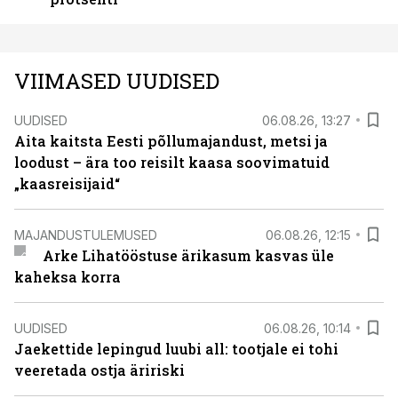
VIIMASED UUDISED
UUDISED
06.08.26, 13:27
Aita kaitsta Eesti põllumajandust, metsi ja
loodust – ära too reisilt kaasa soovimatuid
„kaasreisijaid“
MAJANDUSTULEMUSED
06.08.26, 12:15
Arke Lihatööstuse ärikasum kasvas üle
kaheksa korra
UUDISED
06.08.26, 10:14
Jaekettide lepingud luubi all: tootjale ei tohi
veeretada ostja äririski