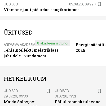
UUDISED
05.08.26, 09:22
Vihmane juuli pidurdas saagikoristust
ÜRITUSED
8 akadeemilist tundi
Energiasäästli
ÄRIPÄEVA AKADEEMIA
Tehisintellekti meistriklass
2026
juhtidele - vundament
HETKEL KUUM
UUDISED
UUDISED
29.07.26, 09:30
31.07.26, 13:21
Maido Solovjov:
Põllul roomab tulevane