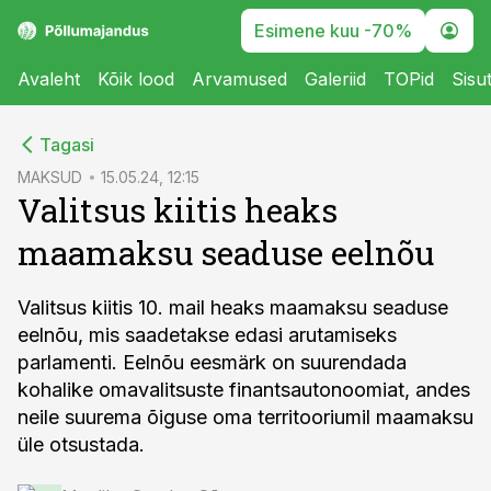
Esimene kuu -70%
Avaleht
Kõik lood
Arvamused
Galeriid
TOPid
Sisu
cebook
Tagasi
Twitter)
MAKSUD
15.05.24, 12:15
Valitsus kiitis heaks
kedIn
maamaksu seaduse eelnõu
ail
k
Valitsus kiitis 10. mail heaks maamaksu seaduse
eelnõu, mis saadetakse edasi arutamiseks
parlamenti. Eelnõu eesmärk on suurendada
kohalike omavalitsuste finantsautonoomiat, andes
neile suurema õiguse oma territooriumil maamaksu
üle otsustada.