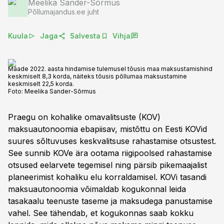
Meelika Sander-Sõrmus
Põllumajandus.ee juht
Kuula
Jaga
Salvesta
Vihja
Maade 2022. aasta hindamise tulemusel tõusis maa maksustamishind
keskmiselt 8,3 korda, näiteks tõusis põllumaa maksustamine
keskmiselt 22,5 korda.
Foto:
Meelika Sander-Sõrmus
Praegu on kohalike omavalitsuste (KOV)
maksuautonoomia ebapiisav, mistõttu on Eesti KOVid
suures sõltuvuses keskvalitsuse rahastamise otsustest.
See sunnib KOVe ära ootama riigipoolsed rahastamise
otsused eelarvete tegemisel ning pärsib pikemaajalist
planeerimist kohaliku elu korraldamisel. KOVi tasandi
maksuautonoomia võimaldab kogukonnal leida
tasakaalu teenuste taseme ja maksudega panustamise
vahel. See tähendab, et kogukonnas saab kokku