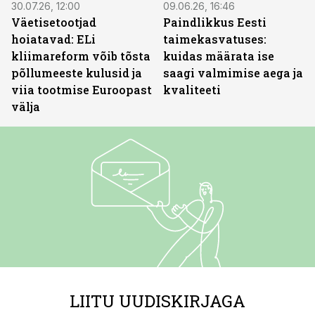
30.07.26, 12:00
09.06.26, 16:46
Väetisetootjad
Paindlikkus Eesti
hoiatavad: ELi
taimekasvatuses:
kliimareform võib tõsta
kuidas määrata ise
põllumeeste kulusid ja
saagi valmimise aega ja
viia tootmise Euroopast
kvaliteeti
välja
LIITU UUDISKIRJAGA