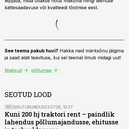
leppida, mida ollakse nõus maksma mingi teenuse
kättesaadavuse või kvaliteedi tõstmise eest.
See teema pakub huvi?
Hakka neid märksõnu jälgima
ja saad alati teavituse, kui sel teemal ilmub midagi uut!
Maksud
põllumaa
SEOTUD LOOD
SISUTURUNDUS
03.07.26, 10:27
ST
Kuni 200 hj traktori rent – paindlik
lahendus põllumajandusse, ehitusse