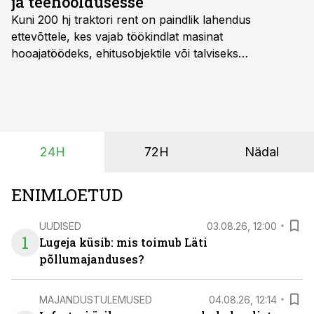
ja teehooldusesse
Kuni 200 hj traktori rent
on paindlik lahendus
ettevõttele, kes vajab töökindlat masinat
hooajatöödeks, ehitusobjektile või talviseks
lumetõrjeks. Renditraktor kuni 200 hj aitab katta
hooajalisi töötippe, ootamatuid lisatöid või asendada
ajutiselt rivist välja langenud tehnikat, ja seda ilma suuri
investeeringuid tegemata. Baltic Agro masinarent tagab
vajaliku traktori ja lisavarustuse just siis, kui töömaht
24H
72H
Nädal
on suurim ning iga töötund on oluline.
ENIMLOETUD
UUDISED
03.08.26, 12:00
1
Lugeja küsib: mis toimub Läti
põllumajanduses?
MAJANDUSTULEMUSED
04.08.26, 12:14