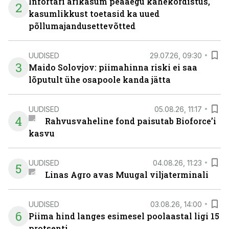
Infortari ärikasum peaaegu kahekordistus,
2
kasumlikkust toetasid ka uued
põllumajandusettevõtted
UUDISED
29.07.26, 09:30
3
Maido Solovjov: piimahinna riski ei saa
lõputult ühe osapoole kanda jätta
UUDISED
05.08.26, 11:17
4
Rahvusvaheline fond paisutab Bioforce’i
kasvu
UUDISED
04.08.26, 11:23
5
Linas Agro avas Muugal viljaterminali
UUDISED
03.08.26, 14:00
6
Piima hind langes esimesel poolaastal ligi 15
protsenti