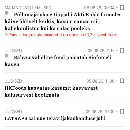
MAJANDUSTULEMUSED
06.08.26, 09:34
Põllumajanduse tippjuhi Ahti Kalde firmades
käive üldiselt kerkis, kasum samas nii
kahekordistus kui ka sulas pooleks
E-Piimast laekumata piimaraha on enam kui 1,2 miljonit eurot
UUDISED
05.08.26, 11:17
Rahvusvaheline fond paisutab Bioforce’i
kasvu
UUDISED
05.08.26, 11:00
HKFoods kasvatas kasumit kasvavast
kulusurvest hoolimata
UUDISED
05.08.26, 10:30
LATRAPS sai uue teraviljakaubanduse juhi