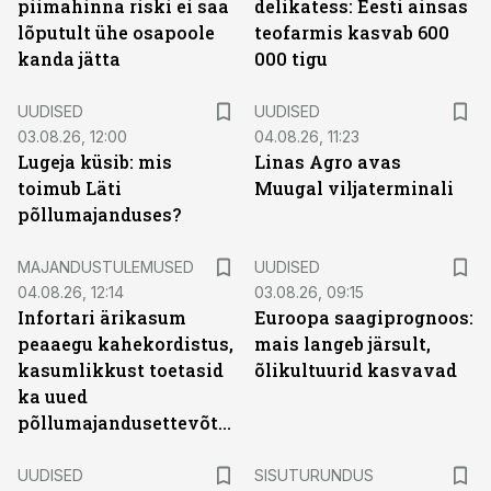
piimahinna riski ei saa
delikatess: Eesti ainsas
lõputult ühe osapoole
teofarmis kasvab 600
kanda jätta
000 tigu
UUDISED
UUDISED
03.08.26, 12:00
04.08.26, 11:23
Lugeja küsib: mis
Linas Agro avas
toimub Läti
Muugal viljaterminali
põllumajanduses?
MAJANDUSTULEMUSED
UUDISED
04.08.26, 12:14
03.08.26, 09:15
Infortari ärikasum
Euroopa saagiprognoos:
peaaegu kahekordistus,
mais langeb järsult,
kasumlikkust toetasid
õlikultuurid kasvavad
ka uued
põllumajandusettevõtted
ST
UUDISED
SISUTURUNDUS