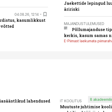
Jaekettide lepingud luub
äririski
04.08.26, 12:14
rdistus, kasumlikkust
MAJANDUSTULEMUSED
evõtted
Põllumajanduse tip
kerkis, kasum samas ni
E-Piimast laekumata piimaraha
8 akadeemilis
iasäästlikud lahendused
IT KOOLITUS
Muutuste juhtimise kooli