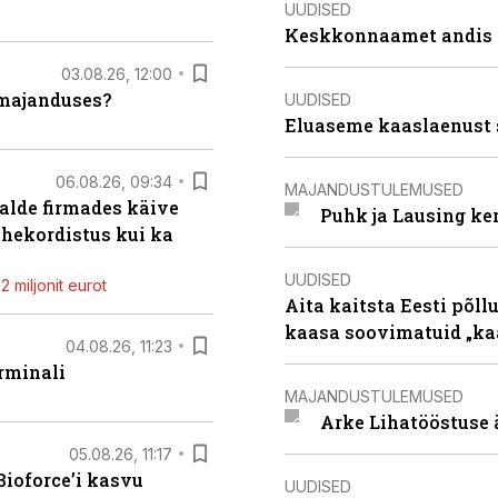
UUDISED
Keskkonnaamet andis J
03.08.26, 12:00
umajanduses?
UUDISED
Eluaseme kaaslaenust 
06.08.26, 09:34
MAJANDUSTULEMUSED
alde firmades käive
Puhk ja Lausing ke
ahekordistus kui ka
UUDISED
 miljonit eurot
Aita kaitsta Eesti põllu
kaasa soovimatuid „kaa
04.08.26, 11:23
rminali
MAJANDUSTULEMUSED
Arke Lihatööstuse 
05.08.26, 11:17
ioforce’i kasvu
UUDISED