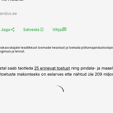
jandus.ee
Jaga
Salvesta
Vihja
kasvatajate teadlikkust loomade heaolust ja toetada põllumajandustootja
imusi ja tervist.
stal saab taotleda
25 erinevat toetust
ning pindala- ja maae
toetuste maksmiseks on eelarves ette nähtud üle 209 miljon