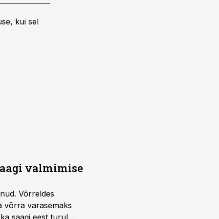
se, kui sel
saagi valmimise
unud. Võrreldes
la võrra varasemaks
ka saagi eest turul