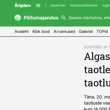
aripaev.ee
tööstusuudised.ee
logis
kaubandus.ee
imelineajalugu.ee
kinnisvarauudised.ee
imelineteadus.ee
Avaleht
Kõik lood
Arvamused
Galeriid
TOPid
cebook
HÜVITISED JA
Algas
Twitter)
kedIn
taotl
ail
taotl
k
Täna, 20. ma
taotluste vas
kuni 14 000 P