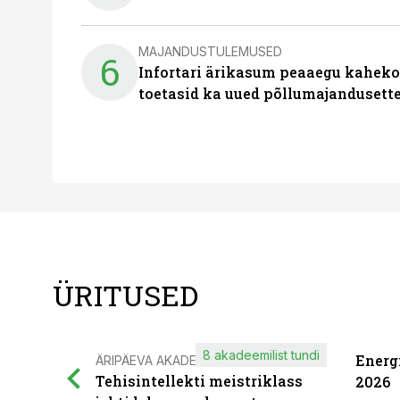
MAJANDUSTULEMUSED
6
Infortari ärikasum peaaegu kaheko
toetasid ka uued põllumajandusett
ÜRITUSED
8 akadeemilist tundi
Energ
ÄRIPÄEVA AKADEEMIA
Tehisintellekti meistriklass
2026