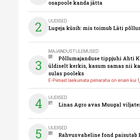
osapoole kanda jätta
UUDISED
2
Lugeja küsib: mis toimub Läti põll
MAJANDUSTULEMUSED
Põllumajanduse tippjuhi Ahti K
3
üldiselt kerkis, kasum samas nii k
sulas pooleks
E-Piimast laekumata piimaraha on enam kui 1,2
UUDISED
4
Linas Agro avas Muugal viljate
UUDISED
5
Rahvusvaheline fond paisutab B