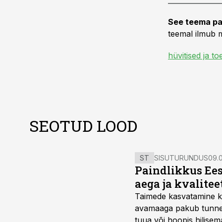
See teema pa
teemal ilmub m
hüvitised ja t
SEOTUD LOOD
ST
SISUTURUNDUS
09.0
Paindlikkus Ees
aega ja kvalitee
Taimede kasvatamine ki
avamaaga pakub tunnel
tuua või hoopis hilisem