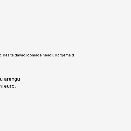
id, kes täidavad loomade heaolu kõrgemaid
lu arengu
i euro.