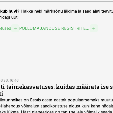
kub huvi?
Hakka neid märksõnu jälgima ja saad alati teavitu
idagi uut!
oetused
PÕLLUMAJANDUSE REGISTRITE JA INFORMATSIOONI AMET TRAS
6.26, 16:46
ti taimekasvatuses: kuidas määrata ise 
ti
letunnelites on Eestis aasta-aastalt populaarsemaks muut
ilahendus võimalust saagikoristuse algust kuni kahe näda
aks lükata. Hästi planeerides on tänu sellele võimalik saada 