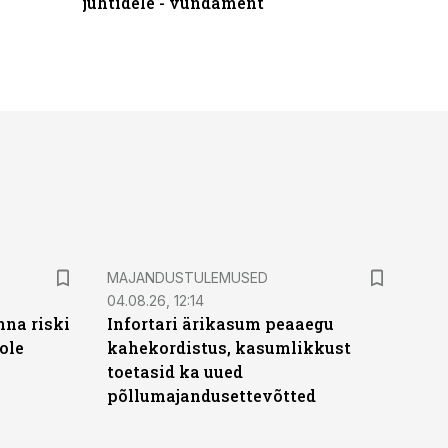
juhtidele - vundament
praktilis
MAJANDUSTULEMUSED
04.08.26, 12:14
nna riski
Infortari ärikasum peaaegu
ole
kahekordistus, kasumlikkust
toetasid ka uued
põllumajandusettevõtted