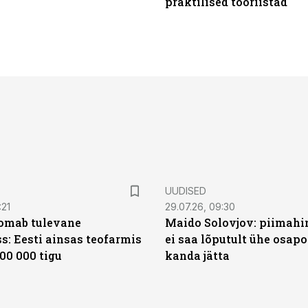
praktilised tööriistad
UUDISED
:21
29.07.26, 09:30
oomab tulevane
Maido Solovjov: piimahi
s: Eesti ainsas teofarmis
ei saa lõputult ühe osapo
00 000 tigu
kanda jätta