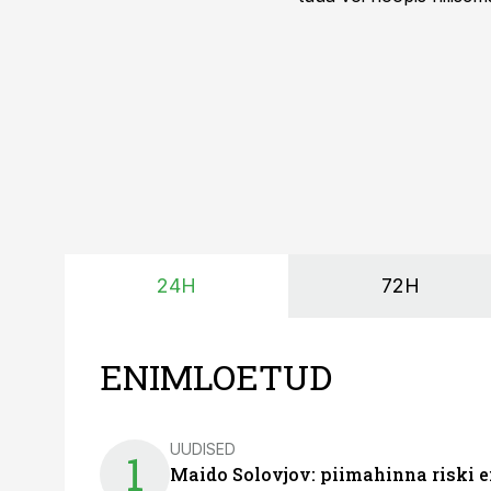
kõrgemat hinda.
24H
72H
ENIMLOETUD
UUDISED
1
Maido Solovjov: piimahinna riski ei