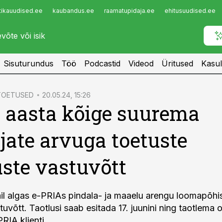
tikauudised.ee
kaubandus.ee
raamatupidaja.ee
ehitusuudised.ee
Infopank
Radar
Sisuturundus
Töö
Podcastid
Videod
Üritused
Kasul
 TOETUSED
20.05.24, 15:26
 aasta kõige suurema
ejate arvuga toetuste
uste vastuvõtt
il algas e-PRIAs pindala- ja maaelu arengu loomapõhis
tuvõtt. Taotlusi saab esitada 17. juunini ning taotlema
RIA klienti.