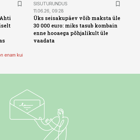
ST
SISUTURUNDUS
11.06.26, 09:28
 Ahti
Üks seisakupäev võib maksta üle
iselt
30 000 euro: miks tasub kombain
enne hooaega põhjalikult üle
as
vaadata
on enam kui