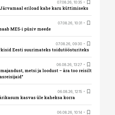
07.08.26, 10:35
ärvamaal eriload kahe karu küttimiseks
07.08.26, 10:31
saab MES-i püsiv meede
07.08.26, 09:30
rkisid Eesti suurimateks toidutöösturiteks
06.08.26, 13:27
majandust, metsi ja loodust – ära too reisilt
sreisijaid“
06.08.26, 12:15
ärikasum kasvas üle kaheksa korra
06.08.26, 10:14