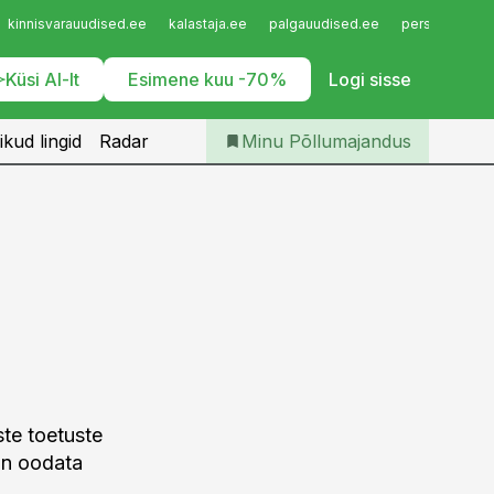
Iseteenindus
kinnisvarauudised.ee
kalastaja.ee
palgauudised.ee
personaliuudi
Telli Põllumajandus
Küsi AI-lt
Esimene kuu -70%
Logi sisse
ikud lingid
Radar
Minu Põllumajandus
te toetuste
 on oodata