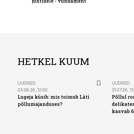
juhtidele - vundament
HETKEL KUUM
UUDISED
UUDISED
03.08.26, 12:00
31.07.26, 13
Lugeja küsib: mis toimub Läti
Põllul r
põllumajanduses?
delikates
kasvab 6