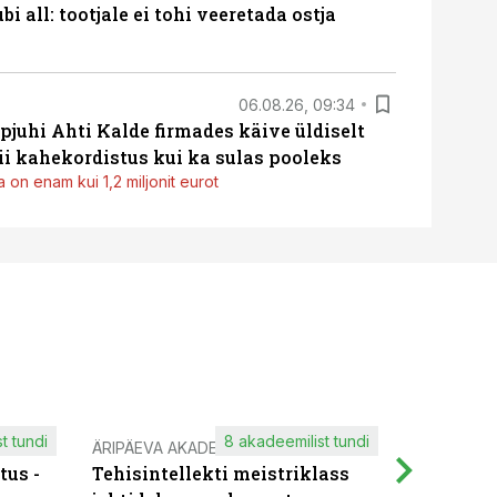
i all: tootjale ei tohi veeretada ostja
06.08.26, 09:34
pjuhi Ahti Kalde firmades käive üldiselt
i kahekordistus kui ka sulas pooleks
 on enam kui 1,2 miljonit eurot
t tundi
8 akadeemilist tundi
ÄRIPÄEVA AKADEEMIA
IT KOOLIT
tus -
Tehisintellekti meistriklass
Muutuste