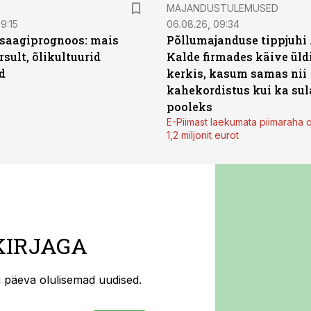
MAJANDUSTULEMUSED
9:15
06.08.26, 09:34
saagiprognoos: mais
Põllumajanduse tippjuhi
rsult, õlikultuurid
Kalde firmades käive üld
d
kerkis, kasum samas nii
kahekordistus kui ka sul
pooleks
E-Piimast laekumata piimaraha 
1,2 miljonit eurot
KIRJAGA
ti päeva olulisemad uudised.