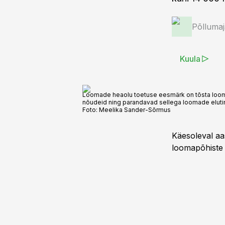
Põlluma
Kuula
Loomade heaolu toetuse eesmärk on tõsta looma
nõudeid ning parandavad sellega loomade eluting
Foto:
Meelika Sander-Sõrmus
Käesoleval aa
loomapõhiste 