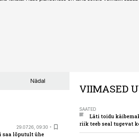
Nädal
VIIMASED U
SAATED
Läti toidu käibema
riik teeb seal tugevat k
29.07.26, 09:30
 saa lõputult ühe