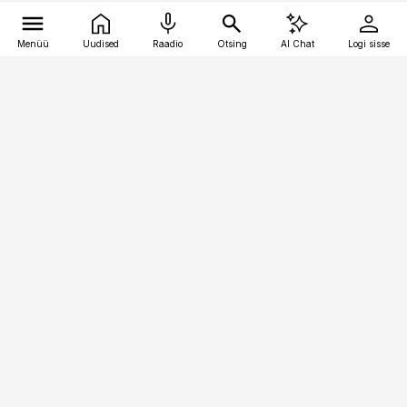
Menüü
Uudised
Raadio
Otsing
AI Chat
Logi sisse
Vana-Lõuna 39/1, 19094 Tallinn
(+372) 667 0111
pollumajandus@pollumajandus.ee
Telli
Reklaam
Firmast
Sisu kasutamisõigused
Ajakirjaniku
eetikakoodeks
Üldtingimused
Privaatsustingimused
Küpsiste poliitika
KKK
Eesti Meediaettevõtete
Eelistuste haldamine