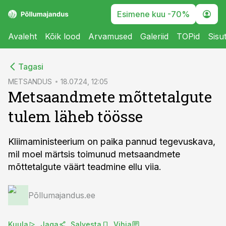
Esimene kuu -70%
Avaleht
Kõik lood
Arvamused
Galeriid
TOPid
Sisu
cebook
Tagasi
Twitter)
METSANDUS
18.07.24, 12:05
Metsaandmete mõttetalgute
kedIn
tulem läheb töösse
ail
k
Kliimaministeerium on paika pannud tegevuskava,
mil moel märtsis toimunud metsaandmete
mõttetalgute väärt teadmine ellu viia.
Põllumajandus.ee
Kuula
Jaga
Salvesta
Vihja