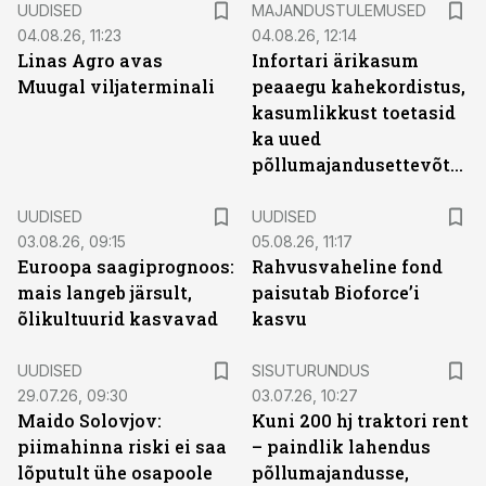
UUDISED
MAJANDUSTULEMUSED
04.08.26, 11:23
04.08.26, 12:14
Linas Agro avas
Infortari ärikasum
Muugal viljaterminali
peaaegu kahekordistus,
kasumlikkust toetasid
ka uued
põllumajandusettevõtted
UUDISED
UUDISED
03.08.26, 09:15
05.08.26, 11:17
Euroopa saagiprognoos:
Rahvusvaheline fond
mais langeb järsult,
paisutab Bioforce’i
õlikultuurid kasvavad
kasvu
ST
UUDISED
SISUTURUNDUS
29.07.26, 09:30
03.07.26, 10:27
Maido Solovjov:
Kuni 200 hj traktori rent
piimahinna riski ei saa
– paindlik lahendus
lõputult ühe osapoole
põllumajandusse,