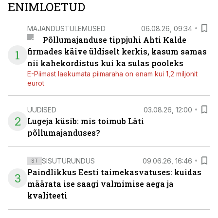
ENIMLOETUD
MAJANDUSTULEMUSED
06.08.26, 09:34
Põllumajanduse tippjuhi Ahti Kalde
firmades käive üldiselt kerkis, kasum samas
1
nii kahekordistus kui ka sulas pooleks
E-Piimast laekumata piimaraha on enam kui 1,2 miljonit
eurot
UUDISED
03.08.26, 12:00
2
Lugeja küsib: mis toimub Läti
põllumajanduses?
SISUTURUNDUS
09.06.26, 16:46
ST
Paindlikkus Eesti taimekasvatuses: kuidas
3
määrata ise saagi valmimise aega ja
kvaliteeti