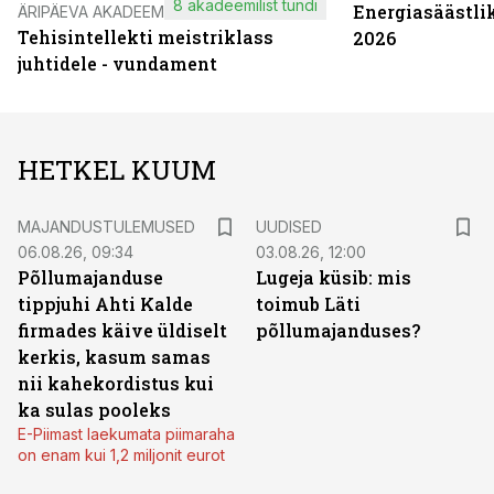
8 akadeemilist tundi
Energiasäästli
ÄRIPÄEVA AKADEEMIA
Tehisintellekti meistriklass
2026
juhtidele - vundament
HETKEL KUUM
MAJANDUSTULEMUSED
UUDISED
06.08.26, 09:34
03.08.26, 12:00
Põllumajanduse
Lugeja küsib: mis
tippjuhi Ahti Kalde
toimub Läti
firmades käive üldiselt
põllumajanduses?
kerkis, kasum samas
nii kahekordistus kui
ka sulas pooleks
E-Piimast laekumata piimaraha
on enam kui 1,2 miljonit eurot