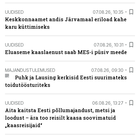
UUDISED
07.08.26, 10:35
Keskkonnaamet andis Järvamaal eriload kahe
karu küttimiseks
UUDISED
07.08.26, 10:31
Eluaseme kaaslaenust saab MES-i püsiv meede
MAJANDUSTULEMUSED
07.08.26, 09:30
Puhk ja Lausing kerkisid Eesti suurimateks
toidutöösturiteks
UUDISED
06.08.26, 13:27
Aita kaitsta Eesti põllumajandust, metsi ja
loodust – ära too reisilt kaasa soovimatuid
„kaasreisijaid“