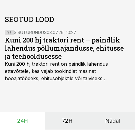
SEOTUD LOOD
SISUTURUNDUS
03.07.26, 10:27
ST
Kuni 200 hj traktori rent – paindlik
lahendus põllumajandusse, ehitusse
ja teehooldusesse
Kuni 200 hj traktori rent
on paindlik lahendus
ettevõttele, kes vajab töökindlat masinat
hooajatöödeks, ehitusobjektile või talviseks
lumetõrjeks. Renditraktor kuni 200 hj aitab katta
hooajalisi töötippe, ootamatuid lisatöid või asendada
ajutiselt rivist välja langenud tehnikat, ja seda ilma suuri
investeeringuid tegemata. Baltic Agro masinarent tagab
vajaliku traktori ja lisavarustuse just siis, kui töömaht
24H
72H
Nädal
on suurim ning iga töötund on oluline.