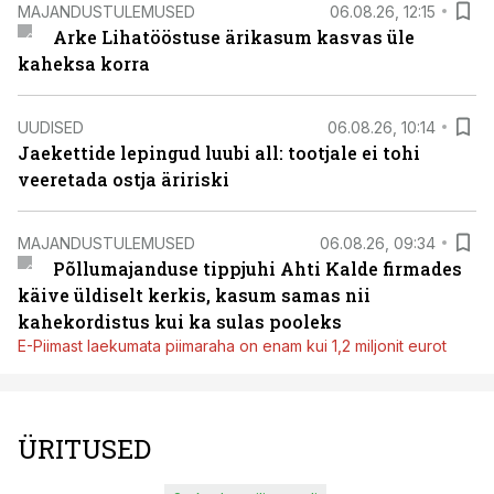
MAJANDUSTULEMUSED
06.08.26, 12:15
Arke Lihatööstuse ärikasum kasvas üle
kaheksa korra
UUDISED
06.08.26, 10:14
Jaekettide lepingud luubi all: tootjale ei tohi
veeretada ostja äririski
MAJANDUSTULEMUSED
06.08.26, 09:34
Põllumajanduse tippjuhi Ahti Kalde firmades
käive üldiselt kerkis, kasum samas nii
kahekordistus kui ka sulas pooleks
E-Piimast laekumata piimaraha on enam kui 1,2 miljonit eurot
ÜRITUSED