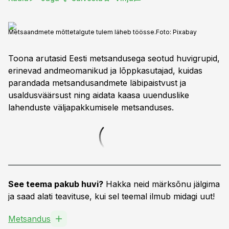
Metsaandmete mõttetalgute tulem läheb töösse.
Foto:
Pixabay
Toona arutasid Eesti metsandusega seotud huvigrupid,
erinevad andmeomanikud ja lõppkasutajad, kuidas
parandada metsandusandmete läbipaistvust ja
usaldusväärsust ning aidata kaasa uuenduslike
lahenduste väljapakkumisele metsanduses.
See teema pakub huvi?
Hakka neid märksõnu jälgima
ja saad alati teavituse, kui sel teemal ilmub midagi uut!
Metsandus