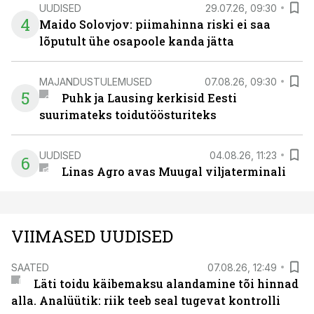
UUDISED
29.07.26, 09:30
4
Maido Solovjov: piimahinna riski ei saa
lõputult ühe osapoole kanda jätta
MAJANDUSTULEMUSED
07.08.26, 09:30
5
Puhk ja Lausing kerkisid Eesti
suurimateks toidutöösturiteks
UUDISED
04.08.26, 11:23
6
Linas Agro avas Muugal viljaterminali
VIIMASED UUDISED
SAATED
07.08.26, 12:49
Läti toidu käibemaksu alandamine tõi hinnad
alla. Analüütik: riik teeb seal tugevat kontrolli