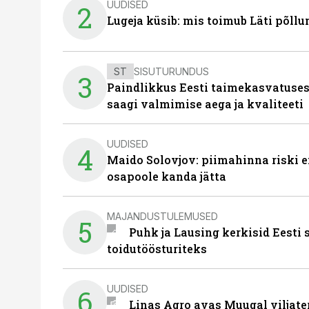
UUDISED
2
Lugeja küsib: mis toimub Läti põll
ST
SISUTURUNDUS
3
Paindlikkus Eesti taimekasvatuses
saagi valmimise aega ja kvaliteeti
UUDISED
4
Maido Solovjov: piimahinna riski ei
osapoole kanda jätta
MAJANDUSTULEMUSED
5
Puhk ja Lausing kerkisid Eesti
toidutöösturiteks
UUDISED
6
Linas Agro avas Muugal viljate