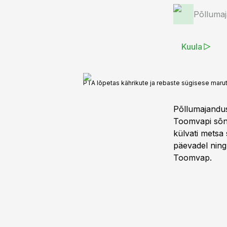
Põlluma
Kuula
PTA lõpetas kährikute ja rebaste sügisese maru
Põllumajandus
Toomvapi sõnu
külvati metsa 
päevadel ning
Toomvap.