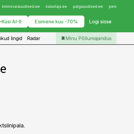
Iseteenindus
kinnisvarauudised.ee
kalastaja.ee
palgauudised.ee
personaliuudi
Telli Põllumajandus
Küsi AI-lt
Esimene kuu -70%
Logi sisse
ikud lingid
Radar
Minu Põllumajandus
e
tsiinipala.