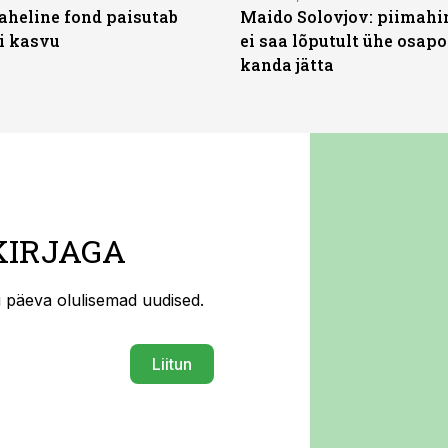
heline fond paisutab
Maido Solovjov: piimahi
’i kasvu
ei saa lõputult ühe osapo
kanda jätta
KIRJAGA
ti päeva olulisemad uudised.
Liitun