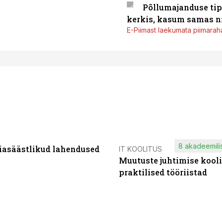
Põllumajanduse tip
kerkis, kasum samas ni
E-Piimast laekumata piimaraha
8 akadeemilis
iasäästlikud lahendused
IT KOOLITUS
Muutuste juhtimise kooli
praktilised tööriistad