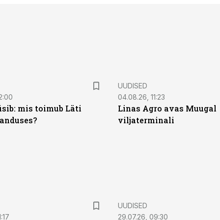
UUDISED
2:00
04.08.26, 11:23
sib: mis toimub Läti
Linas Agro avas Muugal
anduses?
viljaterminali
UUDISED
:17
29.07.26, 09:30