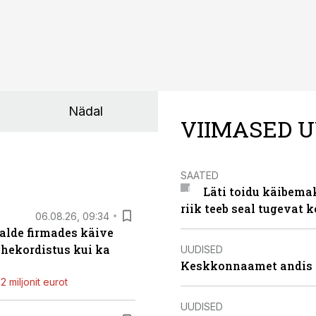
Nädal
VIIMASED U
SAATED
Läti toidu käibema
riik teeb seal tugevat k
06.08.26, 09:34
alde firmades käive
ahekordistus kui ka
UUDISED
Keskkonnaamet andis J
 miljonit eurot
UUDISED