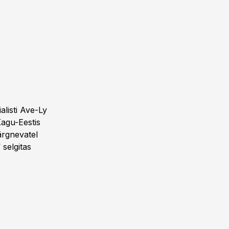
listi Ave-Ly
Kagu-Eestis
ärgnevatel
selgitas