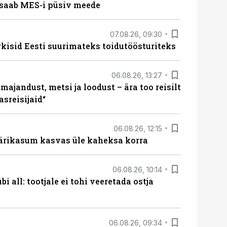
saab MES-i püsiv meede
07.08.26, 09:30
rkisid Eesti suurimateks toidutöösturiteks
06.08.26, 13:27
majandust, metsi ja loodust – ära too reisilt
sreisijaid“
06.08.26, 12:15
ärikasum kasvas üle kaheksa korra
06.08.26, 10:14
i all: tootjale ei tohi veeretada ostja
06.08.26, 09:34