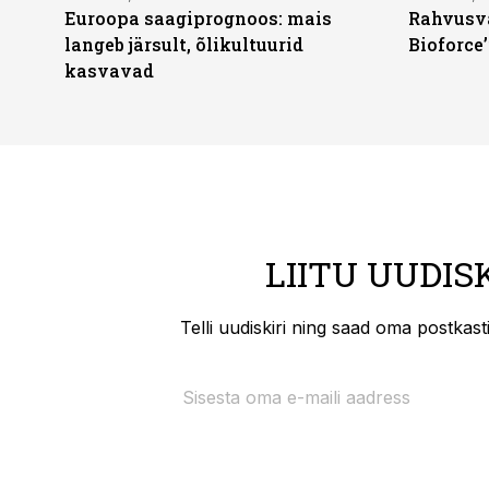
Euroopa saagiprognoos: mais
Rahvusva
langeb järsult, õlikultuurid
Bioforce
kasvavad
LIITU UUDIS
Telli uudiskiri ning saad oma postkas