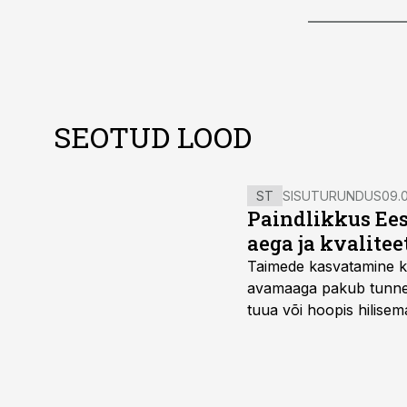
SEOTUD LOOD
ST
SISUTURUNDUS
09.0
Paindlikkus Ees
aega ja kvalitee
Taimede kasvatamine ki
avamaaga pakub tunnel
tuua või hoopis hilisem
kõrgemat hinda.