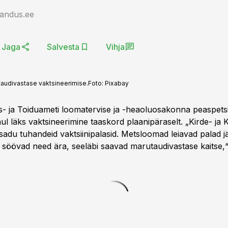
jandus.ee
Jaga
Salvesta
Vihja
taudivastase vaktsineerimise.
Foto:
Pixabay
- ja Toiduameti loomatervise ja -heaoluosakonna peaspetsia
l läks vaktsineerimine taaskord plaanipäraselt. „Kirde- ja 
sadu tuhandeid vaktsiinipalasid. Metsloomad leiavad palad j
 söövad need ära, seeläbi saavad marutaudivastase kaitse,“ 