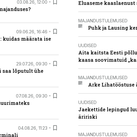
03.08.26, 12:00
Eluaseme kaaslaenust 
umajanduses?
MAJANDUSTULEMUSED
Puhk ja Lausing ke
09.06.26, 16:46
: kuidas määrata ise
UUDISED
Aita kaitsta Eesti põllu
kaasa soovimatuid „kaa
29.07.26, 09:30
 saa lõputult ühe
MAJANDUSTULEMUSED
Arke Lihatööstuse 
07.08.26, 09:30
UUDISED
 suurimateks
Jaekettide lepingud luub
äririski
04.08.26, 11:23
MAJANDUSTULEMUSED
rminali