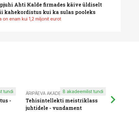
pjuhi Ahti Kalde firmades käive üldiselt
i kahekordistus kui ka sulas pooleks
 on enam kui 1,2 miljonit eurot
t tundi
8 akadeemilist tundi
ÄRIPÄEVA AKADEEMIA
IT KOOLIT
tus -
Tehisintellekti meistriklass
Muutuste
juhtidele - vundament
praktilis