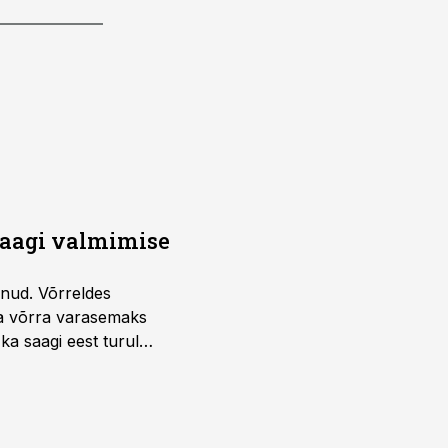
saagi valmimise
unud. Võrreldes
la võrra varasemaks
ka saagi eest turul