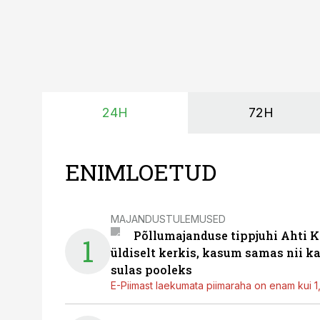
24H
72H
ENIMLOETUD
MAJANDUSTULEMUSED
Põllumajanduse tippjuhi Ahti K
1
üldiselt kerkis, kasum samas nii k
sulas pooleks
E-Piimast laekumata piimaraha on enam kui 1,2