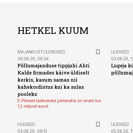
HETKEL KUUM
MAJANDUSTULEMUSED
UUDISED
06.08.26, 09:34
03.08.26, 1
Põllumajanduse tippjuhi Ahti
Lugeja kü
Kalde firmades käive üldiselt
põllumaj
kerkis, kasum samas nii
kahekordistus kui ka sulas
pooleks
E-Piimast laekumata piimaraha on enam kui
1,2 miljonit eurot
UUDISED
UUDISED
03.08.26, 09:15
05.08.26, 11