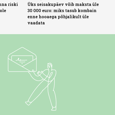
nna riski
Üks seisakupäev võib maksta üle
ole
30 000 euro: miks tasub kombain
enne hooaega põhjalikult üle
vaadata