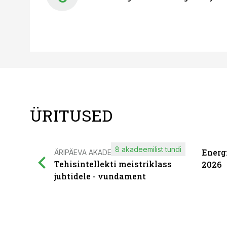
ÜRITUSED
8 akadeemilist tundi
Energ
ÄRIPÄEVA AKADEEMIA
Tehisintellekti meistriklass
2026
juhtidele - vundament