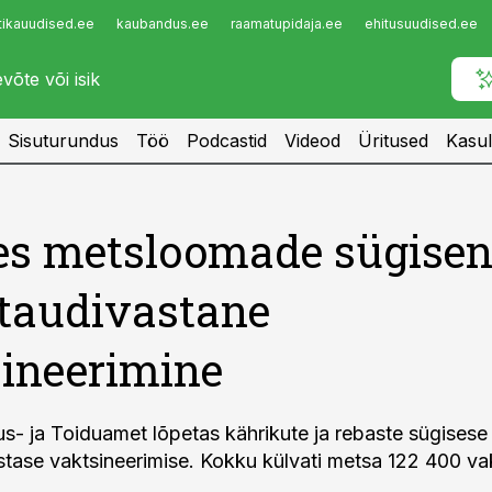
tikauudised.ee
kaubandus.ee
raamatupidaja.ee
ehitusuudised.ee
Infopank
Radar
Sisuturundus
Töö
Podcastid
Videod
Üritused
Kasul
es metsloomade sügisen
taudivastane
ineerimine
s- ja Toiduamet lõpetas kährikute ja rebaste sügisese
tase vaktsineerimise. Kokku külvati metsa 122 400 vak