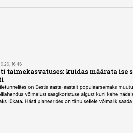
6.26, 16:46
ti taimekasvatuses: kuidas määrata ise 
ti
letunnelites on Eestis aasta-aastalt populaarsemaks muut
ilahendus võimalust saagikoristuse algust kuni kahe näda
aks lükata. Hästi planeerides on tänu sellele võimalik saada 