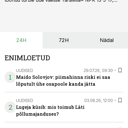
toonud turule uue väetise YaraMila® NPK 13-5-17,
mille eesmärk on mitte ainult parandada saagikust,
vaid ka muuta põllumeeste mõtteviisi väetamise
ajastuse ja koguste osas.
24H
72H
Nädal
ENIMLOETUD
UUDISED
29.07.26, 09:30
1
Maido Solovjov: piimahinna riski ei saa
lõputult ühe osapoole kanda jätta
UUDISED
03.08.26, 12:00
2
Lugeja küsib: mis toimub Läti
põllumajanduses?