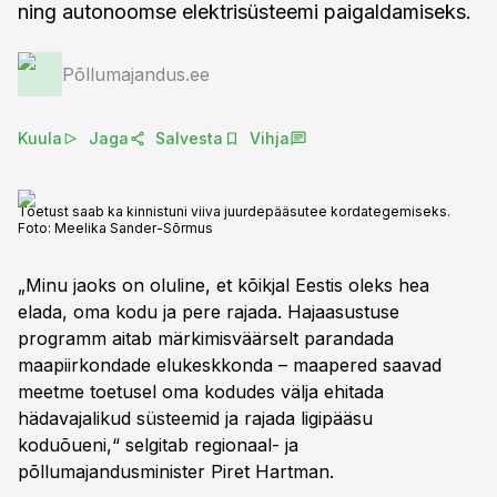
ning autonoomse elektrisüsteemi paigaldamiseks.
Põllumajandus.ee
Kuula
Jaga
Salvesta
Vihja
Toetust saab ka kinnistuni viiva juurdepääsutee kordategemiseks.
Foto:
Meelika Sander-Sõrmus
„Minu jaoks on oluline, et kõikjal Eestis oleks hea
elada, oma kodu ja pere rajada. Hajaasustuse
programm aitab märkimisväärselt parandada
maapiirkondade elukeskkonda – maapered saavad
meetme toetusel oma kodudes välja ehitada
hädavajalikud süsteemid ja rajada ligipääsu
koduõueni,“ selgitab regionaal- ja
põllumajandusminister Piret Hartman.