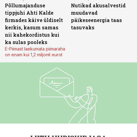
Põllumajanduse
Nutikad akusalvestid
tippjuhi Ahti Kalde
muudavad
firmades käive üldiselt
päikeseenergia taas
kerkis, kasum samas
tasuvaks
nii kahekordistus kui
ka sulas pooleks
E-Piimast laekumata piimaraha
on enam kui 1,2 miljonit eurot