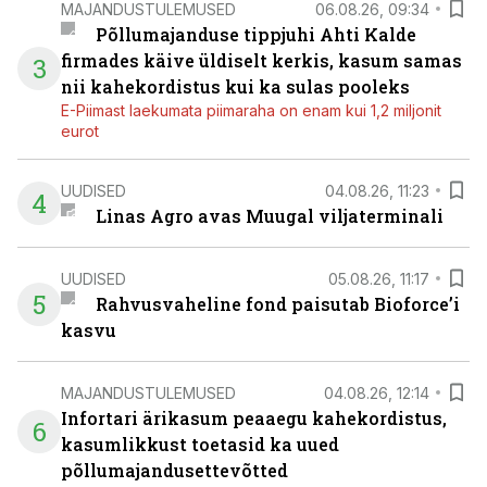
MAJANDUSTULEMUSED
06.08.26, 09:34
Põllumajanduse tippjuhi Ahti Kalde
firmades käive üldiselt kerkis, kasum samas
3
nii kahekordistus kui ka sulas pooleks
E-Piimast laekumata piimaraha on enam kui 1,2 miljonit
eurot
UUDISED
04.08.26, 11:23
4
Linas Agro avas Muugal viljaterminali
UUDISED
05.08.26, 11:17
5
Rahvusvaheline fond paisutab Bioforce’i
kasvu
MAJANDUSTULEMUSED
04.08.26, 12:14
Infortari ärikasum peaaegu kahekordistus,
6
kasumlikkust toetasid ka uued
põllumajandusettevõtted