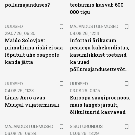
põllumajanduses?
teofarmis kasvab 600
000 tigu
UUDISED
MAJANDUSTULEMUSED
29.07.26, 09:30
04.08.26, 12:14
Maido Solovjov:
Infortari ärikasum
piimahinna riski ei saa
peaaegu kahekordistus,
lõputult ühe osapoole
kasumlikkust toetasid
kanda jätta
ka uued
põllumajandusettevõtted
UUDISED
UUDISED
04.08.26, 11:23
03.08.26, 09:15
Linas Agro avas
Euroopa saagiprognoos:
Muugal viljaterminali
mais langeb järsult,
õlikultuurid kasvavad
ST
MAJANDUSTULEMUSED
SISUTURUNDUS
06.08.26, 09:34
01.06.26, 13:29