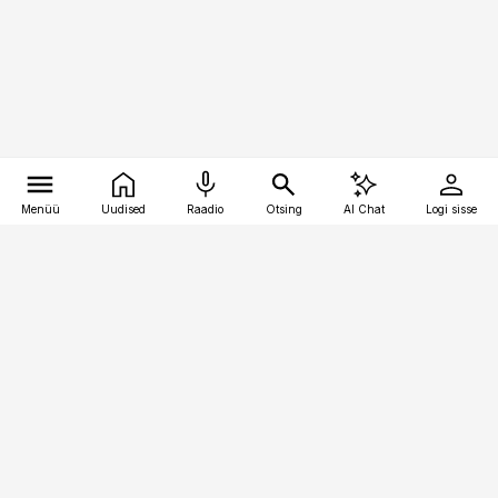
Menüü
Uudised
Raadio
Otsing
AI Chat
Logi sisse
Vana-Lõuna 39/1, 19094 Tallinn
(+372) 667 0111
pollumajandus@pollumajandus.ee
Telli
Reklaam
Firmast