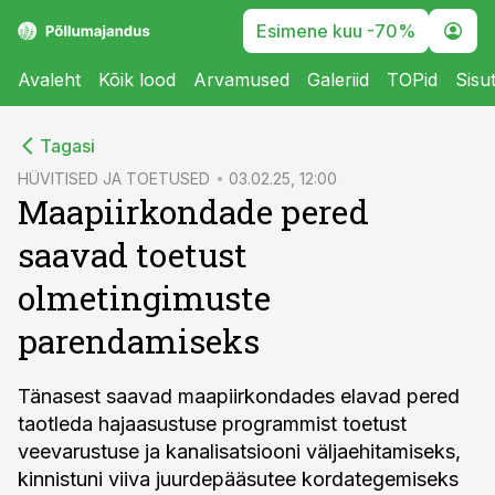
Esimene kuu -70%
Avaleht
Kõik lood
Arvamused
Galeriid
TOPid
Sisu
cebook
Tagasi
Twitter)
HÜVITISED JA TOETUSED
03.02.25, 12:00
Maapiirkondade pered
kedIn
saavad toetust
ail
olmetingimuste
k
parendamiseks
Tänasest saavad maapiirkondades elavad pered
taotleda hajaasustuse programmist toetust
veevarustuse ja kanalisatsiooni väljaehitamiseks,
kinnistuni viiva juurdepääsutee kordategemiseks