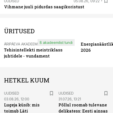
UUDISED
05.08.26, 09:22
Vihmane juuli pidurdas saagikoristust
ÜRITUSED
8 akadeemilist tundi
Energiasäästli
ÄRIPÄEVA AKADEEMIA
Tehisintellekti meistriklass
2026
juhtidele - vundament
HETKEL KUUM
UUDISED
UUDISED
03.08.26, 12:00
31.07.26, 13:21
Lugeja küsib: mis
Põllul roomab tulevane
toimub Läti
delikatess: Eesti ainsas