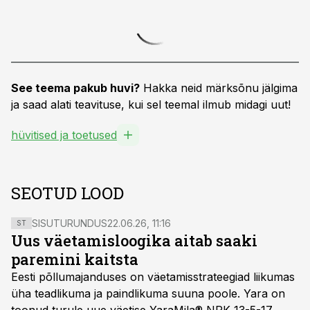
See teema pakub huvi?
Hakka neid märksõnu jälgima
ja saad alati teavituse, kui sel teemal ilmub midagi uut!
hüvitised ja toetused
SEOTUD LOOD
SISUTURUNDUS
22.06.26, 11:16
ST
Uus väetamisloogika aitab saaki
paremini kaitsta
Eesti põllumajanduses on väetamisstrateegiad liikumas
üha teadlikuma ja paindlikuma suuna poole. Yara on