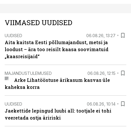
VIIMASED UUDISED
UUDISED
06.08.26, 13:27
Aita kaitsta Eesti põllumajandust, metsi ja
loodust – ära too reisilt kaasa soovimatuid
„kaasreisijaid“
MAJANDUSTULEMUSED
06.08.26, 12:15
Arke Lihatööstuse ärikasum kasvas üle
kaheksa korra
UUDISED
06.08.26, 10:14
Jaekettide lepingud luubi all: tootjale ei tohi
veeretada ostja äririski