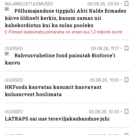
MAJANDUSTULEMUSED
06.08.26, 09:34
Põllumajanduse tippjuhi Ahti Kalde firmades
käive üldiselt kerkis, kasum samas nii
kahekordistus kui ka sulas pooleks
E-Piimast laekumata piimaraha on enam kui 1,2 miljonit eurot
UUDISED
05.08.26, 11:17
Rahvusvaheline fond paisutab Bioforce’i
kasvu
UUDISED
05.08.26, 11:00
HKFoods kasvatas kasumit kasvavast
kulusurvest hoolimata
UUDISED
05.08.26, 10:30
LATRAPS sai uue teraviljakaubanduse juhi