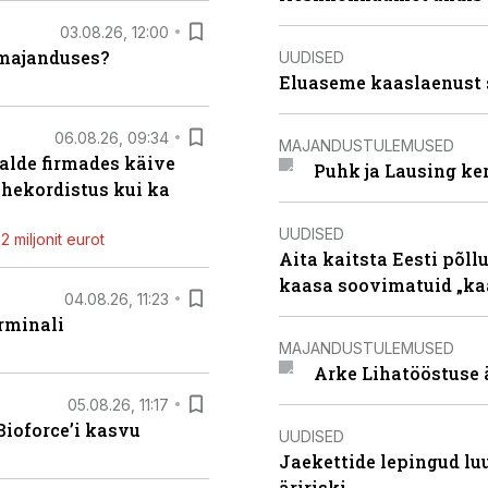
03.08.26, 12:00
umajanduses?
UUDISED
Eluaseme kaaslaenust 
06.08.26, 09:34
MAJANDUSTULEMUSED
alde firmades käive
Puhk ja Lausing ke
ahekordistus kui ka
UUDISED
 miljonit eurot
Aita kaitsta Eesti põllu
kaasa soovimatuid „kaa
04.08.26, 11:23
rminali
MAJANDUSTULEMUSED
Arke Lihatööstuse 
05.08.26, 11:17
ioforce’i kasvu
UUDISED
Jaekettide lepingud luub
äririski