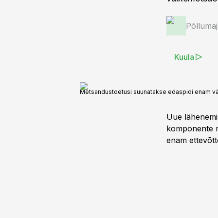
Põlluma
Kuula
Metsandustoetusi suunatakse edaspidi enam v
Uue lähenemis
komponente nin
enam ettevõtte