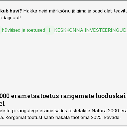
kub huvi?
Hakka neid märksõnu jälgima ja saad alati teavitu
idagi uut!
hüvitised ja toetused
000 erametsatoetus rangemate looduskait
el
liste piirangutega erametsades tõstetakse Natura 2000 er
ta. Kõrgemat toetust saab hakata taotlema 2025. kevadel.