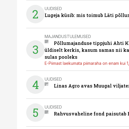
UUDISED
2
Lugeja küsib: mis toimub Läti põll
MAJANDUSTULEMUSED
Põllumajanduse tippjuhi Ahti K
3
üldiselt kerkis, kasum samas nii k
sulas pooleks
E-Piimast laekumata piimaraha on enam kui 1,2
UUDISED
4
Linas Agro avas Muugal viljate
UUDISED
5
Rahvusvaheline fond paisutab B