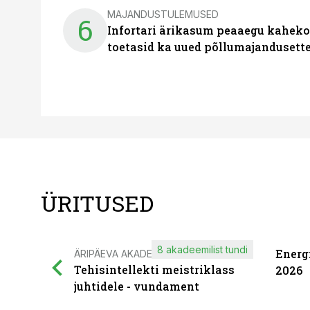
MAJANDUSTULEMUSED
6
Infortari ärikasum peaaegu kaheko
toetasid ka uued põllumajandusett
ÜRITUSED
8 akadeemilist tundi
Energ
ÄRIPÄEVA AKADEEMIA
Tehisintellekti meistriklass
2026
juhtidele - vundament