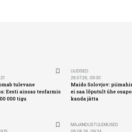
UUDISED
:21
29.07.26, 09:30
oomab tulevane
Maido Solovjov: piimahi
s: Eesti ainsas teofarmis
ei saa lõputult ühe osapo
00 000 tigu
kanda jätta
MAJANDUSTULEMUSED
9:15
06.08.26, 09:34