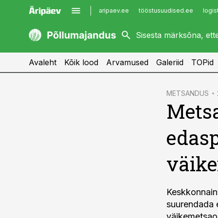
aripaev.ee
tööstusuudised.ee
logis
kaubandus.ee
imelineajalugu.ee
kinnisvarauudised.ee
imelineteadus.ee
Avaleht
Kõik lood
Arvamused
Galeriid
TOPid
cebook
METSANDUS
Mets
Twitter)
kedIn
edasp
ail
väik
k
Keskkonnain
suurendada e
väikemetsao