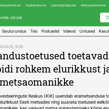
tikauudised.ee
kaubandus.ee
raamatupidaja.ee
ehitusuudised.ee
Infopank
Radar
Sisuturundus
Töö
Podcastid
Videod
Üritused
Kasul
24.03.25, 15:30
andustoetused toetavad
idi rohkem elurikkust j
emetsaomanikke
vesteeringute Keskus (KIK) uuendab erametsanduse to
lurikkust Eesti metsades ning suunata toetused eelkõ
manikele, kes vajavad metsa majandamiseks kõige en