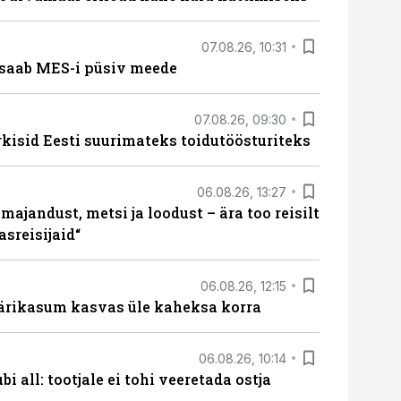
07.08.26, 10:31
saab MES-i püsiv meede
07.08.26, 09:30
rkisid Eesti suurimateks toidutöösturiteks
06.08.26, 13:27
majandust, metsi ja loodust – ära too reisilt
sreisijaid“
06.08.26, 12:15
ärikasum kasvas üle kaheksa korra
06.08.26, 10:14
i all: tootjale ei tohi veeretada ostja