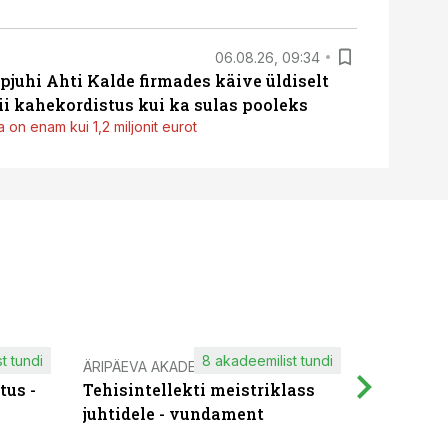
06.08.26, 09:34
pjuhi Ahti Kalde firmades käive üldiselt
i kahekordistus kui ka sulas pooleks
 on enam kui 1,2 miljonit eurot
t tundi
8 akadeemilist tundi
ÄRIPÄEVA AKADEEMIA
IT KOOLIT
tus -
Tehisintellekti meistriklass
Muutuste
juhtidele - vundament
praktilis