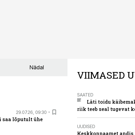
Nädal
VIIMASED U
SAATED
Läti toidu käibema
riik teeb seal tugevat k
29.07.26, 09:30
 saa lõputult ühe
UUDISED
Keskkonnaamet andis J