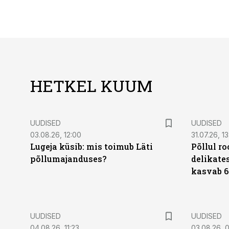
HETKEL KUUM
UUDISED
UUDISED
03.08.26, 12:00
31.07.26, 13
Lugeja küsib: mis toimub Läti
Põllul r
põllumajanduses?
delikates
kasvab 6
UUDISED
UUDISED
04.08.26, 11:23
03.08.26, 0