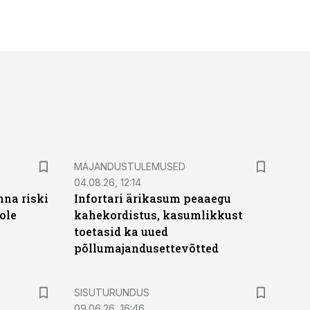
MAJANDUSTULEMUSED
04.08.26, 12:14
nna riski
Infortari ärikasum peaaegu
ole
kahekordistus, kasumlikkust
toetasid ka uued
põllumajandusettevõtted
ST
SISUTURUNDUS
09.06.26, 16:46