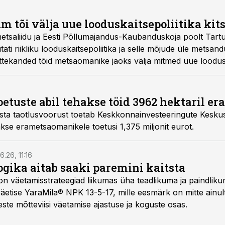
 tõi välja uue looduskaitsepoliitika ki
ametsaliidu ja Eesti Põllumajandus-Kaubanduskoja poolt Tart
ti riikliku looduskaitsepoliitika ja selle mõjude üle metsan
ettekanded tõid metsaomanike jaoks välja mitmed uue loodusk
tuste abil tehakse töid 3962 hektaril er
a taotlusvoorust toetab Keskkonnainvesteeringute Keskus 
se erametsaomanikele toetusi 1,375 miljonit eurot.
6.26, 11:16
gika aitab saaki paremini kaitsta
on väetamisstrateegiad liikumas üha teadlikuma ja paindlik
äetise YaraMila® NPK 13-5-17, mille eesmärk on mitte ainul
te mõtteviisi väetamise ajastuse ja koguste osas.