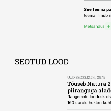
See teema pa
teemal ilmub m
Metsandus
SEOTUD LOOD
UUDISED
23.12.24, 09:15
Tõuseb Natura 2
piiranguga alad
Rangemate looduskaitse
160 eurole hektari koh