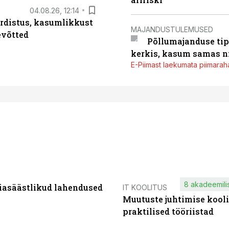
04.08.26, 12:14
rdistus, kasumlikkust
MAJANDUSTULEMUSED
evõtted
Põllumajanduse tip
kerkis, kasum samas ni
E-Piimast laekumata piimaraha
8 akadeemilis
iasäästlikud lahendused
IT KOOLITUS
Muutuste juhtimise kooli
praktilised tööriistad