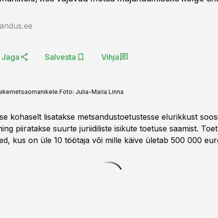
jandus.ee
Jaga
Salvesta
Vihja
äikemetsaomanikele.
Foto:
Julia-Maria Linna
e kohaselt lisatakse metsandustoetustesse elurikkust soos
g piiratakse suurte juriidiliste isikute toetuse saamist. Toet
d, kus on üle 10 töötaja või mille käive ületab 500 000 eur