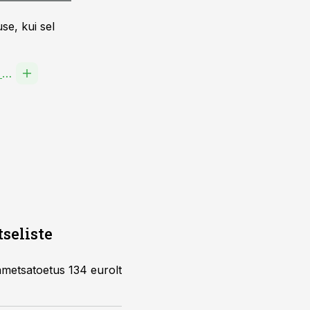
se, kui sel
KESKKONNA INVESTEERINGUD OÜ
seliste
ametsatoetus 134 eurolt