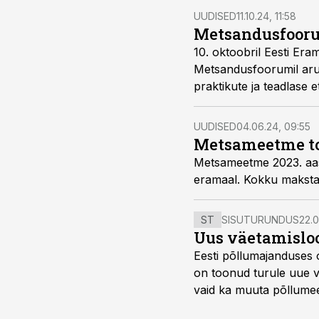
UUDISED
11.10.24, 11:58
Metsandusfoorum
10. oktoobril Eesti Er
Metsandusfoorumil aruta
praktikute ja teadlase 
kitsaskohad.
UUDISED
04.06.24, 09:55
Metsameetme toe
Metsameetme 2023. aast
eramaal. Kokku makstak
ST
SISUTURUNDUS
22.0
Uus väetamisloo
Eesti põllumajanduses 
on toonud turule uue v
vaid ka muuta põllumees