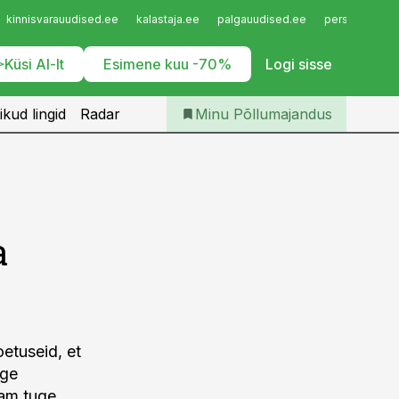
Iseteenindus
kinnisvarauudised.ee
kalastaja.ee
palgauudised.ee
personaliuudi
Telli Põllumajandus
Küsi AI-lt
Esimene kuu -70%
Logi sisse
ikud lingid
Radar
Minu Põllumajandus
a
etuseid, et
ige
am tuge.