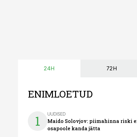
24H
72H
ENIMLOETUD
UUDISED
1
Maido Solovjov: piimahinna riski ei
osapoole kanda jätta