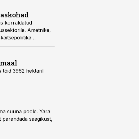
tsaskohad
us korraldatud
dussektorile. Ametnike,
aitsepoliitika
amaal
töid 3962 hektaril
uma suuna poole. Yara
t parandada saagikust,