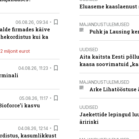
Eluaseme kaaslaenust 
06.08.26, 09:34
MAJANDUSTULEMUSED
alde firmades käive
Puhk ja Lausing ke
ahekordistus kui ka
UUDISED
 miljonit eurot
Aita kaitsta Eesti põllu
kaasa soovimatuid „kaa
04.08.26, 11:23
rminali
MAJANDUSTULEMUSED
Arke Lihatööstuse 
05.08.26, 11:17
ioforce’i kasvu
UUDISED
Jaekettide lepingud luub
äririski
04.08.26, 12:14
rdistus, kasumlikkust