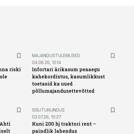
MAJANDUSTULEMUSED
04.08.26, 12:14
nna riski
Infortari ärikasum peaaegu
ole
kahekordistus, kasumlikkust
toetasid ka uued
põllumajandusettevõtted
ST
SISUTURUNDUS
03.07.26, 10:27
 Ahti
Kuni 200 hj traktori rent –
iselt
paindlik lahendus