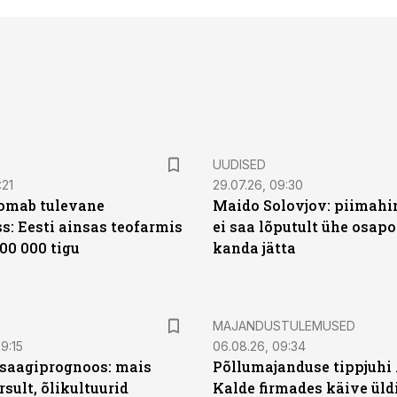
UUDISED
:21
29.07.26, 09:30
oomab tulevane
Maido Solovjov: piimahi
s: Eesti ainsas teofarmis
ei saa lõputult ühe osapo
00 000 tigu
kanda jätta
MAJANDUSTULEMUSED
9:15
06.08.26, 09:34
saagiprognoos: mais
Põllumajanduse tippjuhi
rsult, õlikultuurid
Kalde firmades käive üld