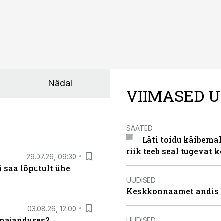
Nädal
VIIMASED U
SAATED
Läti toidu käibema
riik teeb seal tugevat k
29.07.26, 09:30
 saa lõputult ühe
UUDISED
Keskkonnaamet andis J
03.08.26, 12:00
umajanduses?
UUDISED