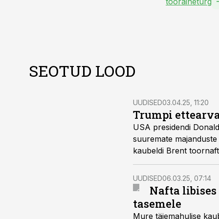
tooraineturg
SEOTUD LOOD
UUDISED
03.04.25, 11:20
Trumpi ettearva
USA presidendi Donald T
suuremate majanduste k
kaubeldi Brent toornafta
ligi 75 USA dollarini.
UUDISED
06.03.25, 07:14
Nafta libise
tasemele
Mure täiemahulise kaub