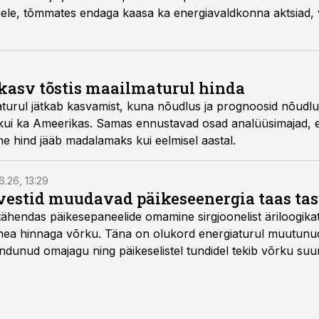
ele, tõmmates endaga kaasa ka energiavaldkonna aktsiad
kasv tõstis maailmaturul hinda
turul jätkab kasvamist, kuna nõudlus ja prognoosid nõudl
kui ka Ameerikas. Samas ennustavad osad analüüsimajad, e
e hind jääb madalamaks kui eelmisel aastal.
6.26, 13:29
vestid muudavad päikeseenergia taas ta
tähendas päikesepaneelide omamine sirgjoonelist äriloogikat:
 hea hinnaga võrku. Täna on olukord energiaturul muutunu
ndunud omajagu ning päikeselistel tundidel tekib võrku suu
ks või isegi negatiivseks. Seetõttu on akusalvestid muutuma
e jaoks üheks olulisemaks investeeringuks energialahendus