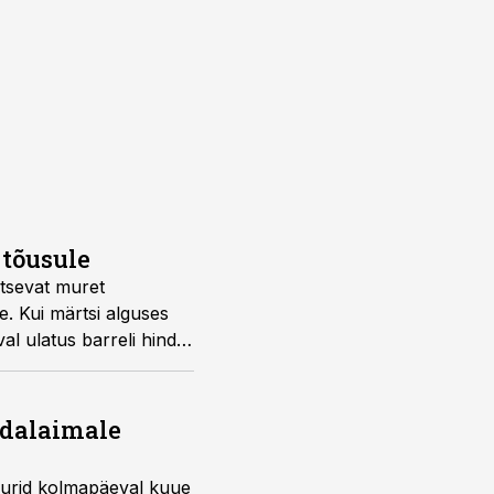
 tõusule
itsevat muret
. Kui märtsi alguses
val ulatus barreli hind
adalaimale
uurid kolmapäeval kuue