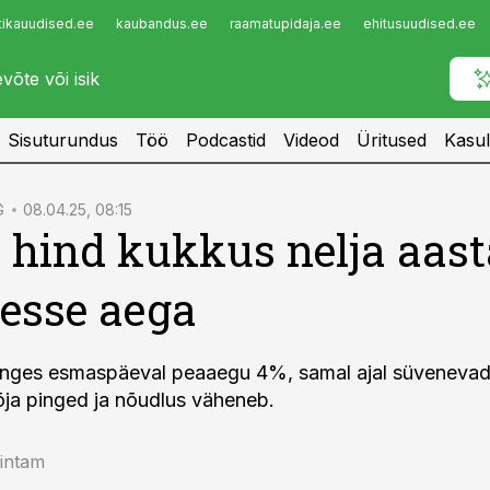
tikauudised.ee
kaubandus.ee
raamatupidaja.ee
ehitusuudised.ee
Infopank
Radar
Sisuturundus
Töö
Podcastid
Videod
Üritused
Kasul
G
08.04.25, 08:15
 hind kukkus nelja aast
esse aega
langes esmaspäeval peaaegu 4%, samal ajal süveneva
ja pinged ja nõudlus väheneb.
eintam