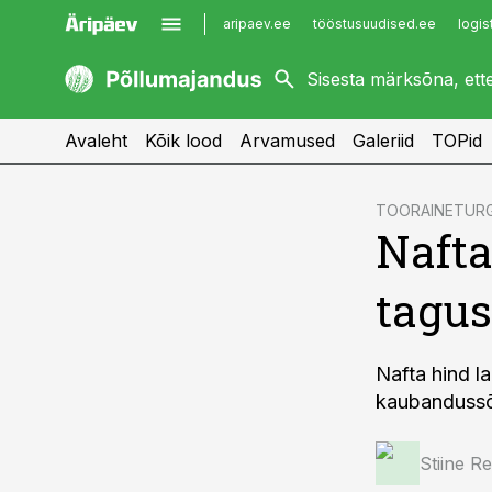
aripaev.ee
tööstusuudised.ee
logis
kaubandus.ee
imelineajalugu.ee
kinnisvarauudised.ee
imelineteadus.ee
Avaleht
Kõik lood
Arvamused
Galeriid
TOPid
cebook
TOORAINETUR
Nafta
Twitter)
kedIn
tagus
ail
k
Nafta hind 
kaubandussõ
Stiine R