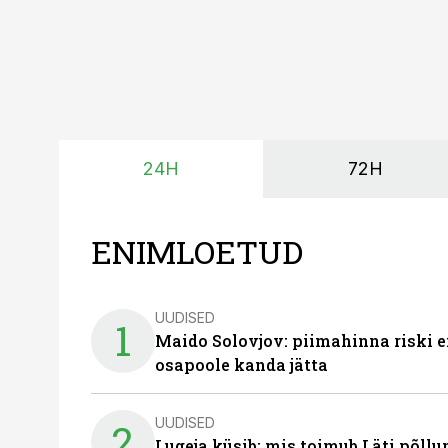
24H
72H
ENIMLOETUD
UUDISED
1
Maido Solovjov: piimahinna riski ei
osapoole kanda jätta
UUDISED
2
Lugeja küsib: mis toimub Läti põll