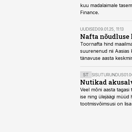
kuu madalaimale tasem
Finance.
UUDISED
09.01.25, 11:13
Nafta nõudluse 
Toornafta hind maailma
suurenenud nii Aasias 
tänavuse aasta keskmin
ST
SISUTURUNDUS
01.0
Nutikad akusal
Veel mõni aasta tagasi 
ise ning ülejäägi müüd
tootmisvõimsusi on lisa
surub börsihinna madala
põllumajandusettevõtet