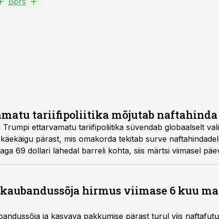
Börs
matu tariifipoliitika mõjutab naftahinda
rumpi ettarvamatu tariifipoliitika süvendab globaalselt val
äekäigu pärast, mis omakorda tekitab surve naftahindadele
ga 69 dollari lähedal barreli kohta, siis märtsi viimasel päe
s kaubandussõja hirmus viimase 6 kuu m
andussõja ja kasvava pakkumise pärast turul viis naftafut