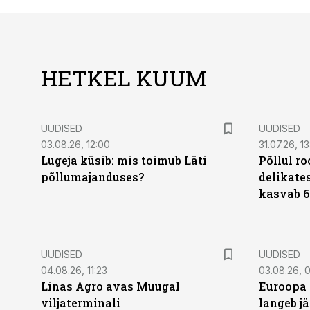
HETKEL KUUM
UUDISED
UUDISED
03.08.26, 12:00
31.07.26, 13
Lugeja küsib: mis toimub Läti
Põllul r
põllumajanduses?
delikates
kasvab 6
UUDISED
UUDISED
04.08.26, 11:23
03.08.26, 0
Linas Agro avas Muugal
Euroopa 
viljaterminali
langeb jä