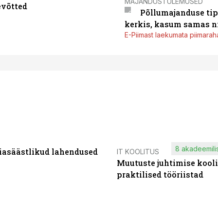
MAJANDUSTULEMUSED
evõtted
Põllumajanduse tip
kerkis, kasum samas ni
E-Piimast laekumata piimaraha
8 akadeemilis
iasäästlikud lahendused
IT KOOLITUS
Muutuste juhtimise kooli
praktilised tööriistad