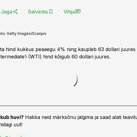
Jaga
Salvesta
Vihja
oto:
Getty Images/Scanpix
fta hind kukkus peaaegu 4% ning kaupleb 63 dollari juures 
ermediate’i (WTI) hind kõigub 60 dollari juures.
kub huvi?
Hakka neid märksõnu jälgima ja saad alati teavitu
idagi uut!