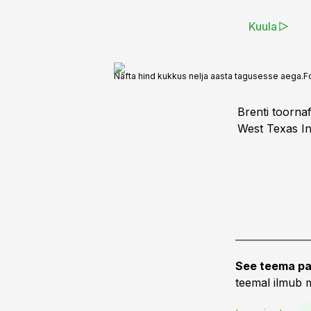
Kuula
Nafta hind kukkus nelja aasta tagusesse aega.
F
Brenti toorna
West Texas Int
See teema pa
teemal ilmub m