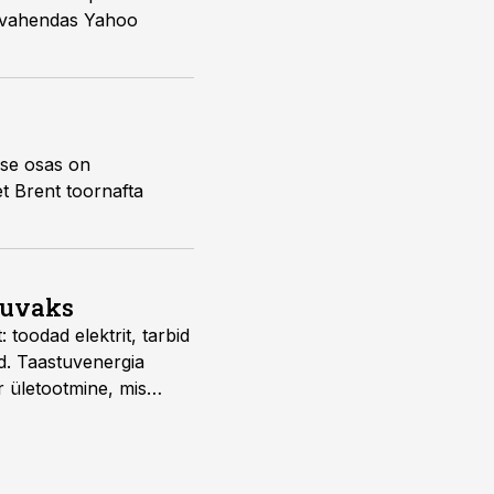
, vahendas Yahoo
use osas on
t Brent toornafta
suvaks
 toodad elektrit, tarbid
d. Taastuvenergia
r ületootmine, mis
s nii ehitus- kui ka
tes.