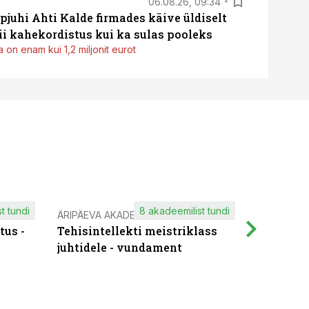
06.08.26, 09:34
pjuhi Ahti Kalde firmades käive üldiselt
i kahekordistus kui ka sulas pooleks
 on enam kui 1,2 miljonit eurot
t tundi
8 akadeemilist tundi
ÄRIPÄEVA AKADEEMIA
IT KOOLIT
tus -
Tehisintellekti meistriklass
Muutuste
juhtidele - vundament
praktilis