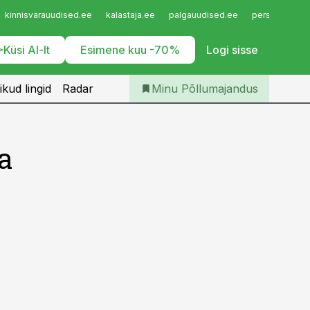
Iseteenindus
kinnisvarauudised.ee
kalastaja.ee
palgauudised.ee
personaliuudi
Telli Põllumajandus
Küsi AI-lt
Esimene kuu -70%
Logi sisse
ikud lingid
Radar
Minu Põllumajandus
a
d