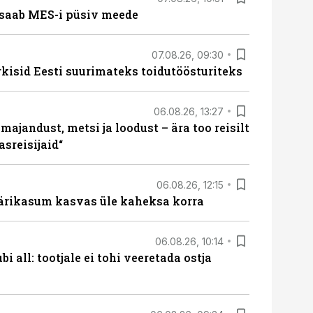
saab MES-i püsiv meede
07.08.26, 09:30
rkisid Eesti suurimateks toidutöösturiteks
06.08.26, 13:27
majandust, metsi ja loodust – ära too reisilt
sreisijaid“
06.08.26, 12:15
ärikasum kasvas üle kaheksa korra
06.08.26, 10:14
i all: tootjale ei tohi veeretada ostja