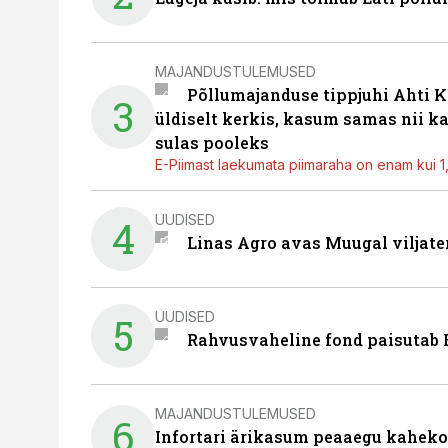
MAJANDUSTULEMUSED
Põllumajanduse tippjuhi Ahti K
3
üldiselt kerkis, kasum samas nii k
sulas pooleks
E-Piimast laekumata piimaraha on enam kui 1,2
UUDISED
4
Linas Agro avas Muugal viljate
UUDISED
5
Rahvusvaheline fond paisutab B
MAJANDUSTULEMUSED
6
Infortari ärikasum peaaegu kaheko