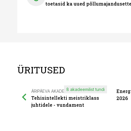
toetasid ka uued põllumajandusett
ÜRITUSED
8 akadeemilist tundi
Energ
ÄRIPÄEVA AKADEEMIA
Tehisintellekti meistriklass
2026
juhtidele - vundament