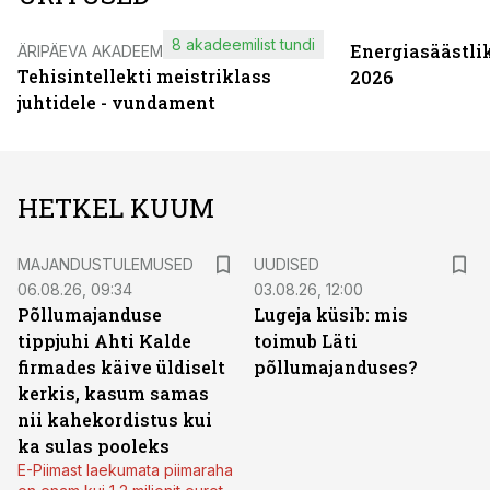
8 akadeemilist tundi
Energiasäästli
ÄRIPÄEVA AKADEEMIA
Tehisintellekti meistriklass
2026
juhtidele - vundament
HETKEL KUUM
MAJANDUSTULEMUSED
UUDISED
06.08.26, 09:34
03.08.26, 12:00
Põllumajanduse
Lugeja küsib: mis
tippjuhi Ahti Kalde
toimub Läti
firmades käive üldiselt
põllumajanduses?
kerkis, kasum samas
nii kahekordistus kui
ka sulas pooleks
E-Piimast laekumata piimaraha