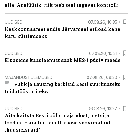
alla. Analüütik: riik teeb seal tugevat kontrolli
UUDISED
07.08.26, 10:35
Keskkonnaamet andis Järvamaal eriload kahe
karu küttimiseks
UUDISED
07.08.26, 10:31
Eluaseme kaaslaenust saab MES-i püsiv meede
MAJANDUSTULEMUSED
07.08.26, 09:30
Puhk ja Lausing kerkisid Eesti suurimateks
toidutöösturiteks
UUDISED
06.08.26, 13:27
Aita kaitsta Eesti põllumajandust, metsi ja
loodust – ära too reisilt kaasa soovimatuid
„kaasreisijaid“