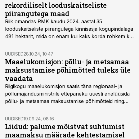
rekordiliselt looduskaitseliste
piirangutega maad
Riik omandas RMK kaudu 2024. aastal 35
looduskaitseliste piirangutega kinnisasja kogupindalaga
481 hektarit, mida on enam kui kaks korda rohkem kui
üle-eelmisel aastal.
UUDISED
28.10.24, 10:47
Maaelukomisjon: põllu- ja metsamaa
maksustamise põhimõtted tuleks üle
vaadata
Riigikogu maaelukomisjon saatis täna regionaal- ja
põllumajandusministrile ettepaneku uuesti analüüsida
põllu- ja metsamaa maksustamise põhimõtteid ning
kaaluda võimalust nende maksustamise
diferentseerimiseks nii, et lähiaastate maksutõus oleks
UUDISED
19.09.24, 08:16
proportsionaalne.
Liidud: palume mõistvat suhtumist
maamaksu määrade kehtestamisel