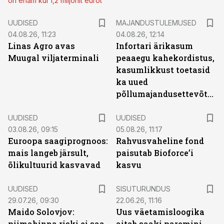
on enam kui 1,2 miljonit eurot
UUDISED
MAJANDUSTULEMUSED
04.08.26, 11:23
04.08.26, 12:14
Linas Agro avas
Infortari ärikasum
Muugal viljaterminali
peaaegu kahekordistus,
kasumlikkust toetasid
ka uued
põllumajandusettevõtted
UUDISED
UUDISED
03.08.26, 09:15
05.08.26, 11:17
Euroopa saagiprognoos:
Rahvusvaheline fond
mais langeb järsult,
paisutab Bioforce’i
õlikultuurid kasvavad
kasvu
ST
UUDISED
SISUTURUNDUS
29.07.26, 09:30
22.06.26, 11:16
Maido Solovjov:
Uus väetamisloogika
piimahinna riski ei saa
aitab saaki paremini