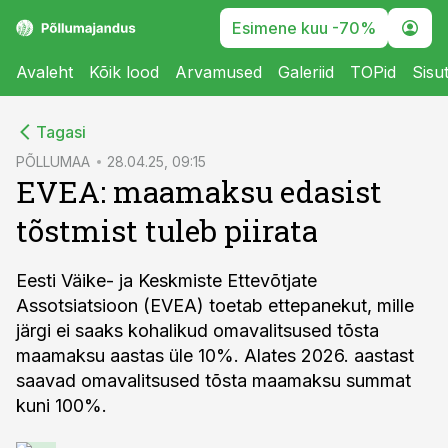
Esimene kuu -70%
Avaleht
Kõik lood
Arvamused
Galeriid
TOPid
Sisu
cebook
Tagasi
Twitter)
PÕLLUMAA
28.04.25, 09:15
EVEA: maamaksu edasist
kedIn
tõstmist tuleb piirata
ail
k
Eesti Väike- ja Keskmiste Ettevõtjate
Assotsiatsioon (EVEA) toetab ettepanekut, mille
järgi ei saaks kohalikud omavalitsused tõsta
maamaksu aastas üle 10%. Alates 2026. aastast
saavad omavalitsused tõsta maamaksu summat
kuni 100%.