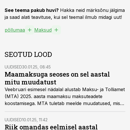
See teema pakub huvi?
Hakka neid märksõnu jälgima
ja saad alati teavituse, kui sel teemal ilmub midagi uut!
põllumaa
Maksud
SEOTUD LOOD
UUDISED
30.01.25, 08:45
Maamaksuga seoses on sel aastal
mitu muudatust
Veebruari esimesel nädalal alustab Maksu- ja Tolliamet
(MTA) 2025. aasta maamaksu maksuteadete
koostamisega. MTA tuletab meelde muudatused, mis
sel aastal maamaksu puudutavad.
UUDISED
10.01.25, 11:42
Riik omandas eelmisel aastal