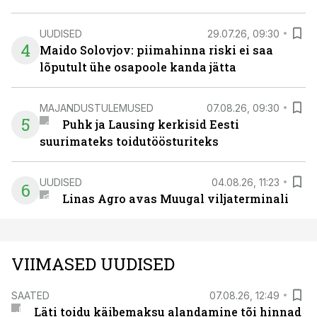
UUDISED
29.07.26, 09:30
4
Maido Solovjov: piimahinna riski ei saa
lõputult ühe osapoole kanda jätta
MAJANDUSTULEMUSED
07.08.26, 09:30
5
Puhk ja Lausing kerkisid Eesti
suurimateks toidutöösturiteks
UUDISED
04.08.26, 11:23
6
Linas Agro avas Muugal viljaterminali
VIIMASED UUDISED
SAATED
07.08.26, 12:49
Läti toidu käibemaksu alandamine tõi hinnad