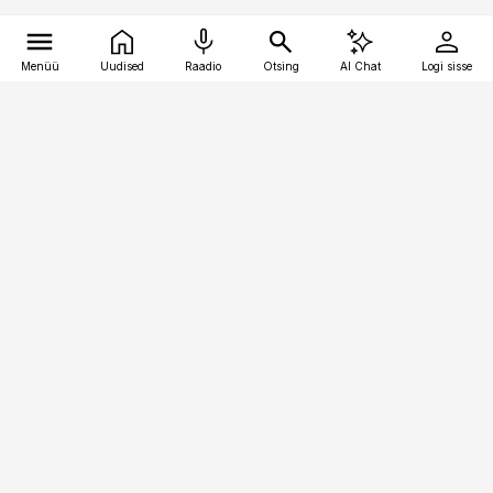
Menüü
Uudised
Raadio
Otsing
AI Chat
Logi sisse
Vana-Lõuna 39/1, 19094 Tallinn
(+372) 667 0111
pollumajandus@pollumajandus.ee
Telli
Reklaam
Firmast
Sisu kasutamisõigused
Ajakirjaniku
eetikakoodeks
Üldtingimused
Privaatsustingimused
Küpsiste poliitika
KKK
Eesti Meediaettevõtete
Eelistuste haldamine