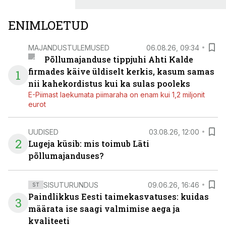
ENIMLOETUD
MAJANDUSTULEMUSED
06.08.26, 09:34
Põllumajanduse tippjuhi Ahti Kalde
firmades käive üldiselt kerkis, kasum samas
1
nii kahekordistus kui ka sulas pooleks
E-Piimast laekumata piimaraha on enam kui 1,2 miljonit
eurot
UUDISED
03.08.26, 12:00
2
Lugeja küsib: mis toimub Läti
põllumajanduses?
SISUTURUNDUS
09.06.26, 16:46
ST
Paindlikkus Eesti taimekasvatuses: kuidas
3
määrata ise saagi valmimise aega ja
kvaliteeti