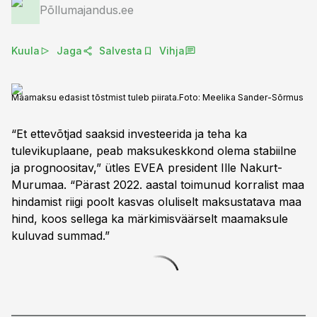
Põllumajandus.ee
Kuula
Jaga
Salvesta
Vihja
Maamaksu edasist tõstmist tuleb piirata.
Foto:
Meelika Sander-Sõrmus
“Et ettevõtjad saaksid investeerida ja teha ka
tulevikuplaane, peab maksukeskkond olema stabiilne
ja prognoositav,” ütles EVEA president Ille Nakurt-
Murumaa. “Pärast 2022. aastal toimunud korralist maa
hindamist riigi poolt kasvas oluliselt maksustatava maa
hind, koos sellega ka märkimisväärselt maamaksule
kuluvad summad.”