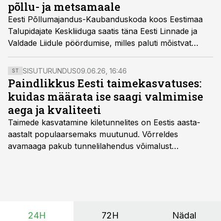
põllu- ja metsamaale
Eesti Põllumajandus-Kaubanduskoda koos Eestimaa
Talupidajate Keskliiduga saatis täna Eesti Linnade ja
Valdade Liidule pöördumise, milles paluti mõistvat
suhtumist, vastutustundlikkust ja hoolivust maamaksu
määrade kehtestamisel põllumajandus- ja metsamaale.
SISUTURUNDUS
09.06.26, 16:46
ST
Paindlikkus Eesti taimekasvatuses:
kuidas määrata ise saagi valmimise
aega ja kvaliteeti
Taimede kasvatamine kiletunnelites on Eestis aasta-
aastalt populaarsemaks muutunud. Võrreldes
avamaaga pakub tunnelilahendus võimalust
saagikoristuse algust kuni kahe nädala võrra
varasemaks tuua või hoopis hilisemaks lükata. Hästi
planeerides on tänu sellele võimalik saada ka saagi
eest turul kõrgemat hinda.
24H
72H
Nädal