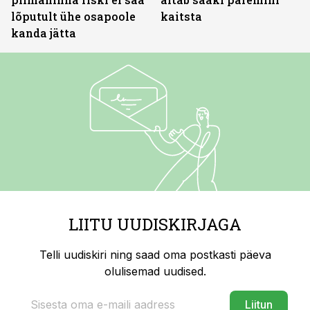
lõputult ühe osapoole
kaitsta
kanda jätta
LIITU UUDISKIRJAGA
Telli uudiskiri ning saad oma postkasti päeva
olulisemad uudised.
Liitun