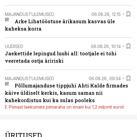
MAJANDUSTULEMUSED
06.08.26, 12:15
Arke Lihatööstuse ärikasum kasvas üle
kaheksa korra
UUDISED
06.08.26, 10:14
Jaekettide lepingud luubi all: tootjale ei tohi
veeretada ostja äririski
MAJANDUSTULEMUSED
06.08.26, 09:34
Põllumajanduse tippjuhi Ahti Kalde firmades
käive üldiselt kerkis, kasum samas nii
kahekordistus kui ka sulas pooleks
E-Piimast laekumata piimaraha on enam kui 1,2 miljonit eurot
ÜRITUSED