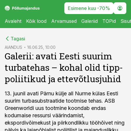
Esimene kuu -70%
Avaleht
Kõik lood
Arvamused
Galeriid
TOPid
Sisu
cebook
Tagasi
Twitter)
AIANDUS
16.06.25, 10:00
Galerii: avati Eesti suurim
kedIn
turbatehas – kohal olid tipp-
ail
poliitikud ja ettevõtlusjuhid
k
13. juunil avati Pärnu külje all Nurme külas Eesti
suurim turbasubstraatide tootmise tehas. ASB
Greenworldi uus tootmine koondab endas
kodumaise ressursi väärindamist,
ekspordivõimekust ja piirkondlikku tööhõivet ning
pälvis ka laiapõhjalist poliitilist ja majanduslikku