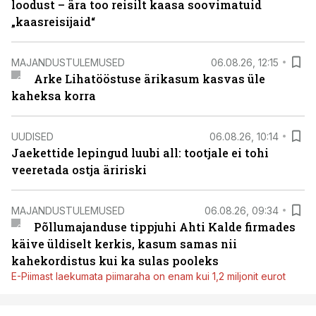
loodust – ära too reisilt kaasa soovimatuid
„kaasreisijaid“
MAJANDUSTULEMUSED
06.08.26, 12:15
Arke Lihatööstuse ärikasum kasvas üle
kaheksa korra
UUDISED
06.08.26, 10:14
Jaekettide lepingud luubi all: tootjale ei tohi
veeretada ostja äririski
MAJANDUSTULEMUSED
06.08.26, 09:34
Põllumajanduse tippjuhi Ahti Kalde firmades
käive üldiselt kerkis, kasum samas nii
kahekordistus kui ka sulas pooleks
E-Piimast laekumata piimaraha on enam kui 1,2 miljonit eurot