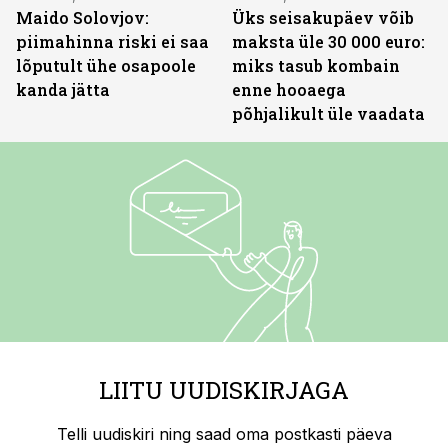
Maido Solovjov:
Üks seisakupäev võib
piimahinna riski ei saa
maksta üle 30 000 euro:
lõputult ühe osapoole
miks tasub kombain
kanda jätta
enne hooaega
põhjalikult üle vaadata
LIITU UUDISKIRJAGA
Telli uudiskiri ning saad oma postkasti päeva