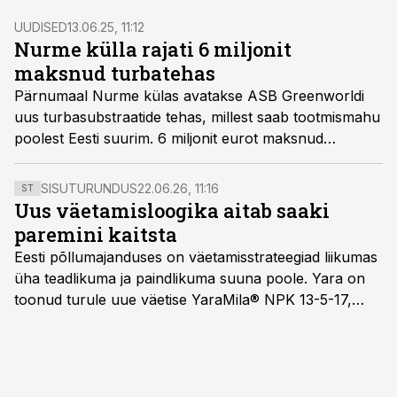
UUDISED
13.06.25, 11:12
Nurme külla rajati 6 miljonit
maksnud turbatehas
Pärnumaal Nurme külas avatakse ASB Greenworldi
uus turbasubstraatide tehas, millest saab tootmismahu
poolest Eesti suurim. 6 miljonit eurot maksnud
lisatehase rajamise eesmärk on suurendada
väärindatud turba eksporti välisturgudele.
SISUTURUNDUS
22.06.26, 11:16
ST
Uus väetamisloogika aitab saaki
paremini kaitsta
Eesti põllumajanduses on väetamisstrateegiad liikumas
üha teadlikuma ja paindlikuma suuna poole. Yara on
toonud turule uue väetise YaraMila® NPK 13-5-17,
mille eesmärk on mitte ainult parandada saagikust,
vaid ka muuta põllumeeste mõtteviisi väetamise
ajastuse ja koguste osas.