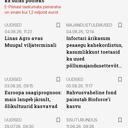
ka sulas pooleks
E-Piimast laekumata piimaraha
on enam kui 1,2 miljonit eurot
UUDISED
MAJANDUSTULEMUSED
04.08.26, 11:23
04.08.26, 12:14
Linas Agro avas
Infortari ärikasum
Muugal viljaterminali
peaaegu kahekordistus,
kasumlikkust toetasid
ka uued
põllumajandusettevõtted
UUDISED
UUDISED
03.08.26, 09:15
05.08.26, 11:17
Euroopa saagiprognoos:
Rahvusvaheline fond
mais langeb järsult,
paisutab Bioforce’i
õlikultuurid kasvavad
kasvu
ST
UUDISED
SISUTURUNDUS
29.07.26, 09:30
11.06.26, 09:28