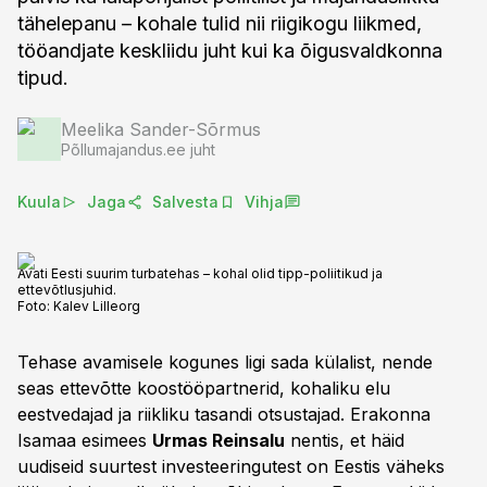
tähelepanu – kohale tulid nii riigikogu liikmed,
tööandjate keskliidu juht kui ka õigusvaldkonna
tipud.
Meelika Sander-Sõrmus
Põllumajandus.ee juht
Kuula
Jaga
Salvesta
Vihja
Avati Eesti suurim turbatehas – kohal olid tipp-poliitikud ja
ettevõtlusjuhid.
Foto:
Kalev Lilleorg
Tehase avamisele kogunes ligi sada külalist, nende
seas ettevõtte koostööpartnerid, kohaliku elu
eestvedajad ja riikliku tasandi otsustajad. Erakonna
Isamaa esimees
Urmas Reinsalu
nentis, et häid
uudiseid suurtest investeeringutest on Eestis väheks