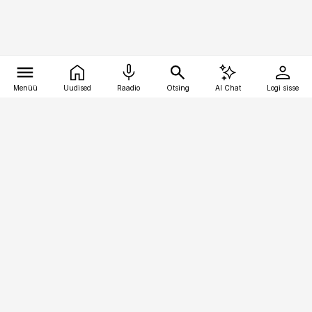
Menüü
Uudised
Raadio
Otsing
AI Chat
Logi sisse
Vana-Lõuna 39/1, 19094 Tallinn
(+372) 667 0111
pollumajandus@pollumajandus.ee
Telli
Reklaam
Firmast
Sisu kasutamisõigused
Ajakirjaniku
eetikakoodeks