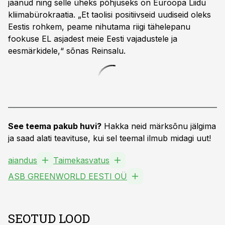
jäänud ning selle üheks põhjuseks on Euroopa Liidu
kliimabürokraatia. „Et taolisi positiivseid uudiseid oleks
Eestis rohkem, peame nihutama riigi tähelepanu
fookuse EL asjadest meie Eesti vajadustele ja
eesmärkidele,“ sõnas Reinsalu.
See teema pakub huvi?
Hakka neid märksõnu jälgima
ja saad alati teavituse, kui sel teemal ilmub midagi uut!
aiandus
Taimekasvatus
ASB GREENWORLD EESTI OÜ
SEOTUD LOOD