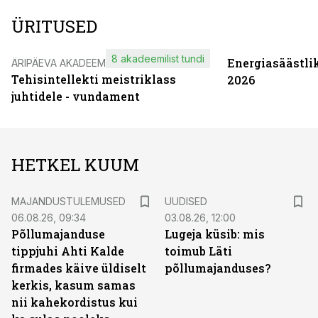
ÜRITUSED
8 akadeemilist tundi
Energiasäästli
ÄRIPÄEVA AKADEEMIA
Tehisintellekti meistriklass
2026
juhtidele - vundament
HETKEL KUUM
MAJANDUSTULEMUSED
UUDISED
06.08.26, 09:34
03.08.26, 12:00
Põllumajanduse
Lugeja küsib: mis
tippjuhi Ahti Kalde
toimub Läti
firmades käive üldiselt
põllumajanduses?
kerkis, kasum samas
nii kahekordistus kui