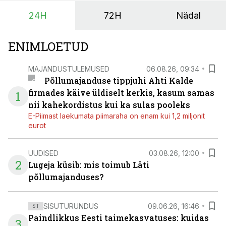
24H
72H
Nädal
ENIMLOETUD
MAJANDUSTULEMUSED
06.08.26, 09:34
Põllumajanduse tippjuhi Ahti Kalde
firmades käive üldiselt kerkis, kasum samas
1
nii kahekordistus kui ka sulas pooleks
E-Piimast laekumata piimaraha on enam kui 1,2 miljonit
eurot
UUDISED
03.08.26, 12:00
2
Lugeja küsib: mis toimub Läti
põllumajanduses?
SISUTURUNDUS
09.06.26, 16:46
ST
Paindlikkus Eesti taimekasvatuses: kuidas
3