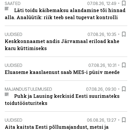
SAATED
07.08.26, 12:49
Läti toidu käibemaksu alandamine tõi hinnad
alla. Analüütik: riik teeb seal tugevat kontrolli
UUDISED
07.08.26, 10:35
Keskkonnaamet andis Järvamaal eriload kahe
karu küttimiseks
UUDISED
07.08.26, 10:31
Eluaseme kaaslaenust saab MES-i püsiv meede
MAJANDUSTULEMUSED
07.08.26, 09:30
Puhk ja Lausing kerkisid Eesti suurimateks
toidutöösturiteks
UUDISED
06.08.26, 13:27
Aita kaitsta Eesti põllumajandust, metsi ja