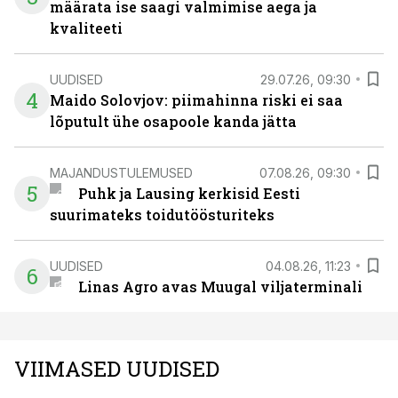
määrata ise saagi valmimise aega ja
kvaliteeti
UUDISED
29.07.26, 09:30
4
Maido Solovjov: piimahinna riski ei saa
lõputult ühe osapoole kanda jätta
MAJANDUSTULEMUSED
07.08.26, 09:30
5
Puhk ja Lausing kerkisid Eesti
suurimateks toidutöösturiteks
UUDISED
04.08.26, 11:23
6
Linas Agro avas Muugal viljaterminali
VIIMASED UUDISED