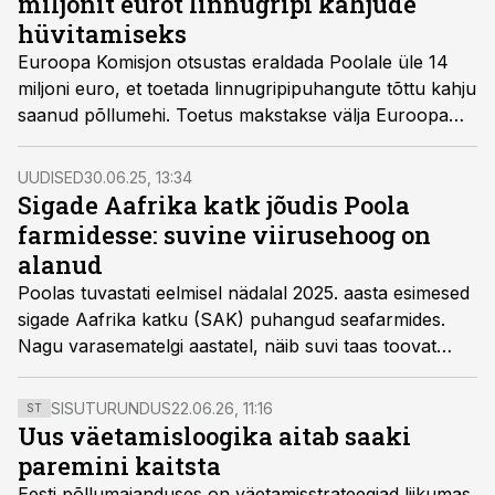
miljonit eurot linnugripi kahjude
hüvitamiseks
Euroopa Komisjon otsustas eraldada Poolale üle 14
miljoni euro, et toetada linnugripipuhangute tõttu kahju
saanud põllumehi. Toetus makstakse välja Euroopa
Liidu põllumajandusreservist ning jõuab tootjateni
hiljemalt 2026. aasta veebruariks.
UUDISED
30.06.25, 13:34
Sigade Aafrika katk jõudis Poola
farmidesse: suvine viirusehoog on
alanud
Poolas tuvastati eelmisel nädalal 2025. aasta esimesed
sigade Aafrika katku (SAK) puhangud seafarmides.
Nagu varasematelgi aastatel, näib suvi taas toovat
kaasa viiruse leviku sagenemise. Esimesed juhtumid
registreeriti riigi põhja- ja idaosas, sealhulgas suuremas
SISUTURUNDUS
22.06.26, 11:16
ST
farmis Gdanski lähistel.
Uus väetamisloogika aitab saaki
paremini kaitsta
Eesti põllumajanduses on väetamisstrateegiad liikumas