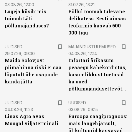
03.08.26, 12:00
31.07.26, 13:21
Lugeja küsib: mis
Põllul roomab tulevane
toimub Läti
delikatess: Eesti ainsas
põllumajanduses?
teofarmis kasvab 600
000 tigu
UUDISED
MAJANDUSTULEMUSED
29.07.26, 09:30
04.08.26, 12:14
Maido Solovjov:
Infortari ärikasum
piimahinna riski ei saa
peaaegu kahekordistus,
lõputult ühe osapoole
kasumlikkust toetasid
kanda jätta
ka uued
põllumajandusettevõtted
UUDISED
UUDISED
04.08.26, 11:23
03.08.26, 09:15
Linas Agro avas
Euroopa saagiprognoos:
Muugal viljaterminali
mais langeb järsult,
õlikultuurid kasvavad