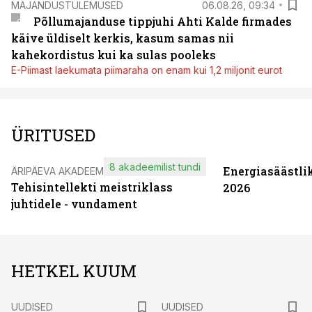
MAJANDUSTULEMUSED
06.08.26, 09:34
Põllumajanduse tippjuhi Ahti Kalde firmades
käive üldiselt kerkis, kasum samas nii
kahekordistus kui ka sulas pooleks
E-Piimast laekumata piimaraha on enam kui 1,2 miljonit eurot
ÜRITUSED
8 akadeemilist tundi
Energiasäästli
ÄRIPÄEVA AKADEEMIA
Tehisintellekti meistriklass
2026
juhtidele - vundament
HETKEL KUUM
UUDISED
UUDISED