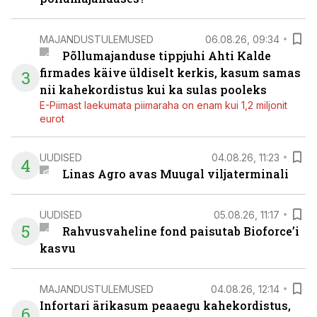
MAJANDUSTULEMUSED
06.08.26, 09:34
Põllumajanduse tippjuhi Ahti Kalde
firmades käive üldiselt kerkis, kasum samas
3
nii kahekordistus kui ka sulas pooleks
E-Piimast laekumata piimaraha on enam kui 1,2 miljonit
eurot
UUDISED
04.08.26, 11:23
4
Linas Agro avas Muugal viljaterminali
UUDISED
05.08.26, 11:17
5
Rahvusvaheline fond paisutab Bioforce’i
kasvu
MAJANDUSTULEMUSED
04.08.26, 12:14
Infortari ärikasum peaaegu kahekordistus,
6