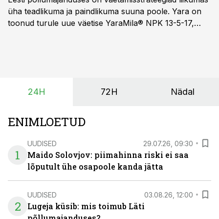
üha teadlikuma ja paindlikuma suuna poole. Yara on
toonud turule uue väetise YaraMila® NPK 13-5-17,
mille eesmärk on mitte ainult parandada saagikust,
vaid ka muuta põllumeeste mõtteviisi väetamise
ajastuse ja koguste osas.
24H
72H
Nädal
ENIMLOETUD
UUDISED
29.07.26, 09:30
1
Maido Solovjov: piimahinna riski ei saa
lõputult ühe osapoole kanda jätta
UUDISED
03.08.26, 12:00
2
Lugeja küsib: mis toimub Läti
põllumajanduses?