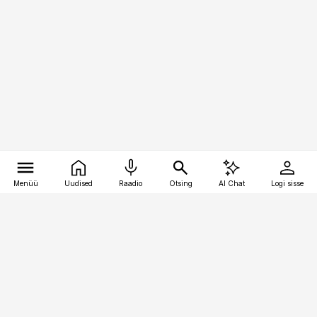
Menüü
Uudised
Raadio
Otsing
AI Chat
Logi sisse
Vana-Lõuna 39/1, 19094 Tallinn
(+372) 667 0111
pollumajandus@pollumajandus.ee