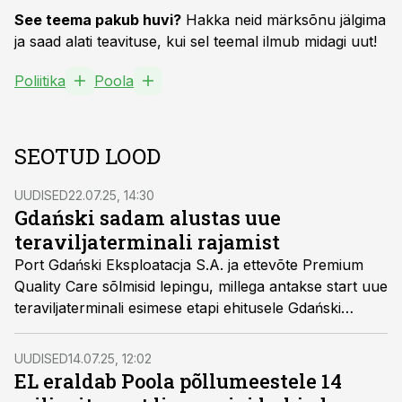
See teema pakub huvi?
Hakka neid märksõnu jälgima
ja saad alati teavituse, kui sel teemal ilmub midagi uut!
Poliitika
Poola
SEOTUD LOOD
UUDISED
22.07.25, 14:30
Gdański sadam alustas uue
teraviljaterminali rajamist
Port Gdański Eksploatacja S.A. ja ettevõte Premium
Quality Care sõlmisid lepingu, millega antakse start uue
teraviljaterminali esimese etapi ehitusele Gdański
sadamas. Tegemist on ajaloolise investeeringuga, mille
koguväärtus ulatub 240 miljoni Poola zlotini.
UUDISED
14.07.25, 12:02
EL eraldab Poola põllumeestele 14