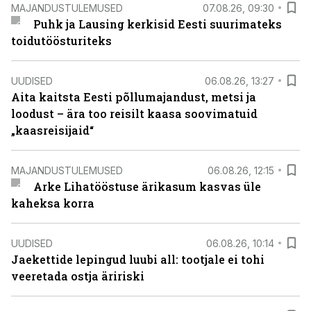
MAJANDUSTULEMUSED
07.08.26, 09:30
Puhk ja Lausing kerkisid Eesti suurimateks
toidutöösturiteks
UUDISED
06.08.26, 13:27
Aita kaitsta Eesti põllumajandust, metsi ja
loodust – ära too reisilt kaasa soovimatuid
„kaasreisijaid“
MAJANDUSTULEMUSED
06.08.26, 12:15
Arke Lihatööstuse ärikasum kasvas üle
kaheksa korra
UUDISED
06.08.26, 10:14
Jaekettide lepingud luubi all: tootjale ei tohi
veeretada ostja äririski