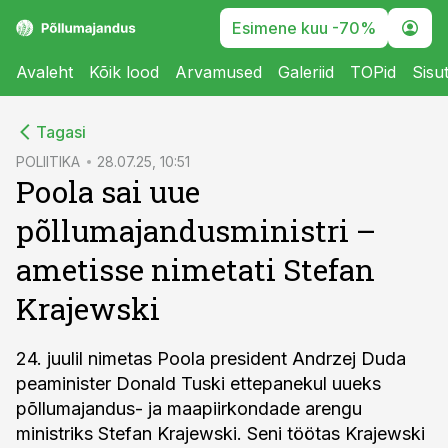
Esimene kuu -70%
Avaleht
Kõik lood
Arvamused
Galeriid
TOPid
Sisu
cebook
Tagasi
Twitter)
POLIITIKA
28.07.25, 10:51
Poola sai uue
kedIn
põllumajandusministri –
ail
ametisse nimetati Stefan
k
Krajewski
24. juulil nimetas Poola president Andrzej Duda
peaminister Donald Tuski ettepanekul uueks
põllumajandus- ja maapiirkondade arengu
ministriks Stefan Krajewski. Seni töötas Krajewski