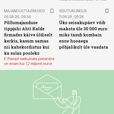
ST
MAJANDUSTULEMUSED
SISUTURUNDUS
06.08.26, 09:34
11.06.26, 09:28
Põllumajanduse
Üks seisakupäev võib
tippjuhi Ahti Kalde
maksta üle 30 000 euro:
firmades käive üldiselt
miks tasub kombain
kerkis, kasum samas
enne hooaega
nii kahekordistus kui
põhjalikult üle vaadata
ka sulas pooleks
E-Piimast laekumata piimaraha
on enam kui 1,2 miljonit eurot