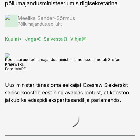
põllumajandusministeeriumis riigisekretärina.
Meelika Sander-Sõrmus
Põllumajandus.ee juht
Kuula
Jaga
Salvesta
Vihja
Poola sai uue põllumajandusministri – ametisse nimetati Stefan
Krajewski.
Foto:
MARD
Uus minister tänas oma eelkäijat Czesław Siekierskit
senise koostöö eest ning avaldas lootust, et koostöö
jätkub ka edaspidi eksperttasandil ja parlamendis.