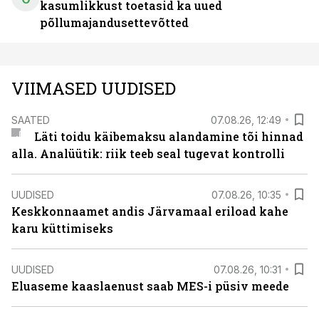
kasumlikkust toetasid ka uued
põllumajandusettevõtted
VIIMASED UUDISED
SAATED
07.08.26, 12:49
Läti toidu käibemaksu alandamine tõi hinnad
alla. Analüütik: riik teeb seal tugevat kontrolli
UUDISED
07.08.26, 10:35
Keskkonnaamet andis Järvamaal eriload kahe
karu küttimiseks
UUDISED
07.08.26, 10:31
Eluaseme kaaslaenust saab MES-i püsiv meede