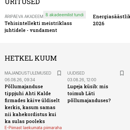
ÜRITUSED
8 akadeemilist tundi
Energiasäästli
ÄRIPÄEVA AKADEEMIA
Tehisintellekti meistriklass
2026
juhtidele - vundament
HETKEL KUUM
MAJANDUSTULEMUSED
UUDISED
06.08.26, 09:34
03.08.26, 12:00
Põllumajanduse
Lugeja küsib: mis
tippjuhi Ahti Kalde
toimub Läti
firmades käive üldiselt
põllumajanduses?
kerkis, kasum samas
nii kahekordistus kui
ka sulas pooleks
E-Piimast laekumata piimaraha