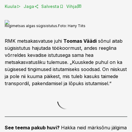
Kuula
Jaga
Salvesta
Vihja
Riigimetsas algas sügisistutus.
Foto:
Harry Tiits
RMK metsakasvatuse juhi
Toomas Väädi
sõnul aitab
sügisistutus hajutada töökoormust, andes reeglina
võrreldes kevadise istutusega sama hea
metsakasvatusliku tulemuse. „Kuuskede puhul on ka
sügisesed tingimused istutamiseks soodsad. On niiskust
ja pole nii kuuma päikest, mis tuleb kasuks taimede
transpordil, pakendamisel ja lõpuks istutamisel.“
See teema pakub huvi?
Hakka neid märksõnu jälgima