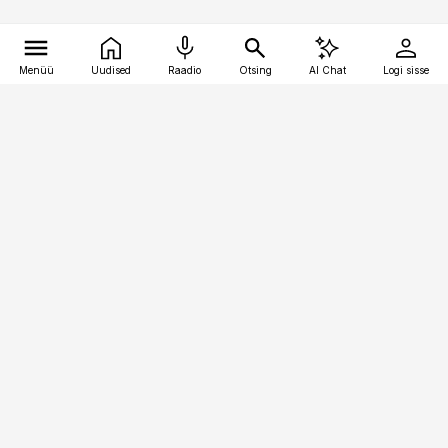
Menüü
Uudised
Raadio
Otsing
AI Chat
Logi sisse
Vana-Lõuna 39/1, 19094 Tallinn
(+372) 667 0111
pollumajandus@pollumajandus.ee
Telli
Reklaam
Firmast
Sisu kasutamisõigused
Ajakirjaniku
eetikakoodeks
Üldtingimused
Privaatsustingimused
Küpsiste poliitika
KKK