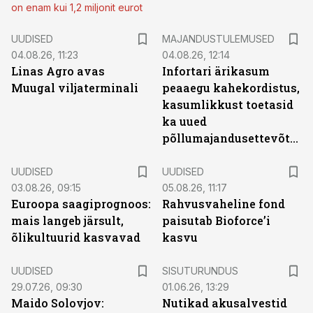
on enam kui 1,2 miljonit eurot
UUDISED
MAJANDUSTULEMUSED
04.08.26, 11:23
04.08.26, 12:14
Linas Agro avas
Infortari ärikasum
Muugal viljaterminali
peaaegu kahekordistus,
kasumlikkust toetasid
ka uued
põllumajandusettevõtted
UUDISED
UUDISED
03.08.26, 09:15
05.08.26, 11:17
Euroopa saagiprognoos:
Rahvusvaheline fond
mais langeb järsult,
paisutab Bioforce’i
õlikultuurid kasvavad
kasvu
ST
UUDISED
SISUTURUNDUS
29.07.26, 09:30
01.06.26, 13:29
Maido Solovjov:
Nutikad akusalvestid