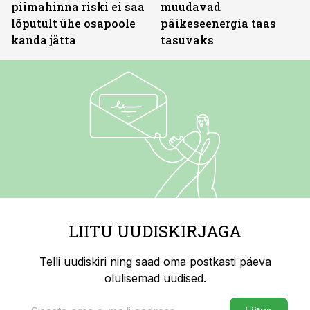
piimahinna riski ei saa
muudavad
lõputult ühe osapoole
päikeseenergia taas
kanda jätta
tasuvaks
LIITU UUDISKIRJAGA
Telli uudiskiri ning saad oma postkasti päeva
olulisemad uudised.