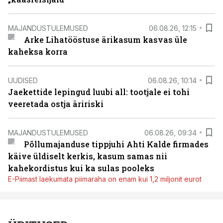
MAJANDUSTULEMUSED
06.08.26, 12:15
Arke Lihatööstuse ärikasum kasvas üle
kaheksa korra
UUDISED
06.08.26, 10:14
Jaekettide lepingud luubi all: tootjale ei tohi
veeretada ostja äririski
MAJANDUSTULEMUSED
06.08.26, 09:34
Põllumajanduse tippjuhi Ahti Kalde firmades
käive üldiselt kerkis, kasum samas nii
kahekordistus kui ka sulas pooleks
E-Piimast laekumata piimaraha on enam kui 1,2 miljonit eurot