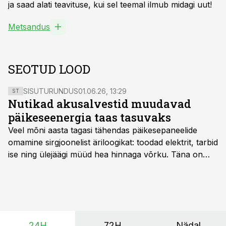
ja saad alati teavituse, kui sel teemal ilmub midagi uut!
Metsandus
SEOTUD LOOD
SISUTURUNDUS
01.06.26, 13:29
ST
Nutikad akusalvestid muudavad
päikeseenergia taas tasuvaks
Veel mõni aasta tagasi tähendas päikesepaneelide
omamine sirgjoonelist äriloogikat: toodad elektrit, tarbid
ise ning ülejäägi müüd hea hinnaga võrku. Täna on
olukord energiaturul muutunud. Taastuvenergia
tootmisvõimsusi on lisandunud omajagu ning
päikeselistel tundidel tekib võrku suur ületootmine, mis
surub börsihinna madalaks või isegi negatiivseks.
Seetõttu on akusalvestid muutumas nii ehitus- kui ka
24H
72H
Nädal