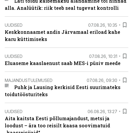
Läti toidu käibemaksu alandamine tõi hinnad
alla. Analüütik: riik teeb seal tugevat kontrolli
UUDISED
07.08.26, 10:35
Keskkonnaamet andis Järvamaal eriload kahe
karu küttimiseks
UUDISED
07.08.26, 10:31
Eluaseme kaaslaenust saab MES-i püsiv meede
MAJANDUSTULEMUSED
07.08.26, 09:30
Puhk ja Lausing kerkisid Eesti suurimateks
toidutöösturiteks
UUDISED
06.08.26, 13:27
Aita kaitsta Eesti põllumajandust, metsi ja
loodust – ära too reisilt kaasa soovimatuid
„kaasreisijaid“