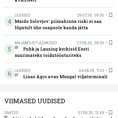
UUDISED
29.07.26, 09:30
4
Maido Solovjov: piimahinna riski ei saa
lõputult ühe osapoole kanda jätta
MAJANDUSTULEMUSED
07.08.26, 09:30
5
Puhk ja Lausing kerkisid Eesti
suurimateks toidutöösturiteks
UUDISED
04.08.26, 11:23
6
Linas Agro avas Muugal viljaterminali
VIIMASED UUDISED
SAATED
07.08.26, 12:49