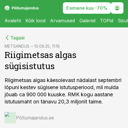
Esimene kuu -70%
Avaleht
Kõik lood
Arvamused
Galeriid
TOPid
Sisu
cebook
Tagasi
Twitter)
METSANDUS
10.09.25, 11:19
Riigimetsas algas
kedIn
sügisistutus
ail
k
Riigimetsas algas käesolevast nädalast septembri
lõpuni kestev sügisene istutusperiood, mil mulda
jõuab ca 900 000 kuuske. RMK kogu aastane
istutusmaht on tänavu 20,3 miljonit taime.
Põllumajandus.ee