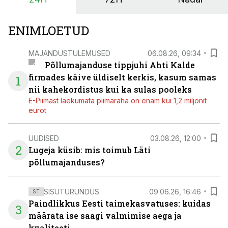
põllumajandusettevõtete jaoks üheks olulisemaks
investeeringuks energialahendustes.
ENIMLOETUD
MAJANDUSTULEMUSED
06.08.26, 09:34
Põllumajanduse tippjuhi Ahti Kalde
firmades käive üldiselt kerkis, kasum samas
1
nii kahekordistus kui ka sulas pooleks
E-Piimast laekumata piimaraha on enam kui 1,2 miljonit
eurot
UUDISED
03.08.26, 12:00
2
Lugeja küsib: mis toimub Läti
põllumajanduses?
SISUTURUNDUS
09.06.26, 16:46
ST
Paindlikkus Eesti taimekasvatuses: kuidas
3
määrata ise saagi valmimise aega ja
kvaliteeti