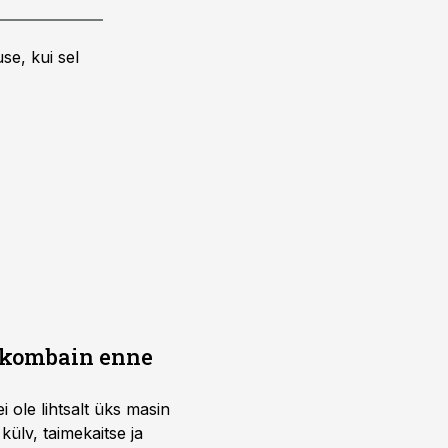
se, kui sel
b kombain enne
i ole lihtsalt üks masin
külv, taimekaitse ja