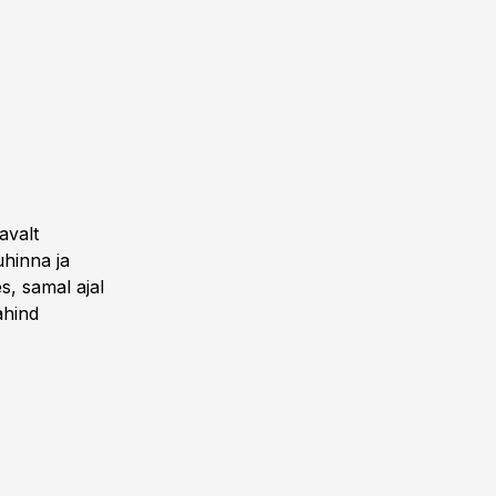
avalt
uhinna ja
, samal ajal
ahind