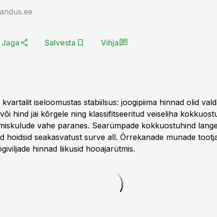
jandus.ee
Jaga
Salvesta
Vihja
I kvartalit iseloomustas stabiilsus: joogipiima hinnad olid vald
i hind jäi kõrgele ning klassifitseeritud veiseliha kokkuost
miskulude vahe paranes. Searümpade kokkuostuhind langes
d hoidsid seakasvatust surve all. Õrrekanade munade tootj
iviljade hinnad liikusid hooajarütmis.