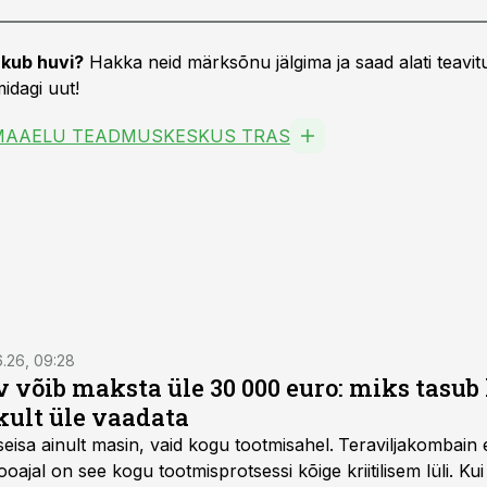
kub huvi?
Hakka neid märksõnu jälgima ja saad alati teavitu
idagi uut!
MAAELU TEADMUSKESKUS TRAS
6.26, 09:28
 võib maksta üle 30 000 euro: miks tasu
kult üle vaadata
seisa ainult masin, vaid kogu tootmisahel.
Teraviljakombain e
oajal on see kogu tootmisprotsessi kõige kriitilisem lüli. Kui 