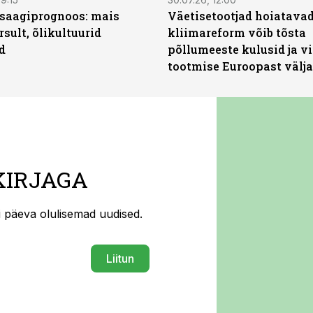
saagiprognoos: mais
Väetisetootjad hoiatavad
rsult, õlikultuurid
kliimareform võib tõsta
d
põllumeeste kulusid ja vi
tootmise Euroopast välja
KIRJAGA
ti päeva olulisemad uudised.
Liitun