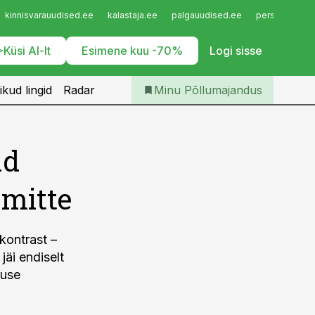
Iseteenindus
kinnisvarauudised.ee
kalastaja.ee
palgauudised.ee
personaliuudi
Telli Põllumajandus
Küsi AI-lt
Esimene kuu -70%
Logi sisse
ikud lingid
Radar
Minu Põllumajandus
ad
mitte
 kontrast –
jäi endiselt
kuse