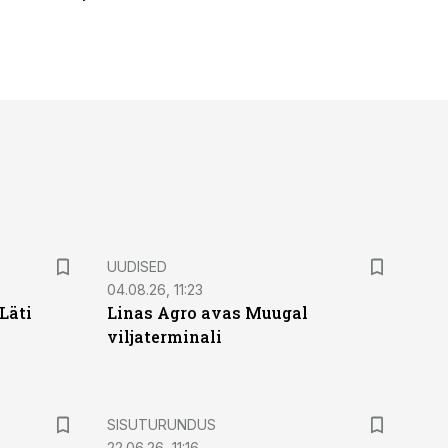
UUDISED
04.08.26, 11:23
Läti
Linas Agro avas Muugal
viljaterminali
ST
SISUTURUNDUS
22.06.26, 11:16