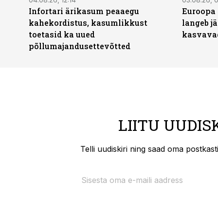
Infortari ärikasum peaaegu
Euroopa 
kahekordistus, kasumlikkust
langeb jä
toetasid ka uued
kasvava
põllumajandusettevõtted
LIITU UUDIS
Telli uudiskiri ning saad oma postkas