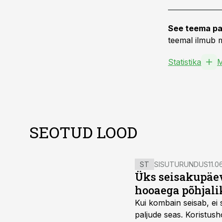
See teema pa
teemal ilmub m
Statistika
SEOTUD LOOD
ST
SISUTURUNDUS
11.0
Üks seisakupäev
hooaega põhjali
Kui kombain seisab, ei 
paljude seas. Koristusho