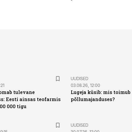
UUDISED
:21
03.08.26, 12:00
oomab tulevane
Lugeja küsib: mis toimub 
s: Eesti ainsas teofarmis
põllumajanduses?
00 000 tigu
UUDISED
9:15
30.07.26, 12:00