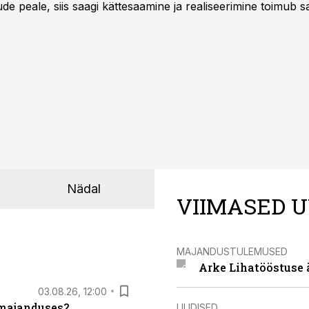
e peale, siis saagi kättesaamine ja realiseerimine toimub s
kõigest 2-4 nädalaga.
Nädal
VIIMASED U
MAJANDUSTULEMUSED
Arke Lihatööstuse 
03.08.26, 12:00
umajanduses?
UUDISED