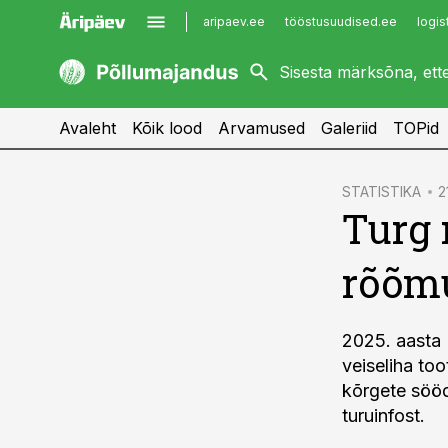
aripaev.ee
tööstusuudised.ee
logis
kaubandus.ee
imelineajalugu.ee
kinnisvarauudised.ee
imelineteadus.ee
Avaleht
Kõik lood
Arvamused
Galeriid
TOPid
cebook
STATISTIKA
2
Turg 
Twitter)
kedIn
rõõmu
ail
k
2025. aasta I
veiseliha to
kõrgete sööd
turuinfost.