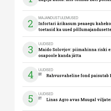
MAJANDUSTULEMUSED
2
Infortari ärikasum peaaegu kaheko
toetasid ka uued põllumajandusett
UUDISED
3
Maido Solovjov: piimahinna riski ei
osapoole kanda jätta
UUDISED
4
Rahvusvaheline fond paisutab B
UUDISED
5
Linas Agro avas Muugal viljate