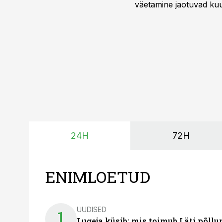
väetamine jaotuvad kuud
ajavahemiku jooksul – 
24H
72H
ENIMLOETUD
UUDISED
1
Lugeja küsib: mis toimub Läti põll