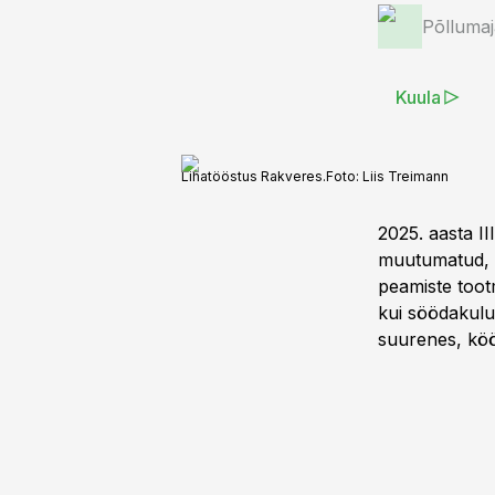
Põlluma
Kuula
Lihatööstus Rakveres.
Foto:
Liis Treimann
2025. aasta II
muutumatud, võ
peamiste toot
kui söödakulu
suurenes, köög