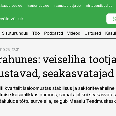
tikauudised.ee
kaubandus.ee
raamatupidaja.ee
ehitusuudised.ee
Infopank
Radar
Sisuturundus
Töö
Podcastid
Videod
Üritused
Kasul
1.10.25, 12:31
rahunes: veiseliha tootj
stavad, seakasvatajad 
II kvartalit iseloomustas stabiilsus ja sektoritevaheline
otmise kasumlikkus paranes, samal ajal kui seakasvatus 
akulude tõttu surve alla, selgub Maaelu Teadmuskes