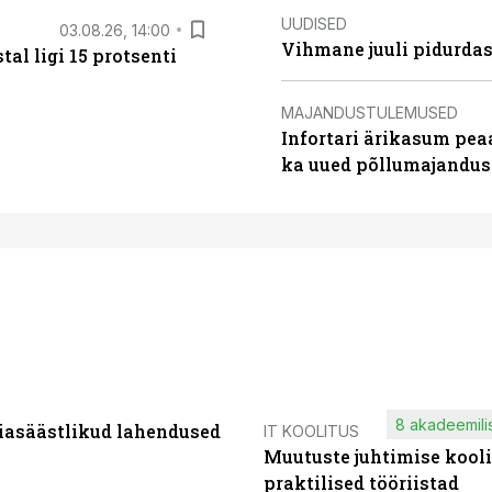
UUDISED
03.08.26, 14:00
Vihmane juuli pidurdas
al ligi 15 protsenti
MAJANDUSTULEMUSED
Infortari ärikasum pea
ka uued põllumajandus
8 akadeemilis
iasäästlikud lahendused
IT KOOLITUS
Muutuste juhtimise kooli
praktilised tööriistad