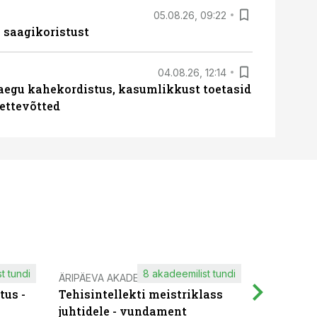
05.08.26, 09:22
 saagikoristust
04.08.26, 12:14
aegu kahekordistus, kasumlikkust toetasid
ettevõtted
t tundi
8 akadeemilist tundi
ÄRIPÄEVA AKADEEMIA
IT KOOLIT
tus -
Tehisintellekti meistriklass
Muutuste
juhtidele - vundament
praktilis