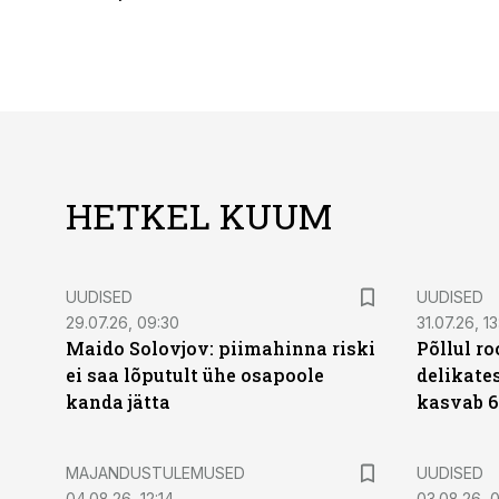
HETKEL KUUM
UUDISED
UUDISED
29.07.26, 09:30
31.07.26, 13
Maido Solovjov: piimahinna riski
Põllul r
ei saa lõputult ühe osapoole
delikates
kanda jätta
kasvab 6
MAJANDUSTULEMUSED
UUDISED
04.08.26, 12:14
03.08.26, 0