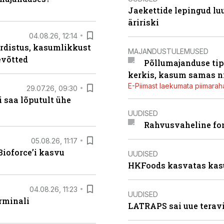
Jaekettide lepingud luub
äririski
04.08.26, 12:14
rdistus, kasumlikkust
MAJANDUSTULEMUSED
evõtted
Põllumajanduse tip
kerkis, kasum samas ni
E-Piimast laekumata piimaraha
29.07.26, 09:30
 saa lõputult ühe
UUDISED
Rahvusvaheline fon
05.08.26, 11:17
ioforce’i kasvu
UUDISED
HKFoods kasvatas kas
04.08.26, 11:23
UUDISED
rminali
LATRAPS sai uue teravi