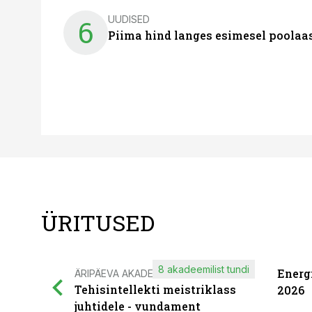
UUDISED
6
Piima hind langes esimesel poolaast
ÜRITUSED
8 akadeemilist tundi
Energ
ÄRIPÄEVA AKADEEMIA
Tehisintellekti meistriklass
2026
juhtidele - vundament