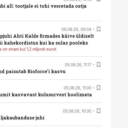
i all: tootjale ei tohi veeretada ostja
06.08.26, 09:34
pjuhi Ahti Kalde firmades käive üldiselt
i kahekordistus kui ka sulas pooleks
 on enam kui 1,2 miljonit eurot
05.08.26, 11:17
d paisutab Bioforce’i kasvu
05.08.26, 11:00
umit kasvavast kulusurvest hoolimata
05.08.26, 10:30
ljakaubanduse juhi