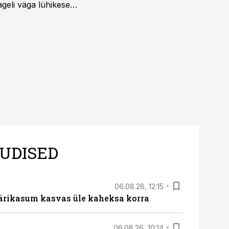
ageli väga lühikese
UDISED
06.08.26, 12:15
ärikasum kasvas üle kaheksa korra
06.08.26, 10:14