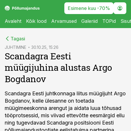
Esimene kuu -70%
Avaleht
Kõik lood
Arvamused
Galeriid
TOPid
Sisu
cebook
Tagasi
Twitter)
JUHTIMINE
30.10.25, 15:26
Scandagra Eesti
kedIn
müügijuhina alustas Argo
ail
Bogdanov
k
Scandagra Eesti juhtkonnaga liitus müügijuht Argo
Bogdanov, kelle ülesanne on toetada
müügimeeskonna arengut ja aidata luua tõhusad
tööprotsessid, mis viivad ettevõtte eesmärgid ellu
ning tugevdavad Scandagra positsiooni Eesti
põllumajandustootjate eelistatuima partnerina.