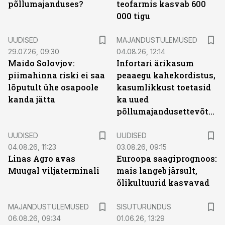
põllumajanduses?
teofarmis kasvab 600
000 tigu
UUDISED
MAJANDUSTULEMUSED
29.07.26, 09:30
04.08.26, 12:14
Maido Solovjov:
Infortari ärikasum
piimahinna riski ei saa
peaaegu kahekordistus,
lõputult ühe osapoole
kasumlikkust toetasid
kanda jätta
ka uued
põllumajandusettevõtted
UUDISED
UUDISED
04.08.26, 11:23
03.08.26, 09:15
Linas Agro avas
Euroopa saagiprognoos:
Muugal viljaterminali
mais langeb järsult,
õlikultuurid kasvavad
ST
MAJANDUSTULEMUSED
SISUTURUNDUS
06.08.26, 09:34
01.06.26, 13:29