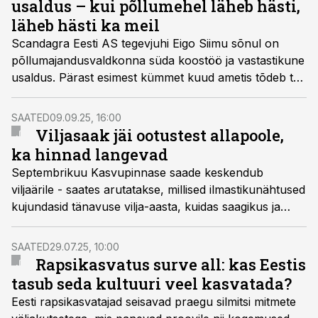
usaldus – kui põllumehel läheb hästi,
läheb hästi ka meil
Scandagra Eesti AS tegevjuhi Eigo Siimu sõnul on
põllumajandusvaldkonna süda koostöö ja vastastikune
usaldus. Pärast esimest kümmet kuud ametis tõdeb ta,
et sektor on küll keerulises seisus, kuid just nüüd on
kõige olulisem seista põllumehe kõrval ja aidata tal
SAATED
09.09.25, 16:00
raskused üle elada.
Viljasaak jäi ootustest allapoole,
ka hinnad langevad
Septembrikuu Kasvupinnase saade keskendub
viljaärile - saates arutatakse, millised ilmastikunähtused
kujundasid tänavuse vilja-aasta, kuidas saagikus ja
kvaliteet piirkonniti erinesid ning miks globaalsed turud
hindu alla suruvad. Samuti räägitakse, kuidas
SAATED
29.07.25, 10:00
mõjutavad põllumeeste müügistrateegiat
Rapsikasvatus surve all: kas Eestis
ladustamisvõimekus ja teadmatus tulevaste
tasub seda kultuuri veel kasvatada?
kokkuostuhindade suhtes, millist rolli mängivad ühistud
Eesti rapsikasvatajad seisavad praegu silmitsi mitmete
ning kas noorem põllumeeste põlvkond müüb saaki