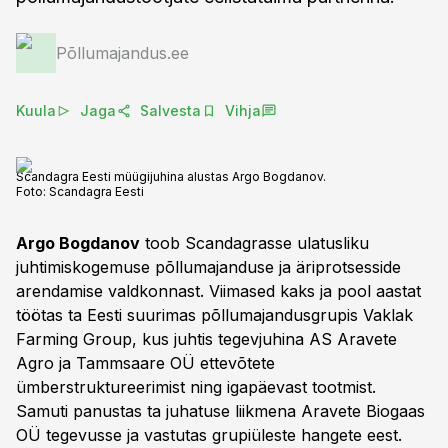
Põllumajandus.ee
Kuula
Jaga
Salvesta
Vihja
Scandagra Eesti müügijuhina alustas Argo Bogdanov.
Foto:
Scandagra Eesti
Argo Bogdanov
toob Scandagrasse ulatusliku
juhtimiskogemuse põllumajanduse ja äriprotsesside
arendamise valdkonnast. Viimased kaks ja pool aastat
töötas ta Eesti suurimas põllumajandusgrupis Vaklak
Farming Group, kus juhtis tegevjuhina AS Aravete
Agro ja Tammsaare OÜ ettevõtete
ümberstruktureerimist ning igapäevast tootmist.
Samuti panustas ta juhatuse liikmena Aravete Biogaas
OÜ tegevusse ja vastutas grupiüleste hangete eest.