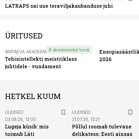
LATRAPS sai uue teraviljakaubanduse juhi
ÜRITUSED
8 akadeemilist tundi
Energiasäästli
ÄRIPÄEVA AKADEEMIA
Tehisintellekti meistriklass
2026
juhtidele - vundament
HETKEL KUUM
UUDISED
UUDISED
03.08.26, 12:00
31.07.26, 13:21
Lugeja küsib: mis
Põllul roomab tulevane
toimub Läti
delikatess: Eesti ainsas