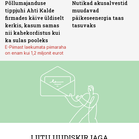
Põllumajanduse
Nutikad akusalvestid
tippjuhi Ahti Kalde
muudavad
firmades käive üldiselt
päikeseenergia taas
kerkis, kasum samas
tasuvaks
nii kahekordistus kui
ka sulas pooleks
E-Piimast laekumata piimaraha
on enam kui 1,2 miljonit eurot
LIITU UUDISKIRJAGA