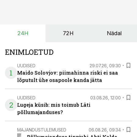
tootmisvõimsusi on lisandunud omajagu ning
päikeselistel tundidel tekib võrku suur ületootmine, mis
surub börsihinna madalaks või isegi negatiivseks.
Seetõttu on akusalvestid muutumas nii ehitus- kui ka
24H
72H
Nädal
põllumajandusettevõtete jaoks üheks olulisemaks
investeeringuks energialahendustes.
ENIMLOETUD
UUDISED
29.07.26, 09:30
1
Maido Solovjov: piimahinna riski ei saa
lõputult ühe osapoole kanda jätta
UUDISED
03.08.26, 12:00
2
Lugeja küsib: mis toimub Läti
põllumajanduses?
MAJANDUSTULEMUSED
06.08.26, 09:34
Põllumajanduse tippjuhi Ahti Kalde