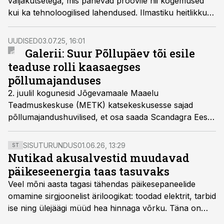
väljakutsetega, mis panevad proovile nii kogemused
teistmoodi kui vanemad.
kui ka tehnoloogilised lahendused. Ilmastiku heitlikkus,
haiguste levik ja piirangud taimekaitsevahendite
kasutamisel on muutnud rapsi kasvatamise
UUDISED
03.07.25, 16:01
keerukamaks kui kunagi varem.
Galerii: Suur Põllupäev tõi esile
teaduse rolli kaasaegses
põllumajanduses
2. juulil kogunesid Jõgevamaale Maaelu
Teadmuskeskuse (METK) katsekeskusesse sajad
põllumajandushuvilised, et osa saada Scandagra Eesti
ja METKi korraldatud Suurest Põllupäevast, mille
tänavune juhtmõte oli „Tarkus kasvatab saagi“. Üritus
SISUTURUNDUS
01.06.26, 13:29
ST
tõi kokku põllumajandustootjad, teadlased, nõustajad
Nutikad akusalvestid muudavad
ja poliitikakujundajad, pakkudes päeva jooksul
päikeseenergia taas tasuvaks
rikkalikku programmi nii teoorias kui praktikas.
Veel mõni aasta tagasi tähendas päikesepaneelide
omamine sirgjoonelist äriloogikat: toodad elektrit, tarbid
ise ning ülejäägi müüd hea hinnaga võrku. Täna on
olukord energiaturul muutunud. Taastuvenergia