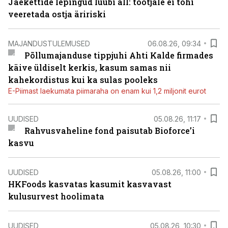
Jaekettide lepingud luubi all: tootjale ei tohi
veeretada ostja äririski
MAJANDUSTULEMUSED
06.08.26, 09:34
Põllumajanduse tippjuhi Ahti Kalde firmades
käive üldiselt kerkis, kasum samas nii
kahekordistus kui ka sulas pooleks
E-Piimast laekumata piimaraha on enam kui 1,2 miljonit eurot
UUDISED
05.08.26, 11:17
Rahvusvaheline fond paisutab Bioforce’i
kasvu
UUDISED
05.08.26, 11:00
HKFoods kasvatas kasumit kasvavast
kulusurvest hoolimata
UUDISED
05.08.26, 10:30