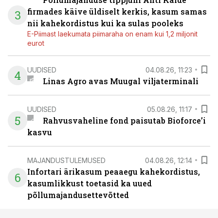
firmades käive üldiselt kerkis, kasum samas
3
nii kahekordistus kui ka sulas pooleks
E-Piimast laekumata piimaraha on enam kui 1,2 miljonit
eurot
UUDISED
04.08.26, 11:23
4
Linas Agro avas Muugal viljaterminali
UUDISED
05.08.26, 11:17
5
Rahvusvaheline fond paisutab Bioforce’i
kasvu
MAJANDUSTULEMUSED
04.08.26, 12:14
Infortari ärikasum peaaegu kahekordistus,
6
kasumlikkust toetasid ka uued
põllumajandusettevõtted