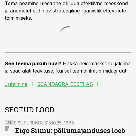
Tema peamine ülesanne oli luua efektiivne meeskond
ja andmetel põhinev strateegiline raamistik ettevõtete
toimimiseks.
See teema pakub huvi?
Hakka neid märksõnu jälgima
ja saad alati teavituse, kui sel teemal ilmub midagi uut!
Juhtimine
SCANDAGRA EESTI AS
SEOTUD LOOD
SISUTURUNDUS
15.10.25, 16:55
ST
Eigo Siimu: põllumajanduses loeb