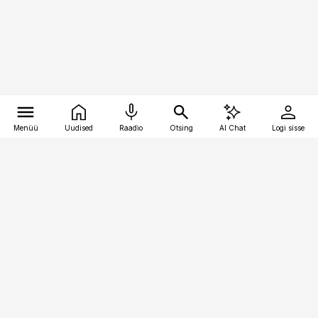
Menüü
Uudised
Raadio
Otsing
AI Chat
Logi sisse
Vana-Lõuna 39/1, 19094 Tallinn
(+372) 667 0111
pollumajandus@pollumajandus.ee
Telli
Reklaam
Firmast