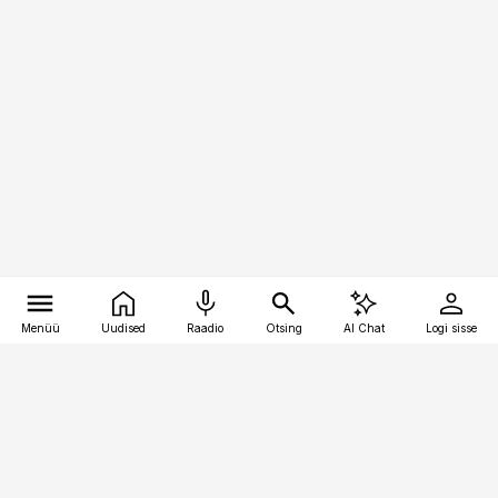
Menüü
Uudised
Raadio
Otsing
AI Chat
Logi sisse
Vana-Lõuna 39/1, 19094 Tallinn
(+372) 667 0111
pollumajandus@pollumajandus.ee