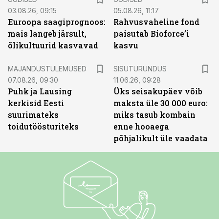
03.08.26, 09:15
05.08.26, 11:17
Euroopa saagiprognoos:
Rahvusvaheline fond
mais langeb järsult,
paisutab Bioforce’i
õlikultuurid kasvavad
kasvu
ST
MAJANDUSTULEMUSED
SISUTURUNDUS
07.08.26, 09:30
11.06.26, 09:28
Puhk ja Lausing
Üks seisakupäev võib
kerkisid Eesti
maksta üle 30 000 euro:
suurimateks
miks tasub kombain
toidutöösturiteks
enne hooaega
põhjalikult üle vaadata