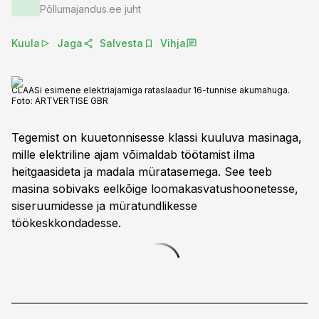
Põllumajandus.ee juht
Kuula
Jaga
Salvesta
Vihja
CLAASi esimene elektriajamiga rataslaadur 16-tunnise akumahuga.
Foto:
ARTVERTISE GBR
Tegemist on kuuetonnisesse klassi kuuluva masinaga,
mille elektriline ajam võimaldab töötamist ilma
heitgaasideta ja madala müratasemega. See teeb
masina sobivaks eelkõige loomakasvatushoonetesse,
siseruumidesse ja müratundlikesse
töökeskkondadesse.