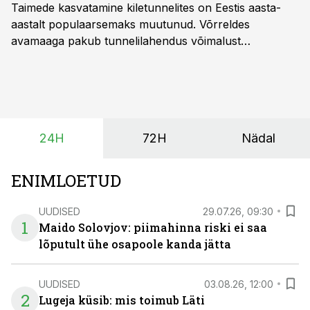
Taimede kasvatamine kiletunnelites on Eestis aasta-
aastalt populaarsemaks muutunud. Võrreldes
avamaaga pakub tunnelilahendus võimalust
saagikoristuse algust kuni kahe nädala võrra
varasemaks tuua või hoopis hilisemaks lükata. Hästi
planeerides on tänu sellele võimalik saada ka saagi
eest turul kõrgemat hinda.
24H
72H
Nädal
ENIMLOETUD
UUDISED
29.07.26, 09:30
1
Maido Solovjov: piimahinna riski ei saa
lõputult ühe osapoole kanda jätta
UUDISED
03.08.26, 12:00
2
Lugeja küsib: mis toimub Läti