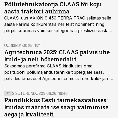
Põllutehnikatootja CLAAS tõi koju
aasta traktori auhinna
CLAASi uus AXION 9.450 TERRA TRAC seljatas selle
aasta karmis konkurentsis neli teist nominenti ning
pärjati suurimas võimsuskategoorias prestiižse aasta
traktori auhinnaga. Lisaks traktori ainulaadsele
üldkontseptsioonile tõid sellele võidu juhiabisüsteemi ja
UUDISED
17.10.25, 11:11
masina optimeerimise nutilahendused, terviklik
Agritechnica 2025: CLAAS pälvis ühe
digiühenduvus ja alles hiljaaegu projekteeritud vaikne
kuld- ja neli hõbemedalit
kabiin.
Saksamaa perefirma CLAAS kindlustas oma
positsiooni põllumajandustehnika tipptegijate seas,
pälvides tänavusel Agritechnica messil ühe kuld- ja neli
hõbemedalit. Autasud toodi koju järgmise põlvkonna
heinapressi, uuenduslike silokombainide, tehisintellektil
SISUTURUNDUS
09.06.26, 16:46
ST
põhineva hekselduskvaliteedi juhtimissüsteemi ning
Paindlikkus Eesti taimekasvatuses:
nutika jõuülekande juhtsüsteemi eest.
kuidas määrata ise saagi valmimise
aega ja kvaliteeti