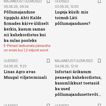
MAJANDUSTULEMUSED
UUDISED
06.08.26, 09:34
03.08.26, 12:00
Põllumajanduse
Lugeja küsib: mis
tippjuhi Ahti Kalde
toimub Läti
firmades käive üldiselt
põllumajanduses?
kerkis, kasum samas
nii kahekordistus kui
ka sulas pooleks
E-Piimast laekumata piimaraha
on enam kui 1,2 miljonit eurot
UUDISED
MAJANDUSTULEMUSED
04.08.26, 11:23
04.08.26, 12:14
Linas Agro avas
Infortari ärikasum
Muugal viljaterminali
peaaegu kahekordistus,
kasumlikkust toetasid
ka uued
põllumajandusettevõtted
UUDISED
UUDISED