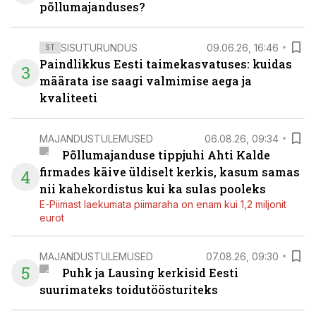
põllumajanduses?
SISUTURUNDUS
09.06.26, 16:46
ST
Paindlikkus Eesti taimekasvatuses: kuidas
3
määrata ise saagi valmimise aega ja
kvaliteeti
MAJANDUSTULEMUSED
06.08.26, 09:34
Põllumajanduse tippjuhi Ahti Kalde
firmades käive üldiselt kerkis, kasum samas
4
nii kahekordistus kui ka sulas pooleks
E-Piimast laekumata piimaraha on enam kui 1,2 miljonit
eurot
MAJANDUSTULEMUSED
07.08.26, 09:30
5
Puhk ja Lausing kerkisid Eesti
suurimateks toidutöösturiteks