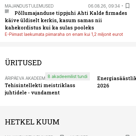
MAJANDUSTULEMUSED
06.08.26, 09:34
Põllumajanduse tippjuhi Ahti Kalde firmades
käive üldiselt kerkis, kasum samas nii
kahekordistus kui ka sulas pooleks
E-Piimast laekumata piimaraha on enam kui 1,2 miljonit eurot
ÜRITUSED
8 akadeemilist tundi
Energiasäästli
ÄRIPÄEVA AKADEEMIA
Tehisintellekti meistriklass
2026
juhtidele - vundament
HETKEL KUUM