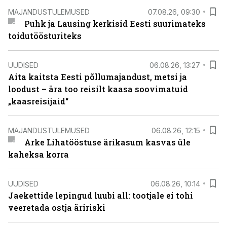
MAJANDUSTULEMUSED
07.08.26, 09:30
Puhk ja Lausing kerkisid Eesti suurimateks
toidutöösturiteks
UUDISED
06.08.26, 13:27
Aita kaitsta Eesti põllumajandust, metsi ja
loodust – ära too reisilt kaasa soovimatuid
„kaasreisijaid“
MAJANDUSTULEMUSED
06.08.26, 12:15
Arke Lihatööstuse ärikasum kasvas üle
kaheksa korra
UUDISED
06.08.26, 10:14
Jaekettide lepingud luubi all: tootjale ei tohi
veeretada ostja äririski