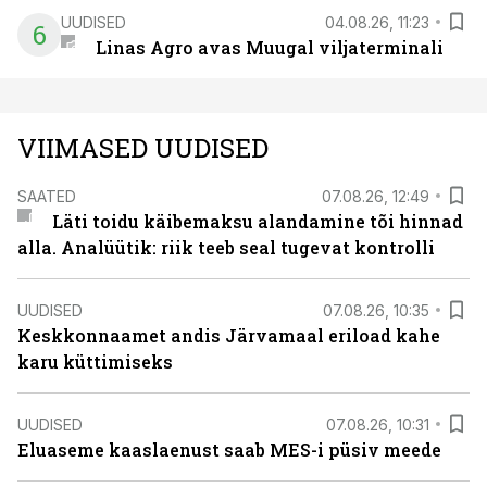
UUDISED
04.08.26, 11:23
6
Linas Agro avas Muugal viljaterminali
VIIMASED UUDISED
SAATED
07.08.26, 12:49
Läti toidu käibemaksu alandamine tõi hinnad
alla. Analüütik: riik teeb seal tugevat kontrolli
UUDISED
07.08.26, 10:35
Keskkonnaamet andis Järvamaal eriload kahe
karu küttimiseks
UUDISED
07.08.26, 10:31
Eluaseme kaaslaenust saab MES-i püsiv meede