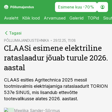
Esimene kuu -70%
Avaleht
Kõik lood
Arvamused
Galeriid
TOPid
Sisu
cebook
Tagasi
Twitter)
PÕLLUMAJANDUSTEHNIKA
29.12.25, 11:08
CLAASi esimene elektriline
kedIn
rataslaadur jõuab turule 2026.
ail
aastal
k
CLAAS esitles Agritechnica 2025 messil
tootmisvalmis elektriajamiga rataslaadurit TORION
537e SINUS, mis lisandub ettevõtte
tootevalikusse alates 2026. aastast.
Meelika Sander-Sõrmus