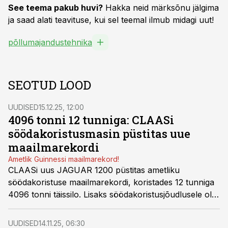
See teema pakub huvi?
Hakka neid märksõnu jälgima
ja saad alati teavituse, kui sel teemal ilmub midagi uut!
põllumajandustehnika
SEOTUD LOOD
UUDISED
15.12.25, 12:00
4096 tonni 12 tunniga: CLAASi
söödakoristusmasin püstitas uue
maailmarekordi
Ametlik Guinnessi maailmarekord!
CLAASi uus JAGUAR 1200 püstitas ametliku
söödakoristuse maailmarekordi, koristades 12 tunniga
4096 tonni täissilo. Lisaks söödakoristusjõudlusele oli
ka kütusesäästlikkus rekordiline, ühe tonni silo
koristamiseks kulus vaid 0,49 liitrit kütust.
UUDISED
14.11.25, 06:30