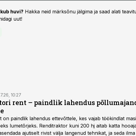
kub huvi?
Hakka neid märksõnu jälgima ja saad alati teavitu
idagi uut!
7.26, 10:27
ktori rent – paindlik lahendus põllumajan
se
t
on paindlik lahendus ettevõttele, kes vajab töökindlat ma
iseks lumetõrjeks. Renditraktor kuni 200 hj aitab katta hooajal
asendada ajutiselt rivist välja langenud tehnikat, ja seda ilm