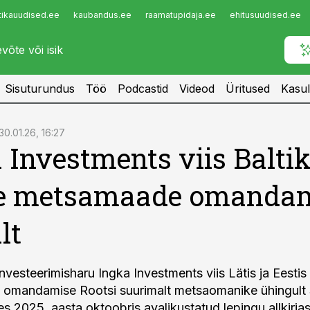
tikauudised.ee
kaubandus.ee
raamatupidaja.ee
ehitusuudised.ee
Infopank
Radar
Sisuturundus
Töö
Podcastid
Videod
Üritused
Kasul
30.01.26, 16:27
 Investments viis Balti
le metsamaade omanda
lt
nvesteerimisharu Ingka Investments viis Lätis ja Eestis
omandamise Rootsi suurimalt metsaomanike ühingult 
es 2025. aasta oktoobris avalikustatud lepingu allkirja