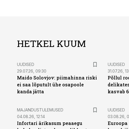
HETKEL KUUM
UUDISED
UUDISED
29.07.26, 09:30
31.07.26, 13
Maido Solovjov: piimahinna riski
Põllul r
ei saa lõputult ühe osapoole
delikates
kanda jätta
kasvab 6
MAJANDUSTULEMUSED
UUDISED
04.08.26, 12:14
03.08.26, 0
Infortari ärikasum peaaegu
Euroopa 