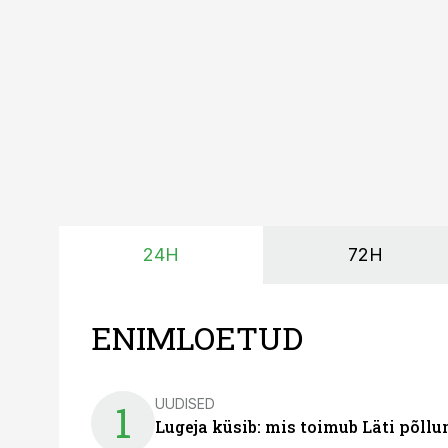
tegemata. Baltic Agro m
ning iga töötund on olu
24H
72H
ENIMLOETUD
UUDISED
1
Lugeja küsib: mis toimub Läti põll