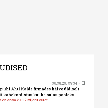
 kui töömaht on suurim
UDISED
06.08.26, 09:34
pjuhi Ahti Kalde firmades käive üldiselt
i kahekordistus kui ka sulas pooleks
 on enam kui 1,2 miljonit eurot