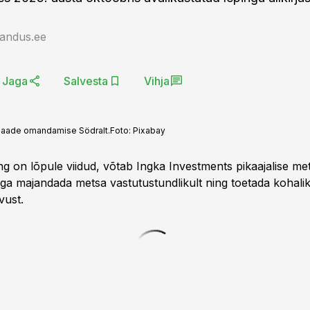
jandus.ee
Jaga
Salvesta
Vihja
amaade omandamise Södralt.
Foto:
Pixabay
ng on lõpule viidud, võtab Ingka Investments pikaajalise m
giga majandada metsa vastutustundlikult ning toetada kohali
vust.