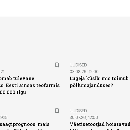
UUDISED
:21
03.08.26, 12:00
oomab tulevane
Lugeja küsib: mis toimub 
s: Eesti ainsas teofarmis
põllumajanduses?
00 000 tigu
UUDISED
9:15
30.07.26, 12:00
saagiprognoos: mais
Väetisetootjad hoiatavad