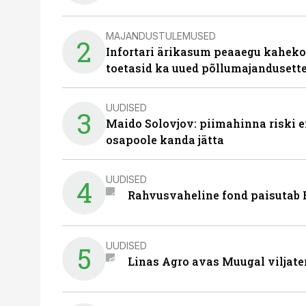
MAJANDUSTULEMUSED
2
Infortari ärikasum peaaegu kaheko
toetasid ka uued põllumajandusett
UUDISED
3
Maido Solovjov: piimahinna riski ei
osapoole kanda jätta
UUDISED
4
Rahvusvaheline fond paisutab B
UUDISED
5
Linas Agro avas Muugal viljate