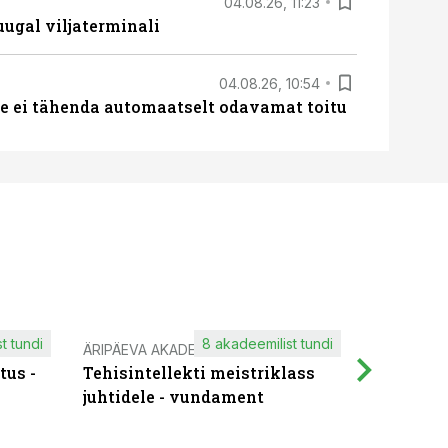
04.08.26, 11:23
ugal viljaterminali
04.08.26, 10:54
 ei tähenda automaatselt odavamat toitu
t tundi
8 akadeemilist tundi
ÄRIPÄEVA AKADEEMIA
IT KOOLIT
tus -
Tehisintellekti meistriklass
Muutuste
juhtidele - vundament
praktilis