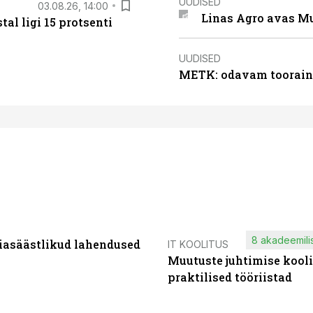
UUDISED
03.08.26, 14:00
Linas Agro avas Mu
al ligi 15 protsenti
UUDISED
METK: odavam tooraine
8 akadeemilis
iasäästlikud lahendused
IT KOOLITUS
Muutuste juhtimise kooli
praktilised tööriistad