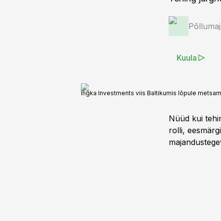
Põlluma
Kuula
Ingka Investments viis Baltikumis lõpule mets
Nüüd kui tehi
rolli, eesmär
majandustege