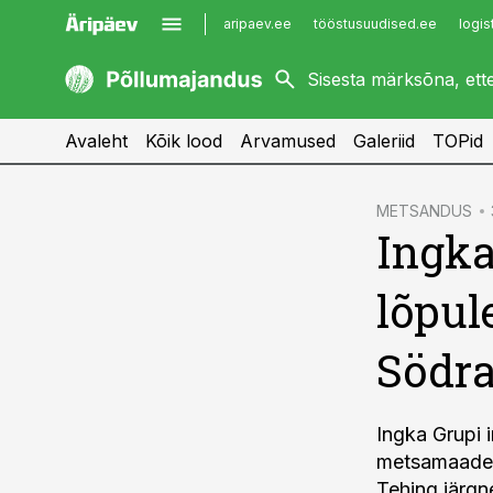
aripaev.ee
tööstusuudised.ee
logis
kaubandus.ee
imelineajalugu.ee
kinnisvarauudised.ee
imelineteadus.ee
Avaleht
Kõik lood
Arvamused
Galeriid
TOPid
cebook
METSANDUS
Ingka
Twitter)
kedIn
lõpu
ail
Södra
k
Ingka Grupi i
metsamaade 
Tehing järgn