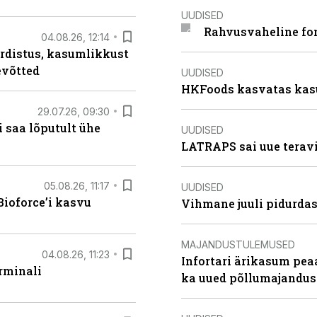
UUDISED
Rahvusvaheline fon
04.08.26, 12:14
rdistus, kasumlikkust
evõtted
UUDISED
HKFoods kasvatas kas
29.07.26, 09:30
 saa lõputult ühe
UUDISED
LATRAPS sai uue teravi
05.08.26, 11:17
UUDISED
ioforce’i kasvu
Vihmane juuli pidurdas
MAJANDUSTULEMUSED
04.08.26, 11:23
Infortari ärikasum pea
rminali
ka uued põllumajandus