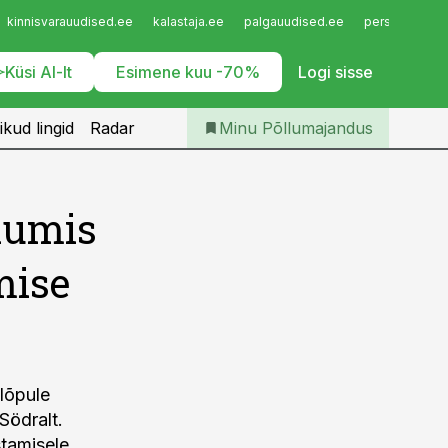
Iseteenindus
kinnisvarauudised.ee
kalastaja.ee
palgauudised.ee
personaliuudi
Telli Põllumajandus
Küsi AI-lt
Esimene kuu -70%
Logi sisse
ikud lingid
Radar
Minu Põllumajandus
kumis
mise
 lõpule
Södralt.
stamisele.