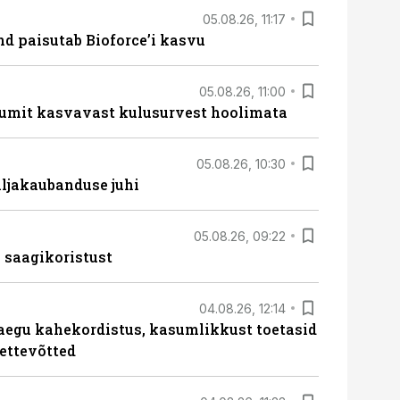
05.08.26, 11:17
d paisutab Bioforce’i kasvu
05.08.26, 11:00
umit kasvavast kulusurvest hoolimata
05.08.26, 10:30
ljakaubanduse juhi
05.08.26, 09:22
 saagikoristust
04.08.26, 12:14
aegu kahekordistus, kasumlikkust toetasid
ettevõtted