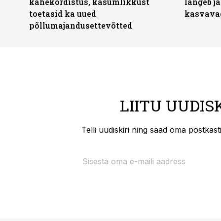
kahekordistus, kasumlikkust
langeb jä
toetasid ka uued
kasvava
põllumajandusettevõtted
LIITU UUDIS
Telli uudiskiri ning saad oma postkas