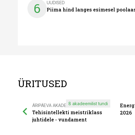
UUDISED
6
Piima hind langes esimesel poolaast
ÜRITUSED
8 akadeemilist tundi
Energ
ÄRIPÄEVA AKADEEMIA
Tehisintellekti meistriklass
2026
juhtidele - vundament