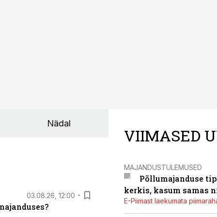
asinarent tagab vajaliku traktori ja lisavarustuse just siis,
line.
Nädal
VIIMASED U
MAJANDUSTULEMUSED
Põllumajanduse tip
kerkis, kasum samas ni
03.08.26, 12:00
E-Piimast laekumata piimaraha
umajanduses?