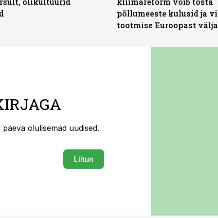
rsult, õlikultuurid
kliimareform võib tõsta
d
põllumeeste kulusid ja vi
tootmise Euroopast välja
KIRJAGA
ti päeva olulisemad uudised.
Liitun