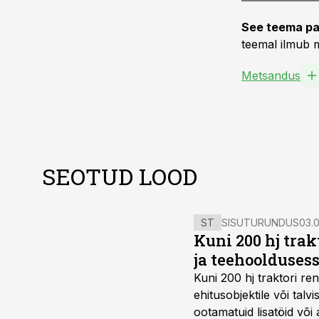
See teema pa
teemal ilmub m
Metsandus
SEOTUD LOOD
ST
SISUTURUNDUS
03.0
Kuni 200 hj tra
ja teehoolduses
Kuni 200 hj traktori ren
ehitusobjektile või talv
ootamatuid lisatöid või 