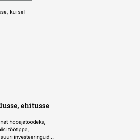
se, kui sel
dusse, ehitusse
sinat hooajatöödeks,
isi töötippe,
a suuri investeeringuid