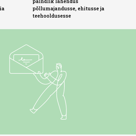
paindlik lahendus
ia
põllumajandusse, ehitusse ja
teehooldusesse