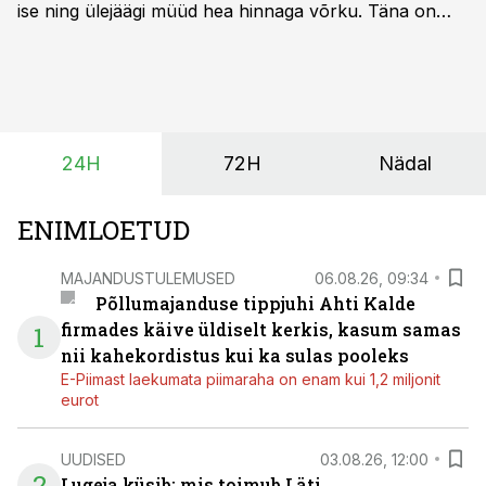
ise ning ülejäägi müüd hea hinnaga võrku. Täna on
olukord energiaturul muutunud. Taastuvenergia
tootmisvõimsusi on lisandunud omajagu ning
päikeselistel tundidel tekib võrku suur ületootmine, mis
surub börsihinna madalaks või isegi negatiivseks.
Seetõttu on akusalvestid muutumas nii ehitus- kui ka
24H
72H
Nädal
põllumajandusettevõtete jaoks üheks olulisemaks
investeeringuks energialahendustes.
ENIMLOETUD
MAJANDUSTULEMUSED
06.08.26, 09:34
Põllumajanduse tippjuhi Ahti Kalde
firmades käive üldiselt kerkis, kasum samas
1
nii kahekordistus kui ka sulas pooleks
E-Piimast laekumata piimaraha on enam kui 1,2 miljonit
eurot
UUDISED
03.08.26, 12:00
2
Lugeja küsib: mis toimub Läti