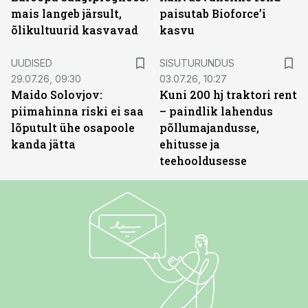
mais langeb järsult,
paisutab Bioforce’i
õlikultuurid kasvavad
kasvu
ST
UUDISED
SISUTURUNDUS
29.07.26, 09:30
03.07.26, 10:27
Maido Solovjov:
Kuni 200 hj traktori rent
piimahinna riski ei saa
– paindlik lahendus
lõputult ühe osapoole
põllumajandusse,
kanda jätta
ehitusse ja
teehooldusesse