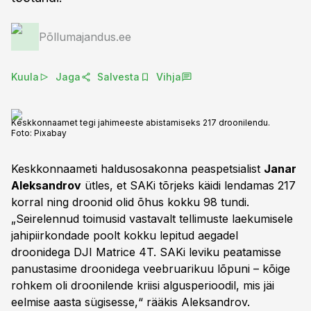
Põllumajandus.ee
Kuula
Jaga
Salvesta
Vihja
Keskkonnaamet tegi jahimeeste abistamiseks 217 droonilendu.
Foto:
Pixabay
Keskkonnaameti haldusosakonna peaspetsialist
Janar
Aleksandrov
ütles, et SAKi tõrjeks käidi lendamas 217
korral ning droonid olid õhus kokku 98 tundi.
„Seirelennud toimusid vastavalt tellimuste laekumisele
jahipiirkondade poolt kokku lepitud aegadel
droonidega DJI Matrice 4T. SAKi leviku peatamisse
panustasime droonidega veebruarikuu lõpuni – kõige
rohkem oli droonilende kriisi algusperioodil, mis jäi
eelmise aasta sügisesse,“ rääkis Aleksandrov. ​