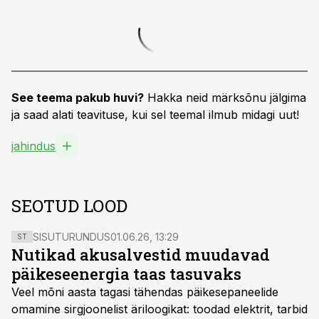
See teema pakub huvi?
Hakka neid märksõnu jälgima
ja saad alati teavituse, kui sel teemal ilmub midagi uut!
jahindus
SEOTUD LOOD
SISUTURUNDUS
01.06.26, 13:29
ST
Nutikad akusalvestid muudavad
päikeseenergia taas tasuvaks
Veel mõni aasta tagasi tähendas päikesepaneelide
omamine sirgjoonelist äriloogikat: toodad elektrit, tarbid