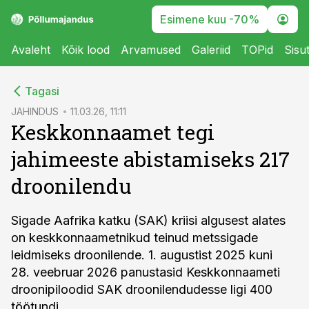
Esimene kuu -70%
Avaleht
Kõik lood
Arvamused
Galeriid
TOPid
Sisu
cebook
Tagasi
Twitter)
JAHINDUS
11.03.26, 11:11
Keskkonnaamet tegi
kedIn
jahimeeste abistamiseks 217
ail
droonilendu
k
Sigade Aafrika katku (SAK) kriisi algusest alates
on keskkonnaametnikud teinud metssigade
leidmiseks droonilende. 1. augustist 2025 kuni
28. veebruar 2026 panustasid Keskkonnaameti
droonipiloodid SAK droonilendudesse ligi 400
töötundi.