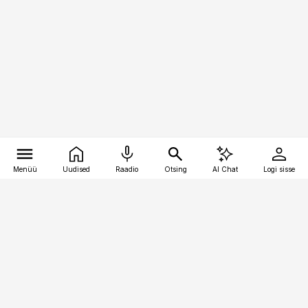
Menüü
Uudised
Raadio
Otsing
AI Chat
Logi sisse
Vana-Lõuna 39/1, 19094 Tallinn
(+372) 667 0111
pollumajandus@pollumajandus.ee