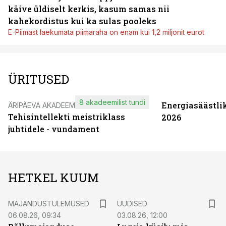
käive üldiselt kerkis, kasum samas nii
kahekordistus kui ka sulas pooleks
E-Piimast laekumata piimaraha on enam kui 1,2 miljonit eurot
ÜRITUSED
8 akadeemilist tundi
Energiasäästli
ÄRIPÄEVA AKADEEMIA
Tehisintellekti meistriklass
2026
juhtidele - vundament
HETKEL KUUM
MAJANDUSTULEMUSED
UUDISED
06.08.26, 09:34
03.08.26, 12:00