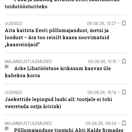
toidutöösturiteks
UUDISED
06.08.26, 13:27
Aita kaitsta Eesti põllumajandust, metsi ja
loodust – ära too reisilt kaasa soovimatuid
„kaasreisijaid“
MAJANDUSTULEMUSED
06.08.26, 12:15
Arke Lihatööstuse ärikasum kasvas üle
kaheksa korra
UUDISED
06.08.26, 10:14
Jaekettide lepingud luubi all: tootjale ei tohi
veeretada ostja äririski
MAJANDUSTULEMUSED
06.08.26, 09:34
Põllumajanduse tippjuhi Ahti Kalde firmades