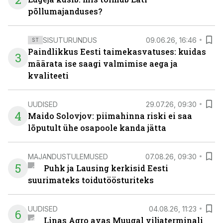
põllumajanduses?
SISUTURUNDUS
09.06.26, 16:46
ST
Paindlikkus Eesti taimekasvatuses: kuidas
3
määrata ise saagi valmimise aega ja
kvaliteeti
UUDISED
29.07.26, 09:30
4
Maido Solovjov: piimahinna riski ei saa
lõputult ühe osapoole kanda jätta
MAJANDUSTULEMUSED
07.08.26, 09:30
5
Puhk ja Lausing kerkisid Eesti
suurimateks toidutöösturiteks
UUDISED
04.08.26, 11:23
6
Linas Agro avas Muugal viljaterminali