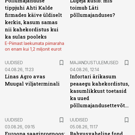
Põllumajanduse
Lugeja küsib: mis
tippjuhi Ahti Kalde
toimub Läti
firmades käive üldiselt
põllumajanduses?
kerkis, kasum samas
nii kahekordistus kui
ka sulas pooleks
E-Piimast laekumata piimaraha
on enam kui 1,2 miljonit eurot
UUDISED
MAJANDUSTULEMUSED
04.08.26, 11:23
04.08.26, 12:14
Linas Agro avas
Infortari ärikasum
Muugal viljaterminali
peaaegu kahekordistus,
kasumlikkust toetasid
ka uued
põllumajandusettevõtted
UUDISED
UUDISED
03.08.26, 09:15
05.08.26, 11:17
Euroopa saagiprognoos:
Rahvusvaheline fond