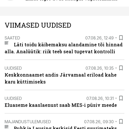
VIIMASED UUDISED
SAATED
07.08.26, 12:49
Läti toidu käibemaksu alandamine tõi hinnad
alla. Analüütik: riik teeb seal tugevat kontrolli
UUDISED
07.08.26, 10:35
Keskkonnaamet andis Järvamaal eriload kahe
karu küttimiseks
UUDISED
07.08.26, 10:31
Eluaseme kaaslaenust saab MES-i püsiv meede
MAJANDUSTULEMUSED
07.08.26, 09:30
Puhk ja Lausing kerkisid Eesti suurimateks