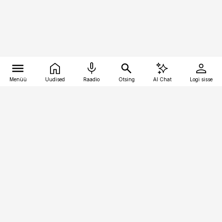
Menüü
Uudised
Raadio
Otsing
AI Chat
Logi sisse
Vana-Lõuna 39/1, 19094 Tallinn
(+372) 667 0111
pollumajandus@pollumajandus.ee
Telli
Reklaam
Firmast
Sisu kasutamisõigused
Ajakirjaniku