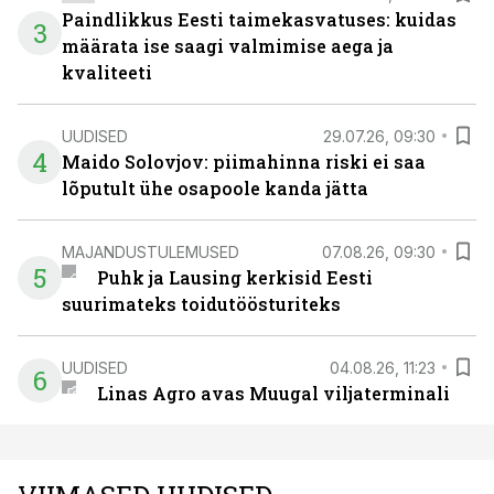
Paindlikkus Eesti taimekasvatuses: kuidas
3
määrata ise saagi valmimise aega ja
kvaliteeti
UUDISED
29.07.26, 09:30
4
Maido Solovjov: piimahinna riski ei saa
lõputult ühe osapoole kanda jätta
MAJANDUSTULEMUSED
07.08.26, 09:30
5
Puhk ja Lausing kerkisid Eesti
suurimateks toidutöösturiteks
UUDISED
04.08.26, 11:23
6
Linas Agro avas Muugal viljaterminali