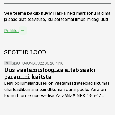
See teema pakub huvi?
Hakka neid märksõnu jälgima
ja saad alati teavituse, kui sel teemal ilmub midagi uut!
Poliitika
SEOTUD LOOD
SISUTURUNDUS
22.06.26, 11:16
ST
Uus väetamisloogika aitab saaki
paremini kaitsta
Eesti põllumajanduses on väetamisstrateegiad liikumas
üha teadlikuma ja paindlikuma suuna poole. Yara on
toonud turule uue väetise YaraMila® NPK 13-5-17,
mille eesmärk on mitte ainult parandada saagikust,
vaid ka muuta põllumeeste mõtteviisi väetamise
ajastuse ja koguste osas.