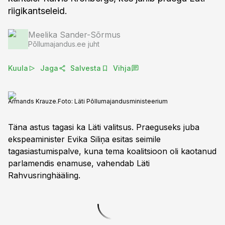
riigikantseleid.
Meelika Sander-Sõrmus
Põllumajandus.ee juht
Kuula
Jaga
Salvesta
Vihja
Armands Krauze.
Foto:
Läti Põllumajandusministeerium
Täna astus tagasi ka Läti valitsus. Praeguseks juba
ekspeaminister Evika Siliņa esitas seimile
tagasiastumispalve, kuna tema koalitsioon oli kaotanud
parlamendis enamuse, vahendab Läti
Rahvusringhääling.