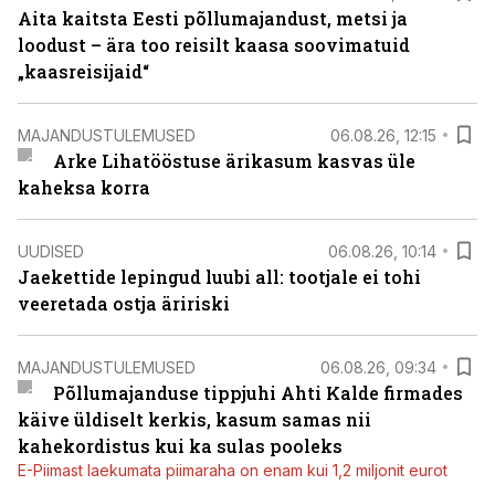
Aita kaitsta Eesti põllumajandust, metsi ja
loodust – ära too reisilt kaasa soovimatuid
„kaasreisijaid“
MAJANDUSTULEMUSED
06.08.26, 12:15
Arke Lihatööstuse ärikasum kasvas üle
kaheksa korra
UUDISED
06.08.26, 10:14
Jaekettide lepingud luubi all: tootjale ei tohi
veeretada ostja äririski
MAJANDUSTULEMUSED
06.08.26, 09:34
Põllumajanduse tippjuhi Ahti Kalde firmades
käive üldiselt kerkis, kasum samas nii
kahekordistus kui ka sulas pooleks
E-Piimast laekumata piimaraha on enam kui 1,2 miljonit eurot