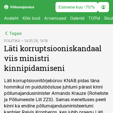
Esimene kuu -70%
Avaleht
Kõik lood
Arvamused
Galeriid
TOPid
Sisu
cebook
Tagasi
Twitter)
POLIITIKA
14.05.26, 14:18
Läti korruptsiooniskandaal
kedIn
viis ministri
ail
kinnipidamiseni
k
Läti korruptsioonitõrjebüroo KNAB pidas täna
hommikul nn puidutööstuse juhtumi pärast kinni
põllumajandusminister Armands Krauze (Roheliste
ja Põllumeeste Liit ZZS). Samas menetluses peeti
kinni ka endine põllumajandusministeeriumi
kantsler Raivis Kronbergs, kes juhib praegu Läti