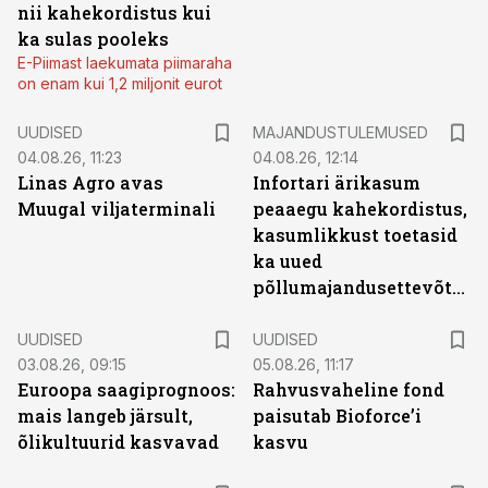
nii kahekordistus kui
ka sulas pooleks
E-Piimast laekumata piimaraha
on enam kui 1,2 miljonit eurot
UUDISED
MAJANDUSTULEMUSED
04.08.26, 11:23
04.08.26, 12:14
Linas Agro avas
Infortari ärikasum
Muugal viljaterminali
peaaegu kahekordistus,
kasumlikkust toetasid
ka uued
põllumajandusettevõtted
UUDISED
UUDISED
03.08.26, 09:15
05.08.26, 11:17
Euroopa saagiprognoos:
Rahvusvaheline fond
mais langeb järsult,
paisutab Bioforce’i
õlikultuurid kasvavad
kasvu
ST