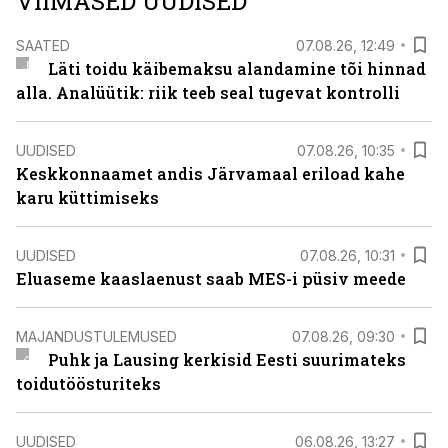
VIIMASED UUDISED
SAATED
07.08.26, 12:49
Läti toidu käibemaksu alandamine tõi hinnad
alla. Analüütik: riik teeb seal tugevat kontrolli
UUDISED
07.08.26, 10:35
Keskkonnaamet andis Järvamaal eriload kahe
karu küttimiseks
UUDISED
07.08.26, 10:31
Eluaseme kaaslaenust saab MES-i püsiv meede
MAJANDUSTULEMUSED
07.08.26, 09:30
Puhk ja Lausing kerkisid Eesti suurimateks
toidutöösturiteks
UUDISED
06.08.26, 13:27