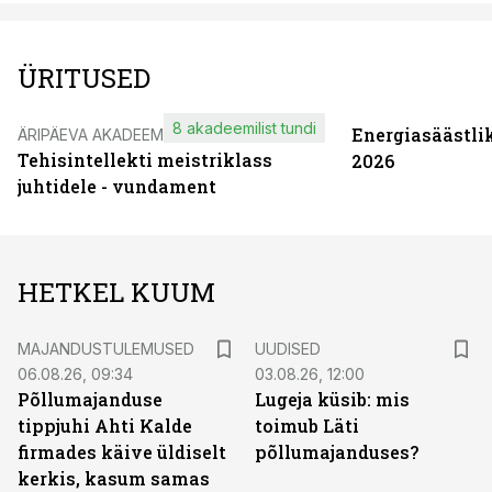
ÜRITUSED
8 akadeemilist tundi
Energiasäästli
ÄRIPÄEVA AKADEEMIA
Tehisintellekti meistriklass
2026
juhtidele - vundament
HETKEL KUUM
MAJANDUSTULEMUSED
UUDISED
06.08.26, 09:34
03.08.26, 12:00
Põllumajanduse
Lugeja küsib: mis
tippjuhi Ahti Kalde
toimub Läti
firmades käive üldiselt
põllumajanduses?
kerkis, kasum samas