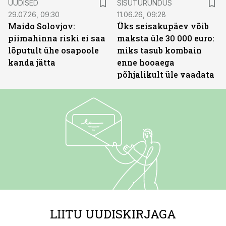
UUDISED
SISUTURUNDUS
29.07.26, 09:30
11.06.26, 09:28
Maido Solovjov:
Üks seisakupäev võib
piimahinna riski ei saa
maksta üle 30 000 euro:
lõputult ühe osapoole
miks tasub kombain
kanda jätta
enne hooaega
põhjalikult üle vaadata
LIITU UUDISKIRJAGA