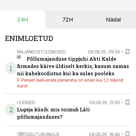
24H
72H
Nädal
ENIMLOETUD
MAJANDUSTULEMUSED
06.08.26, 09:34
Põllumajanduse tippjuhi Ahti Kalde
firmades käive üldiselt kerkis, kasum samas
1
nii kahekordistus kui ka sulas pooleks
E-Piimast laekumata piimaraha on enam kui 1,2 miljonit
eurot
UUDISED
03.08.26, 12:00
2
Lugeja küsib: mis toimub Läti
põllumajanduses?
SISUTURUNDUS
09.06.26, 16:46
ST