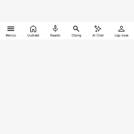
Menüü
Uudised
Raadio
Otsing
AI Chat
Logi sisse
Vana-Lõuna 39/1, 19094 Tallinn
(+372) 667 0111
pollumajandus@pollumajandus.ee
Telli
Reklaam
Firmast
Sisu kasutamisõigused
Ajakirjaniku
eetikakoodeks