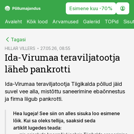
Esimene kuu -70%
Avaleht
Kõik lood
Arvamused
Galeriid
TOPid
Sisu
cebook
Tagasi
Twitter)
HILLAR VILLERS
27.05.26, 08:55
Ida-Virumaa teraviljatootja
kedIn
läheb pankrotti
ail
k
Ida-Virumaa teraviljatootja Tiigikalda põllud jäid
suvel vee alla, mistõttu saneerimine ebaõnnestus
ja firma liigub pankrotti.
Hea lugeja! See siin on alles sisuka loo esimene
lõik. Kui sa oleks tellija, saaksid seda
artiklit lugedes teada: