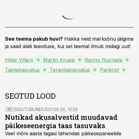
See teema pakub huvi?
Hakka neid märksõnu jälgima
ja saad alati teavituse, kui sel teemal ilmub midagi uut!
Hillar Villers
Martin Krupp
Renno Nurmela
Taimekasvatus
Teraviljakasvatus
Pankrot
SEOTUD LOOD
SISUTURUNDUS
01.06.26, 13:29
ST
Nutikad akusalvestid muudavad
päikeseenergia taas tasuvaks
Veel mõni aasta tagasi tähendas päikesepaneelide