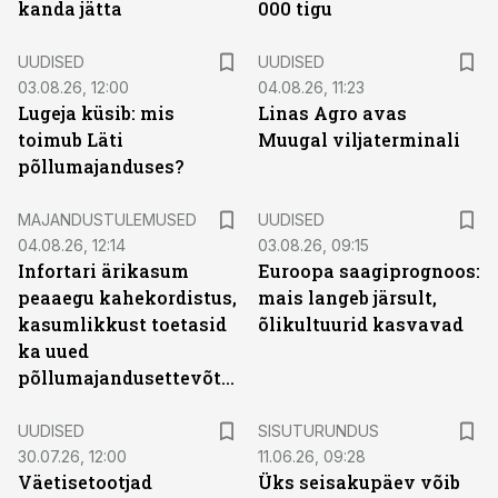
kanda jätta
000 tigu
UUDISED
UUDISED
03.08.26, 12:00
04.08.26, 11:23
Lugeja küsib: mis
Linas Agro avas
toimub Läti
Muugal viljaterminali
põllumajanduses?
MAJANDUSTULEMUSED
UUDISED
04.08.26, 12:14
03.08.26, 09:15
Infortari ärikasum
Euroopa saagiprognoos:
peaaegu kahekordistus,
mais langeb järsult,
kasumlikkust toetasid
õlikultuurid kasvavad
ka uued
põllumajandusettevõtted
ST
UUDISED
SISUTURUNDUS
30.07.26, 12:00
11.06.26, 09:28
Väetisetootjad
Üks seisakupäev võib