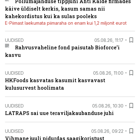
Põllumajanduse tippjuhi Ahti Kalde firmades
käive üldiselt kerkis, kasum samas nii
kahekordistus kui ka sulas pooleks
E-Piimast laekumata piimaraha on enam kui 1,2 miljonit eurot
UUDISED
05.08.26, 11:17
Rahvusvaheline fond paisutab Bioforce’i
kasvu
UUDISED
05.08.26, 11:00
HKFoods kasvatas kasumit kasvavast
kulusurvest hoolimata
UUDISED
05.08.26, 10:30
LATRAPS sai uue teraviljakaubanduse juhi
UUDISED
05.08.26, 09:22
Vihmane juuli pidurdas saagikoristust