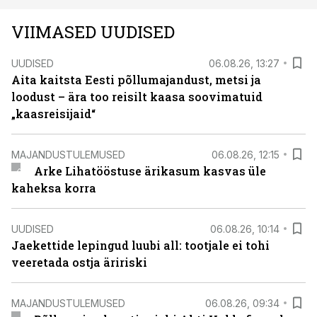
VIIMASED UUDISED
UUDISED
06.08.26, 13:27
Aita kaitsta Eesti põllumajandust, metsi ja
loodust – ära too reisilt kaasa soovimatuid
„kaasreisijaid“
MAJANDUSTULEMUSED
06.08.26, 12:15
Arke Lihatööstuse ärikasum kasvas üle
kaheksa korra
UUDISED
06.08.26, 10:14
Jaekettide lepingud luubi all: tootjale ei tohi
veeretada ostja äririski
MAJANDUSTULEMUSED
06.08.26, 09:34