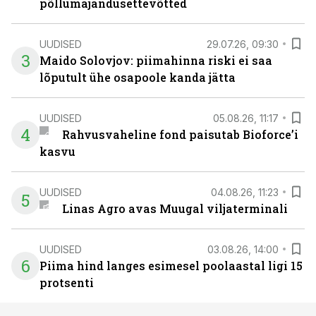
põllumajandusettevõtted
UUDISED
29.07.26, 09:30
3
Maido Solovjov: piimahinna riski ei saa
lõputult ühe osapoole kanda jätta
UUDISED
05.08.26, 11:17
4
Rahvusvaheline fond paisutab Bioforce’i
kasvu
UUDISED
04.08.26, 11:23
5
Linas Agro avas Muugal viljaterminali
UUDISED
03.08.26, 14:00
6
Piima hind langes esimesel poolaastal ligi 15
protsenti