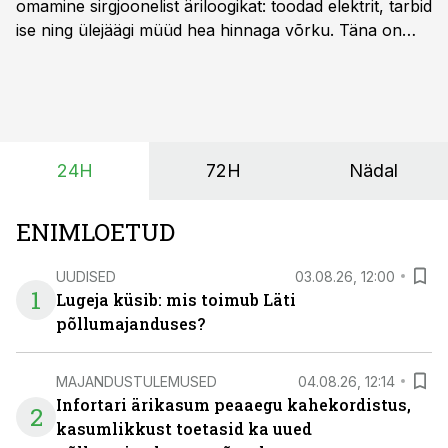
omamine sirgjoonelist äriloogikat: toodad elektrit, tarbid
ise ning ülejäägi müüd hea hinnaga võrku. Täna on
olukord energiaturul muutunud. Taastuvenergia
tootmisvõimsusi on lisandunud omajagu ning
päikeselistel tundidel tekib võrku suur ületootmine, mis
surub börsihinna madalaks või isegi negatiivseks.
Seetõttu on akusalvestid muutumas nii ehitus- kui ka
24H
72H
Nädal
põllumajandusettevõtete jaoks üheks olulisemaks
investeeringuks energialahendustes.
ENIMLOETUD
UUDISED
03.08.26, 12:00
1
Lugeja küsib: mis toimub Läti
põllumajanduses?
MAJANDUSTULEMUSED
04.08.26, 12:14
Infortari ärikasum peaaegu kahekordistus,
2
kasumlikkust toetasid ka uued