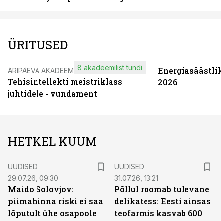
ÜRITUSED
8 akadeemilist tundi
Energiasäästli
ÄRIPÄEVA AKADEEMIA
Tehisintellekti meistriklass
2026
juhtidele - vundament
HETKEL KUUM
UUDISED
UUDISED
29.07.26, 09:30
31.07.26, 13:21
Maido Solovjov:
Põllul roomab tulevane
piimahinna riski ei saa
delikatess: Eesti ainsas
lõputult ühe osapoole
teofarmis kasvab 600