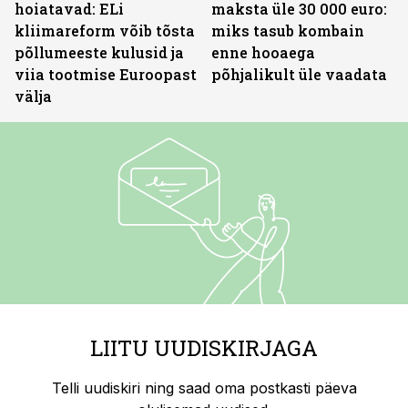
hoiatavad: ELi
maksta üle 30 000 euro:
kliimareform võib tõsta
miks tasub kombain
põllumeeste kulusid ja
enne hooaega
viia tootmise Euroopast
põhjalikult üle vaadata
välja
LIITU UUDISKIRJAGA
Telli uudiskiri ning saad oma postkasti päeva