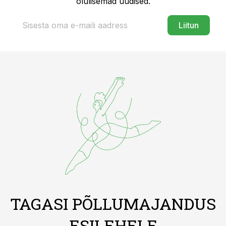
olulisemad uudised.
Liitun
TAGASI PÕLLUMAJANDUS
ESILEHELE