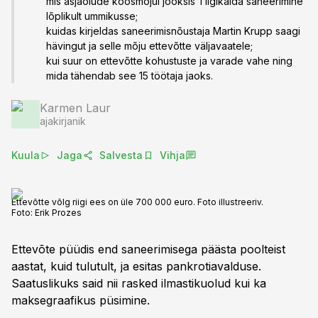
mis asjaolude koosmõjul jooksis Tiigikalda saneerimine
lõplikult ummikusse;
kuidas kirjeldas saneerimisnõustaja Martin Krupp saagi
hävingut ja selle mõju ettevõtte väljavaatele;
kui suur on ettevõtte kohustuste ja varade vahe ning
mida tähendab see 15 töötaja jaoks.
Karmen Laur
ajakirjanik
Kuula
Jaga
Salvesta
Vihja
Ettevõtte võlg riigi ees on üle 700 000 euro. Foto illustreeriv.
Foto:
Erik Prozes
Ettevõte püüdis end saneerimisega päästa poolteist
aastat, kuid tulutult, ja esitas pankrotiavalduse.
Saatuslikuks said nii rasked ilmastikuolud kui ka
maksegraafikus püsimine.