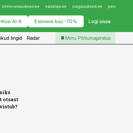
Iseteenindus
kinnisvarauudised.ee
kalastaja.ee
palgauudised.ee
personaliuudi
Telli Põllumajandus
Küsi AI-lt
Esimene kuu -70%
Logi sisse
ikud lingid
Radar
Minu Põllumajandus
miks
t otsast
ivistub?