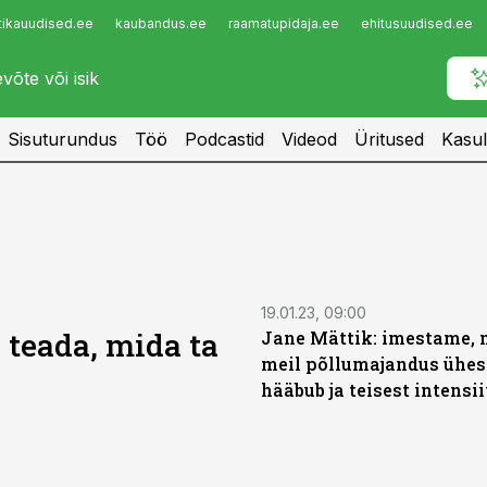
tikauudised.ee
kaubandus.ee
raamatupidaja.ee
ehitusuudised.ee
Infopank
Radar
Sisuturundus
Töö
Podcastid
Videod
Üritused
Kasul
19.01.23, 09:00
 teada, mida ta
Jane Mättik: imestame, 
meil põllumajandus ühes
hääbub ja teisest intensi