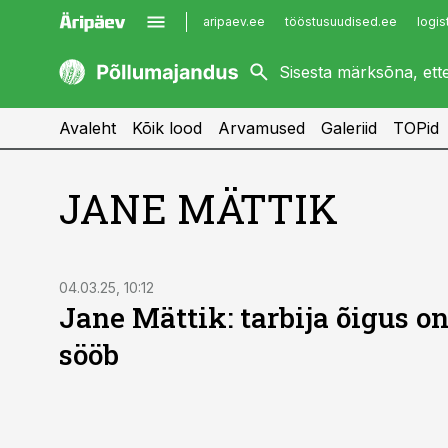
aripaev.ee
tööstusuudised.ee
logis
kaubandus.ee
imelineajalugu.ee
kinnisvarauudised.ee
imelineteadus.ee
Avaleht
Kõik lood
Arvamused
Galeriid
TOPid
JANE MÄTTIK
04.03.25, 10:12
Jane Mättik: tarbija õigus on
sööb