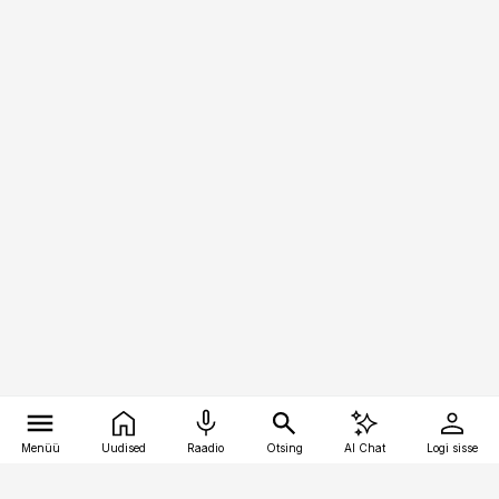
Menüü
Uudised
Raadio
Otsing
AI Chat
Logi sisse