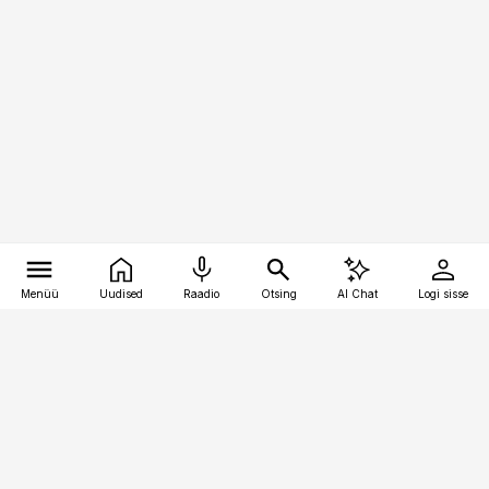
Menüü
Uudised
Raadio
Otsing
AI Chat
Logi sisse
Vana-Lõuna 39/1, 19094 Tallinn
(+372) 667 0111
pollumajandus@pollumajandus.ee