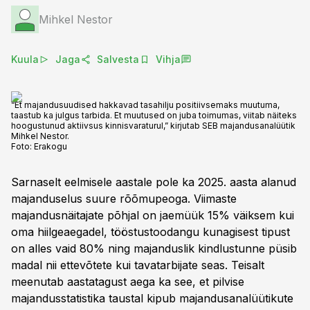
Mihkel Nestor
Kuula
Jaga
Salvesta
Vihja
“Et majandusuudised hakkavad tasahilju positiivsemaks muutuma,
taastub ka julgus tarbida. Et muutused on juba toimumas, viitab näiteks
hoogustunud aktiivsus kinnisvaraturul,” kirjutab SEB majandusanalüütik
Mihkel Nestor.
Foto:
Erakogu
Sarnaselt eelmisele aastale pole ka 2025. aasta alanud
majanduselus suure rõõmupeoga. Viimaste
majandusnäitajate põhjal on jaemüük 15% väiksem kui
oma hiilgeaegadel, tööstustoodangu kunagisest tipust
on alles vaid 80% ning majanduslik kindlustunne püsib
madal nii ettevõtete kui tavatarbijate seas. Teisalt
meenutab aastatagust aega ka see, et pilvise
majandusstatistika taustal kipub majandusanalüütikute