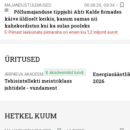
MAJANDUSTULEMUSED
06.08.26, 09:34
Põllumajanduse tippjuhi Ahti Kalde firmades
käive üldiselt kerkis, kasum samas nii
kahekordistus kui ka sulas pooleks
E-Piimast laekumata piimaraha on enam kui 1,2 miljonit eurot
ÜRITUSED
8 akadeemilist tundi
Energiasäästli
ÄRIPÄEVA AKADEEMIA
Tehisintellekti meistriklass
2026
juhtidele - vundament
HETKEL KUUM