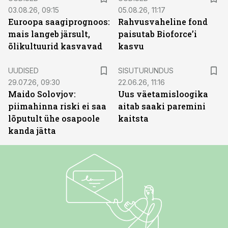
03.08.26, 09:15
05.08.26, 11:17
Euroopa saagiprognoos:
Rahvusvaheline fond
mais langeb järsult,
paisutab Bioforce’i
õlikultuurid kasvavad
kasvu
ST
UUDISED
SISUTURUNDUS
29.07.26, 09:30
22.06.26, 11:16
Maido Solovjov:
Uus väetamisloogika
piimahinna riski ei saa
aitab saaki paremini
lõputult ühe osapoole
kaitsta
kanda jätta