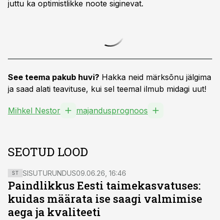
juttu ka optimistlikke noote siginevat.
See teema pakub huvi?
Hakka neid märksõnu jälgima
ja saad alati teavituse, kui sel teemal ilmub midagi uut!
Mihkel Nestor
majandusprognoos
SEOTUD LOOD
SISUTURUNDUS
09.06.26, 16:46
ST
Paindlikkus Eesti taimekasvatuses:
kuidas määrata ise saagi valmimise
aega ja kvaliteeti