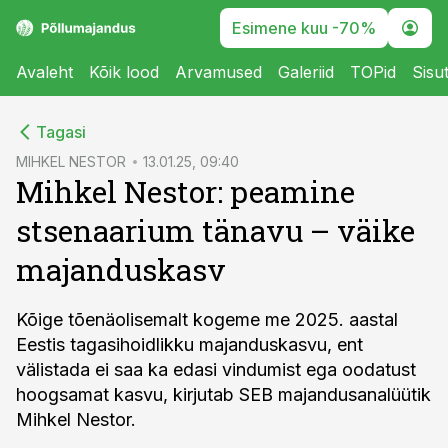
Esimene kuu -70%
Avaleht
Kõik lood
Arvamused
Galeriid
TOPid
Sisu
cebook
Tagasi
Twitter)
MIHKEL NESTOR
13.01.25, 09:40
Mihkel Nestor: peamine
kedIn
stsenaarium tänavu – väike
ail
majanduskasv
k
Kõige tõenäolisemalt kogeme me 2025. aastal
Eestis tagasihoidlikku majanduskasvu, ent
välistada ei saa ka edasi vindumist ega oodatust
hoogsamat kasvu, kirjutab SEB majandusanalüütik
Mihkel Nestor.