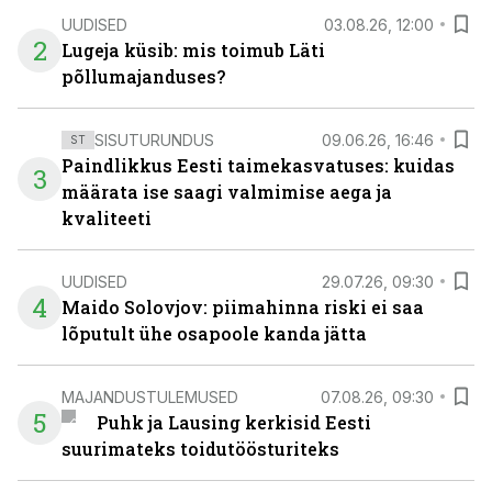
UUDISED
03.08.26, 12:00
2
Lugeja küsib: mis toimub Läti
põllumajanduses?
SISUTURUNDUS
09.06.26, 16:46
ST
Paindlikkus Eesti taimekasvatuses: kuidas
3
määrata ise saagi valmimise aega ja
kvaliteeti
UUDISED
29.07.26, 09:30
4
Maido Solovjov: piimahinna riski ei saa
lõputult ühe osapoole kanda jätta
MAJANDUSTULEMUSED
07.08.26, 09:30
5
Puhk ja Lausing kerkisid Eesti
suurimateks toidutöösturiteks