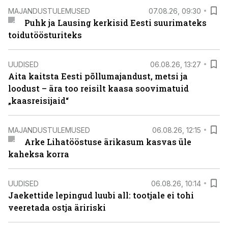
MAJANDUSTULEMUSED
07.08.26, 09:30
Puhk ja Lausing kerkisid Eesti suurimateks
toidutöösturiteks
UUDISED
06.08.26, 13:27
Aita kaitsta Eesti põllumajandust, metsi ja
loodust – ära too reisilt kaasa soovimatuid
„kaasreisijaid“
MAJANDUSTULEMUSED
06.08.26, 12:15
Arke Lihatööstuse ärikasum kasvas üle
kaheksa korra
UUDISED
06.08.26, 10:14
Jaekettide lepingud luubi all: tootjale ei tohi
veeretada ostja äririski