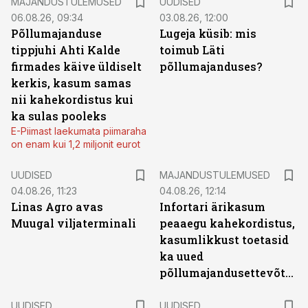
MAJANDUSTULEMUSED
UUDISED
06.08.26, 09:34
03.08.26, 12:00
Põllumajanduse
Lugeja küsib: mis
tippjuhi Ahti Kalde
toimub Läti
firmades käive üldiselt
põllumajanduses?
kerkis, kasum samas
nii kahekordistus kui
ka sulas pooleks
E-Piimast laekumata piimaraha
on enam kui 1,2 miljonit eurot
UUDISED
MAJANDUSTULEMUSED
04.08.26, 11:23
04.08.26, 12:14
Linas Agro avas
Infortari ärikasum
Muugal viljaterminali
peaaegu kahekordistus,
kasumlikkust toetasid
ka uued
põllumajandusettevõtted
UUDISED
UUDISED