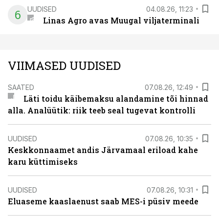
UUDISED
04.08.26, 11:23
6
Linas Agro avas Muugal viljaterminali
VIIMASED UUDISED
SAATED
07.08.26, 12:49
Läti toidu käibemaksu alandamine tõi hinnad
alla. Analüütik: riik teeb seal tugevat kontrolli
UUDISED
07.08.26, 10:35
Keskkonnaamet andis Järvamaal eriload kahe
karu küttimiseks
UUDISED
07.08.26, 10:31
Eluaseme kaaslaenust saab MES-i püsiv meede