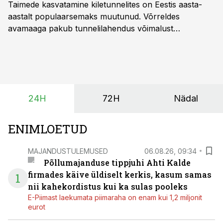
Taimede kasvatamine kiletunnelites on Eestis aasta-
aastalt populaarsemaks muutunud. Võrreldes
avamaaga pakub tunnelilahendus võimalust
saagikoristuse algust kuni kahe nädala võrra
varasemaks tuua või hoopis hilisemaks lükata. Hästi
planeerides on tänu sellele võimalik saada ka saagi
eest turul kõrgemat hinda.
24H
72H
Nädal
ENIMLOETUD
MAJANDUSTULEMUSED
06.08.26, 09:34
Põllumajanduse tippjuhi Ahti Kalde
firmades käive üldiselt kerkis, kasum samas
1
nii kahekordistus kui ka sulas pooleks
E-Piimast laekumata piimaraha on enam kui 1,2 miljonit
eurot