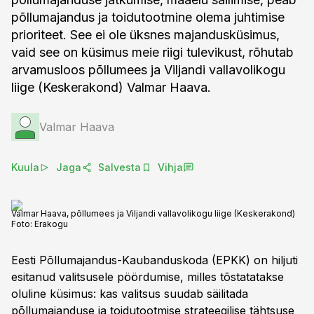
põllumajandus ja toidutootmine olema juhtimise
prioriteet. See ei ole üksnes majandusküsimus,
vaid see on küsimus meie riigi tulevikust, rõhutab
arvamusloos põllumees ja Viljandi vallavolikogu
liige (Keskerakond) Valmar Haava.
Valmar Haava
Kuula
Jaga
Salvesta
Vihja
Valmar Haava, põllumees ja Viljandi vallavolikogu liige (Keskerakond)
Foto:
Erakogu
Eesti Põllumajandus-Kaubanduskoda (EPKK) on hiljuti
esitanud valitsusele pöördumise, milles tõstatatakse
oluline küsimus: kas valitsus suudab säilitada
põllumajanduse ja toidutootmise strateegilise tähtsuse