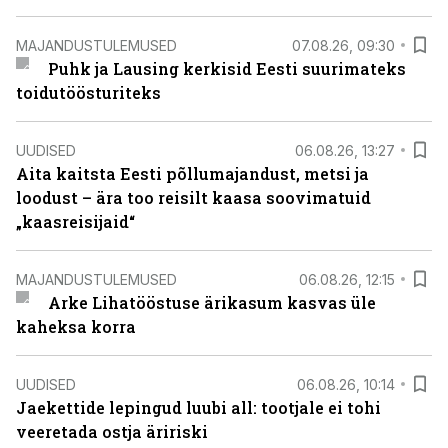
MAJANDUSTULEMUSED
07.08.26, 09:30
Puhk ja Lausing kerkisid Eesti suurimateks
toidutöösturiteks
UUDISED
06.08.26, 13:27
Aita kaitsta Eesti põllumajandust, metsi ja
loodust – ära too reisilt kaasa soovimatuid
„kaasreisijaid“
MAJANDUSTULEMUSED
06.08.26, 12:15
Arke Lihatööstuse ärikasum kasvas üle
kaheksa korra
UUDISED
06.08.26, 10:14
Jaekettide lepingud luubi all: tootjale ei tohi
veeretada ostja äririski