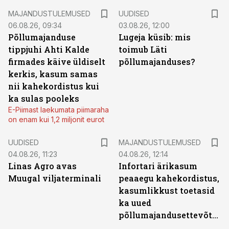
MAJANDUSTULEMUSED
UUDISED
06.08.26, 09:34
03.08.26, 12:00
Põllumajanduse
Lugeja küsib: mis
tippjuhi Ahti Kalde
toimub Läti
firmades käive üldiselt
põllumajanduses?
kerkis, kasum samas
nii kahekordistus kui
ka sulas pooleks
E-Piimast laekumata piimaraha
on enam kui 1,2 miljonit eurot
UUDISED
MAJANDUSTULEMUSED
04.08.26, 11:23
04.08.26, 12:14
Linas Agro avas
Infortari ärikasum
Muugal viljaterminali
peaaegu kahekordistus,
kasumlikkust toetasid
ka uued
põllumajandusettevõtted