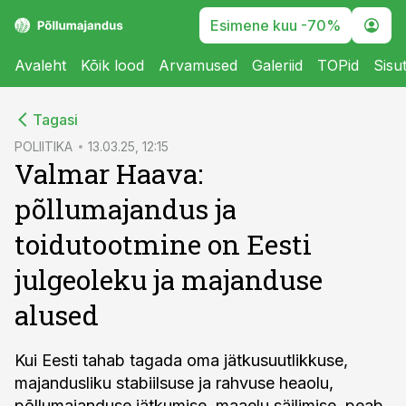
Esimene kuu -70%
Avaleht
Kõik lood
Arvamused
Galeriid
TOPid
Sisu
cebook
Tagasi
Twitter)
POLIITIKA
13.03.25, 12:15
Valmar Haava:
kedIn
põllumajandus ja
ail
toidutootmine on Eesti
k
julgeoleku ja majanduse
alused
Kui Eesti tahab tagada oma jätkusuutlikkuse,
majandusliku stabiilsuse ja rahvuse heaolu,
põllumajanduse jätkumise, maaelu säilimise, peab