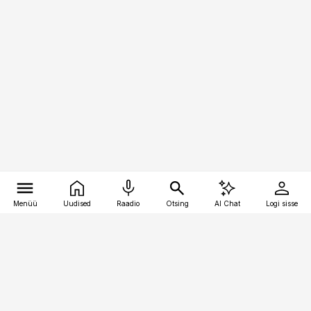
Menüü
Uudised
Raadio
Otsing
AI Chat
Logi sisse
Vana-Lõuna 39/1, 19094 Tallinn
(+372) 667 0111
pollumajandus@pollumajandus.ee