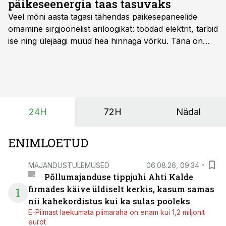
päikeseenergia taas tasuvaks
Veel mõni aasta tagasi tähendas päikesepaneelide
omamine sirgjoonelist äriloogikat: toodad elektrit, tarbid
ise ning ülejäägi müüd hea hinnaga võrku. Täna on
olukord energiaturul muutunud. Taastuvenergia
tootmisvõimsusi on lisandunud omajagu ning
päikeselistel tundidel tekib võrku suur ületootmine, mis
surub börsihinna madalaks või isegi negatiivseks.
Seetõttu on akusalvestid muutumas nii ehitus- kui ka
24H
72H
Nädal
põllumajandusettevõtete jaoks üheks olulisemaks
investeeringuks energialahendustes.
ENIMLOETUD
MAJANDUSTULEMUSED
06.08.26, 09:34
Põllumajanduse tippjuhi Ahti Kalde
firmades käive üldiselt kerkis, kasum samas
1
nii kahekordistus kui ka sulas pooleks
E-Piimast laekumata piimaraha on enam kui 1,2 miljonit
eurot