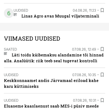
UUDISED
04.08.26, 11:23
6
Linas Agro avas Muugal viljaterminali
VIIMASED UUDISED
SAATED
07.08.26, 12:49
Läti toidu käibemaksu alandamine tõi hinnad
alla. Analüütik: riik teeb seal tugevat kontrolli
UUDISED
07.08.26, 10:35
Keskkonnaamet andis Järvamaal eriload kahe
karu küttimiseks
UUDISED
07.08.26, 10:31
Eluaseme kaaslaenust saab MES-i püsiv meede