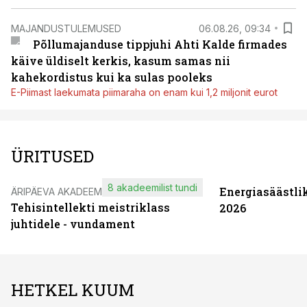
MAJANDUSTULEMUSED
06.08.26, 09:34
Põllumajanduse tippjuhi Ahti Kalde firmades
käive üldiselt kerkis, kasum samas nii
kahekordistus kui ka sulas pooleks
E-Piimast laekumata piimaraha on enam kui 1,2 miljonit eurot
ÜRITUSED
8 akadeemilist tundi
Energiasäästli
ÄRIPÄEVA AKADEEMIA
Tehisintellekti meistriklass
2026
juhtidele - vundament
HETKEL KUUM