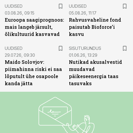
UUDISED
UUDISED
03.08.26, 09:15
05.08.26, 11:17
Euroopa saagiprognoos:
Rahvusvaheline fond
mais langeb järsult,
paisutab Bioforce’i
õlikultuurid kasvavad
kasvu
ST
UUDISED
SISUTURUNDUS
29.07.26, 09:30
01.06.26, 13:29
Maido Solovjov:
Nutikad akusalvestid
piimahinna riski ei saa
muudavad
lõputult ühe osapoole
päikeseenergia taas
kanda jätta
tasuvaks