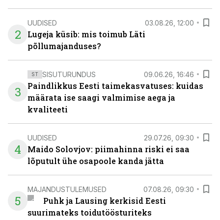
UUDISED
03.08.26, 12:00
2
Lugeja küsib: mis toimub Läti
põllumajanduses?
SISUTURUNDUS
09.06.26, 16:46
ST
Paindlikkus Eesti taimekasvatuses: kuidas
3
määrata ise saagi valmimise aega ja
kvaliteeti
UUDISED
29.07.26, 09:30
4
Maido Solovjov: piimahinna riski ei saa
lõputult ühe osapoole kanda jätta
MAJANDUSTULEMUSED
07.08.26, 09:30
5
Puhk ja Lausing kerkisid Eesti
suurimateks toidutöösturiteks