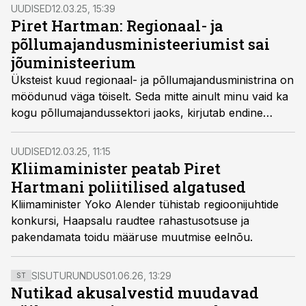
UUDISED
12.03.25, 15:39
Piret Hartman: Regionaal- ja
põllumajandusministeeriumist sai
jõuministeerium
Üksteist kuud regionaal- ja põllumajandusministrina on
möödunud väga töiselt. Seda mitte ainult minu vaid ka
kogu põllumajandussektori jaoks, kirjutab endine
regionaal- ja põllumajandusminister Piret Hartman.
UUDISED
12.03.25, 11:15
Kliimaminister peatab Piret
Hartmani poliitilised algatused
Kliimaminister Yoko Alender tühistab regioonijuhtide
konkursi, Haapsalu raudtee rahastusotsuse ja
pakendamata toidu määruse muutmise eelnõu.
SISUTURUNDUS
01.06.26, 13:29
ST
Nutikad akusalvestid muudavad