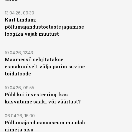
13.04.26, 09:30
Karl Lindam:
põllumajandustoetuste jagamise
loogika vajab muutust
ST
10.04.26, 12:43
Maamessil selgitatakse
esmakordselt välja parim suvine
toidutoode
10.04.26, 09:55
Põld kui investeering: kas
kasvatame saaki või väärtust?
06.04.26, 16:00
Põllumajandusmuuseum muudab
nime ja sisu