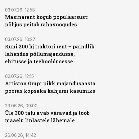
ST
03.07.26, 12:58
Masinarent kogub populaarsust:
põhjus peitub rahavoogudes
ST
03.07.26, 10:27
Kuni 200 hj traktori rent – paindlik
lahendus põllumajandusse,
ehitusse ja teehooldusesse
02.07.26, 12:15
Artiston Grupi pikk majandusaasta
pööras kopsaka kahjumi kasumiks
29.06.26, 09:00
Üle 300 talu avab väravad ja toob
maaelu linlastele lähemale
26.06.26, 14:42