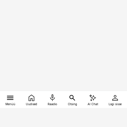
Menüü
Uudised
Raadio
Otsing
AI Chat
Logi sisse