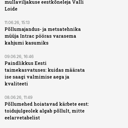
mullaviljakuse eestkõneleja Valli
Loide
11.06.26, 15:13
Põllumajandus- ja metsatehnika
müüja Intrac pööras varasema
kahjumi kasumiks
ST
09.06.26, 16:46
Paindlikkus Eesti
taimekasvatuses: kuidas määrata
ise saagi valmimise aega ja
kvaliteeti
08.06.26, 11:49
Põllumehed hoiatavad kärbete eest:
toidujulgeolek algab põllult, mitte
eelarvetabelist