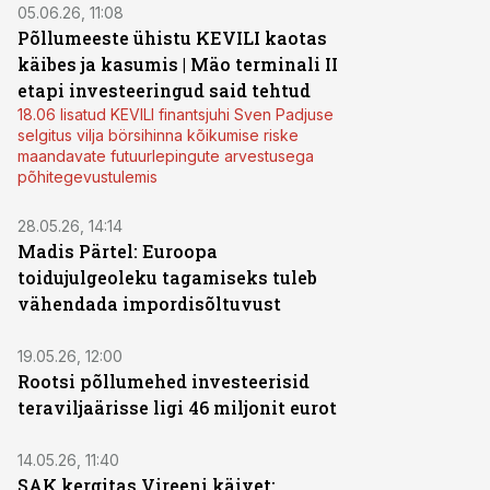
05.06.26, 11:08
Põllumeeste ühistu KEVILI kaotas
käibes ja kasumis | Mäo terminali II
etapi investeeringud said tehtud
18.06 lisatud KEVILI finantsjuhi Sven Padjuse
selgitus vilja börsihinna kõikumise riske
maandavate futuurlepingute arvestusega
põhitegevustulemis
28.05.26, 14:14
Madis Pärtel: Euroopa
toidujulgeoleku tagamiseks tuleb
vähendada impordisõltuvust
19.05.26, 12:00
Rootsi põllumehed investeerisid
teraviljaärisse ligi 46 miljonit eurot
14.05.26, 11:40
SAK kergitas Vireeni käivet: