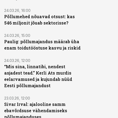
24.03.26, 16:00
Põllumehed nõuavad otsust: kas
546 miljonit jõuab sektorisse?
24.03.26, 15:00
Paulig: põllumajandus määrab üha
enam toidutööstuse kasvu ja riskid
24.03.26, 12:00
“Mis sina, linnatibi, nendest
asjadest tead.” Kerli Ats murdis
eelarvamused ja kujundab nüüd
Eesti põllumajandust
23.03.26, 12:00
Sivar Irval: ajalooline samm
ebavõrdsuse vähendamiseks
põllumajanduses