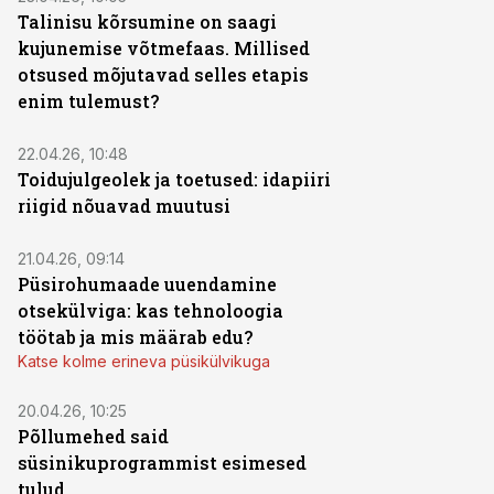
Talinisu kõrsumine on saagi
kujunemise võtmefaas. Millised
otsused mõjutavad selles etapis
enim tulemust?
22.04.26, 10:48
Toidujulgeolek ja toetused: idapiiri
riigid nõuavad muutusi
ST
21.04.26, 09:14
Püsirohumaade uuendamine
otsekülviga: kas tehnoloogia
töötab ja mis määrab edu?
Katse kolme erineva püsikülvikuga
20.04.26, 10:25
Põllumehed said
süsinikuprogrammist esimesed
tulud