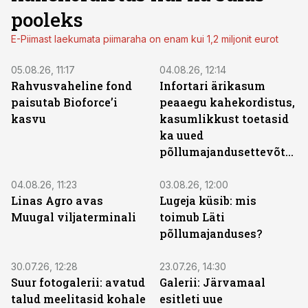
pooleks
E-Piimast laekumata piimaraha on enam kui 1,2 miljonit eurot
05.08.26, 11:17
04.08.26, 12:14
Rahvusvaheline fond
Infortari ärikasum
paisutab Bioforce’i
peaaegu kahekordistus,
kasvu
kasumlikkust toetasid
ka uued
põllumajandusettevõtted
04.08.26, 11:23
03.08.26, 12:00
Linas Agro avas
Lugeja küsib: mis
Muugal viljaterminali
toimub Läti
põllumajanduses?
30.07.26, 12:28
23.07.26, 14:30
Suur fotogalerii: avatud
Galerii: Järvamaal
talud meelitasid kohale
esitleti uue