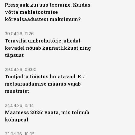
Pressjääk kui uus tooraine. Kuidas
võtta mahlatootmise
kõrvalsaadustest maksimum?
ST
30.04.26, 11:26
Teravilja umbrohutõrje jahedal
kevadel nõuab kannatlikkust ning
täpsust
29.04.26, 09:00
Tootjad ja tööstus hoiatavad: ELi
metsaraadamise määrus vajab
muutmist
24.04.26, 15:14
Maamess 2026: vaata, mis toimub
kohapeal
ST
23.04.26, 10:05