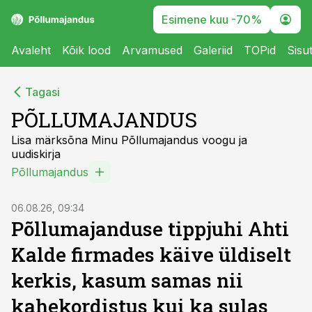
Esimene kuu -70%
Avaleht
Kõik lood
Arvamused
Galeriid
TOPid
Sisu
Tagasi
PÕLLUMAJANDUS
Lisa märksõna Minu Põllumajandus voogu ja
uudiskirja
Põllumajandus
06.08.26, 09:34
Põllumajanduse tippjuhi Ahti
Kalde firmades käive üldiselt
kerkis, kasum samas nii
kahekordistus kui ka sulas