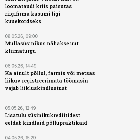
loomataudi kriis paisutas
riigifirma kasumi ligi
kuuekordseks
08.05.26, 09:00
Mullasüsinikus nähakse uut
kliimaturgu
ST
06.05.26, 14:49
Ka ainult põllul, farmis või metsas
liikuv registreerimata töömasin
vajab liikluskindlustust
ST
05.05.26, 12:49
Lisatulu süsinikukrediitidest
eeldab kindlaid põllupraktikaid
ST
04.05.26, 15:29