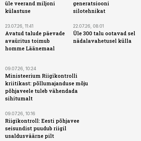
üle veerand miljoni
generatsiooni
külastuse
silotehnikat
23.07.26, 11:41
22.07.26, 08:01
Avatud talude päevade
Üle 300 talu ootavad sel
avaüritus toimub
nädalavahetusel külla
homme Läänemaal
09.07.26, 10:24
Ministeerium Riigikontrolli
kriitikast: põllumajanduse mõju
põhjaveele tuleb vähendada
sihitumalt
09.07.26, 10:16
Riigikontroll: Eesti põhjavee
seisundist puudub riigil
usaldusväärne pilt