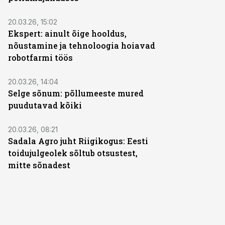
ST
20.03.26, 15:02
Ekspert: ainult õige hooldus,
nõustamine ja tehnoloogia hoiavad
robotfarmi töös
20.03.26, 14:04
Selge sõnum: põllumeeste mured
puudutavad kõiki
20.03.26, 08:21
Sadala Agro juht Riigikogus: Eesti
toidujulgeolek sõltub otsustest,
mitte sõnadest