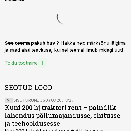
See teema pakub huvi?
Hakka neid märksõnu jälgima
ja saad alati teavituse, kui sel teemal ilmub midagi uut!
Toidu tootmine
SEOTUD LOOD
SISUTURUNDUS
03.07.26, 10:27
ST
Kuni 200 hj traktori rent – paindlik
lahendus põllumajandusse, ehitusse
ja teehooldusesse
Kuni 200 hj traktori rent
on paindlik lahendus