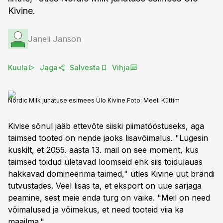
Kivine.
Janeli Janson
Kuula
Jaga
Salvesta
Vihja
Nordic Milk juhatuse esimees Ülo Kivine.
Foto:
Meeli Küttim
Kivise sõnul jääb ettevõte siiski piimatööstuseks, aga
taimsed tooted on nende jaoks lisavõimalus. "Lugesin
kuskilt, et 2055. aasta 13. mail on see moment, kus
taimsed toidud ületavad loomseid ehk siis toidulauas
hakkavad domineerima taimed," ütles Kivine uut brändi
tutvustades. Veel lisas ta, et eksport on uue sarjaga
peamine, sest meie enda turg on väike. "Meil on need
võimalused ja võimekus, et need tooteid viia ka
maailma."