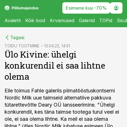
Esimene kuu -70%
Avaleht
Kõik lood
Arvamused
Galeriid
TOPid
Sisu
cebook
Tagasi
Twitter)
TOIDU TOOTMINE
13.04.22, 14:51
Ülo Kivine: ühelgi
kedIn
konkurendil ei saa lihtne
ail
olema
k
Eile toimus Fahle galeriis piimatööstuskontserni
Nordic Milk uue taimseid alternatiive pakkuva
tütarettevõtte Deary OÜ lansseerimine. "Ühelgi
konkurendil, kes täna taimse tootega turul veel ei
ole, ei saa olema lihtne. Ka meil ei saa olema
lihtne," ütles Nordic Milk juhatuse esimees Ülo