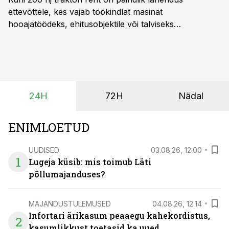
ettevõttele, kes vajab töökindlat masinat
hooajatöödeks, ehitusobjektile või talviseks
lumetõrjeks. Renditraktor kuni 200 hj aitab katta
hooajalisi töötippe, ootamatuid lisatöid või asendada
ajutiselt rivist välja langenud tehnikat, ja seda ilma suuri
investeeringuid tegemata. Baltic Agro masinarent tagab
vajaliku traktori ja lisavarustuse just siis, kui töömaht
24H
72H
Nädal
on suurim ning iga töötund on oluline.
ENIMLOETUD
UUDISED
03.08.26, 12:00
1
Lugeja küsib: mis toimub Läti
põllumajanduses?
MAJANDUSTULEMUSED
04.08.26, 12:14
Infortari ärikasum peaaegu kahekordistus,
2
kasumlikkust toetasid ka uued