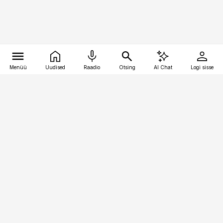
Menüü
Uudised
Raadio
Otsing
AI Chat
Logi sisse
Vana-Lõuna 39/1, 19094 Tallinn
(+372) 667 0111
pollumajandus@pollumajandus.ee
Telli
Reklaam
Firmast
Sisu kasutamisõigused
Ajakirjaniku
eetikakoodeks