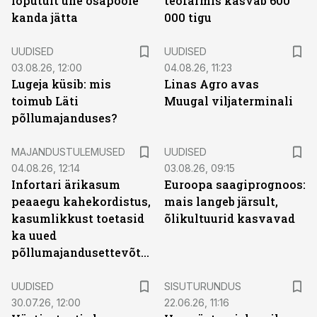
lõputult ühe osapoole
teofarmis kasvab 600
kanda jätta
000 tigu
UUDISED
UUDISED
03.08.26, 12:00
04.08.26, 11:23
Lugeja küsib: mis
Linas Agro avas
toimub Läti
Muugal viljaterminali
põllumajanduses?
MAJANDUSTULEMUSED
UUDISED
04.08.26, 12:14
03.08.26, 09:15
Infortari ärikasum
Euroopa saagiprognoos:
peaaegu kahekordistus,
mais langeb järsult,
kasumlikkust toetasid
õlikultuurid kasvavad
ka uued
põllumajandusettevõtted
ST
UUDISED
SISUTURUNDUS
30.07.26, 12:00
22.06.26, 11:16