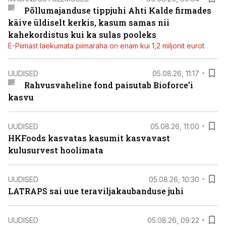
Põllumajanduse tippjuhi Ahti Kalde firmades
käive üldiselt kerkis, kasum samas nii
kahekordistus kui ka sulas pooleks
E-Piimast laekumata piimaraha on enam kui 1,2 miljonit eurot
UUDISED
05.08.26, 11:17
Rahvusvaheline fond paisutab Bioforce’i
kasvu
UUDISED
05.08.26, 11:00
HKFoods kasvatas kasumit kasvavast
kulusurvest hoolimata
UUDISED
05.08.26, 10:30
LATRAPS sai uue teraviljakaubanduse juhi
UUDISED
05.08.26, 09:22