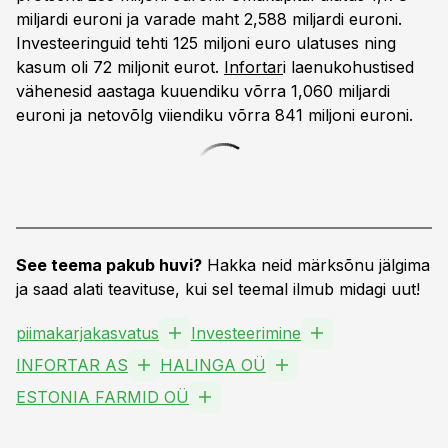
miljardi euroni ja varade maht 2,588 miljardi euroni.
Investeeringuid tehti 125 miljoni euro ulatuses ning
kasum oli 72 miljonit eurot.
Infortar
i laenukohustised
vähenesid aastaga kuuendiku võrra 1,060 miljardi
euroni ja netovõlg viiendiku võrra 841 miljoni euroni.
See teema pakub huvi?
Hakka neid märksõnu jälgima
ja saad alati teavituse, kui sel teemal ilmub midagi uut!
piimakarjakasvatus
Investeerimine
INFORTAR AS
HALINGA OÜ
ESTONIA FARMID OÜ