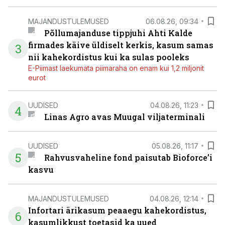
MAJANDUSTULEMUSED
06.08.26, 09:34
Põllumajanduse tippjuhi Ahti Kalde
firmades käive üldiselt kerkis, kasum samas
3
nii kahekordistus kui ka sulas pooleks
E-Piimast laekumata piimaraha on enam kui 1,2 miljonit
eurot
UUDISED
04.08.26, 11:23
4
Linas Agro avas Muugal viljaterminali
UUDISED
05.08.26, 11:17
5
Rahvusvaheline fond paisutab Bioforce’i
kasvu
MAJANDUSTULEMUSED
04.08.26, 12:14
Infortari ärikasum peaaegu kahekordistus,
6
kasumlikkust toetasid ka uued