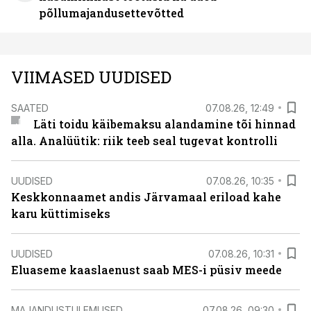
põllumajandusettevõtted
VIIMASED UUDISED
SAATED
07.08.26, 12:49
Läti toidu käibemaksu alandamine tõi hinnad
alla. Analüütik: riik teeb seal tugevat kontrolli
UUDISED
07.08.26, 10:35
Keskkonnaamet andis Järvamaal eriload kahe
karu küttimiseks
UUDISED
07.08.26, 10:31
Eluaseme kaaslaenust saab MES-i püsiv meede
MAJANDUSTULEMUSED
07.08.26, 09:30