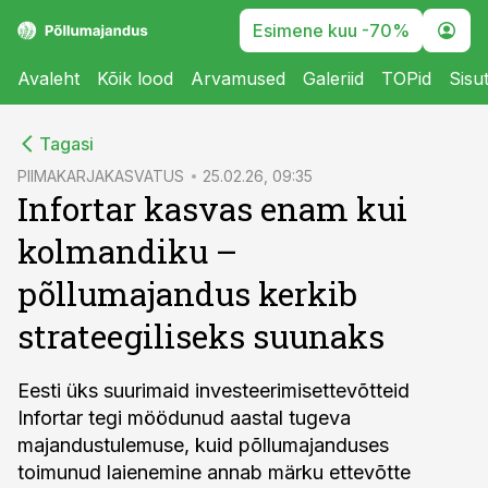
Esimene kuu -70%
Avaleht
Kõik lood
Arvamused
Galeriid
TOPid
Sisu
cebook
Tagasi
Twitter)
PIIMAKARJAKASVATUS
25.02.26, 09:35
Infortar kasvas enam kui
kedIn
kolmandiku –
ail
põllumajandus kerkib
k
strateegiliseks suunaks
Eesti üks suurimaid investeerimisettevõtteid
Infortar tegi möödunud aastal tugeva
majandustulemuse, kuid põllumajanduses
toimunud laienemine annab märku ettevõtte