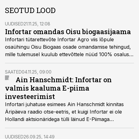
SEOTUD LOOD
UUDISED
21.11.25, 12:08
Infortar omandas Oisu biogaasijaama
Infortari tütarettevõte Infortar Agro viis lõpule
osaühingu Oisu Biogaas osade omandamise tehingud,
mille tulemusel kuulub ettevõttele nüüd 100% osalus
biogaasiettevõttes.
SAATED
04.11.25, 09:00
Ain Hanschmidt: Infortar on
valmis kaaluma E-piima
investeerimist
Infortari juhatuse esimees Ain Hanschmidt kinnitas
Äripäeva raadio otse-eetris, et kuigi Infortar ei ole
Hollandi aktsionäridega tülli läinud E-Piimaga
läbirääkimisi pidanud, oleksid nad valmis teemat
nendega arutama. Tingimusel, et tehing on selge ja
UUDISED
26.09.25, 14:49