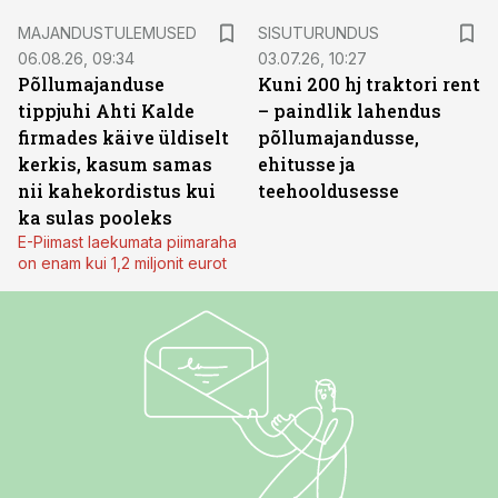
ST
MAJANDUSTULEMUSED
SISUTURUNDUS
06.08.26, 09:34
03.07.26, 10:27
Põllumajanduse
Kuni 200 hj traktori rent
tippjuhi Ahti Kalde
– paindlik lahendus
firmades käive üldiselt
põllumajandusse,
kerkis, kasum samas
ehitusse ja
nii kahekordistus kui
teehooldusesse
ka sulas pooleks
E-Piimast laekumata piimaraha
on enam kui 1,2 miljonit eurot