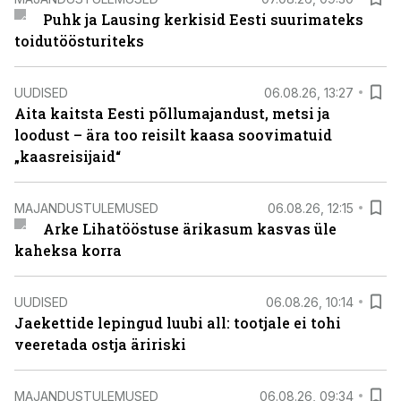
Puhk ja Lausing kerkisid Eesti suurimateks
toidutöösturiteks
UUDISED
06.08.26, 13:27
Aita kaitsta Eesti põllumajandust, metsi ja
loodust – ära too reisilt kaasa soovimatuid
„kaasreisijaid“
MAJANDUSTULEMUSED
06.08.26, 12:15
Arke Lihatööstuse ärikasum kasvas üle
kaheksa korra
UUDISED
06.08.26, 10:14
Jaekettide lepingud luubi all: tootjale ei tohi
veeretada ostja äririski
MAJANDUSTULEMUSED
06.08.26, 09:34