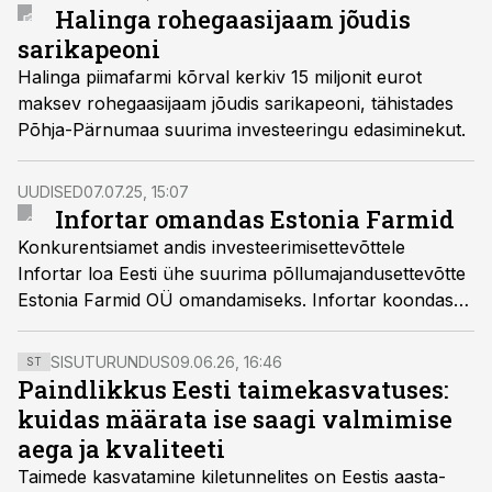
läbipaistev.
Halinga rohegaasijaam jõudis
sarikapeoni
Halinga piimafarmi kõrval kerkiv 15 miljonit eurot
maksev rohegaasijaam jõudis sarikapeoni, tähistades
Põhja-Pärnumaa suurima investeeringu edasiminekut.
UUDISED
07.07.25, 15:07
Infortar omandas Estonia Farmid
Konkurentsiamet andis investeerimisettevõttele
Infortar loa Eesti ühe suurima põllumajandusettevõtte
Estonia Farmid OÜ omandamiseks. Infortar koondas
oma põllumajandusega tegelevad ettevõtted Infortar
Agro alla, viis tehingu edukalt lõpule ning jätkab
SISUTURUNDUS
09.06.26, 16:46
ST
põllumajandusse investeerimist.
Paindlikkus Eesti taimekasvatuses:
kuidas määrata ise saagi valmimise
aega ja kvaliteeti
Taimede kasvatamine kiletunnelites on Eestis aasta-