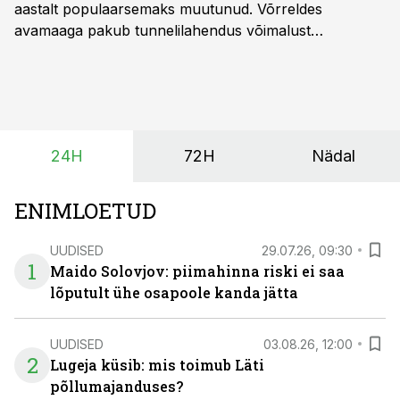
aastalt populaarsemaks muutunud. Võrreldes
avamaaga pakub tunnelilahendus võimalust
saagikoristuse algust kuni kahe nädala võrra
varasemaks tuua või hoopis hilisemaks lükata. Hästi
planeerides on tänu sellele võimalik saada ka saagi
eest turul kõrgemat hinda.
24H
72H
Nädal
ENIMLOETUD
UUDISED
29.07.26, 09:30
1
Maido Solovjov: piimahinna riski ei saa
lõputult ühe osapoole kanda jätta
UUDISED
03.08.26, 12:00
2
Lugeja küsib: mis toimub Läti
põllumajanduses?