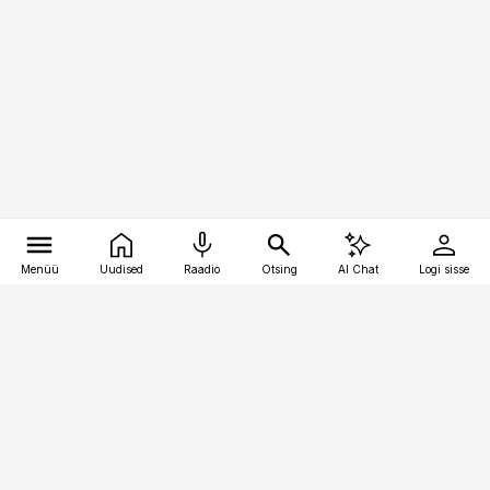
Menüü
Uudised
Raadio
Otsing
AI Chat
Logi sisse
Vana-Lõuna 39/1, 19094 Tallinn
(+372) 667 0111
pollumajandus@pollumajandus.ee