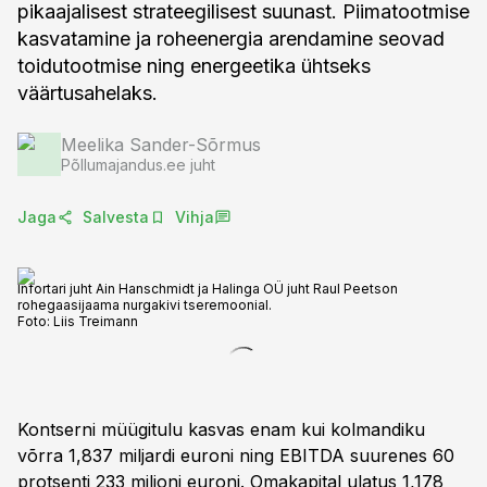
pikaajalisest strateegilisest suunast. Piimatootmise
kasvatamine ja roheenergia arendamine seovad
toidutootmise ning energeetika ühtseks
väärtusahelaks.
Meelika Sander-Sõrmus
Põllumajandus.ee juht
Jaga
Salvesta
Vihja
Infortari juht Ain Hanschmidt ja Halinga OÜ juht Raul Peetson
rohegaasijaama nurgakivi tseremoonial.
Foto:
Liis Treimann
Kontserni müügitulu kasvas enam kui kolmandiku
võrra 1,837 miljardi euroni ning EBITDA suurenes 60
protsenti 233 miljoni euroni. Omakapital ulatus 1,178