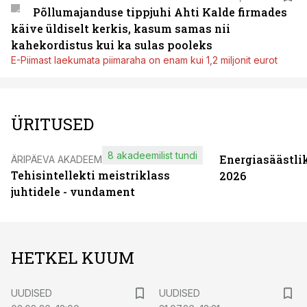
Põllumajanduse tippjuhi Ahti Kalde firmades
käive üldiselt kerkis, kasum samas nii
kahekordistus kui ka sulas pooleks
E-Piimast laekumata piimaraha on enam kui 1,2 miljonit eurot
ÜRITUSED
8 akadeemilist tundi
Energiasäästli
ÄRIPÄEVA AKADEEMIA
Tehisintellekti meistriklass
2026
juhtidele - vundament
HETKEL KUUM
UUDISED
UUDISED