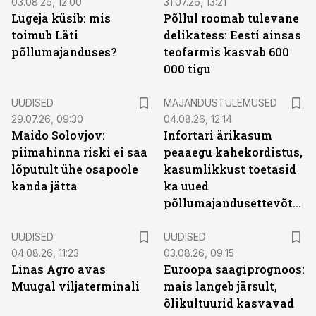
03.08.26, 12:00
31.07.26, 13:21
Lugeja küsib: mis
Põllul roomab tulevane
toimub Läti
delikatess: Eesti ainsas
põllumajanduses?
teofarmis kasvab 600
000 tigu
UUDISED
MAJANDUSTULEMUSED
29.07.26, 09:30
04.08.26, 12:14
Maido Solovjov:
Infortari ärikasum
piimahinna riski ei saa
peaaegu kahekordistus,
lõputult ühe osapoole
kasumlikkust toetasid
kanda jätta
ka uued
põllumajandusettevõtted
UUDISED
UUDISED
04.08.26, 11:23
03.08.26, 09:15
Linas Agro avas
Euroopa saagiprognoos:
Muugal viljaterminali
mais langeb järsult,
õlikultuurid kasvavad