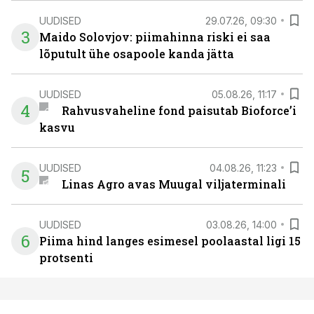
UUDISED
29.07.26, 09:30
3
Maido Solovjov: piimahinna riski ei saa
lõputult ühe osapoole kanda jätta
UUDISED
05.08.26, 11:17
4
Rahvusvaheline fond paisutab Bioforce’i
kasvu
UUDISED
04.08.26, 11:23
5
Linas Agro avas Muugal viljaterminali
UUDISED
03.08.26, 14:00
6
Piima hind langes esimesel poolaastal ligi 15
protsenti