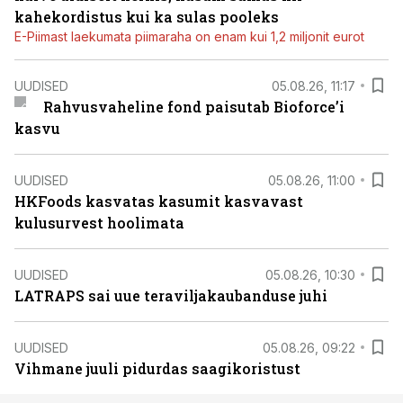
kahekordistus kui ka sulas pooleks
E-Piimast laekumata piimaraha on enam kui 1,2 miljonit eurot
UUDISED
05.08.26, 11:17
Rahvusvaheline fond paisutab Bioforce’i
kasvu
UUDISED
05.08.26, 11:00
HKFoods kasvatas kasumit kasvavast
kulusurvest hoolimata
UUDISED
05.08.26, 10:30
LATRAPS sai uue teraviljakaubanduse juhi
UUDISED
05.08.26, 09:22
Vihmane juuli pidurdas saagikoristust