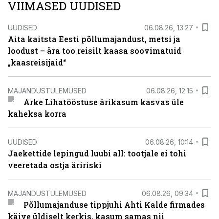
VIIMASED UUDISED
UUDISED
06.08.26, 13:27
Aita kaitsta Eesti põllumajandust, metsi ja
loodust – ära too reisilt kaasa soovimatuid
„kaasreisijaid“
MAJANDUSTULEMUSED
06.08.26, 12:15
Arke Lihatööstuse ärikasum kasvas üle
kaheksa korra
UUDISED
06.08.26, 10:14
Jaekettide lepingud luubi all: tootjale ei tohi
veeretada ostja äririski
MAJANDUSTULEMUSED
06.08.26, 09:34
Põllumajanduse tippjuhi Ahti Kalde firmades
käive üldiselt kerkis, kasum samas nii