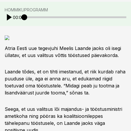
HOMMIKUPROGRAMM
00:00
Atria Eesti uue tegevjuhi Meelis Laande jaoks oli isegi
üllatav, et uus valitsus võttis tööstused päevakorda.
Laande tõdes, et on tihti imestanud, et riik kurdab raha
puuduse üle, aga ei anna aru, et edukamad riigid
toetuvad oma tööstustele. “Midagi peab ju tootma ja
lisandväärust juurde tooma,” sõnas ta.
Seega, et uus valitsus lõi majandus- ja tööstusministri
ametikoha ning pööras ka koalitsioonileppes
tähelepanu tööstusele, on Laande jaoks väga
positiivne uudis.