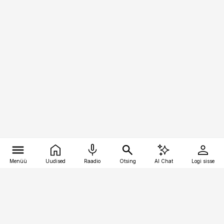
Menüü
Uudised
Raadio
Otsing
AI Chat
Logi sisse
Vana-Lõuna 39/1, 19094 Tallinn
(+372) 667 0111