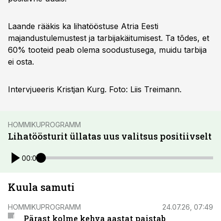
Laande rääkis ka lihatööstuse Atria Eesti
majandustulemustest ja tarbijakäitumisest. Ta tõdes, et
60% tooteid peab olema soodustusega, muidu tarbija
ei osta.
Intervjueeris Kristjan Kurg. Foto: Liis Treimann.
HOMMIKUPROGRAMM
Lihatöösturit üllatas uus valitsus positiivselt
00:00
Kuula samuti
HOMMIKUPROGRAMM
24.07.26, 07:49
Pärast kolme kehva aastat paistab