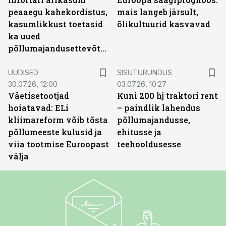
peaaegu kahekordistus,
mais langeb järsult,
kasumlikkust toetasid
õlikultuurid kasvavad
ka uued
põllumajandusettevõtted
ST
UUDISED
SISUTURUNDUS
30.07.26, 12:00
03.07.26, 10:27
Väetisetootjad
Kuni 200 hj traktori rent
hoiatavad: ELi
– paindlik lahendus
kliimareform võib tõsta
põllumajandusse,
põllumeeste kulusid ja
ehitusse ja
viia tootmise Euroopast
teehooldusesse
välja