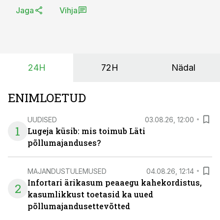
Jaga
Vihja
24H
72H
Nädal
ENIMLOETUD
UUDISED
03.08.26, 12:00
1
Lugeja küsib: mis toimub Läti
põllumajanduses?
MAJANDUSTULEMUSED
04.08.26, 12:14
Infortari ärikasum peaaegu kahekordistus,
2
kasumlikkust toetasid ka uued
põllumajandusettevõtted