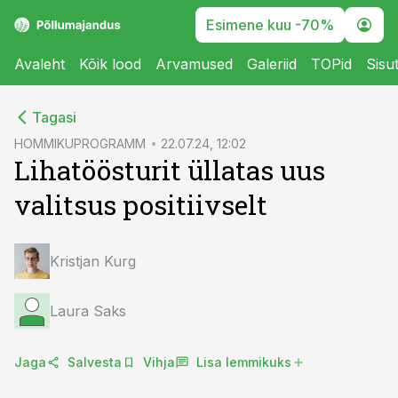
Esimene kuu -70%
Avaleht
Kõik lood
Arvamused
Galeriid
TOPid
Sisu
cebook
cebook
Tagasi
Twitter)
Twitter)
HOMMIKUPROGRAMM
22.07.24, 12:02
Lihatöösturit üllatas uus
kedIn
kedIn
valitsus positiivselt
ail
ail
k
k
Kristjan Kurg
Laura Saks
Jaga
Salvesta
Vihja
Lisa lemmikuks