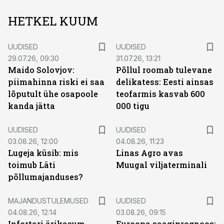
HETKEL KUUM
UUDISED
UUDISED
29.07.26, 09:30
31.07.26, 13:21
Maido Solovjov:
Põllul roomab tulevane
piimahinna riski ei saa
delikatess: Eesti ainsas
lõputult ühe osapoole
teofarmis kasvab 600
kanda jätta
000 tigu
UUDISED
UUDISED
03.08.26, 12:00
04.08.26, 11:23
Lugeja küsib: mis
Linas Agro avas
toimub Läti
Muugal viljaterminali
põllumajanduses?
MAJANDUSTULEMUSED
UUDISED
04.08.26, 12:14
03.08.26, 09:15
Infortari ärikasum
Euroopa saagiprognoos: