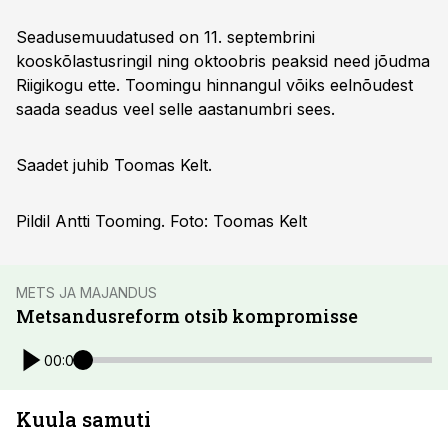
Seadusemuudatused on 11. septembrini
kooskõlastusringil ning oktoobris peaksid need jõudma
Riigikogu ette. Toomingu hinnangul võiks eelnõudest
saada seadus veel selle aastanumbri sees.
Saadet juhib Toomas Kelt.
Pildil Antti Tooming. Foto: Toomas Kelt
METS JA MAJANDUS
Metsandusreform otsib kompromisse
00:00
Kuula samuti