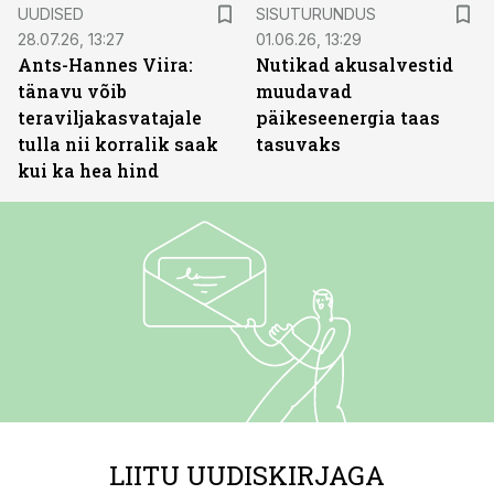
ST
UUDISED
SISUTURUNDUS
28.07.26, 13:27
01.06.26, 13:29
Ants-Hannes Viira:
Nutikad akusalvestid
tänavu võib
muudavad
teraviljakasvatajale
päikeseenergia taas
tulla nii korralik saak
tasuvaks
kui ka hea hind
LIITU UUDISKIRJAGA