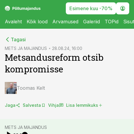
Esimene kuu -70%
Avaleht
Kõik lood
Arvamused
Galeriid
TOPid
Sisu
cebook
cebook
Tagasi
Twitter)
Twitter)
METS JA MAJANDUS
28.08.24, 16:00
Metsandusreform otsib
kedIn
kedIn
kompromisse
ail
ail
k
k
Toomas Kelt
Jaga
Salvesta
Vihja
Lisa lemmikuks
METS JA MAJANDUS