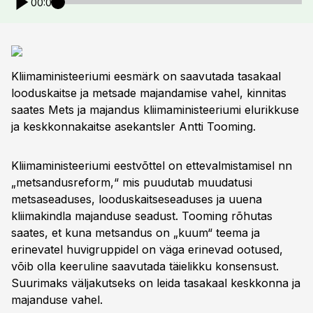
00:00
Kliimaministeeriumi eesmärk on saavutada tasakaal
looduskaitse ja metsade majandamise vahel, kinnitas
saates Mets ja majandus kliimaministeeriumi elurikkuse
ja keskkonnakaitse asekantsler Antti Tooming.
Kliimaministeeriumi eestvõttel on ettevalmistamisel nn
„metsandusreform,“ mis puudutab muudatusi
metsaseaduses, looduskaitseseaduses ja uuena
kliimakindla majanduse seadust. Tooming rõhutas
saates, et kuna metsandus on „kuum“ teema ja
erinevatel huvigruppidel on väga erinevad ootused,
võib olla keeruline saavutada täielikku konsensust.
Suurimaks väljakutseks on leida tasakaal keskkonna ja
majanduse vahel.