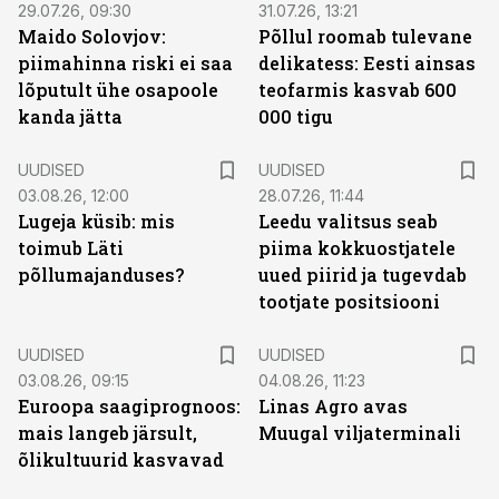
29.07.26, 09:30
31.07.26, 13:21
Maido Solovjov:
Põllul roomab tulevane
piimahinna riski ei saa
delikatess: Eesti ainsas
lõputult ühe osapoole
teofarmis kasvab 600
kanda jätta
000 tigu
UUDISED
UUDISED
03.08.26, 12:00
28.07.26, 11:44
Lugeja küsib: mis
Leedu valitsus seab
toimub Läti
piima kokkuostjatele
põllumajanduses?
uued piirid ja tugevdab
tootjate positsiooni
UUDISED
UUDISED
03.08.26, 09:15
04.08.26, 11:23
Euroopa saagiprognoos:
Linas Agro avas
mais langeb järsult,
Muugal viljaterminali
õlikultuurid kasvavad