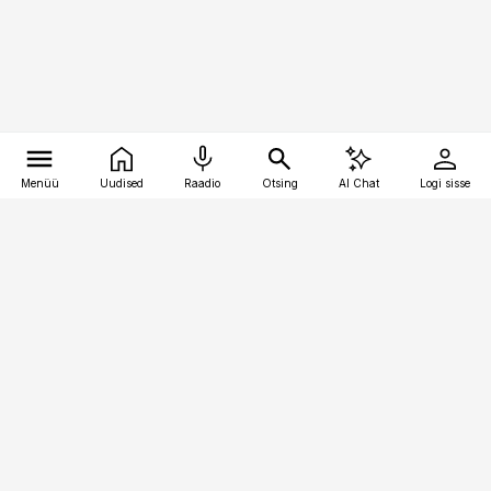
Menüü
Uudised
Raadio
Otsing
AI Chat
Logi sisse
Vana-Lõuna 39/1, 19094 Tallinn
(+372) 667 0111
pollumajandus@pollumajandus.ee
Telli
Reklaam
Firmast