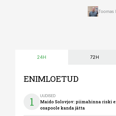
Toomas K
24H
72H
ENIMLOETUD
UUDISED
1
Maido Solovjov: piimahinna riski ei
osapoole kanda jätta