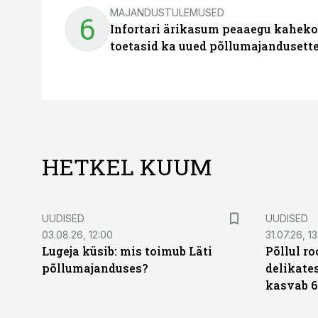
MAJANDUSTULEMUSED
6
Infortari ärikasum peaaegu kaheko
toetasid ka uued põllumajandusett
HETKEL KUUM
UUDISED
UUDISED
03.08.26, 12:00
31.07.26, 13
Lugeja küsib: mis toimub Läti
Põllul r
põllumajanduses?
delikates
kasvab 6