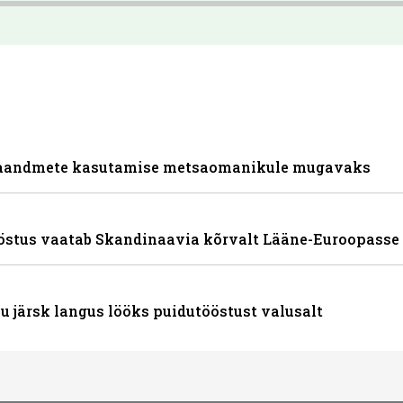
saandmete kasutamise metsaomanikule mugavaks
ööstus vaatab Skandinaavia kõrvalt Lääne-Euroopasse
u järsk langus lööks puidutööstust valusalt