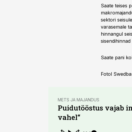
Saate teises 
makromajandus
sektori seisul
varasemale ta
hinnangul seis
sisendihinnad 
Saate pani ko
Fotol Swedban
METS JA MAJANDUS
Puidutööstus vajab in
vahel“