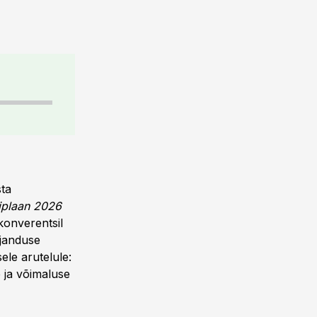
sta
iplaan 2026
konverentsil
ajanduse
ele arutelule:
e ja võimaluse