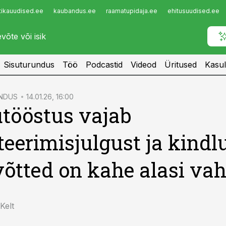
tikauudised.ee
kaubandus.ee
raamatupidaja.ee
ehitusuudised.ee
Infopank
Radar
Sisuturundus
Töö
Podcastid
Videod
Üritused
Kasul
NDUS
14.01.26, 16:00
tööstus vajab
teerimisjulgust ja kindlu
võtted on kahe alasi vah
Kelt