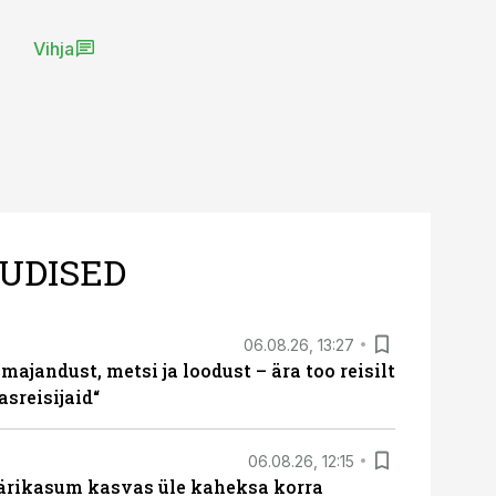
Vihja
UDISED
06.08.26, 13:27
majandust, metsi ja loodust – ära too reisilt
sreisijaid“
06.08.26, 12:15
ärikasum kasvas üle kaheksa korra