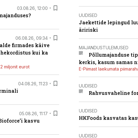
03.08.26, 12:00
umajanduses?
UUDISED
Jaekettide lepingud luub
äririski
06.08.26, 09:34
alde firmades käive
MAJANDUSTULEMUSED
ahekordistus kui ka
Põllumajanduse tip
kerkis, kasum samas ni
 miljonit eurot
E-Piimast laekumata piimaraha
04.08.26, 11:23
UUDISED
rminali
Rahvusvaheline fon
UUDISED
05.08.26, 11:17
HKFoods kasvatas kas
ioforce’i kasvu
UUDISED