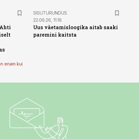
ST
SISUTURUNDUS
22.06.26, 11:16
 Ahti
Uus väetamisloogika aitab saaki
iselt
paremini kaitsta
as
on enam kui