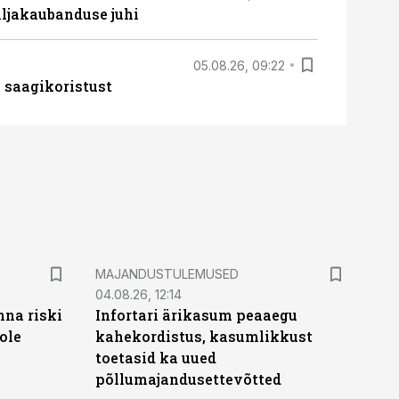
ljakaubanduse juhi
05.08.26, 09:22
 saagikoristust
MAJANDUSTULEMUSED
04.08.26, 12:14
nna riski
Infortari ärikasum peaaegu
ole
kahekordistus, kasumlikkust
toetasid ka uued
põllumajandusettevõtted