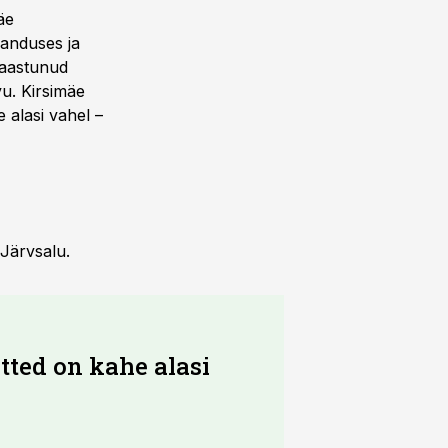
äe
janduses ja
 taastunud
u. Kirsimäe
 alasi vahel –
Järvsalu.
tted on kahe alasi