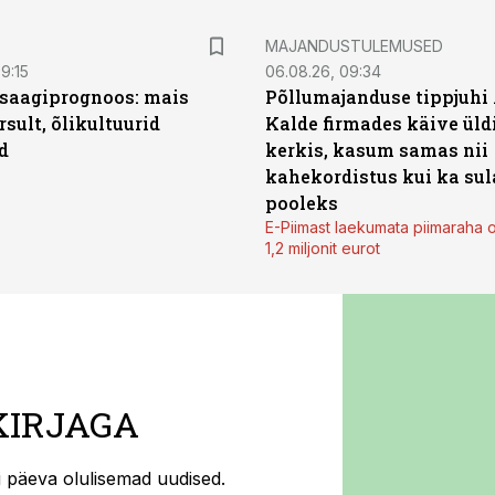
MAJANDUSTULEMUSED
9:15
06.08.26, 09:34
saagiprognoos: mais
Põllumajanduse tippjuhi
rsult, õlikultuurid
Kalde firmades käive üld
d
kerkis, kasum samas nii
kahekordistus kui ka sul
pooleks
E-Piimast laekumata piimaraha 
1,2 miljonit eurot
KIRJAGA
ti päeva olulisemad uudised.