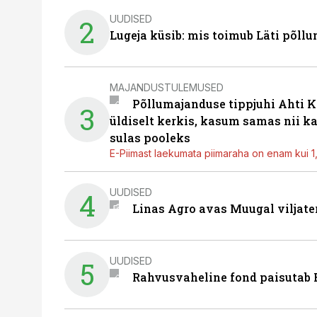
UUDISED
2
Lugeja küsib: mis toimub Läti põll
MAJANDUSTULEMUSED
Põllumajanduse tippjuhi Ahti K
3
üldiselt kerkis, kasum samas nii k
sulas pooleks
E-Piimast laekumata piimaraha on enam kui 1,2
UUDISED
4
Linas Agro avas Muugal viljate
UUDISED
5
Rahvusvaheline fond paisutab B