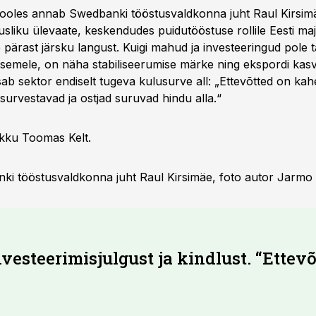
pooles annab Swedbanki tööstusvaldkonna juht Raul Kirsim
liku ülevaate, keskendudes puidutööstuse rollile Eesti ma
e pärast järsku langust. Kuigi mahud ja investeeringud pole
semele, on näha stabiliseerumise märke ning ekspordi kasv
ab sektor endiselt tugeva kulusurve all: „Ettevõtted on kahe
survestavad ja ostjad suruvad hindu alla.“
kku Toomas Kelt.
ki tööstusvaldkonna juht Raul Kirsimäe, foto autor Jarmo 
vesteerimisjulgust ja kindlust. “Ettevõ