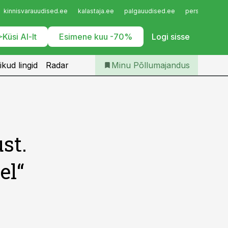
Iseteenindus
kinnisvarauudised.ee
kalastaja.ee
palgauudised.ee
personaliuudi
Telli Põllumajandus
Küsi AI-lt
Esimene kuu -70%
Logi sisse
ikud lingid
Radar
Minu Põllumajandus
st.
el“