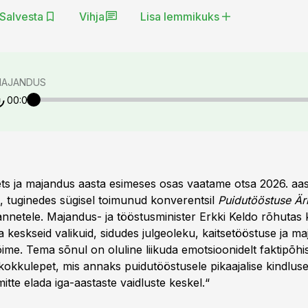
Salvesta
Vihja
Lisa lemmikuks
MAJANDUS
00:00
ts ja majandus aasta esimeses osas vaatame otsa 2026. aa
e, tuginedes sügisel toimunud konverentsil
Puidutööstuse Är
annetele. Majandus- ja tööstusminister Erkki Keldo rõhutas 
ka keskseid valikuid, sidudes julgeoleku, kaitsetööstuse ja m
me. Tema sõnul on oluline liikuda emotsioonidelt faktipõhis
 kokkulepet, mis annaks puidutööstusele pikaajalise kindlus
mitte elada iga-aastaste vaidluste keskel.“