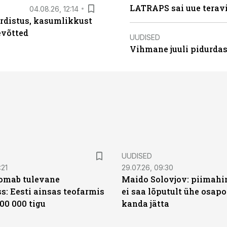
LATRAPS sai uue teravi
04.08.26, 12:14
rdistus, kasumlikkust
evõtted
UUDISED
Vihmane juuli pidurdas
UUDISED
:21
29.07.26, 09:30
oomab tulevane
Maido Solovjov: piimahi
s: Eesti ainsas teofarmis
ei saa lõputult ühe osapo
00 000 tigu
kanda jätta