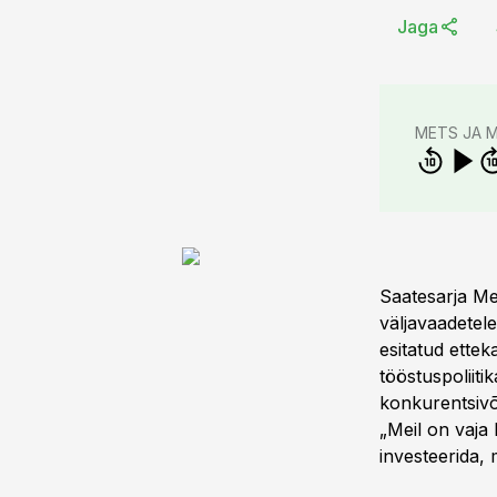
Jaga
METS JA 
Saatesarja Me
väljavaadetel
esitatud ettek
tööstuspoliiti
konkurentsivõi
„Meil on vaja
investeerida, 