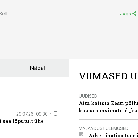
elt
Jaga
Nädal
VIIMASED U
UUDISED
Aita kaitsta Eesti põllu
kaasa soovimatuid „kaa
29.07.26, 09:30
 saa lõputult ühe
MAJANDUSTULEMUSED
Arke Lihatööstuse 