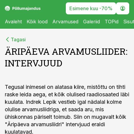
Esimene kuu -70%
Avaleht
Kõik lood
Arvamused
Galeriid
TOPid
Sisu
Tagasi
ÄRIPÄEVA ARVAMUSLIIDER:
INTERVJUUD
Tegusal inimesel on alatasa kiire, mistõttu on tihti
raske leida aega, et kõik olulised raadiosaated läbi
kuulata. Indrek Lepik vestleb igal nädalal kolme
olulise arvamusliidriga, et saada aru, mis
ühiskonnas päriselt toimub. Siin on mugavalt kõik
"Äripäeva arvamusliidri" intervjuud eraldi
kuulatavad.