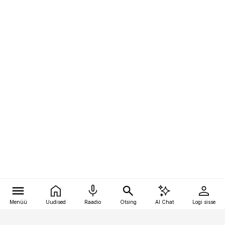
Menüü
Uudised
Raadio
Otsing
AI Chat
Logi sisse