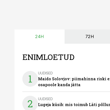
24H
72H
ENIMLOETUD
UUDISED
1
Maido Solovjov: piimahinna riski ei
osapoole kanda jätta
UUDISED
2
Lugeja küsib: mis toimub Läti põll