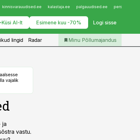
Iseteenindus
kinnisvarauudised.ee
kalastaja.ee
palgauudised.ee
personaliuudi
Telli Põllumajandus
Küsi AI-lt
Esimene kuu -70%
Logi sisse
ikud lingid
Radar
Minu Põllumajandus
taalsesse
la vajalik
ed
 ja
sõstra vastu.
puu?