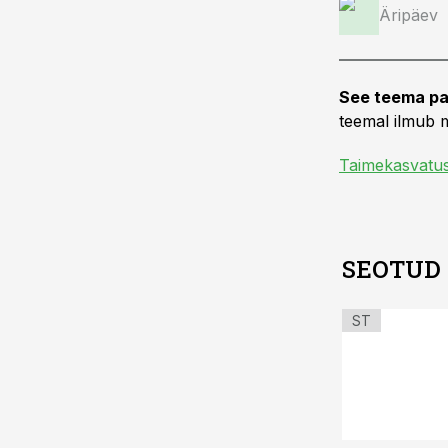
Äripäev
See teema pa
teemal ilmub m
Taimekasvatu
SEOTUD
ST