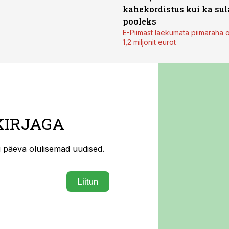
kahekordistus kui ka sul
pooleks
E-Piimast laekumata piimaraha 
1,2 miljonit eurot
KIRJAGA
ti päeva olulisemad uudised.
Liitun