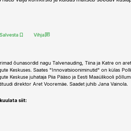
Salvesta
Vihja
rimad õunasordid nagu Talvenauding, Tiina ja Katre on aret
ute Keskuses. Saates "Innovatsiooniminutid" on külas Polli
ute Keskuse juhataja Piia Pääso ja Eesti Maaülikooli põllum
ituudi direktor Aret Vooremäe. Saadet juhib Jana Vainola.
uulata siit: