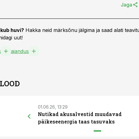
Jaga
kub huvi?
Hakka neid märksõnu jälgima ja saad alati teavitu
idagi uut!
s
aiandus
 LOOD
01.06.26, 13:29
Nutikad akusalvestid muudavad
päikeseenergia taas tasuvaks