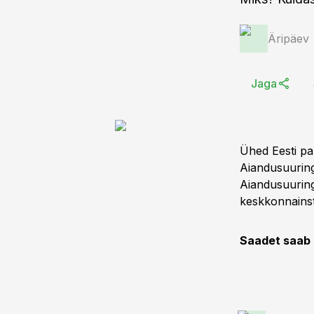
Äripäev
Jaga
Ühed Eesti pa
Aiandusuuring
Aiandusuuring
keskkonnainst
Saadet saab k