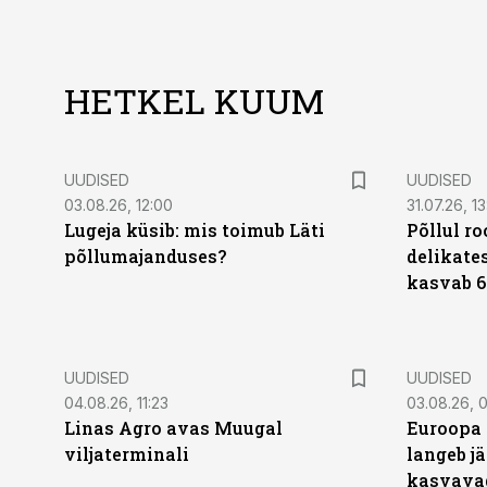
HETKEL KUUM
UUDISED
UUDISED
03.08.26, 12:00
31.07.26, 13
Lugeja küsib: mis toimub Läti
Põllul r
põllumajanduses?
delikates
kasvab 6
UUDISED
UUDISED
04.08.26, 11:23
03.08.26, 0
Linas Agro avas Muugal
Euroopa 
viljaterminali
langeb jä
kasvava