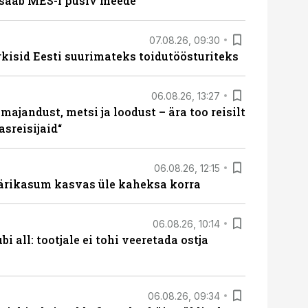
saab MES-i püsiv meede
07.08.26, 09:30
rkisid Eesti suurimateks toidutöösturiteks
06.08.26, 13:27
majandust, metsi ja loodust – ära too reisilt
sreisijaid“
06.08.26, 12:15
ärikasum kasvas üle kaheksa korra
06.08.26, 10:14
i all: tootjale ei tohi veeretada ostja
06.08.26, 09:34