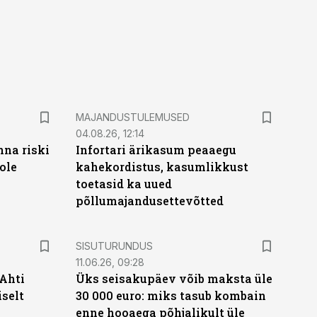
MAJANDUSTULEMUSED
04.08.26, 12:14
nna riski
Infortari ärikasum peaaegu
ole
kahekordistus, kasumlikkust
toetasid ka uued
põllumajandusettevõtted
ST
SISUTURUNDUS
11.06.26, 09:28
 Ahti
Üks seisakupäev võib maksta üle
iselt
30 000 euro: miks tasub kombain
enne hooaega põhjalikult üle