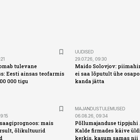
UUDISED
:21
29.07.26, 09:30
oomab tulevane
Maido Solovjov: piimahi
s: Eesti ainsas teofarmis
ei saa lõputult ühe osapo
00 000 tigu
kanda jätta
MAJANDUSTULEMUSED
9:15
06.08.26, 09:34
saagiprognoos: mais
Põllumajanduse tippjuhi
rsult, õlikultuurid
Kalde firmades käive üld
d
kerkis, kasum samas nii