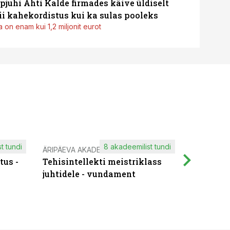
pjuhi Ahti Kalde firmades käive üldiselt
i kahekordistus kui ka sulas pooleks
 on enam kui 1,2 miljonit eurot
t tundi
8 akadeemilist tundi
ÄRIPÄEVA AKADEEMIA
IT KOOLIT
tus -
Tehisintellekti meistriklass
Muutuste
juhtidele - vundament
praktilis