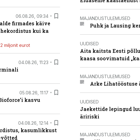
Eluaseme kaaslaenust 
06.08.26, 09:34
MAJANDUSTULEMUSED
alde firmades käive
Puhk ja Lausing ke
ahekordistus kui ka
UUDISED
 miljonit eurot
Aita kaitsta Eesti põllu
kaasa soovimatuid „kaa
04.08.26, 11:23
rminali
MAJANDUSTULEMUSED
Arke Lihatööstuse 
05.08.26, 11:17
ioforce’i kasvu
UUDISED
Jaekettide lepingud luub
äririski
04.08.26, 12:14
rdistus, kasumlikkust
MAJANDUSTULEMUSED
evõtted