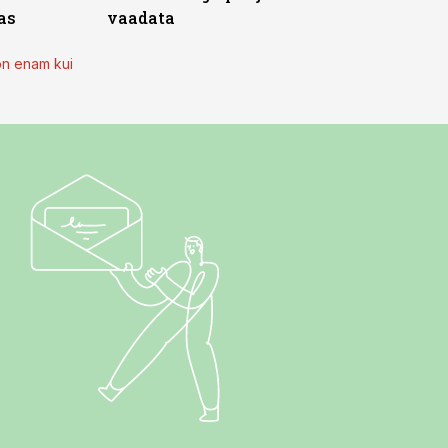
as
vaadata
on enam kui