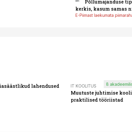
Põllumajanduse tip
kerkis, kasum samas ni
E-Piimast laekumata piimaraha
8 akadeemilis
iasäästlikud lahendused
IT KOOLITUS
Muutuste juhtimise kooli
praktilised tööriistad