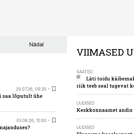
Nädal
VIIMASED U
SAATED
Läti toidu käibema
riik teeb seal tugevat k
29.07.26, 09:30
 saa lõputult ühe
UUDISED
Keskkonnaamet andis J
03.08.26, 12:00
umajanduses?
UUDISED