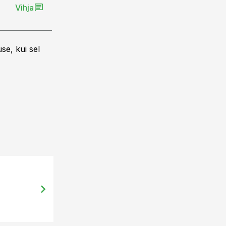
Vihja
se, kui sel