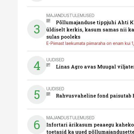
MAJANDUSTULEMUSED
Põllumajanduse tippjuhi Ahti K
3
üldiselt kerkis, kasum samas nii k
sulas pooleks
E-Piimast laekumata piimaraha on enam kui 1,2
UUDISED
4
Linas Agro avas Muugal viljate
UUDISED
5
Rahvusvaheline fond paisutab B
MAJANDUSTULEMUSED
6
Infortari ärikasum peaaegu kaheko
toetasid ka uued põllumajandusett