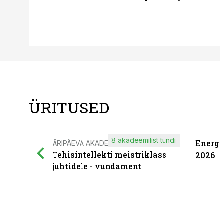
ÜRITUSED
8 akadeemilist tundi
Energ
ÄRIPÄEVA AKADEEMIA
Tehisintellekti meistriklass
2026
juhtidele - vundament