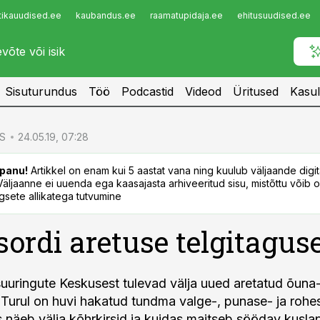
tikauudised.ee
kaubandus.ee
raamatupidaja.ee
ehitusuudised.ee
Infopank
Radar
Sisuturundus
Töö
Podcastid
Videod
Üritused
Kasul
S
24.05.19, 07:28
panu!
Artikkel on enam kui 5 aastat vana ning kuulub väljaande digi
. Väljaanne ei uuenda ega kaasajasta arhiveeritud sisu, mistõttu võib ol
sete allikatega tutvumine
ordi aretuse telgitagus
suuringute Keskusest tulevad välja uued aretatud õuna-
 Turul on huvi hakatud tundma valge-, punase- ja rohe
 näeb välja kõhrkirsid ja kuidas maitseb söödav kusla