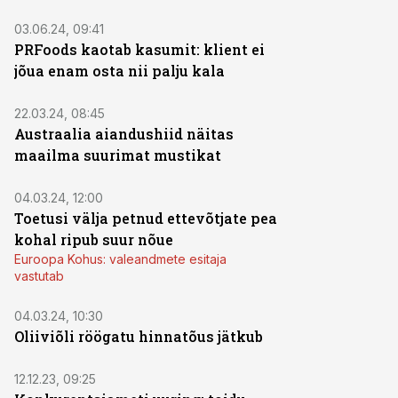
03.06.24, 09:41
PRFoods kaotab kasumit: klient ei
jõua enam osta nii palju kala
22.03.24, 08:45
Austraalia aiandushiid näitas
maailma suurimat mustikat
04.03.24, 12:00
Toetusi välja petnud ettevõtjate pea
kohal ripub suur nõue
Euroopa Kohus: valeandmete esitaja
vastutab
04.03.24, 10:30
Oliiviõli röögatu hinnatõus jätkub
12.12.23, 09:25