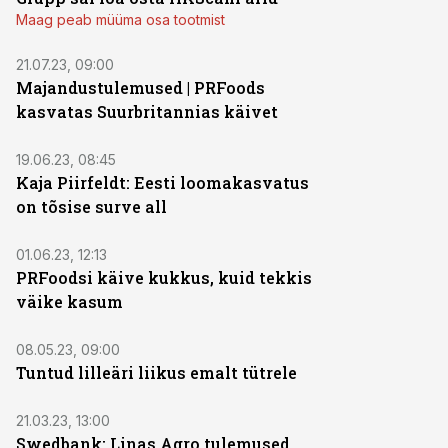
Maag peab müüma osa tootmist
21.07.23, 09:00
Majandustulemused | PRFoods
kasvatas Suurbritannias käivet
19.06.23, 08:45
Kaja Piirfeldt: Eesti loomakasvatus
on tõsise surve all
01.06.23, 12:13
PRFoodsi käive kukkus, kuid tekkis
väike kasum
08.05.23, 09:00
Tuntud lilleäri liikus emalt tütrele
21.03.23, 13:00
Swedbank: Linas Agro tulemused