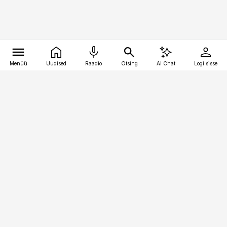
Menüü
Uudised
Raadio
Otsing
AI Chat
Logi sisse
Vana-Lõuna 39/1, 19094 Tallinn
(+372) 667 0111
pollumajandus@pollumajandus.ee
Telli
Reklaam
Firmast
Sisu kasutamisõigused
Ajakirjaniku
eetikakoodeks