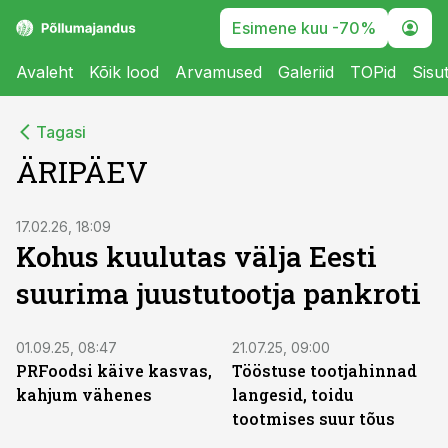
Esimene kuu -70%
Avaleht
Kõik lood
Arvamused
Galeriid
TOPid
Sisu
Tagasi
ÄRIPÄEV
17.02.26, 18:09
Kohus kuulutas välja Eesti
suurima juustutootja pankroti
01.09.25, 08:47
21.07.25, 09:00
PRFoodsi käive kasvas,
Tööstuse tootjahinnad
kahjum vähenes
langesid, toidu
tootmises suur tõus