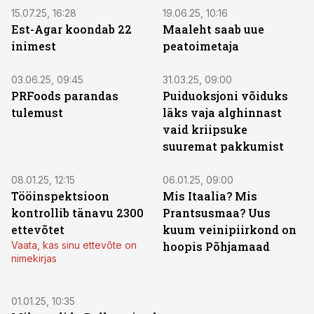
15.07.25, 16:28
19.06.25, 10:16
Est-Agar koondab 22
Maaleht saab uue
inimest
peatoimetaja
03.06.25, 09:45
31.03.25, 09:00
PRFoods parandas
Puiduoksjoni võiduks
tulemust
läks vaja alghinnast
vaid kriipsuke
suuremat pakkumist
08.01.25, 12:15
06.01.25, 09:00
Tööinspektsioon
Mis Itaalia? Mis
kontrollib tänavu 2300
Prantsusmaa? Uus
ettevõtet
kuum veinipiirkond on
Vaata, kas sinu ettevõte on
hoopis Põhjamaad
nimekirjas
01.01.25, 10:35