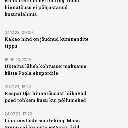
Konkurentsiameti uuring: toidu
hinnatõusu ei põhjustanud
kasumiahnus
04.12.23, 09:00
Kakao hind on jõudnud kümnendite
tippu
18.09.23, 10:18
Ukraina läheb kohtusse: maksame
kätte Poola ekspordile
31.07.23, 16:22
Kaspar Oja: hinnatõusust lõikavad
poed rohkem kasu kui põllumehed
24.07.23, 17:22
Lihatööstuste suurtehing: Maag
Grupp sai loa osta HKScani ärid