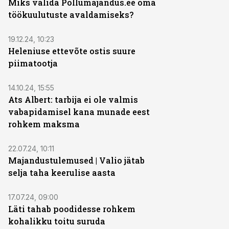
Miks valida Pollumajandus.ee oma
töökuulutuste avaldamiseks?
19.12.24, 10:23
Heleniuse ettevõte ostis suure
piimatootja
14.10.24, 15:55
Ats Albert: tarbija ei ole valmis
vabapidamisel kana munade eest
rohkem maksma
22.07.24, 10:11
Majandustulemused | Valio jätab
selja taha keerulise aasta
17.07.24, 09:00
Läti tahab poodidesse rohkem
kohalikku toitu suruda