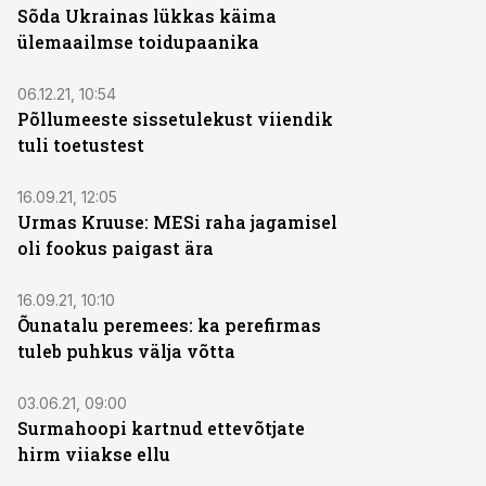
Sõda Ukrainas lükkas käima
ülemaailmse toidupaanika
06.12.21, 10:54
Põllumeeste sissetulekust viiendik
tuli toetustest
16.09.21, 12:05
Urmas Kruuse: MESi raha jagamisel
oli fookus paigast ära
16.09.21, 10:10
Õunatalu peremees: ka perefirmas
tuleb puhkus välja võtta
03.06.21, 09:00
Surmahoopi kartnud ettevõtjate
hirm viiakse ellu