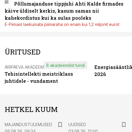
Põllumajanduse tippjuhi Ahti Kalde firmades
käive üldiselt kerkis, kasum samas nii
kahekordistus kui ka sulas pooleks
E-Piimast laekumata piimaraha on enam kui 1,2 miljonit eurot
ÜRITUSED
8 akadeemilist tundi
Energiasäästli
ÄRIPÄEVA AKADEEMIA
Tehisintellekti meistriklass
2026
juhtidele - vundament
HETKEL KUUM
MAJANDUSTULEMUSED
UUDISED
06.08.26, 09:34
03.08.26, 12:00