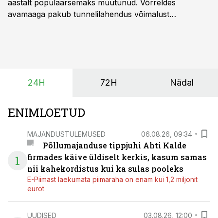
aastalt populaarsemaks muutunud. Võrreldes
avamaaga pakub tunnelilahendus võimalust
saagikoristuse algust kuni kahe nädala võrra
varasemaks tuua või hoopis hilisemaks lükata. Hästi
planeerides on tänu sellele võimalik saada ka saagi
eest turul kõrgemat hinda.
24H
72H
Nädal
ENIMLOETUD
MAJANDUSTULEMUSED
06.08.26, 09:34
Põllumajanduse tippjuhi Ahti Kalde
firmades käive üldiselt kerkis, kasum samas
1
nii kahekordistus kui ka sulas pooleks
E-Piimast laekumata piimaraha on enam kui 1,2 miljonit
eurot
UUDISED
03.08.26, 12:00