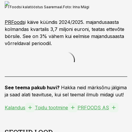
PTFoodsi kalatööstus Saaremaal.
Foto:
Irina Mägi
PRFoods
i käive küündis 2024/2025. majandusaasta
kolmandas kvartalis 3,7 miljoni euroni, teatas ettevõte
börsile. See on 3% vähem kui eelmise majandusaasta
võrreldaval perioodil.
See teema pakub huvi?
Hakka neid märksõnu jälgima
ja saad alati teavituse, kui sel teemal ilmub midagi uut!
Kalandus
Toidu tootmine
PRFOODS AS