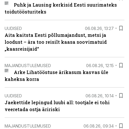
Puhk ja Lausing kerkisid Eesti suurimateks
toidutöösturiteks
UUDISED
06.08.26, 13:27
Aita kaitsta Eesti põllumajandust, metsi ja
loodust – ära too reisilt kaasa soovimatuid
„kaasreisijaid“
MAJANDUSTULEMUSED
06.08.26, 12:15
Arke Lihatööstuse ärikasum kasvas üle
kaheksa korra
UUDISED
06.08.26, 10:14
Jaekettide lepingud luubi all: tootjale ei tohi
veeretada ostja äririski
MAJANDUSTULEMUSED
06.08.26, 09:34