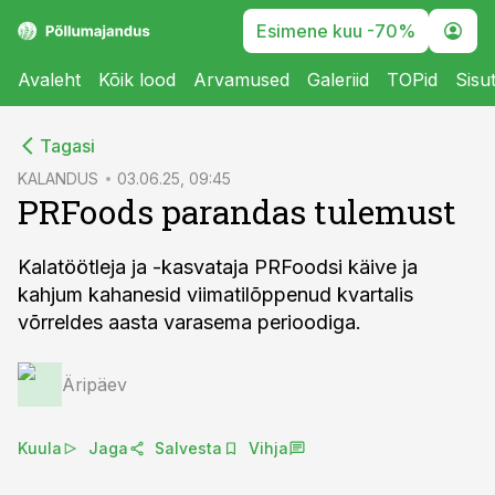
Esimene kuu -70%
Avaleht
Kõik lood
Arvamused
Galeriid
TOPid
Sisu
cebook
Tagasi
Twitter)
KALANDUS
03.06.25, 09:45
PRFoods parandas tulemust
kedIn
ail
Kalatöötleja ja -kasvataja PRFoodsi käive ja
kahjum kahanesid viimatilõppenud kvartalis
k
võrreldes aasta varasema perioodiga.
Äripäev
Kuula
Jaga
Salvesta
Vihja