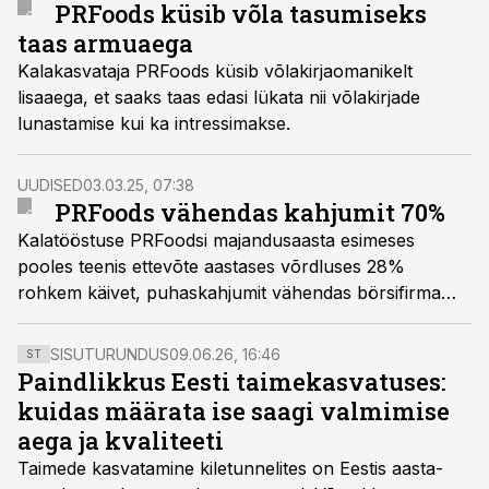
PRFoods küsib võla tasumiseks
taas armuaega
Kalakasvataja PRFoods küsib võlakirjaomanikelt
lisaaega, et saaks taas edasi lükata nii võlakirjade
lunastamise kui ka intressimakse.
UUDISED
03.03.25, 07:38
PRFoods vähendas kahjumit 70%
Kalatööstuse PRFoodsi majandusaasta esimeses
pooles teenis ettevõte aastases võrdluses 28%
rohkem käivet, puhaskahjumit vähendas börsifirma
70% võrreldes aastatagusega.
SISUTURUNDUS
09.06.26, 16:46
ST
Paindlikkus Eesti taimekasvatuses:
kuidas määrata ise saagi valmimise
aega ja kvaliteeti
Taimede kasvatamine kiletunnelites on Eestis aasta-