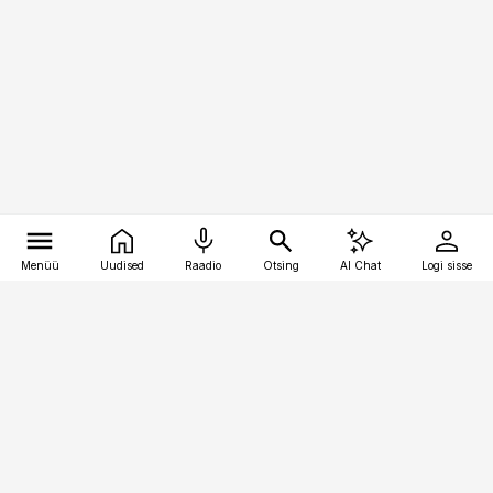
Menüü
Uudised
Raadio
Otsing
AI Chat
Logi sisse
Vana-Lõuna 39/1, 19094 Tallinn
(+372) 667 0111
pollumajandus@pollumajandus.ee
Telli
Reklaam