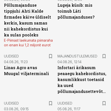
Põllumajanduse
Lugeja küsib: mis
tippjuhi Ahti Kalde
toimub Läti
firmades käive üldiselt
põllumajanduses?
kerkis, kasum samas
nii kahekordistus kui
ka sulas pooleks
E-Piimast laekumata piimaraha
on enam kui 1,2 miljonit eurot
UUDISED
MAJANDUSTULEMUSED
04.08.26, 11:23
04.08.26, 12:14
Linas Agro avas
Infortari ärikasum
Muugal viljaterminali
peaaegu kahekordistus,
kasumlikkust toetasid
ka uued
põllumajandusettevõtted
UUDISED
UUDISED
03.08.26, 09:15
05.08.26, 11:17