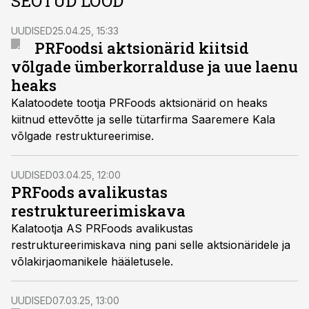
SEOTUD LOOD
UUDISED
25.04.25, 15:33
PRFoodsi aktsionärid kiitsid
võlgade ümberkorralduse ja uue laenu
heaks
Kalatoodete tootja PRFoods aktsionärid on heaks
kiitnud ettevõtte ja selle tütarfirma Saaremere Kala
võlgade restruktureerimise.
UUDISED
03.04.25, 12:00
PRFoods avalikustas
restruktureerimiskava
Kalatootja AS PRFoods avalikustas
restruktureerimiskava ning pani selle aktsionäridele ja
võlakirjaomanikele hääletusele.
UUDISED
07.03.25, 13:00