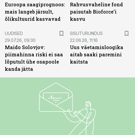
Euroopa saagiprognoos:
Rahvusvaheline fond
mais langeb järsult,
paisutab Bioforce’i
õlikultuurid kasvavad
kasvu
ST
UUDISED
SISUTURUNDUS
29.07.26, 09:30
22.06.26, 11:16
Maido Solovjov:
Uus väetamisloogika
piimahinna riski ei saa
aitab saaki paremini
lõputult ühe osapoole
kaitsta
kanda jätta