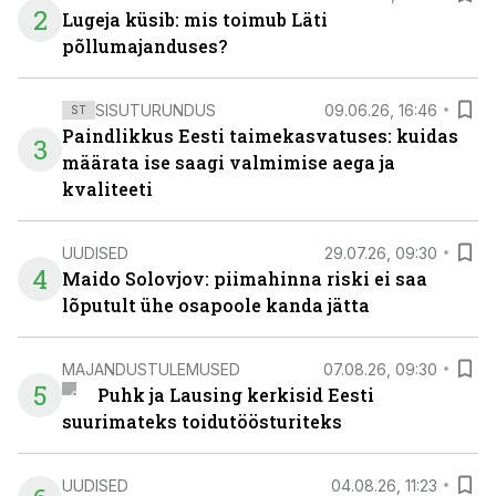
2
Lugeja küsib: mis toimub Läti
põllumajanduses?
SISUTURUNDUS
09.06.26, 16:46
ST
Paindlikkus Eesti taimekasvatuses: kuidas
3
määrata ise saagi valmimise aega ja
kvaliteeti
UUDISED
29.07.26, 09:30
4
Maido Solovjov: piimahinna riski ei saa
lõputult ühe osapoole kanda jätta
MAJANDUSTULEMUSED
07.08.26, 09:30
5
Puhk ja Lausing kerkisid Eesti
suurimateks toidutöösturiteks
UUDISED
04.08.26, 11:23