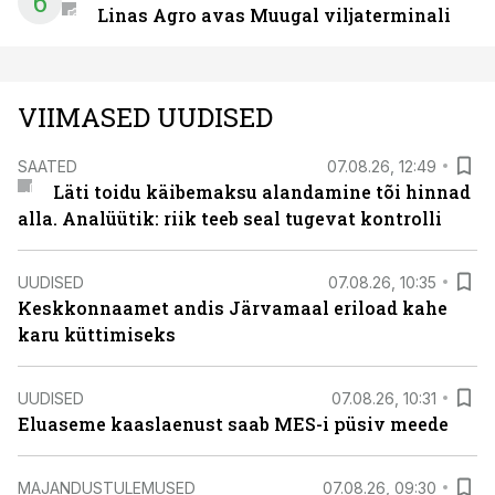
6
Linas Agro avas Muugal viljaterminali
VIIMASED UUDISED
SAATED
07.08.26, 12:49
Läti toidu käibemaksu alandamine tõi hinnad
alla. Analüütik: riik teeb seal tugevat kontrolli
UUDISED
07.08.26, 10:35
Keskkonnaamet andis Järvamaal eriload kahe
karu küttimiseks
UUDISED
07.08.26, 10:31
Eluaseme kaaslaenust saab MES-i püsiv meede
MAJANDUSTULEMUSED
07.08.26, 09:30